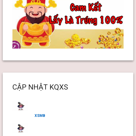
CẬP NHẬT KQXS
XSMB