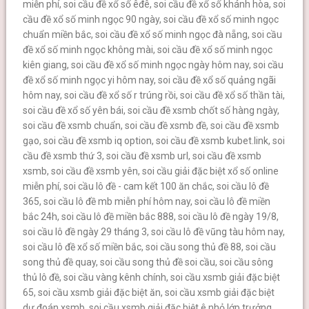
miễn phí
,
soi cầu đề xổ số êđê
,
soi cầu đề xổ số khánh hòa
,
soi
cầu đề xổ số minh ngọc 90 ngày
,
soi cầu đề xổ số minh ngọc
chuẩn miền bắc
,
soi cầu đề xổ số minh ngọc đà nẵng
,
soi cầu
đề xổ số minh ngọc không mài
,
soi cầu đề xổ số minh ngọc
kiên giang
,
soi cầu đề xổ số minh ngọc ngày hôm nay
,
soi cầu
đề xổ số minh ngọc yi hôm nay
,
soi cầu đề xổ số quảng ngãi
hôm nay
,
soi cầu đề xổ số r trúng rồi
,
soi cầu đề xổ số thần tài
,
soi cầu đề xổ số yên bái
,
soi cầu đề xsmb chốt số hàng ngày
,
soi cầu đề xsmb chuẩn
,
soi cầu đề xsmb đề
,
soi cầu đề xsmb
gạo
,
soi cầu đề xsmb iq option
,
soi cầu đề xsmb kubet.link
,
soi
cầu đề xsmb thứ 3
,
soi cầu đề xsmb url
,
soi cầu đề xsmb
xsmb
,
soi cầu đề xsmb yên
,
soi cầu giải đặc biệt xổ số online
miễn phí
,
soi cầu lô đề - cam kết 100 ăn chắc
,
soi cầu lô đề
365
,
soi cầu lô đề mb miễn phí hôm nay
,
soi cầu lô đề miền
bắc 24h
,
soi cầu lô đề miền bắc 888
,
soi cầu lô đề ngày 19/8
,
soi cầu lô đề ngày 29 tháng 3
,
soi cầu lô đề vũng tàu hôm nay
,
soi cầu lô đề xổ số miền bắc
,
soi cầu song thủ đề 88
,
soi cầu
song thủ đề quay
,
soi cầu song thủ đề soi cầu
,
soi cầu sông
thủ lô đề
,
soi cầu vàng kênh chính
,
soi cầu xsmb giải đặc biệt
65
,
soi cầu xsmb giải đặc biệt ăn
,
soi cầu xsmb giải đặc biệt
dự đoán xsmb
,
soi cầu xsmb giải đặc biệt ê nhỏ lớp trưởng
,