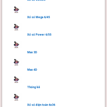
Xổ số Mega 6/45
Xổ số Power 6/55
Max 3D
Max 4D
Thống kê
Xổ số điện toán 6x36