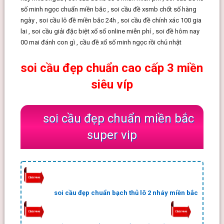
số minh ngọc chuẩn miền bắc , soi cầu đề xsmb chốt số hàng
ngày , soi cầu lô đề miền bắc 24h , soi cầu đề chính xác 100 gia
lai , soi cầu giải đặc biệt xổ số online miễn phí , soi đề hôm nay
00 mai đánh con gì , cầu đề xổ số minh ngọc rồi chủ nhật
soi cầu đẹp chuẩn cao cấp 3 miền
siêu víp
soi cầu đẹp chuẩn miền bắc
super vip
soi cầu đẹp chuẩn bạch thủ lô 2 nháy miền bắc