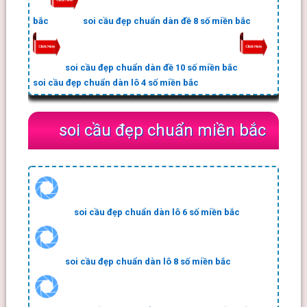
bắc
soi cầu đẹp chuẩn dàn đề 8 số miền bắc
soi cầu đẹp chuẩn dàn đề 10 số miền bắc
soi cầu đẹp chuẩn dàn lô 4 số miền bắc
soi cầu đẹp chuẩn miền bắc
soi cầu đẹp chuẩn dàn lô 6 số miền bắc
soi cầu đẹp chuẩn dàn lô 8 số miền bắc