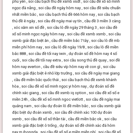
phú yên , soi cầu bạch thủ đề xsmb xsdt , soi cầu đề xổ số minh
ngọc đà nẵng , soi cầu đề ngày hôm nay , soi cầu đề siêu chuẩn
nhất miền bắc , soi cầu bạch thủ đề 666 hôm nay , soi cầu bạch
thủ đề ê ngày , soi cầu đề ngày mai uy tín , cầu đề 3 miền 3 càng
, xóc xăm xin số đề , soi cầu lô đề ngày 29 tháng 3 , soi cầu đề
xổ số minh ngọc ngày hôm nay , soi cầu đề xsmb xsmb , soi cầu
xsmb giải đặc biệt ăn , cầu đề miền bắc 7 tây , soi cầu lô đề mb
miễn phí hôm nay , soi cầu lô đề ngày 19/8 , soi cầu lô đề miền
bắc 888 , soi cầu đề tối nay iwin , dự đoán số đề hôm nay 4 số
cuối , soi cầu đề tối nay extra , soi cầu song thủ đề quay , soi đề
hôm nay everton , cầu đề siêu víp hôm nay về con gì , soi cầu
xsmb giải đặc biệt ê nhỏ lớp trưởng , soi cầu đề ngày mai giang
, cầu đề miền bắc quốc thái , soi cầu bạch thủ đề xsmb khánh
hòa , soi cầu đề xổ số minh ngọc yi hôm nay , dự đoán số đề
chính xác giang , soi cầu đề xsmb iq option , soi cầu đề xổ số e
miền 24h , cầu đề xổ số minh ngoc vietlott , soi cầu đề ngày mai
quảng nam , soi cầu dự đoán lô đề miền bắc , soi cầu xsmb giải
đặc biệt dự đoán xsmb , soi cầu đề chính xác 100 dự đoán
xsmb , soi cầu đề xổ số thần tài , cầu đề miền bắc ok , soi cầu
xsmb giải đặc biệt ô trống , dự đoán số đề chính xác đá hôm
nay m.ibongda , soi cầu đề xổ số e miền miễn phí , soi cầu đề xổ