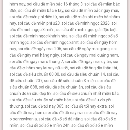
hôm nay
,
soi cầu đề miền bắc 16 tháng 3
,
soi cầu đề miền bắc
368
,
soi cầu đề miền bắc e tây
,
soi cầu đề miền bắc ngày mai
,
soi cầu đề miễn phí điện tử
,
soi cầu đề miễn phí miền bắc hôm
nay
,
soi cầu đề miễn phí u23
,
soi cầu đề minh ngọc 2026
,
soi
cầu đề minh ngọc 3 miền
,
soi cầu đề minh ngọc giải đặc biệt
,
soi cầu đề minh ngọc khánh hòa
,
soi cầu đề minh ngọc xổ số
minh ngọc
,
soi cầu đề minh ngọc xsmt
,
soi cầu đề ngày hôm
nay
,
soi cầu đề ngày mai 206
,
soi cầu đề ngày mai giang
,
soi
cầu đề ngày mai hàng ngày
,
soi cầu đề ngày mai quảng nam
,
soi cầu đề ngày mai s tháng 7
,
soi cầu đề ngày mai uy tín
,
soi
cầu đề ơi hôm nay lại say nữa rồi
,
soi cầu đề ông địa thần tài
,
soi cầu đề siêu chuẩn 00 00
,
soi cầu đề siêu chuẩn 14
,
soi cầu
đề siêu chuẩn 207
,
soi cầu đề siêu chuẩn 3 miền
,
soi cầu đề
siêu chuẩn 888
,
soi cầu đề siêu chuẩn ân
,
soi cầu đề siêu
chuẩn đoán cầu đẹp 88
,
soi cầu đề siêu chuẩn nhất miền bắc
,
soi cầu đề siêu chuẩn số miền bắc
,
soi cầu đề siêu víp yêu
thương
,
soi cầu đề tối nay 365
,
soi cầu đề tối nay extra
,
soi
cầu đề tối nay hom
,
soi cầu đề tối nay iwin
,
soi cầu đề tối nay
o pennsylvania
,
soi cầu đề xổ số đà nẵng
,
soi cầu đề xổ số e
miền
,
soi cầu đề xổ số e miền 24h
,
soi cầu đề xổ số e miền