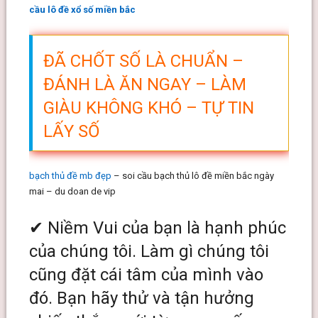
cầu lô đề xổ số miền bắc
ĐÃ CHỐT SỐ LÀ CHUẨN –
ĐÁNH LÀ ĂN NGAY – LÀM
GIÀU KHÔNG KHÓ – TỰ TIN
LẤY SỐ
bạch thủ đề mb đẹp
– soi cầu bạch thủ lô đề miền bắc ngày
mai – du doan de vip
✔ Niềm Vui của bạn là hạnh phúc
của chúng tôi. Làm gì chúng tôi
cũng đặt cái tâm của mình vào
đó. Bạn hãy thử và tận hưởng