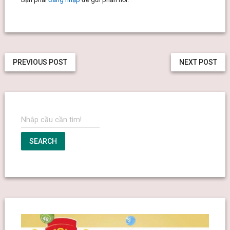
PREVIOUS POST
NEXT POST
SEARCH