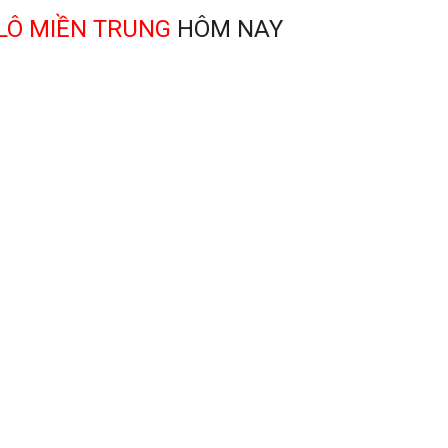
LÔ MIỀN TRUNG
HÔM NAY