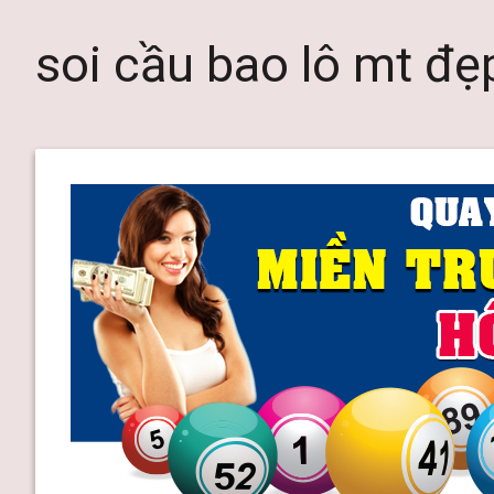
soi cầu bao lô mt đẹ