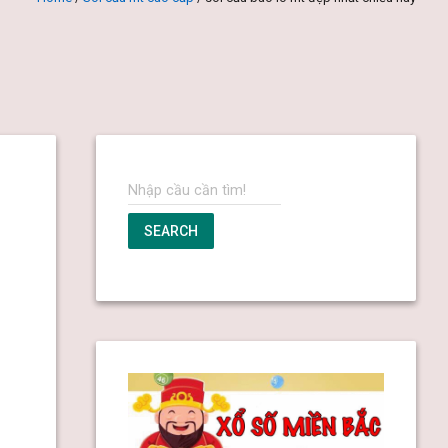
SEARCH