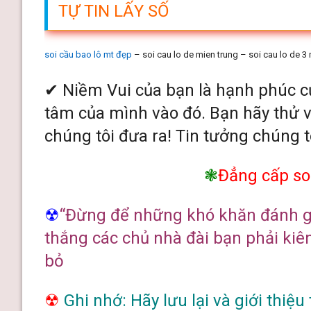
TỰ TIN LẤY SỐ
soi cầu bao lô mt đẹp
– soi cau lo de mien trung – soi cau lo de 3
✔ Niềm Vui của bạn là hạnh phúc củ
tâm của mình vào đó. Bạn hãy thử v
chúng tôi đưa ra! Tin tưởng chúng 
❃
Đẳng cấp so
☢
“Đừng để những khó khăn đánh gụ
thắng các chủ nhà đài bạn phải kiê
bỏ
☢
Ghi nhớ: Hãy lưu lại và giới thiệ