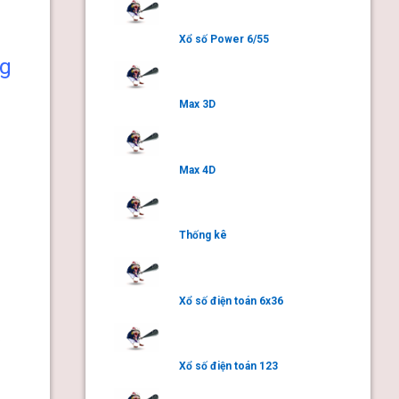
Xổ số Power 6/55
ng
Max 3D
Max 4D
Thống kê
Xổ số điện toán 6x36
Xổ số điện toán 123