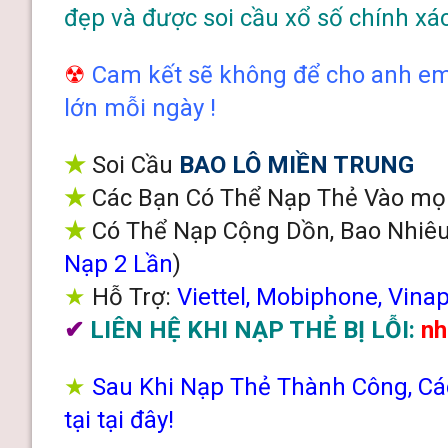
đẹp và được soi cầu xổ số chính xác
☢
Cam kết sẽ không để cho anh em
lớn mỗi ngày !
★
Soi Cầu
BAO LÔ MIỀN TRUNG
★
Các Bạn Có Thể Nạp Thẻ Vào mọi 
★
Có Thể Nạp Cộng Dồn, Bao Nhiêu
Nạp 2 Lần
)
★
Hỗ Trợ:
Viettel, Mobiphone, Vina
✔
LIÊN HỆ KHI NẠP THẺ BỊ LỖI:
nh
★
Sau Khi Nạp Thẻ Thành Công, Các
tại tại đây!