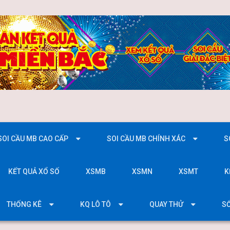
SOI CẦU MB CAO CẤP
SOI CẦU MB CHÍNH XÁC
S
KẾT QUẢ XỔ SỐ
XSMB
XSMN
XSMT
K
THỐNG KÊ
KQ LÔ TÔ
QUAY THỬ
S