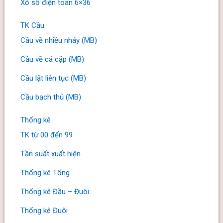
Xổ số điện toán 6×36
TK Cầu
Cầu về nhiều nháy (MB)
Cầu về cả cặp (MB)
Cầu lật liên tục (MB)
Cầu bạch thủ (MB)
Thống kê
TK từ 00 đến 99
Tần suất xuất hiện
Thống kê Tổng
Thống kê Đầu – Đuôi
Thống kê Đuôi