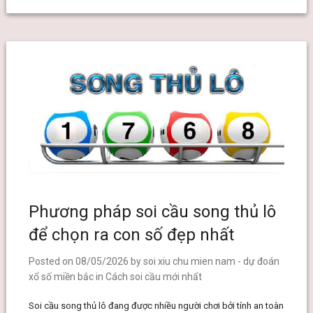
Phương pháp soi cầu song thủ lô
để chọn ra con số đẹp nhất
Posted on
08/05/2026
by
soi xiu chu mien nam - dự đoán
xổ số miền bắc
in
Cách soi cầu mới nhất
Soi cầu song thủ lô đang được nhiều người chơi bởi tính an toàn