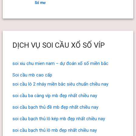
Sổ mơ
DỊCH VỤ SOI CẦU XỔ SỐ VÍP
soi xiu chu mien nam – dự đoán xổ số miền bắc
Soi cầu mb cao cấp
soi cầu lô 2 nháy miền bắc siêu chuẩn chiều nay
soi cầu ba càng víp mb đẹp nhất chiều nay
soi cầu bạch thủ đề mb đẹp nhất chiều nay
soi cầu bạch thủ lô kép mb đẹp nhất chiều nay
soi cầu bạch thủ lô mb đẹp nhất chiều nay