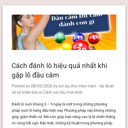
Cách đánh lô hiệu quả nhất khi
gặp lô đầu câm
Posted on
08/05/2026
by
soi xiu chu mien nam - dự đoán
xổ số miền bắc
in
Cách soi cầu mới nhất
Đánh lô nuôi khung 3 – 5 ngày là một trong những phương
pháp nuôi lô hàng đầu hiện nay. Phương pháp này không những
giúp giảm thiểu rủi. Mà còn giúp bạn nâng cao tỷ lệ chiến thắng
vô cùng bất ngờ. Đặc biệt, những kỹ thuật trong phương pháp