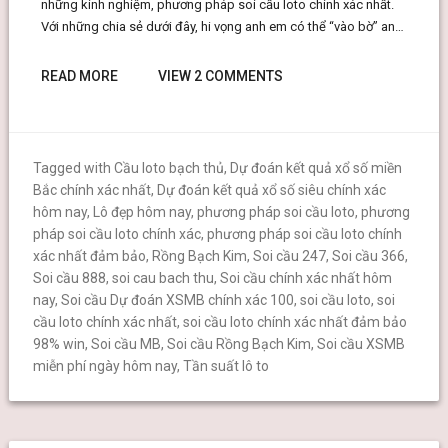
những kinh nghiệm, phương pháp soi cầu loto chính xác nhất.
Với những chia sẻ dưới đây, hi vọng anh em có thể “vào bờ” an…
READ MORE
VIEW 2 COMMENTS
Tagged with
Cầu loto bạch thủ
,
Dự đoán kết quả xổ số miền
Bắc chính xác nhất
,
Dự đoán kết quả xổ số siêu chính xác
hôm nay
,
Lô đẹp hôm nay
,
phương pháp soi cầu loto
,
phương
pháp soi cầu loto chính xác
,
phương pháp soi cầu loto chính
xác nhất đảm bảo
,
Rồng Bạch Kim
,
Soi cầu 247
,
Soi cầu 366
,
Soi cầu 888
,
soi cau bach thu
,
Soi cầu chính xác nhất hôm
nay
,
Soi cầu Dự đoán XSMB chính xác 100
,
soi cầu loto
,
soi
cầu loto chính xác nhất
,
soi cầu loto chính xác nhất đảm bảo
98% win
,
Soi cầu MB
,
Soi cầu Rồng Bạch Kim
,
Soi cầu XSMB
miễn phí ngày hôm nay
,
Tần suất lô to