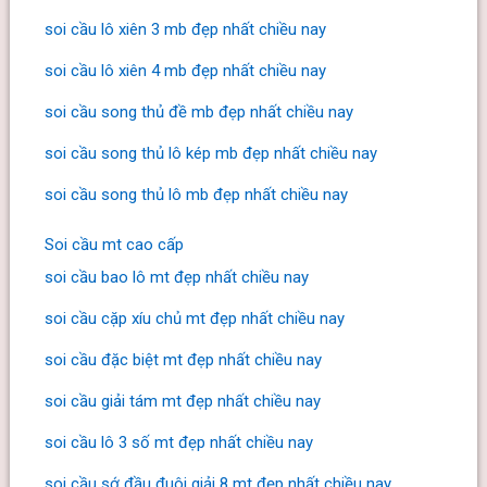
soi cầu lô xiên 3 mb đẹp nhất chiều nay
soi cầu lô xiên 4 mb đẹp nhất chiều nay
soi cầu song thủ đề mb đẹp nhất chiều nay
soi cầu song thủ lô kép mb đẹp nhất chiều nay
soi cầu song thủ lô mb đẹp nhất chiều nay
Soi cầu mt cao cấp
soi cầu bao lô mt đẹp nhất chiều nay
soi cầu cặp xíu chủ mt đẹp nhất chiều nay
soi cầu đặc biệt mt đẹp nhất chiều nay
soi cầu giải tám mt đẹp nhất chiều nay
soi cầu lô 3 số mt đẹp nhất chiều nay
soi cầu sớ đầu đuôi giải 8 mt đẹp nhất chiều nay