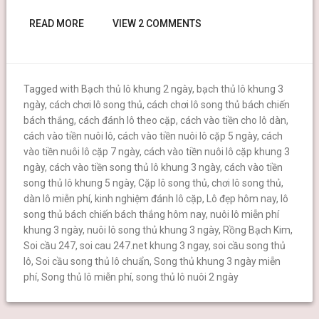
READ MORE
VIEW 2 COMMENTS
Tagged with
Bạch thủ lô khung 2 ngày
,
bạch thủ lô khung 3
ngày
,
cách chơi lô song thủ
,
cách chơi lô song thủ bách chiến
bách thắng
,
cách đánh lô theo cặp
,
cách vào tiền cho lô dàn
,
cách vào tiền nuôi lô
,
cách vào tiền nuôi lô cặp 5 ngày
,
cách
vào tiền nuôi lô cặp 7 ngày
,
cách vào tiền nuôi lô cặp khung 3
ngày
,
cách vào tiền song thủ lô khung 3 ngày
,
cách vào tiền
song thủ lô khung 5 ngày
,
Cặp lô song thủ
,
chơi lô song thủ
,
dàn lô miễn phí
,
kinh nghiệm đánh lô cặp
,
Lô đẹp hôm nay
,
lô
song thủ bách chiến bách thắng hôm nay
,
nuôi lô miễn phí
khung 3 ngày
,
nuôi lô song thủ khung 3 ngày
,
Rồng Bạch Kim
,
Soi cầu 247
,
soi cau 247.net khung 3 ngay
,
soi cầu song thủ
lô
,
Soi cầu song thủ lô chuẩn
,
Song thủ khung 3 ngày miễn
phí
,
Song thủ lô miễn phí
,
song thủ lô nuôi 2 ngày