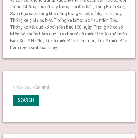
thắng
,
Những con số hay trúng giải đặc biệt
,
Rồng Bạch Kim
,
Sách học cách tăng khả năng trúng vé số
,
số đẹp hôm nay
,
Thống kê giải đặc biệt
,
Thống kê kết quả xổ số miền Bắc
,
Thống kê kết quả xổ số miền Bắc 100 ngày
,
Thống kê xổ số
Miền Bắc ngày hôm nay
,
Trò chơi xổ số miền Bắc
,
Xin số miền
Bắc
,
Xổ số Hà Nội
,
Xổ số miền Bắc hàng tuần
,
Xổ số miền Bắc
hôm nay
,
xsmb hôm nay
SEARCH