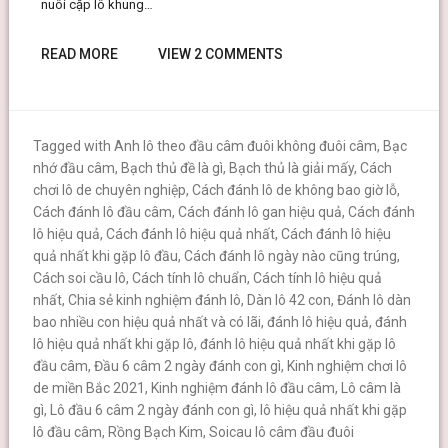
nuôi cặp lô khung…
READ MORE
VIEW 2 COMMENTS
Tagged with
Anh lô theo đầu câm đuôi không đuôi câm
,
Bạc
nhớ đầu câm
,
Bạch thủ đề là gì
,
Bạch thủ là giải mấy
,
Cách
chơi lô de chuyên nghiệp
,
Cách đánh lô de không bao giờ lỗ
,
Cách đánh lô đầu câm
,
Cách đánh lô gan hiệu quả
,
Cách đánh
lô hiệu quả
,
Cách đánh lô hiệu quả nhất
,
Cách đánh lô hiệu
quả nhất khi gặp lô đầu
,
Cách đánh lô ngày nào cũng trúng
,
Cách soi cầu lô
,
Cách tính lô chuẩn
,
Cách tính lô hiệu quả
nhất
,
Chia sẻ kinh nghiệm đánh lô
,
Dàn lô 42 con
,
Đánh lô dàn
bao nhiều con hiệu quả nhất và có lãi
,
đánh lô hiệu quả
,
đánh
lô hiệu quả nhất khi gặp lô
,
đánh lô hiệu quả nhất khi gặp lô
đầu câm
,
Đầu 6 câm 2 ngày đánh con gì
,
Kinh nghiệm chơi lô
de miền Bắc 2021
,
Kinh nghiệm đánh lô đầu câm
,
Lô câm là
gì
,
Lô đầu 6 câm 2 ngày đánh con gì
,
lô hiệu quả nhất khi gặp
lô đầu câm
,
Rồng Bạch Kim
,
Soicau lô câm đầu đuôi