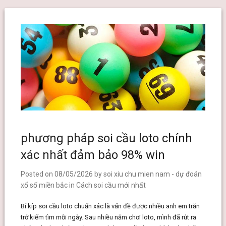
phương pháp soi cầu loto chính
xác nhất đảm bảo 98% win
Posted on
08/05/2026
by
soi xiu chu mien nam - dự đoán
xổ số miền bắc
in
Cách soi cầu mới nhất
Bí kíp soi cầu loto chuẩn xác là vấn đề được nhiều anh em trăn
trở kiếm tìm mỗi ngày. Sau nhiều năm chơi loto, mình đã rút ra