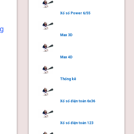
Xổ số Power 6/55
ng
Max 3D
Max 4D
Thống kê
Xổ số điện toán 6x36
Xổ số điện toán 123