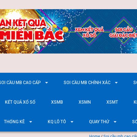
SOI CẦU MB CAO CẤP
SOI CẦU MB CHÍNH XÁC
S
KẾT QUẢ XỔ SỐ
XSMB
XSMN
XSMT
K
THỐNG KÊ
KQ LÔ TÔ
QUAY THỬ
S
Home
/
Soi cầu mb cao cấ