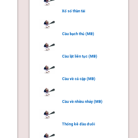
Xổ số thần tài
Cầu bạch thủ (MB)
Cầu lật liên tục (MB)
Cầu về cả cặp (MB)
Cầu về nhiều nháy (MB)
Thống kê đầu đuôi