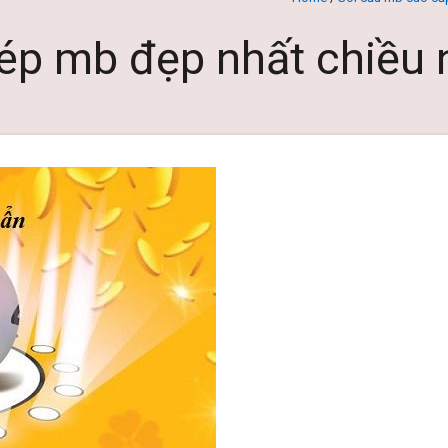
kép mb đẹp nhất chiều 