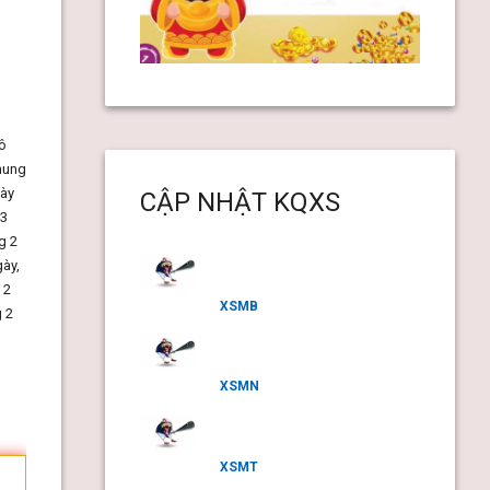
lô
khung
gày
CẬP NHẬT KQXS
 3
g 2
gày,
 2
XSMB
g 2
XSMN
XSMT