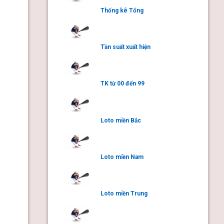
Thống kê Tổng
Tần suất xuất hiện
TK từ 00 đến 99
Loto miền Bắc
Loto miền Nam
Loto miền Trung