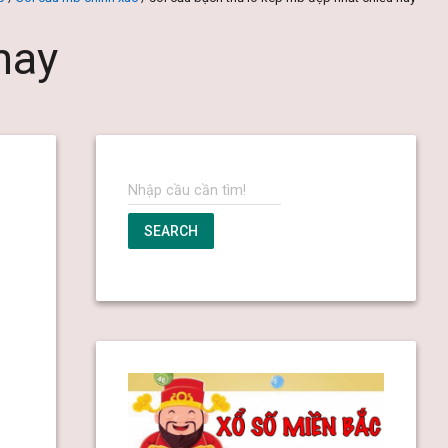
nay
SEARCH