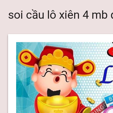
soi cầu lô xiên 4 mb