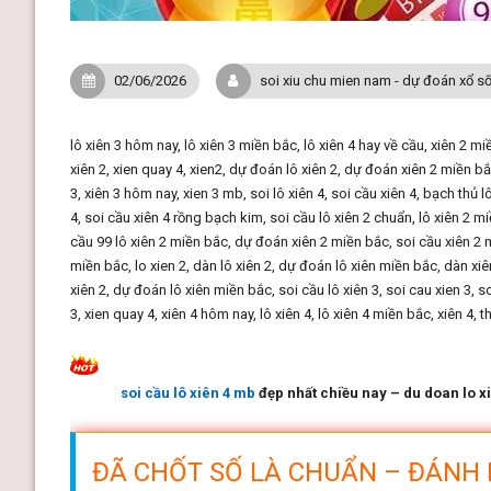
02/06/2026
soi xiu chu mien nam - dự đoán xổ s
lô xiên 3 hôm nay, lô xiên 3 miền bắc, lô xiên 4 hay về cầu, xiên 2 mi
xiên 2, xien quay 4, xien2, dự đoán lô xiên 2, dự đoán xiên 2 miền bắ
3, xiên 3 hôm nay, xien 3 mb, soi lô xiên 4, soi cầu xiên 4, bạch thủ lô
4, soi cầu xiên 4 rồng bạch kim, soi cầu lô xiên 2 chuẩn, lô xiên 2 mi
cầu 99 lô xiên 2 miền bắc, dự đoán xiên 2 miền bắc, soi cầu xiên 2 mi
miền bắc, lo xien 2, dàn lô xiên 2, dự đoán lô xiên miền bắc, dàn xiên
xiên 2, dự đoán lô xiên miền bắc, soi cầu lô xiên 3, soi cau xien 3, so
3, xien quay 4, xiên 4 hôm nay, lô xiên 4, lô xiên 4 miền bắc, xiên 4, 
soi cầu lô xiên 4 mb
đẹp nhất chiều nay – du doan lo x
ĐÃ CHỐT SỐ LÀ CHUẨN – ĐÁNH 