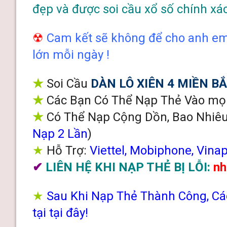
đẹp và được soi cầu xổ số chính xác
☢
Cam kết sẽ không để cho anh em
lớn mỗi ngày !
★
Soi Cầu
DÀN LÔ XIÊN 4 MIỀN B
★
Các Bạn Có Thể Nạp Thẻ Vào mọi 
★
Có Thể Nạp Cộng Dồn, Bao Nhiêu
Nạp 2 Lần
)
★
Hỗ Trợ:
Viettel, Mobiphone, Vina
✔
LIÊN HỆ KHI NẠP THẺ BỊ LỖI:
nh
★
Sau Khi Nạp Thẻ Thành Công, Các
tại tại đây!