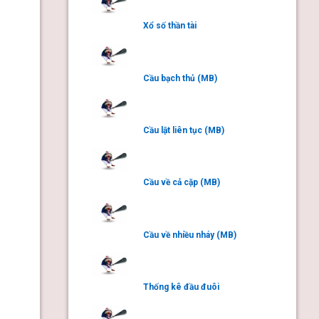
Xổ số thần tài
Cầu bạch thủ (MB)
Cầu lật liên tục (MB)
Cầu về cả cặp (MB)
Cầu về nhiều nháy (MB)
Thống kê đầu đuôi