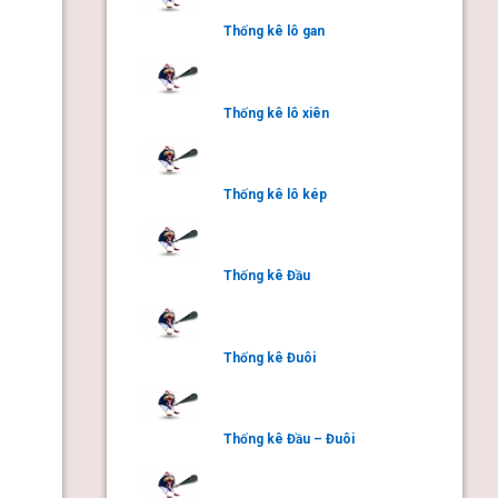
Thống kê lô gan
Thống kê lô xiên
Thống kê lô kép
Thống kê Đầu
Thống kê Đuôi
Thống kê Đầu – Đuôi