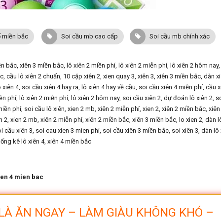
ố miền bắc
Soi cầu mb cao cấp
Soi cầu mb chính xác
ền bắc, xiên 3 miền bắc, lô xiên 2 miền phí, lô xiên 2 miễn phí, lô xiên 2 hôm nay,
c, cầu lô xiên 2 chuẩn, 10 cặp xiên 2, xien quay 3, xiên 3, xiên 3 miền bắc, dàn x
 xiên 4, soi cầu xiên 4 hay ra, lô xiên 4 hay về cầu, soi cầu xiên 4 miễn phí, cầu x
ền phí, lô xiên 2 miễn phí, lô xiên 2 hôm nay, soi cầu xiên 2, dự đoán lô xiên 2, s
ền phí, soi cầu lô xiên, xien 2 mb, xiên 2 miễn phí, xien 2, xiên 2 miền bắc, xiên
 2, xien 2 mb, xiên 2 miễn phí, xiên 2 miền bắc, xiên 3 miền bắc, lo xien 2, dàn l
i cầu xiên 3, soi cau xien 3 mien phi, soi cầu xiên 3 miền bắc, soi xiên 3, dàn lô
thống kê lô xiên 4, xiên 4 miền bắc
ien 4 mien bac
LÀ ĂN NGAY – LÀM GIÀU KHÔNG KHÓ –