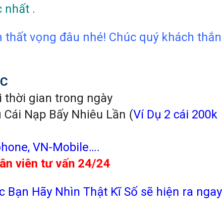
 nhất .
 thất vọng đâu nhé! Chúc quý khách thắ
ẮC
thời gian trong ngày
 Cái Nạp Bấy Nhiêu Lần (
Ví Dụ 2 cái 200k
phone, VN-Mobile….
ân viên tư vấn 24/24
 Bạn Hãy Nhìn Thật Kĩ Số sẽ hiện ra ngay