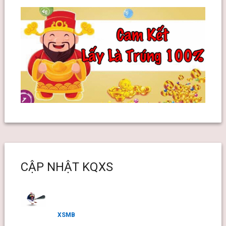
CẬP NHẬT KQXS
XSMB