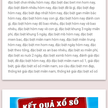
đặc biệt chơi nhiều hôm nay
,
đặc biệt dac biet mn hom nay
,
đặc biệt đánh nhiều hôm nay
,
đặc biệt đề là gì
,
đặc biệt đẹp
hôm nay
,
đặc biệt đẹp nhất hôm nay
,
đặc biệt gan miền bắc
hôm nay
,
đặc biệt hôm nay con gì
,
đặc biệt hôm nay đánh con
gì
,
đặc biệt hôm nay đổ bao nhiêu
,
đặc biệt hôm nay về bao
nhiêu
,
đặc biệt hôm nay về con gì
,
đặc biệt khung 3 ngày miễn
phí
,
đặc biệt khung 5 ngày
,
đặc biệt mb hôm nay
,
đặc biệt
mien bac
,
đặc biệt miền nam hôm nay
,
đặc biệt miền trung
hôm nay
,
đặc biệt mn hom nay
,
đặc biệt ngày hôm nay
,
đặc
biệt theo tổng
,
đặc biệt xs an bao nhiêu
,
đặc biệt xs miễn phí
,
đặc biệt xs nuôi 2 ngày
,
đặc biệt xsmb hôm nay
,
đánh giải đặc
biệt
,
đề đặc biệt hôm nay
,
đội đặc biệt miền nam số 1
,
giải đặc
biệt
,
giải đặc biệt xổ số miền nam
,
soi cầu đặc biệt mn đẹp
,
thống kê giải đặc biệt miền nam
,
thống kê giải đặc biệt xổ số