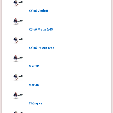
Xổ số vietlott
Xổ số Mega 6/45
Xổ số Power 6/55
Max 3D
Max 4D
Thống kê