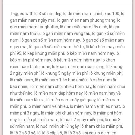
Tagged with
lô 3 số mn đẹp
,
lo de mien nam chinh xac 100
,
lô
gan miền nam ngày mai
,
lo gan mien nam phuong trang
,
lo
gan mien nam tangbatho
,
lô gan miền nam tây ninh
,
lô gan
miền nam thứ 6
,
lô gan miền nam vũng tàu
,
lô gan xổ số miền
nam
,
lô gan xổ số miền nam hôm nay
,
lô gan xổ số miền nam
ngày mai
,
lô gan xổ số miền nam thứ tư
,
lô kép hôm nay miễn
phí 95
,
lô kép khung miễn phí
,
lô kép miền nam hôm nay
,
lô
kép miễn phí hôm nay
,
lô kết miền nam hôm nay
,
lo khan
mien nam binh thuan
,
lo khan mien nam soc trang
,
lô khung
2 ngày miễn phí
,
lô khung 5 ngày miễn phí
,
lô khung miễn phí
,
lô miền nam
,
lô miền nam 1 ăn bao nhiêu
,
lô miền nam ăn
bao nhiêu
,
lo mien nam choi nhieu hom nay
,
lô miền nam chơi
như thế nào
,
lô miền nam đẹp hôm nay
,
lô miền nam hay về
,
lô miền nam lâu ra
,
lô miền nam mấy giờ quay
,
lô miền nam
miễn phí
,
lo mien nam ve nhieu
,
lo mien nam ve nhieu nhat
,
lô
miễn phí 3 ngày
,
lô miễn phí chuẩn hôm nay
,
lô miễn phí hôm
nay
,
lô miễn phí miền nam
,
lô nuôi 2 ngày miễn phí
,
lô nuôi 3
số miền nam
,
lô nuôi miễn phí 3 ngày
,
lô tham khảo miễn phí
,
lô tô 2 số 3 số
,
lô tô 3 cặp số
,
lô tô 3 số
,
soi cau lo de mien