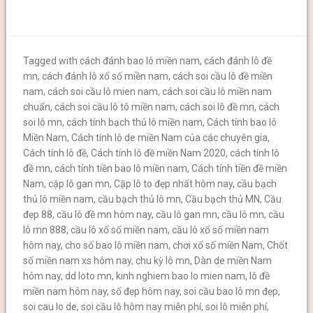
Tagged with
cách đánh bao lô miền nam
,
cách đánh lô đề
mn
,
cách đánh lô xổ số miền nam
,
cách soi cầu lô đề miền
nam
,
cách soi cầu lô mien nam
,
cách soi cầu lô miền nam
chuẩn
,
cách soi cầu lô tô miền nam
,
cách soi lô đề mn
,
cách
soi lô mn
,
cách tính bạch thủ lô miền nam
,
Cách tính bao lô
Miền Nam
,
Cách tính lô de miền Nam của các chuyên gia
,
Cách tính lô đề
,
Cách tính lô đề miền Nam 2020
,
cách tính lô
đề mn
,
cách tính tiền bao lô miền nam
,
Cách tính tiền đề miền
Nam
,
cặp lô gan mn
,
Cặp lô to đẹp nhất hôm nay
,
cầu bạch
thủ lô miền nam
,
cầu bạch thủ lô mn
,
Cầu bạch thủ MN
,
Cầu
đẹp 88
,
cầu lô đề mn hôm nay
,
cầu lô gan mn
,
cầu lô mn
,
cầu
lô mn 888
,
cầu lô xổ số miền nam
,
cầu lô xổ số miền nam
hôm nay
,
cho số bao lô miền nam
,
chơi xổ số miền Nam
,
Chốt
số miền nam xs hôm nay
,
chu kỳ lô mn
,
Dàn de miền Nam
hôm nay
,
dd loto mn
,
kinh nghiem bao lo mien nam
,
lô đề
miền nam hôm nay
,
số đẹp hôm nay
,
soi cầu bao lô mn đẹp
,
soi cau lo de
,
soi cầu lô hôm nay miễn phí
,
soi lô miễn phí
,