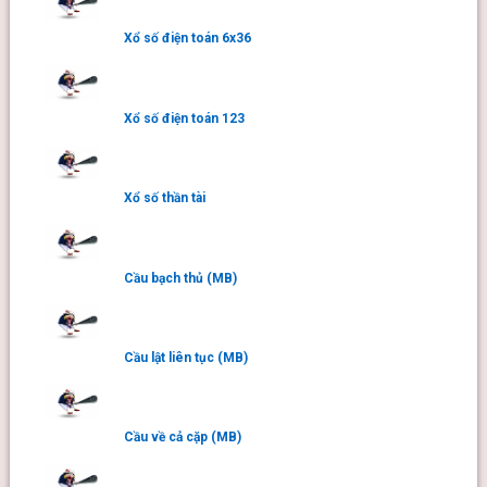
Xổ số điện toán 6x36
Xổ số điện toán 123
Xổ số thần tài
Cầu bạch thủ (MB)
Cầu lật liên tục (MB)
Cầu về cả cặp (MB)