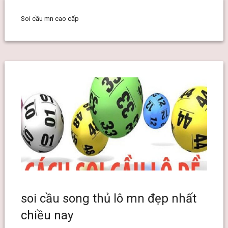
Soi cầu mn cao cấp
soi cầu song thủ lô mn đẹp nhất
chiều nay