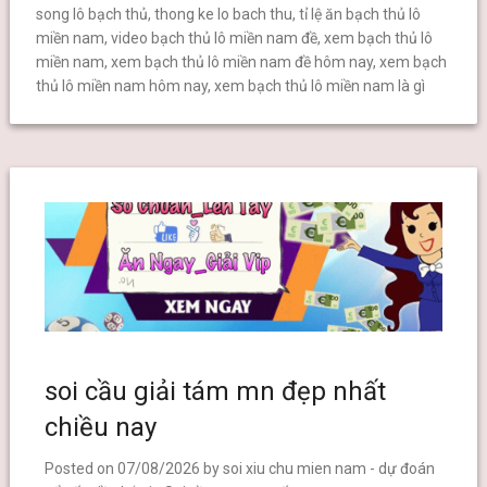
song lô bạch thủ
,
thong ke lo bach thu
,
tỉ lệ ăn bạch thủ lô
miền nam
,
video bạch thủ lô miền nam đề
,
xem bạch thủ lô
miền nam
,
xem bạch thủ lô miền nam đề hôm nay
,
xem bạch
thủ lô miền nam hôm nay
,
xem bạch thủ lô miền nam là gì
soi cầu giải tám mn đẹp nhất
chiều nay
Posted on
07/08/2026
by
soi xiu chu mien nam - dự đoán