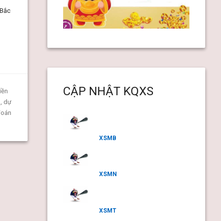
 Bắc
CẬP NHẬT KQXS
iền
b
,
dự
đoán
XSMB
XSMN
XSMT