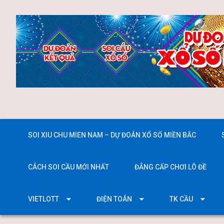
SOI XIU CHU MIEN NAM – DỰ ĐOÁN XỔ SỐ MIỀN BẮC
CÁCH SOI CẦU MỚI NHẤT
ĐẲNG CẤP CHƠI LÔ ĐỀ
VIETLOTT
ĐIỆN TOÁN
TK CẦU