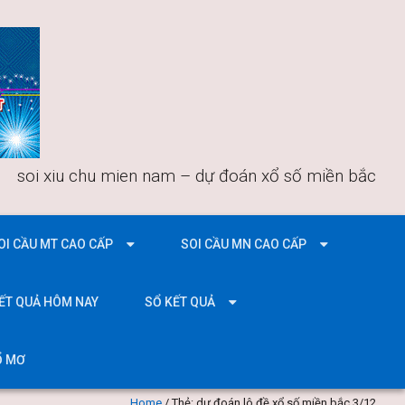
soi xiu chu mien nam – dự đoán xổ số miền bắc
OI CẦU MT CAO CẤP
SOI CẦU MN CAO CẤP
ẾT QUẢ HÔM NAY
SỔ KẾT QUẢ
Ổ MƠ
Home
/
Thẻ:
dự đoán lô đề xổ số miền bắc 3/12