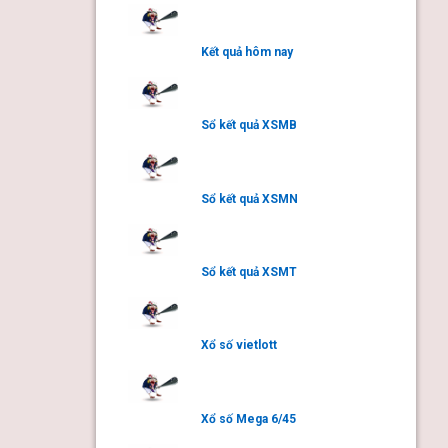
Kết quả hôm nay
Sổ kết quả XSMB
Sổ kết quả XSMN
Sổ kết quả XSMT
Xổ số vietlott
Xổ số Mega 6/45