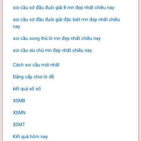
soi cầu sớ đầu đuôi giải 8 mn đẹp nhất chiều nay
soi cầu sớ đầu đuôi giải đặc biệt mn đẹp nhất chiều
nay
soi cầu song thủ lô mn đẹp nhất chiều nay
soi cầu xíu chủ mn đẹp nhất chiều nay
Cách soi cầu mới nhất
Đẳng cấp chơi lô đề
kết quả xổ số
XSMB
XSMN
XSMT
Kết quả hôm nay