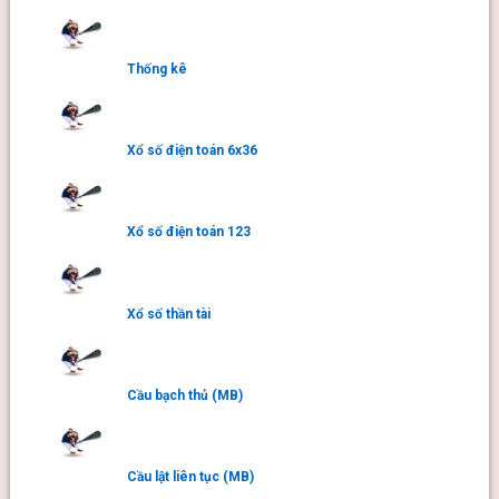
Thống kê
Xổ số điện toán 6x36
Xổ số điện toán 123
Xổ số thần tài
Cầu bạch thủ (MB)
Cầu lật liên tục (MB)