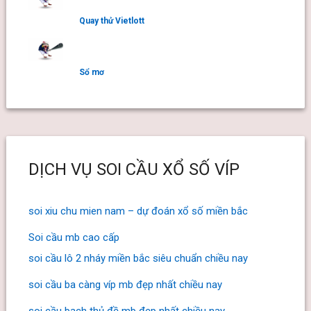
Quay thử Vietlott
Sổ mơ
DỊCH VỤ SOI CẦU XỔ SỐ VÍP
soi xiu chu mien nam – dự đoán xổ số miền bắc
Soi cầu mb cao cấp
soi cầu lô 2 nháy miền bắc siêu chuẩn chiều nay
soi cầu ba càng víp mb đẹp nhất chiều nay
soi cầu bạch thủ đề mb đẹp nhất chiều nay