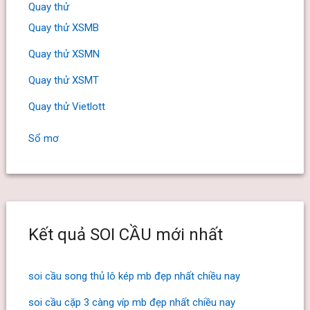
Quay thử
Quay thử XSMB
Quay thử XSMN
Quay thử XSMT
Quay thử Vietlott
Sổ mơ
Kết quả SOI CẦU mới nhất
soi cầu song thủ lô kép mb đẹp nhất chiều nay
soi cầu cặp 3 càng víp mb đẹp nhất chiều nay