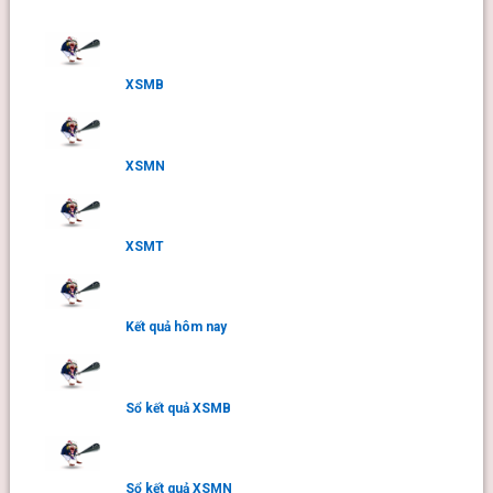
XSMB
XSMN
XSMT
Kết quả hôm nay
Sổ kết quả XSMB
Sổ kết quả XSMN