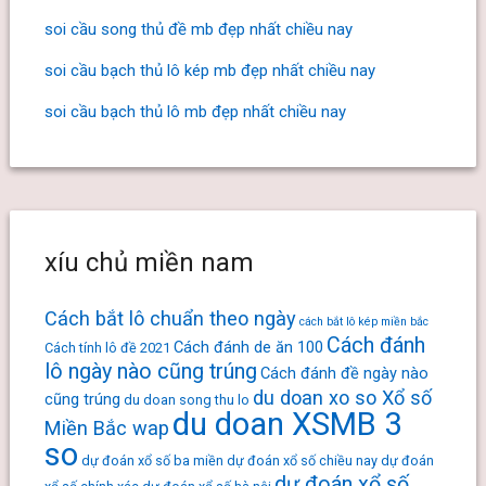
soi cầu song thủ đề mb đẹp nhất chiều nay
soi cầu bạch thủ lô kép mb đẹp nhất chiều nay
soi cầu bạch thủ lô mb đẹp nhất chiều nay
xíu chủ miền nam
Cách bắt lô chuẩn theo ngày
cách bắt lô kép miền bắc
Cách đánh
Cách đánh de ăn 100
Cách tính lô đề 2021
lô ngày nào cũng trúng
Cách đánh đề ngày nào
du doan xo so Xổ số
cũng trúng
du doan song thu lo
du doan XSMB 3
Miền Bắc wap
so
dự đoán xổ số ba miền
dự đoán xổ số chiều nay
dự đoán
dự đoán xổ số