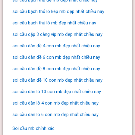
soi cầu bạch thủ lô kép mb đẹp nhất chiều nay
soi cầu bạch thủ lô mb đẹp nhất chiều nay
soi cầu cặp 3 càng víp mb đẹp nhất chiều nay
soi cầu dàn đề 4 con mb đẹp nhất chiều nay
soi cầu dàn đề 6 con mb đẹp nhất chiều nay
soi cầu dàn đề 8 con mb đẹp nhất chiều nay
soi cầu dàn đề 10 con mb đẹp nhất chiều nay
soi cầu dàn lô 10 con mb đẹp nhất chiều nay
soi cầu dàn lô 4 con mb đẹp nhất chiều nay
soi cầu dàn lô 6 con mb đẹp nhất chiều nay
Soi cầu mb chính xác