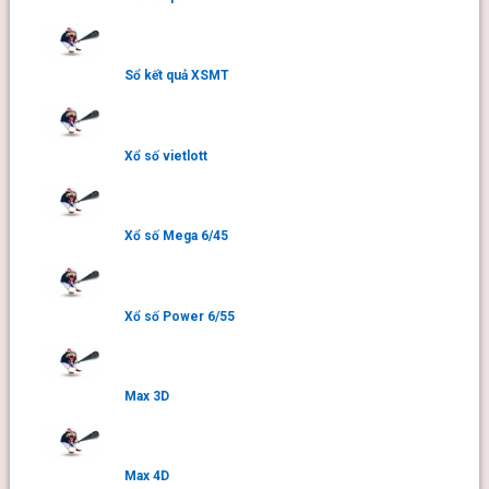
Sổ kết quả XSMT
Xổ số vietlott
Xổ số Mega 6/45
Xổ số Power 6/55
Max 3D
Max 4D