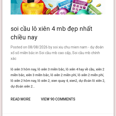
soi cầu lô xiên 4 mb đẹp nhất
chiều nay
Posted on
08/08/2026
by
soi xiu chu mien nam - dự đoán
xổ số miền bắc
in
Soi cầu mb cao cấp
,
Soi cầu mb chính
xác
lô xiên 3 hôm nay, lô xiên 3 miền bắc, lô xiên 4 hay về cầu, xiên 2
miền bắc, xiên 3 miền bắc, lô xiên 2 miền phí, lô xiên 2 miễn phí,
lô xiên 2 hôm nay, lô xiên 2, xien quay 4, xien2, dự đoán lô xiên 2,
dự đoán xiên 2…
READ MORE
VIEW 90 COMMENTS