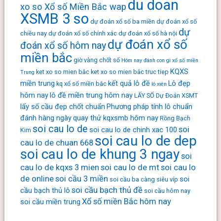
du doan
xo so Xổ số Miền Bắc wap
XSMB 3 so
dự đoán xổ số ba miền
dự đoán xổ số
dự
chiều nay
dự đoán xổ số chính xác
dự đoán xổ số hà nội
dự đoán xổ số
đoán xổ số hôm nay
miền bắc
giờ vàng chốt số
Hôm nay đánh con gì xổ số miền
KQXS
ket xo so mien bắc
ket xo so mien bắc truc tiep
Trung
miền trung
kết quả lô đề
Lô đẹp
kq xổ số miền bắc
lô xiên
hôm nay
lô đề miền trung hôm nay
LẤY SỐ Dự Đoán XSMT
lấy số cầu đẹp chốt chuẩn
Phương pháp tính lô chuẩn
đánh hàng ngày
quay thử kqxsmb hôm nay
Rồng Bạch
soi cau lo de
soi
soi cau lo de chinh xac 100
Kim
soi cau lo de dep
cau lo de chuan 668
soi cau lo de khung 3 ngay
soi
cau lo de kqxs 3 mien
soi cau lo de mt
soi cau lo
de online
soi cầu 3 miền
soi
soi cầu ba càng siêu víp
soi cầu bạch thủ đề
cầu bạch thủ lô
soi cầu hôm nay
Xổ số miền Bắc hôm nay
soi cầu miền trung