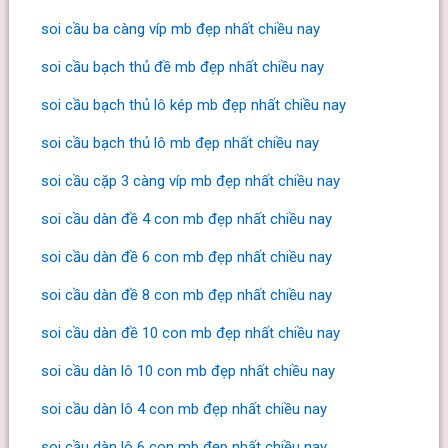
soi cầu ba càng víp mb đẹp nhất chiều nay
soi cầu bạch thủ đề mb đẹp nhất chiều nay
soi cầu bạch thủ lô kép mb đẹp nhất chiều nay
soi cầu bạch thủ lô mb đẹp nhất chiều nay
soi cầu cặp 3 càng víp mb đẹp nhất chiều nay
soi cầu dàn đề 4 con mb đẹp nhất chiều nay
soi cầu dàn đề 6 con mb đẹp nhất chiều nay
soi cầu dàn đề 8 con mb đẹp nhất chiều nay
soi cầu dàn đề 10 con mb đẹp nhất chiều nay
soi cầu dàn lô 10 con mb đẹp nhất chiều nay
soi cầu dàn lô 4 con mb đẹp nhất chiều nay
soi cầu dàn lô 6 con mb đẹp nhất chiều nay