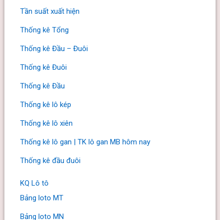
Tần suất xuất hiện
Thống kê Tổng
Thống kê Đầu – Đuôi
Thống kê Đuôi
Thống kê Đầu
Thống kê lô kép
Thống kê lô xiên
Thống kê lô gan | TK lô gan MB hôm nay
Thống kê đầu đuôi
KQ Lô tô
Bảng loto MT
Bảng loto MN