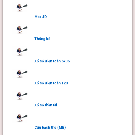
Max 4D
Thống kê
Xổ số điện toán 6x36
Xổ số điện toán 123
Xổ số thần tài
Cầu bạch thủ (MB)