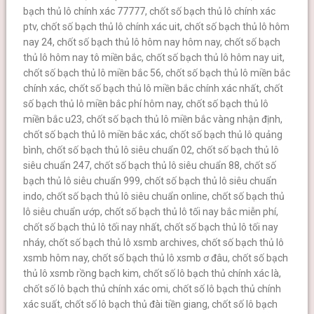
bạch thủ lô chính xác 77777
,
chốt số bạch thủ lô chính xác
ptv
,
chốt số bạch thủ lô chính xác uit
,
chốt số bạch thủ lô hôm
nay 24
,
chốt số bạch thủ lô hôm nay hôm nay
,
chốt số bạch
thủ lô hôm nay tô miền bắc
,
chốt số bạch thủ lô hôm nay uit
,
chốt số bạch thủ lô miền bắc 56
,
chốt số bạch thủ lô miền bắc
chính xác
,
chốt số bạch thủ lô miền bắc chính xác nhất
,
chốt
số bạch thủ lô miền bắc phí hôm nay
,
chốt số bạch thủ lô
miền bắc u23
,
chốt số bạch thủ lô miền bắc vàng nhận định
,
chốt số bạch thủ lô miền bắc xác
,
chốt số bạch thủ lô quảng
bình
,
chốt số bạch thủ lô siêu chuẩn 02
,
chốt số bạch thủ lô
siêu chuẩn 247
,
chốt số bạch thủ lô siêu chuẩn 88
,
chốt số
bạch thủ lô siêu chuẩn 999
,
chốt số bạch thủ lô siêu chuẩn
indo
,
chốt số bạch thủ lô siêu chuẩn online
,
chốt số bạch thủ
lô siêu chuẩn ướp
,
chốt số bạch thủ lô tối nay bắc miễn phí
,
chốt số bạch thủ lô tối nay nhất
,
chốt số bạch thủ lô tối nay
nháy
,
chốt số bạch thủ lô xsmb archives
,
chốt số bạch thủ lô
xsmb hôm nay
,
chốt số bạch thủ lô xsmb ơ đâu
,
chốt số bạch
thủ lô xsmb rồng bạch kim
,
chốt số lô bạch thủ chính xác là
,
chốt số lô bạch thủ chính xác omi
,
chốt số lô bạch thủ chính
xác suất
,
chốt số lô bạch thủ đài tiền giang
,
chốt số lô bạch