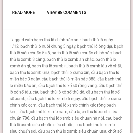
READ MORE
VIEW 88 COMMENTS
Tagged with
bạch thủ lô chính xác one
,
bạch thủ lô ngày
1/12
,
bạch thủ lô nuôi khung 5 ngày
,
bạch thủ lô ông địa
,
bạch
thủ lô siêu chuẩn 5 số
,
bạch thủ lô siêu chuẩn chính xác
,
bạch
thủ lô xsmb 3 càng
,
bạch thủ lô xsmb ăn chắc
,
bạch thủ lô
xsmb ăn gì
,
bạch thủ lô xsmb it
,
bạch thủ lô xsmb lâu về nhất
,
bạch thủ lô xsmb una
,
bạch thủ lô xsmb xin
,
cầu bạch thủ lô
miền bắc 3 ngày
,
cầu bạch thủ lô miền bắc 888
,
cầu bạch thủ
lô miền bắc ăn
,
cầu bạch thủ lô xổ số rồng vàng
,
cầu bạch thủ
lô xổ số tàu
,
cầu bạch thủ lô xổ số thủ đô
,
cầu bạch thủ lô xổ
số xsmb
,
cầu bạch thủ lô xsmb 5 ngày
,
cầu bạch thủ lô xsmb
chính xác com
,
cầu bạch thủ lô xsmb chính xác rông bạch
kim
,
cầu bạch thủ lô xsmb nam
,
cầu bạch thủ lô xsmb siêu
chuẩn 786
,
cầu bạch thủ lô xsmb siêu chuẩn hà nội
,
cầu bạch
thủ lô xsmb siêu chuẩn siêu chuẩn
,
cau bach thu lo xsmb
siêu chuẩn soi
,
cầu bạch thủ lô xsmb siêu chuẩn usa
,
chốt số