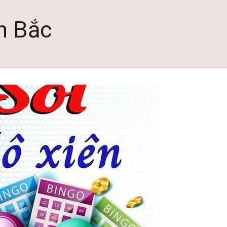
n Bắc