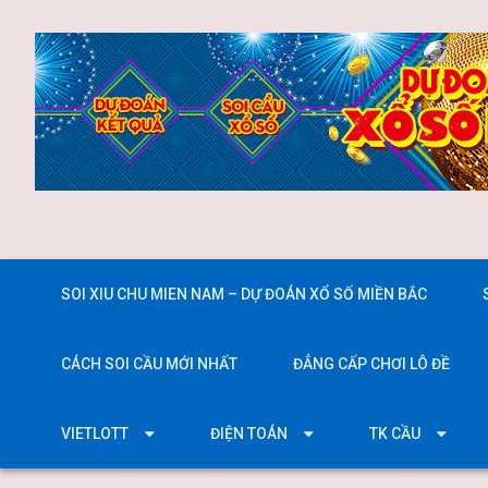
SOI XIU CHU MIEN NAM – DỰ ĐOÁN XỔ SỐ MIỀN BẮC
CÁCH SOI CẦU MỚI NHẤT
ĐẲNG CẤP CHƠI LÔ ĐỀ
VIETLOTT
ĐIỆN TOÁN
TK CẦU