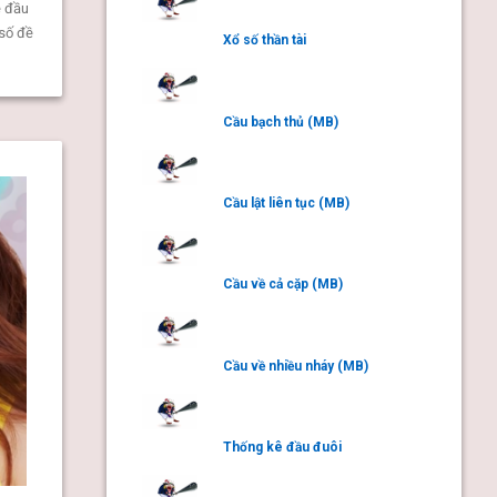
 đầu
số đề
Xổ số thần tài
Cầu bạch thủ (MB)
Cầu lật liên tục (MB)
Cầu về cả cặp (MB)
Cầu về nhiều nháy (MB)
Thống kê đầu đuôi