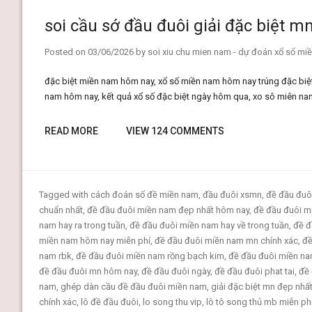
soi cầu sớ đầu đuôi giải đặc biệt m
Posted on
03/06/2026
by
soi xiu chu mien nam - dự đoán xổ số mi
đặc biệt miền nam hôm nay, xổ số miền nam hôm nay trúng đặc biệt
nam hôm nay, kết quả xổ số đặc biệt ngày hôm qua, xo sô miên 
READ MORE
VIEW 124 COMMENTS
Tagged with
cách đoán số đề miền nam
,
đầu đuôi xsmn
,
đề đầu đuô
chuẩn nhất
,
đề đầu đuôi miền nam đẹp nhất hôm nay
,
đề đầu đuôi m
nam hay ra trong tuần
,
đề đầu đuôi miền nam hay về trong tuần
,
đề đ
miền nam hôm nay miễn phí
,
đề đầu đuôi miền nam mn chính xác
,
đề
nam rbk
,
đề đầu đuôi miền nam rồng bạch kim
,
đề đầu đuôi miền na
đề đầu đuôi mn hôm nay
,
đề đầu đuôi ngày
,
đề đầu đuôi phat tai
,
đề 
nam
,
ghép dàn cầu đề đầu đuôi miền nam
,
giải đặc biệt mn đẹp nhất
chính xác
,
lô đề đầu đuôi
,
lo song thu vip
,
lô tô song thủ mb miễn ph