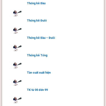
Thống kê Đầu
Thống kê Đuôi
Thống kê Đầu – Đuôi
Thống kê Tổng
Tần suất xuất hiện
TK từ 00 đến 99