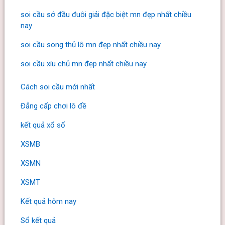
soi cầu sớ đầu đuôi giải đặc biệt mn đẹp nhất chiều
nay
soi cầu song thủ lô mn đẹp nhất chiều nay
soi cầu xíu chủ mn đẹp nhất chiều nay
Cách soi cầu mới nhất
Đẳng cấp chơi lô đề
kết quả xổ số
XSMB
XSMN
XSMT
Kết quả hôm nay
Sổ kết quả