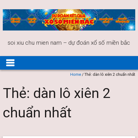
soi xiu chu mien nam – dự đoán xổ số miền bắc
Home
/
Thẻ:
dàn lô xiên 2 chuẩn nhất
Thẻ:
dàn lô xiên 2
chuẩn nhất