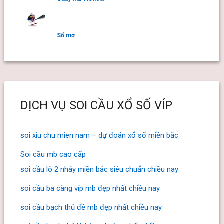
Sổ mơ
DỊCH VỤ SOI CẦU XỔ SỐ VÍP
soi xiu chu mien nam – dự đoán xổ số miền bắc
Soi cầu mb cao cấp
soi cầu lô 2 nháy miền bắc siêu chuẩn chiều nay
soi cầu ba càng víp mb đẹp nhất chiều nay
soi cầu bạch thủ đề mb đẹp nhất chiều nay