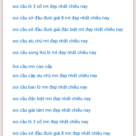
soi cầu lô 3 số mt đẹp nhất chiều nay
soi cầu sớ đầu đuôi giải 8 mt đẹp nhất chiều nay
soi cầu sớ đầu đuôi giải đặc biệt mt đẹp nhất chiều nay
soi cầu xíu chủ mt đẹp nhất chiều nay
soi cầu song thủ lô mt đẹp nhất chiều nay
Soi cầu mn cao cấp
soi cầu cặp xíu chủ mn đẹp nhất chiều nay
soi cầu bao lô mn đẹp nhất chiều nay
soi cầu đặc biệt mn đẹp nhất chiều nay
soi cầu giải tám mn đẹp nhất chiều nay
soi cầu lô 3 số mn đẹp nhất chiều nay
soi cầu sớ đầu đuôi giải 8 mn đẹp nhất chiều nay