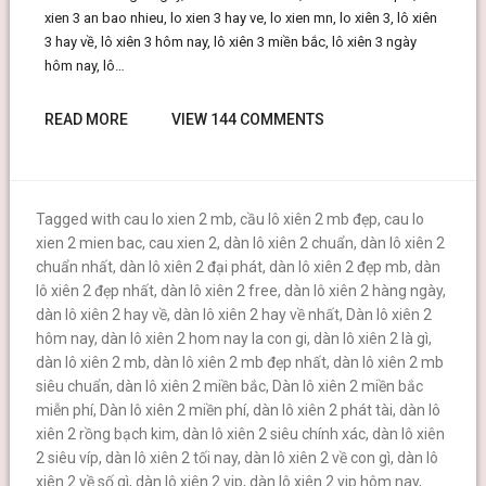
xien 3 an bao nhieu, lo xien 3 hay ve, lo xien mn, lo xiên 3, lô xiên
3 hay về, lô xiên 3 hôm nay, lô xiên 3 miền bắc, lô xiên 3 ngày
hôm nay, lô…
READ MORE
VIEW 144 COMMENTS
Tagged with
cau lo xien 2 mb
,
cầu lô xiên 2 mb đẹp
,
cau lo
xien 2 mien bac
,
cau xien 2
,
dàn lô xiên 2 chuẩn
,
dàn lô xiên 2
chuẩn nhất
,
dàn lô xiên 2 đại phát
,
dàn lô xiên 2 đẹp mb
,
dàn
lô xiên 2 đẹp nhất
,
dàn lô xiên 2 free
,
dàn lô xiên 2 hàng ngày
,
dàn lô xiên 2 hay về
,
dàn lô xiên 2 hay về nhất
,
Dàn lô xiên 2
hôm nay
,
dàn lô xiên 2 hom nay la con gi
,
dàn lô xiên 2 là gì
,
dàn lô xiên 2 mb
,
dàn lô xiên 2 mb đẹp nhất
,
dàn lô xiên 2 mb
siêu chuẩn
,
dàn lô xiên 2 miền bắc
,
Dàn lô xiên 2 miền bắc
miễn phí
,
Dàn lô xiên 2 miền phí
,
dàn lô xiên 2 phát tài
,
dàn lô
xiên 2 rồng bạch kim
,
dàn lô xiên 2 siêu chính xác
,
dàn lô xiên
2 siêu víp
,
dàn lô xiên 2 tối nay
,
dàn lô xiên 2 về con gì
,
dàn lô
xiên 2 về số gì
,
dàn lô xiên 2 vip
,
dàn lô xiên 2 vip hôm nay
,