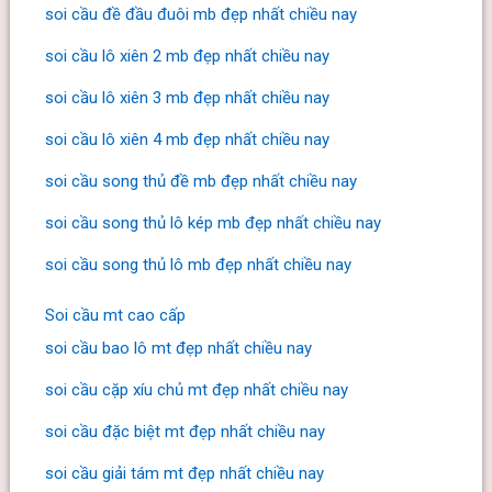
soi cầu đề đầu đuôi mb đẹp nhất chiều nay
soi cầu lô xiên 2 mb đẹp nhất chiều nay
soi cầu lô xiên 3 mb đẹp nhất chiều nay
soi cầu lô xiên 4 mb đẹp nhất chiều nay
soi cầu song thủ đề mb đẹp nhất chiều nay
soi cầu song thủ lô kép mb đẹp nhất chiều nay
soi cầu song thủ lô mb đẹp nhất chiều nay
Soi cầu mt cao cấp
soi cầu bao lô mt đẹp nhất chiều nay
soi cầu cặp xíu chủ mt đẹp nhất chiều nay
soi cầu đặc biệt mt đẹp nhất chiều nay
soi cầu giải tám mt đẹp nhất chiều nay