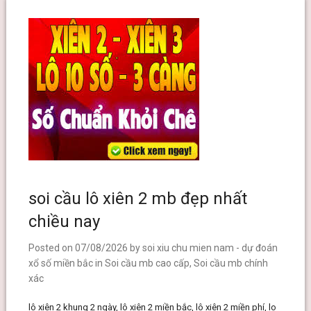
soi cầu lô xiên 2 mb đẹp nhất
chiều nay
Posted on
07/08/2026
by
soi xiu chu mien nam - dự đoán
xổ số miền bắc
in
Soi cầu mb cao cấp
,
Soi cầu mb chính
xác
lô xiên 2 khung 2 ngày, lô xiên 2 miền bắc, lô xiên 2 miền phí, lo