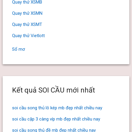
Quay thử XSMB
Quay thử XSMN
Quay thử XSMT
Quay thử Vietlott
Sổ mơ
Kết quả SOI CẦU mới nhất
soi cầu song thủ lô kép mb đẹp nhất chiều nay
soi cầu cặp 3 càng víp mb đẹp nhất chiều nay
soi cầu song thủ đề mb đẹp nhất chiều nay