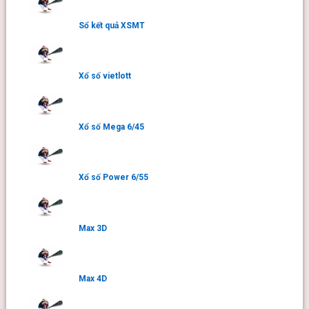
Sổ kết quả XSMT
Xổ số vietlott
Xổ số Mega 6/45
Xổ số Power 6/55
Max 3D
Max 4D