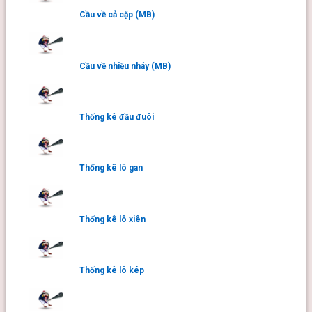
Cầu về cả cặp (MB)
Cầu về nhiều nháy (MB)
Thống kê đầu đuôi
Thống kê lô gan
Thống kê lô xiên
Thống kê lô kép