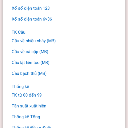
Xổ số điện toán 123
Xổ số điện toán 6×36
TK Cầu
Cầu về nhiều nháy (MB)
Cầu về cả cặp (MB)
Cầu lật liên tục (MB)
Cầu bạch thủ (MB)
Thống kê
TK từ 00 đến 99
Tần suất xuất hiện
Thống kê Tổng
Thống kê Đầu – Đuôi