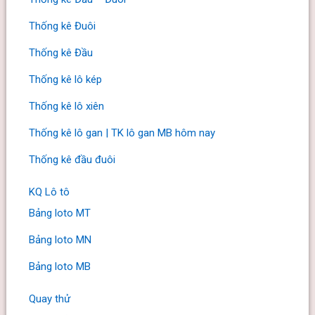
Thống kê Đuôi
Thống kê Đầu
Thống kê lô kép
Thống kê lô xiên
Thống kê lô gan | TK lô gan MB hôm nay
Thống kê đầu đuôi
KQ Lô tô
Bảng loto MT
Bảng loto MN
Bảng loto MB
Quay thử