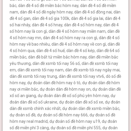
bắc
,
dàn đề 4 số đề miền bắc hôm nay
,
dàn đề 4 số đề miền
nam
,
dàn đề 4 số đề ngày hôm nay
,
dàn đề 4 số đồng nai
,
dàn
đề 4 số gan
,
dàn đề 4 số gia 100k
,
dàn đề 4 số gia lai
,
dàn đề 4
số hai nháy
,
dàn đề 4 số hnay
,
dàn đề 4 số hôm nay
,
dàn đề 4
số hôm nay là con gì
,
dàn đề 4 số hôm nay miền nam
,
dàn đề
4 số hôm nay mn
,
dàn đề 4 số hôm nay ra con gì
,
dàn đề 4 số
hôm nay về bao nhiêu
,
dàn đề 4 số hôm nay về con gì
,
dàn đề
4 số hôm qua
,
dàn đề 4 số huế
,
dàn đề 4 số kép
,
dàn đề 64 số
miền bắc
,
dàn đề bất tử miền bắc hôm nay
,
dàn đề miền bắc
yêu thương
,
dàn đề xsmb tối nay 56 số
,
dàn đề xsmb tối nay
em
,
dàn đề xsmb tối nay nam
,
dàn đề xsmb tối nay ngày mai
,
dàn đề xsmb tối nay trung
,
dàn đề xsmb tối nay vtv6
,
dò số đề
hôm nay
,
dự đoán dàn đề hôm nay ô tô
,
dự đoán dàn đề hôm
nay ơi miền bắc
,
dự đoán dàn đề hôm nay on
,
dự đoán dàn đề
xổ số an giang
,
dự đoán dàn đề xổ số phú yên hôm nay
,
dự
đoán dàn đề xổ số ukraine
,
dự đoán dàn đề xổ số xe
,
dự đoán
dàn đề xsmb chính xác nhất
,
dự đoán dàn đề xsmb miền bắc
,
dự đoán số đề
,
dự đoán số đề hôm nay 666
,
dự đoán số đề
hôm nay real madrid
,
dự đoán số đề hôm nay u19
,
dự đoán
số đề miễn phí 3 càng
,
dự đoán số đề miễn phí 555
,
dự đoán