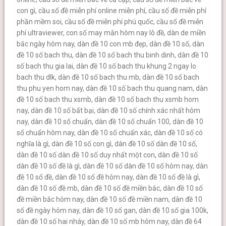
con gì
,
cầu số đề miễn phí online miễn phí
,
cầu số đề miễn phí
phần mềm soi
,
cầu số đề miễn phí phú quốc
,
cầu số đề miễn
phí ultraviewer
,
con số may mắn hôm nay lô đề
,
dàn de miền
bắc ngày hôm nay
,
dàn đề 10 con mb đẹp
,
dàn đề 10 số
,
dàn
đề 10 số bach thu
,
dàn đề 10 số bach thu binh dinh
,
dàn đề 10
số bach thu gia lai
,
dàn đề 10 số bach thu khung 2 ngay lo
bach thu dlk
,
dàn đề 10 số bach thu mb
,
dàn đề 10 số bach
thu phu yen hom nay
,
dàn đề 10 số bach thu quang nam
,
dàn
đề 10 số bach thu xsmb
,
dàn đề 10 số bach thu xsmb hom
nay
,
dàn đề 10 số bất bại
,
dàn đề 10 số chính xác nhất hôm
nay
,
dàn đề 10 số chuẩn
,
dàn đề 10 số chuẩn 100
,
dàn đề 10
số chuẩn hôm nay
,
dàn đề 10 số chuẩn xác
,
dàn đề 10 số có
nghĩa là gì
,
dàn đề 10 số con gì
,
dàn đề 10 số dàn đề 10 số
,
dàn đề 10 số dàn đề 10 số duy nhất một con
,
dàn đề 10 số
dàn đề 10 số đề là gì
,
dàn đề 10 số dàn đề 10 số hôm nay
,
dàn
đề 10 số đề
,
dàn đề 10 số đề hôm nay
,
dàn đề 10 số đề là gì
,
dàn đề 10 số đề mb
,
dàn đề 10 số đề miền bắc
,
dàn đề 10 số
đề miền bắc hôm nay
,
dàn đề 10 số đề miền nam
,
dàn đề 10
số đề ngày hôm nay
,
dàn đề 10 số gan
,
dàn đề 10 số gia 100k
,
dàn đề 10 số hai nháy
,
dàn đề 10 số mb hôm nay
,
dàn đề 64