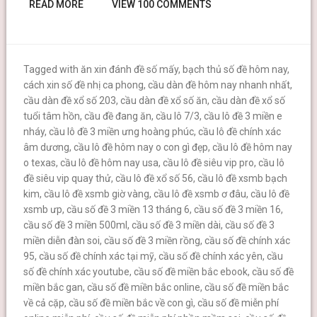
READ MORE
VIEW 100 COMMENTS
Tagged with
ăn xin đánh đề số mấy
,
bạch thủ số đề hôm nay
,
cách xin số đề nhị ca phong
,
cầu dàn đề hôm nay nhanh nhất
,
cầu dàn đề xổ số 203
,
cầu dàn đề xổ số ăn
,
cầu dàn đề xổ số
tuổi tâm hồn
,
cầu đề đang ăn
,
cầu lô 7/3
,
cầu lô đề 3 miền e
nháy
,
cầu lô đề 3 miền ưng hoàng phúc
,
cầu lô đề chính xác
âm dương
,
cầu lô đề hôm nay o con gì đẹp
,
cầu lô đề hôm nay
o texas
,
cầu lô đề hôm nay usa
,
cầu lô đề siêu vip pro
,
cầu lô
đề siêu vip quay thử
,
cầu lô đề xổ số 56
,
cầu lô đề xsmb bạch
kim
,
cầu lô đề xsmb giờ vàng
,
cầu lô đề xsmb ơ đâu
,
cầu lô đề
xsmb ưp
,
cầu số đề 3 miền 13 tháng 6
,
cầu số đề 3 miền 16
,
cầu số đề 3 miền 500ml
,
cầu số đề 3 miền dài
,
cầu số đề 3
miền diễn đàn soi
,
cầu số đề 3 miền rồng
,
cầu số đề chính xác
95
,
cầu số đề chính xác tại mỹ
,
cầu số đề chính xác yên
,
cầu
số đề chính xác youtube
,
cầu số đề miền bắc ebook
,
cầu số đề
miền bắc gan
,
cầu số đề miền bắc online
,
cầu số đề miền bắc
về cả cặp
,
cầu số đề miền bắc về con gì
,
cầu số đề miễn phí