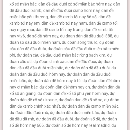
xổ số miền bắc
,
dàn đề đầu đuôi xổ số miền bắc hôm nay
,
dàn
đề đầu đuôi xsmb
,
dàn đề đầu đuôi xsmb hôm nay
,
dàn đề
miền bắc yêu thương
,
dàn đề xsmb tối nay 56 số
,
dàn đề
xsmb tối nay em
,
dàn đề xsmb tối nay nam
,
dàn đề xsmb tối
nay ngày mai
,
dàn đề xsmb tối nay trung
,
dàn đề xsmb tối
nay vtv6
,
dò số đề hôm nay
,
du doan dàn đề đầu đuôi 888
,
du
doan so dau duoi mien nam
,
du doan song thu lo
,
dự đoán
cầu dàn đề đầu đuôi
,
dự đoán cầu đề đầu đuôi miền bắc miễn
phí
,
dự đoán cầu đề đầu đuôi miền bắc rồng bạch kim
,
dự
đoán cầu stl
,
dự đoán chính xác dàn đề đầu đuôi
,
dự đoán
dàn cầu đề đầu đuôi miền bắc
,
dự đoán dàn đề đầu đuôi
,
dự
đoán dàn đề đầu đuôi hôm nay
,
dự đoán dàn đề đầu đuôi
miền bắc
,
dự đoán dàn đề hôm nay ô tô
,
dự đoán dàn đề hôm
nay ơi miền bắc
,
dự đoán dàn đề hôm nay on
,
dự đoán dàn đề
xổ số an giang
,
dự đoán dàn đề xổ số phú yên hôm nay
,
dự
đoán dàn đề xổ số ukraine
,
dự đoán dàn đề xổ số xe
,
dự đoán
dàn đề xsmb chính xác nhất
,
dự đoán dàn đề xsmb miền bắc
,
dự đoán đầu đuôi mb
,
dự đoán đầu đuôi miền bắc
,
dự đoán
đề đầu đít mb
,
dự đoán đề đầu đuôi
,
dự đoán số đề
,
dự đoán
số đề hôm nay 666
,
dự đoán số đề hôm nay real madrid
,
dự