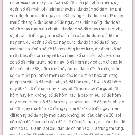
indonesia hôm nay
,
dự đoán số đề miễn phí phần mềm
,
dự
đoán số đề miễn phí tainhachay.biz
,
dự đoán số đề miễn phí
vấn
,
dự đoán số đề ngày mai 30 tháng 6
,
dự đoán số đề ngày
mai 5 tháng 6
,
dự đoán số đề ngày mai đánh số gì
,
dự đoán
số đề ngày mai siêu chuẩn
,
dự đoán số đề ngày mai xemvtv
,
dự đoán số đề ngày mai xổ số miền bắc
,
dự đoán số đề tối
nay êm
,
dự đoán số đề tối nay euro
,
dự đoán số đề tối nay
iceland
,
dự đoán số đề tối nay rồng bạch kim
,
dự đoán xổ số
miền bắc
,
đề hôm nay về bao nhiêu xổ số miền bắc
,
kết quả
xổ số đề miền trung hôm nay
,
lô đề hôm nay có con gì đẹp
,
lô
đề miễn phí 888
,
nằm mơ thấy ăn xin đánh đề số mấy
,
nhận
số đề miễn phí
,
phần mềm soi cầu lô đề miền bắc
,
phương
pháp soi cầu lô đề miền bắc
,
số đề hôm nay 18 4
,
số đề hôm
nay 30/4
,
số đề hôm nay 7 tây
,
số đề hôm nay đài gì
,
số đề
hôm nay êm không
,
số đề hôm nay là bao nhiêu
,
số đề hôm
nay mien trung
,
số đề hôm nay uzbekistan
,
số đề miễn phí pc
,
số đề ngày mai 8/5
,
số đề ngày mai 9/7/2
,
số đề ngày mai i
clifton nj
,
số đề ngày mai quay không
,
soi cầu dàn đề 20
,
soi
cầu dàn đề 6 con mb dàn đề 6 số đề miền nam
,
soi cầu dàn đề
chính xác 100 an
,
soi cầu dàn đề chính xác 100 trúng thưởng
,