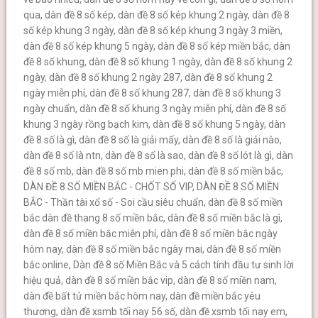
qua
,
dàn đề 8 số kép
,
dàn đề 8 số kép khung 2 ngày
,
dàn đề 8
số kép khung 3 ngày
,
dàn đề 8 số kép khung 3 ngày 3 miền
,
dàn đề 8 số kép khung 5 ngày
,
dàn đề 8 số kép miền bắc
,
dàn
đề 8 số khung
,
dàn đề 8 số khung 1 ngày
,
dàn đề 8 số khung 2
ngày
,
dàn đề 8 số khung 2 ngày 287
,
dàn đề 8 số khung 2
ngày miễn phí
,
dàn đề 8 số khung 287
,
dàn đề 8 số khung 3
ngày chuẩn
,
dàn đề 8 số khung 3 ngày miễn phí
,
dàn đề 8 số
khung 3 ngày rồng bạch kim
,
dàn đề 8 số khung 5 ngày
,
dàn
đề 8 số là gì
,
dàn đề 8 số là giải mấy
,
dàn đề 8 số là giải nào
,
dàn đề 8 số là ntn
,
dàn đề 8 số là sao
,
dàn đề 8 số lót là gì
,
dàn
đề 8 số mb
,
dàn đề 8 số mb mien phi
,
dàn đề 8 số miền bắc
,
DÀN ĐỀ 8 SỐ MIỀN BẮC - CHỐT SỐ VIP
,
DÀN ĐỀ 8 SỐ MIỀN
BẮC - Thần tài xổ số - Soi cầu siêu chuẩn
,
dàn đề 8 số miền
bắc dàn đề thang 8 số miền bắc
,
dàn đề 8 số miền bắc là gì
,
dàn đề 8 số miền bắc miễn phí
,
dàn đề 8 số miền bắc ngày
hôm nay
,
dàn đề 8 số miền bắc ngày mai
,
dàn đề 8 số miền
bắc online
,
Dàn đề 8 số Miền Bắc và 5 cách tính đầu tư sinh lời
hiệu quả
,
dàn đề 8 số miền bắc vip
,
dàn đề 8 số miền nam
,
dàn đề bất tử miền bắc hôm nay
,
dàn đề miền bắc yêu
thương
,
dàn đề xsmb tối nay 56 số
,
dàn đề xsmb tối nay em
,