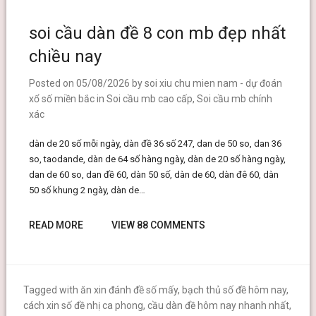
soi cầu dàn đề 8 con mb đẹp nhất
chiều nay
Posted on
05/08/2026
by
soi xiu chu mien nam - dự đoán
xổ số miền bắc
in
Soi cầu mb cao cấp
,
Soi cầu mb chính
xác
dàn de 20 số mỗi ngày, dàn đề 36 số 247, dan de 50 so, dan 36
so, taodande, dàn de 64 số hàng ngày, dàn de 20 số hàng ngày,
dan de 60 so, dan đề 60, dàn 50 số, dàn de 60, dàn đê 60, dàn
50 số khung 2 ngày, dàn de…
READ MORE
VIEW 88 COMMENTS
Tagged with
ăn xin đánh đề số mấy
,
bạch thủ số đề hôm nay
,
cách xin số đề nhị ca phong
,
cầu dàn đề hôm nay nhanh nhất
,