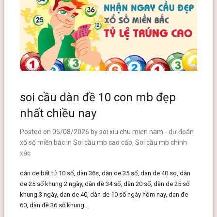
soi cầu dàn đề 10 con mb đẹp
nhất chiều nay
Posted on
05/08/2026
by
soi xiu chu mien nam - dự đoán
xổ số miền bắc
in
Soi cầu mb cao cấp
,
Soi cầu mb chính
xác
dàn de bất tử 10 số, dàn 36s, dàn de 35 số, dan de 40 so, dàn
de 25 số khung 2 ngày, dàn đề 34 số, dàn 20 số, dàn de 25 số
khung 3 ngày, dan de 40, dàn de 10 số ngày hôm nay, dan đe
60, dàn đề 36 số khung…