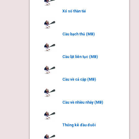
Xổ số thần tài
Cầu bạch thủ (MB)
Cầu lật liên tục (MB)
Cầu về cả cặp (MB)
Cầu về nhiều nháy (MB)
Thống kê đầu đuôi