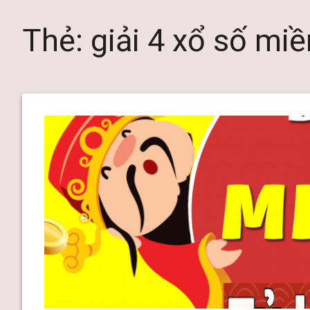
Thẻ:
giải 4 xổ số mi