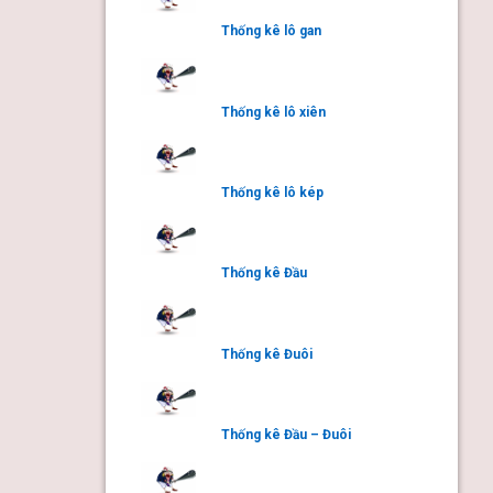
Thống kê lô gan
Thống kê lô xiên
Thống kê lô kép
Thống kê Đầu
Thống kê Đuôi
Thống kê Đầu – Đuôi