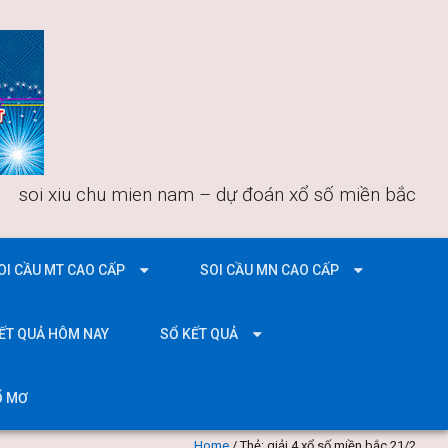
soi xiu chu mien nam – dự đoán xổ số miền bắc
OI CẦU MT CAO CẤP
SOI CẦU MN CAO CẤP
ẾT QUẢ HÔM NAY
SỔ KẾT QUẢ
Ổ MƠ
Home
/
Thẻ:
giải 4 xổ số miền bắc 21/2