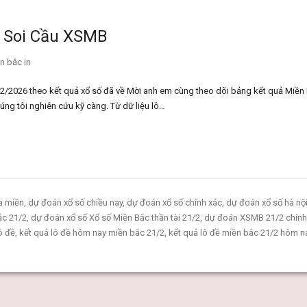
– Soi Cầu XSMB
ền bắc
in
026 theo kết quả xổ số đã về Mời anh em cùng theo dõi bảng kết quả Miền
ng tôi nghiên cứu kỹ càng. Từ dữ liệu lô…
a miền
,
dự đoán xổ số chiều nay
,
dự đoán xổ số chính xác
,
dự đoán xổ số hà nộ
ắc 21/2
,
dự đoán xổ số Xổ số Miền Bắc thần tài 21/2
,
dự đoán XSMB 21/2 chính
ô đề
,
kết quả lô đề hôm nay miền bắc 21/2
,
kết quả lô đề miền bắc 21/2 hôm n