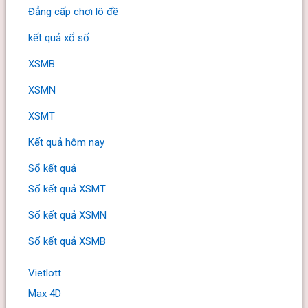
Đẳng cấp chơi lô đề
kết quả xổ số
XSMB
XSMN
XSMT
Kết quả hôm nay
Sổ kết quả
Sổ kết quả XSMT
Sổ kết quả XSMN
Sổ kết quả XSMB
Vietlott
Max 4D