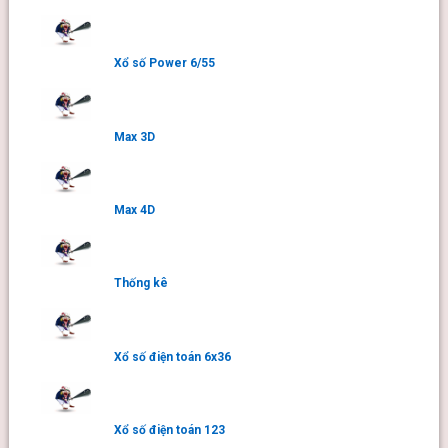
Xổ số Power 6/55
Max 3D
Max 4D
Thống kê
Xổ số điện toán 6x36
Xổ số điện toán 123