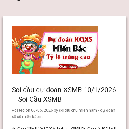
Soi cầu dự đoán XSMB 10/1/2026
– Soi Cầu XSMB
Posted on
06/05/2026
by
soi xiu chu mien nam - dự đoán
xổ số miền bắc
in
dự đoán XSMB 10/1/2026 dự đoán XSMB Dự đoán lô đề XSMB