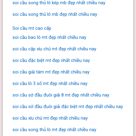
soi cầu song thủ lô kép mb đẹp nhất chiều nay
soi cầu song thủ lô mb đẹp nhất chiều nay
Soi cầu mt cao cấp
soi cầu bao lô mt đẹp nhất chiều nay
soi cầu cặp xíu chủ mt đẹp nhất chiều nay
soi cầu đặc biệt mt đẹp nhất chiều nay
soi cầu giải tám mt đẹp nhất chiều nay
soi cầu lô 3 số mt đẹp nhất chiều nay
soi cầu sớ đầu đuôi giải 8 mt đẹp nhất chiều nay
soi cầu sớ đầu đuôi giải đặc biệt mt đẹp nhất chiều nay
soi cầu xíu chủ mt đẹp nhất chiều nay
soi cầu song thủ lô mt đẹp nhất chiều nay