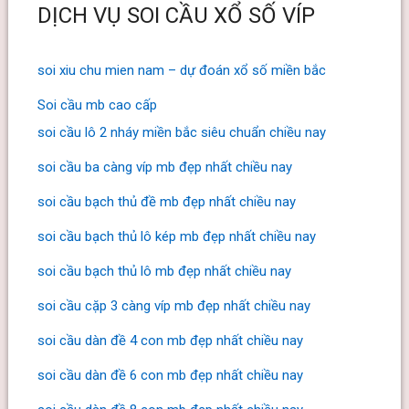
DỊCH VỤ SOI CẦU XỔ SỐ VÍP
soi xiu chu mien nam – dự đoán xổ số miền bắc
Soi cầu mb cao cấp
soi cầu lô 2 nháy miền bắc siêu chuẩn chiều nay
soi cầu ba càng víp mb đẹp nhất chiều nay
soi cầu bạch thủ đề mb đẹp nhất chiều nay
soi cầu bạch thủ lô kép mb đẹp nhất chiều nay
soi cầu bạch thủ lô mb đẹp nhất chiều nay
soi cầu cặp 3 càng víp mb đẹp nhất chiều nay
soi cầu dàn đề 4 con mb đẹp nhất chiều nay
soi cầu dàn đề 6 con mb đẹp nhất chiều nay