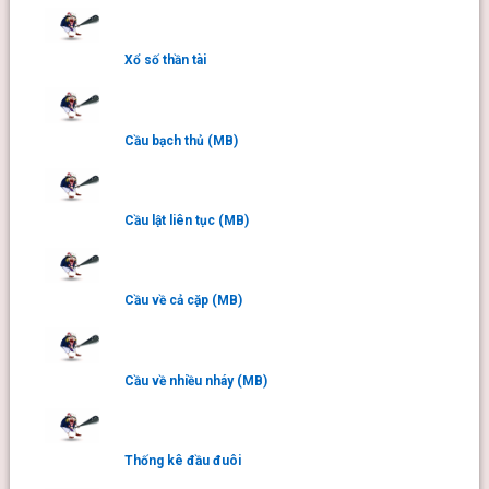
Xổ số thần tài
Cầu bạch thủ (MB)
Cầu lật liên tục (MB)
Cầu về cả cặp (MB)
Cầu về nhiều nháy (MB)
Thống kê đầu đuôi