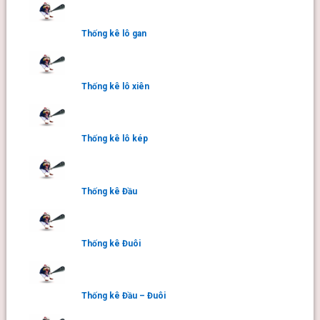
Thống kê lô gan
Thống kê lô xiên
Thống kê lô kép
Thống kê Đầu
Thống kê Đuôi
Thống kê Đầu – Đuôi