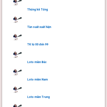
Thống kê Tổng
Tần suất xuất hiện
TK từ 00 đến 99
Loto miền Bắc
Loto miền Nam
Loto miền Trung