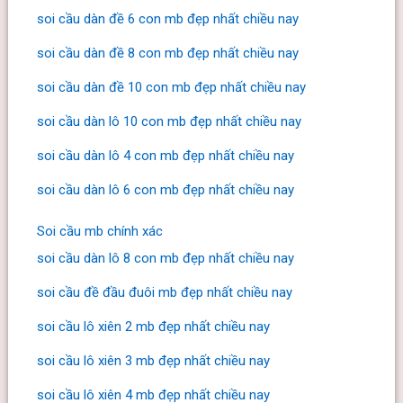
soi cầu dàn đề 6 con mb đẹp nhất chiều nay
soi cầu dàn đề 8 con mb đẹp nhất chiều nay
soi cầu dàn đề 10 con mb đẹp nhất chiều nay
soi cầu dàn lô 10 con mb đẹp nhất chiều nay
soi cầu dàn lô 4 con mb đẹp nhất chiều nay
soi cầu dàn lô 6 con mb đẹp nhất chiều nay
Soi cầu mb chính xác
soi cầu dàn lô 8 con mb đẹp nhất chiều nay
soi cầu đề đầu đuôi mb đẹp nhất chiều nay
soi cầu lô xiên 2 mb đẹp nhất chiều nay
soi cầu lô xiên 3 mb đẹp nhất chiều nay
soi cầu lô xiên 4 mb đẹp nhất chiều nay