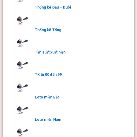
Thống kê Đầu – Đuôi
Thống kê Tổng
Tần suất xuất hiện
TK từ 00 đến 99
Loto miền Bắc
Loto miền Nam