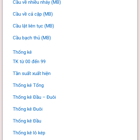
Cầu về nhiều nháy (MB)
Cầu về cả cặp (MB)
Cầu lật liên tục (MB)
Cầu bạch thủ (MB)
Thống kê
TK từ 00 đến 99
Tần suất xuất hiện
Thống kê Tổng
Thống kê Đầu – Đuôi
Thống kê Đuôi
Thống kê Đầu
Thống kê lô kép