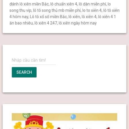
đánh lô xiên miền Bắc
,
lô chuẩn xiên 4
,
lô dàn miễn phí
,
lo
song thu vip
,
lô tô song thủ mb miễn phí
,
lo to xiên 4
,
lô tô xiên
4 hôm nay
,
Lô tô xổ số miền Bắc
,
lô xiên
,
lô xiên 4
,
lô xiên 4 1
ăn bao nhiêu
,
lô xiên 4 247
,
lô xiên ngày hôm nay
SEARCH