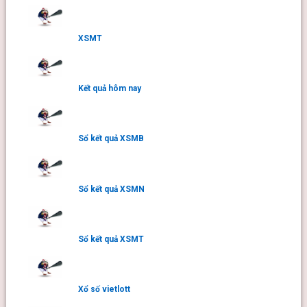
XSMT
Kết quả hôm nay
Sổ kết quả XSMB
Sổ kết quả XSMN
Sổ kết quả XSMT
Xổ số vietlott