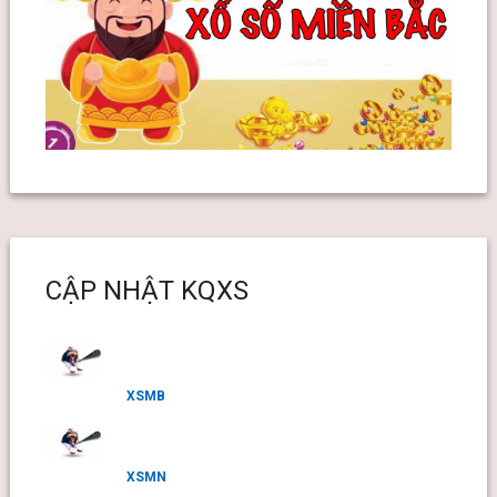
CẬP NHẬT KQXS
XSMB
XSMN