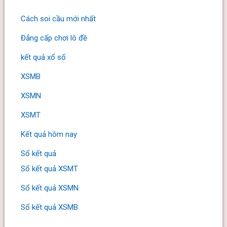
Cách soi cầu mới nhất
Đẳng cấp chơi lô đề
kết quả xổ số
XSMB
XSMN
XSMT
Kết quả hôm nay
Sổ kết quả
Sổ kết quả XSMT
Sổ kết quả XSMN
Sổ kết quả XSMB