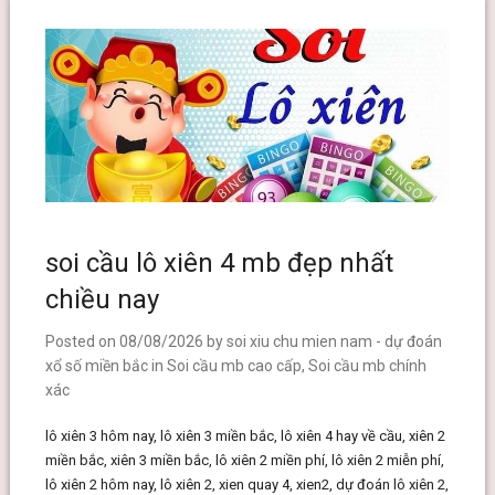
soi cầu lô xiên 4 mb đẹp nhất
chiều nay
Posted on
08/08/2026
by
soi xiu chu mien nam - dự đoán
xổ số miền bắc
in
Soi cầu mb cao cấp
,
Soi cầu mb chính
xác
lô xiên 3 hôm nay, lô xiên 3 miền bắc, lô xiên 4 hay về cầu, xiên 2
miền bắc, xiên 3 miền bắc, lô xiên 2 miền phí, lô xiên 2 miễn phí,
lô xiên 2 hôm nay, lô xiên 2, xien quay 4, xien2, dự đoán lô xiên 2,