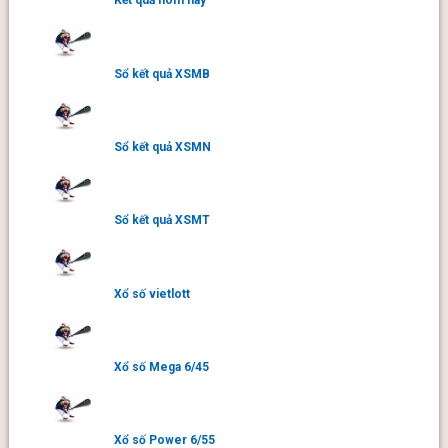
Kết quả hôm nay
Sổ kết quả XSMB
Sổ kết quả XSMN
Sổ kết quả XSMT
Xổ số vietlott
Xổ số Mega 6/45
Xổ số Power 6/55