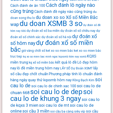
Cách đánh lô ngày nào
Cách đánh de ăn 100
cũng trúng
Cách đánh đề ngày nào cũng trúng
du
du doan xo so Xổ số Miền Bắc
doan song thu lo
du doan XSMB 3 so
wap
dự đoán số đề
dự đoán xổ số ba miền
dự đoán xổ số chiều nay
dự
hôm nay 666
dự đoán xổ
đoán xổ số chính xác
dự đoán xổ số hà nội
dự đoán xổ số miền
số hôm nay
bắc
giờ vàng chốt số
ket xo so mien bắc
ket xo so mien bắc
KQXS
truc tiep
kq xo so mien bac minh ngoc
kqxsmb hôm nay xsmb
miền trung
kết quả lô đề
Lô đẹp hôm
kq xổ số miền bắc
nay
lô đề miền trung hôm nay
lấy
LẤY SỐ Dự Đoán XSMT
số cầu đẹp chốt chuẩn
Phương pháp tính lô chuẩn đánh
soi
hàng ngày
quay thử kqxsmb hôm nay
Rồng Bạch Kim
cau lo de
soi cau lo de
soi cau lo de chinh xac 100
soi cau lo de dep
soi
chuan 668
cau lo de khung 3 ngay
soi cau lo
de kqxs 3 mien
soi cau lo de mt
soi cau lo de
online
soi cầu 3 miền
soi cầu
soi cầu ba càng siêu víp