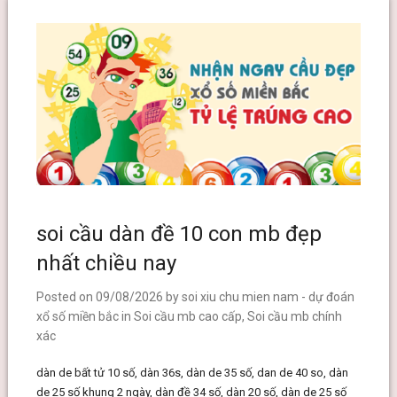
soi cầu dàn đề 10 con mb đẹp
nhất chiều nay
Posted on
09/08/2026
by
soi xiu chu mien nam - dự đoán
xổ số miền bắc
in
Soi cầu mb cao cấp
,
Soi cầu mb chính
xác
dàn de bất tử 10 số, dàn 36s, dàn de 35 số, dan de 40 so, dàn
de 25 số khung 2 ngày, dàn đề 34 số, dàn 20 số, dàn de 25 số