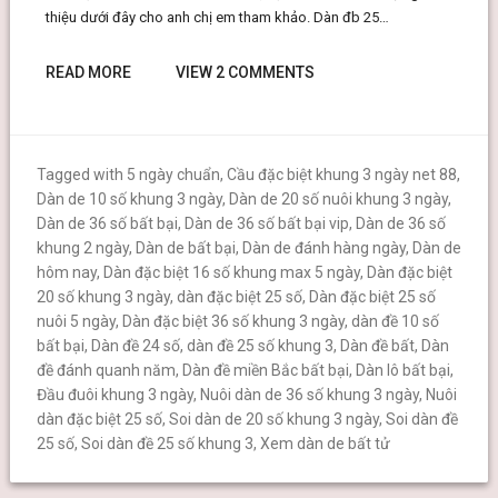
thiệu dưới đây cho anh chị em tham khảo. Dàn đb 25…
READ MORE
VIEW 2 COMMENTS
Tagged with
5 ngày chuẩn
,
Cầu đặc biệt khung 3 ngày net 88
,
Dàn de 10 số khung 3 ngày
,
Dàn de 20 số nuôi khung 3 ngày
,
Dàn de 36 số bất bại
,
Dàn de 36 số bất bại vip
,
Dàn de 36 số
khung 2 ngày
,
Dàn de bất bại
,
Dàn de đánh hàng ngày
,
Dàn de
hôm nay
,
Dàn đặc biệt 16 số khung max 5 ngày
,
Dàn đặc biệt
20 số khung 3 ngày
,
dàn đặc biệt 25 số
,
Dàn đặc biệt 25 số
nuôi 5 ngày
,
Dàn đặc biệt 36 số khung 3 ngày
,
dàn đề 10 số
bất bại
,
Dàn đề 24 số
,
dàn đề 25 số khung 3
,
Dàn đề bất
,
Dàn
đề đánh quanh năm
,
Dàn đề miền Bắc bất bại
,
Dàn lô bất bại
,
Đầu đuôi khung 3 ngày
,
Nuôi dàn de 36 số khung 3 ngày
,
Nuôi
dàn đặc biệt 25 số
,
Soi dàn de 20 số khung 3 ngày
,
Soi dàn đề
25 số
,
Soi dàn đề 25 số khung 3
,
Xem dàn de bất tử