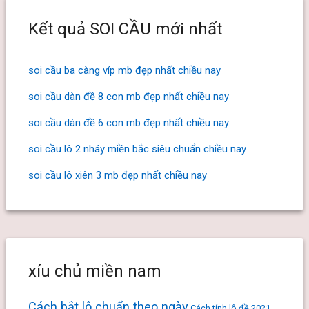
Kết quả SOI CẦU mới nhất
soi cầu ba càng víp mb đẹp nhất chiều nay
soi cầu dàn đề 8 con mb đẹp nhất chiều nay
soi cầu dàn đề 6 con mb đẹp nhất chiều nay
soi cầu lô 2 nháy miền bắc siêu chuẩn chiều nay
soi cầu lô xiên 3 mb đẹp nhất chiều nay
xíu chủ miền nam
Cách bắt lô chuẩn theo ngày
Cách tính lô đề 2021