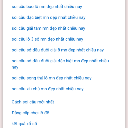
soi cầu bao lô mn đẹp nhất chiều nay
soi cầu đặc biệt mn đẹp nhất chiều nay
soi cầu giải tám mn đẹp nhất chiều nay
soi cầu lô 3 số mn đẹp nhất chiều nay
soi cầu sớ đầu đuôi giải 8 mn đẹp nhất chiều nay
soi cầu sớ đầu đuôi giải đặc biệt mn đẹp nhất chiều
nay
soi cầu song thủ lô mn đẹp nhất chiều nay
soi cầu xíu chủ mn đẹp nhất chiều nay
Cách soi cầu mới nhất
Đẳng cấp chơi lô đề
kết quả xổ số