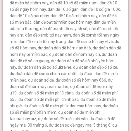
đề miền bắc hôm nay
,
dàn đề 10 số đề miền nam
,
dàn đề 10
số đề ngày hôm nay
,
dàn đề 10 số gan
,
dàn đề 10 số gia 100k
,
dàn đề 10 số hai nháy
,
dàn đề 10 số mb hôm nay
,
dàn đề 64
số miền bắc
,
dàn đề bất tử miền bắc hôm nay
,
dàn đề miền
bắc yêu thương
,
dàn đề xsmb tối nay 56 số
,
dàn đề xsmb tối
nay em
,
dàn đề xsmb tối nay nam
,
dàn đề xsmb tối nay ngày
mai
,
dàn đề xsmb tối nay trung
,
dàn đề xsmb tối nay vtv6
,
dò
số đề hôm nay
,
dự đoán dàn đề hôm nay ô tô
,
dự đoán dàn đề
hôm nay ơi miền bắc
,
dự đoán dàn đề hôm nay on
,
dự đoán
dàn đề xổ số an giang
,
dự đoán dàn đề xổ số phú yên hôm
nay
,
dự đoán dàn đề xổ số ukraine
,
dự đoán dàn đề xổ số xe
,
dự đoán dàn đề xsmb chính xác nhất
,
dự đoán dàn đề xsmb
miền bắc
,
dự đoán số đề
,
dự đoán số đề hôm nay 666
,
dự
đoán số đề hôm nay real madrid
,
dự đoán số đề hôm nay
u19
,
dự đoán số đề miễn phí 3 càng
,
dự đoán số đề miễn phí
555
,
dự đoán số đề miễn phí chính xác
,
dự đoán số đề miễn
phí giờ
,
dự đoán số đề miễn phí indonesia hôm nay
,
dự đoán
số đề miễn phí phần mềm
,
dự đoán số đề miễn phí
tainhachay.biz
,
dự đoán số đề miễn phí vấn
,
dự đoán số đề
ngày mai 30 tháng 6
,
dự đoán số đề ngày mai 5 tháng 6
,
dự