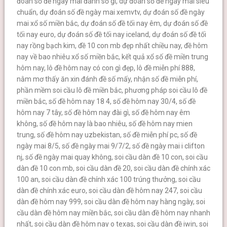
đoán số đề ngày mai đánh số gì
,
dự đoán số đề ngày mai siêu
chuẩn
,
dự đoán số đề ngày mai xemvtv
,
dự đoán số đề ngày
mai xổ số miền bắc
,
dự đoán số đề tối nay êm
,
dự đoán số đề
tối nay euro
,
dự đoán số đề tối nay iceland
,
dự đoán số đề tối
nay rồng bạch kim
,
đề 10 con mb đẹp nhất chiều nay
,
đề hôm
nay về bao nhiêu xổ số miền bắc
,
kết quả xổ số đề miền trung
hôm nay
,
lô đề hôm nay có con gì đẹp
,
lô đề miễn phí 888
,
nằm mơ thấy ăn xin đánh đề số mấy
,
nhận số đề miễn phí
,
phần mềm soi cầu lô đề miền bắc
,
phương pháp soi cầu lô đề
miền bắc
,
số đề hôm nay 18 4
,
số đề hôm nay 30/4
,
số đề
hôm nay 7 tây
,
số đề hôm nay đài gì
,
số đề hôm nay êm
không
,
số đề hôm nay là bao nhiêu
,
số đề hôm nay mien
trung
,
số đề hôm nay uzbekistan
,
số đề miễn phí pc
,
số đề
ngày mai 8/5
,
số đề ngày mai 9/7/2
,
số đề ngày mai i clifton
nj
,
số đề ngày mai quay không
,
soi cầu dàn đề 10 con
,
soi cầu
dàn đề 10 con mb
,
soi cầu dàn đề 20
,
soi cầu dàn đề chính xác
100 an
,
soi cầu dàn đề chính xác 100 trúng thưởng
,
soi cầu
dàn đề chính xác euro
,
soi cầu dàn đề hôm nay 247
,
soi cầu
dàn đề hôm nay 999
,
soi cầu dàn đề hôm nay hàng ngày
,
soi
cầu dàn đề hôm nay miền bắc
,
soi cầu dàn đề hôm nay nhanh
nhất
,
soi cầu dàn đề hôm nay o texas
,
soi cầu dàn đề iwin
,
soi