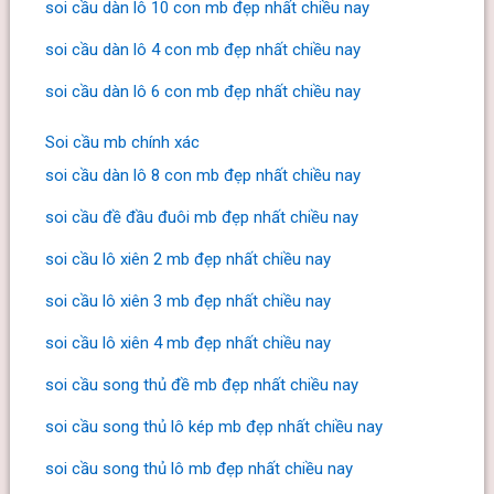
soi cầu dàn lô 10 con mb đẹp nhất chiều nay
soi cầu dàn lô 4 con mb đẹp nhất chiều nay
soi cầu dàn lô 6 con mb đẹp nhất chiều nay
Soi cầu mb chính xác
soi cầu dàn lô 8 con mb đẹp nhất chiều nay
soi cầu đề đầu đuôi mb đẹp nhất chiều nay
soi cầu lô xiên 2 mb đẹp nhất chiều nay
soi cầu lô xiên 3 mb đẹp nhất chiều nay
soi cầu lô xiên 4 mb đẹp nhất chiều nay
soi cầu song thủ đề mb đẹp nhất chiều nay
soi cầu song thủ lô kép mb đẹp nhất chiều nay
soi cầu song thủ lô mb đẹp nhất chiều nay