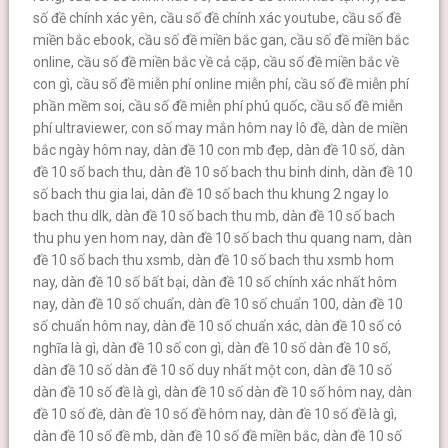
số đề chính xác yên
,
cầu số đề chính xác youtube
,
cầu số đề
miền bắc ebook
,
cầu số đề miền bắc gan
,
cầu số đề miền bắc
online
,
cầu số đề miền bắc về cả cặp
,
cầu số đề miền bắc về
con gì
,
cầu số đề miễn phí online miễn phí
,
cầu số đề miễn phí
phần mềm soi
,
cầu số đề miễn phí phú quốc
,
cầu số đề miễn
phí ultraviewer
,
con số may mắn hôm nay lô đề
,
dàn de miền
bắc ngày hôm nay
,
dàn đề 10 con mb đẹp
,
dàn đề 10 số
,
dàn
đề 10 số bach thu
,
dàn đề 10 số bach thu binh dinh
,
dàn đề 10
số bach thu gia lai
,
dàn đề 10 số bach thu khung 2 ngay lo
bach thu dlk
,
dàn đề 10 số bach thu mb
,
dàn đề 10 số bach
thu phu yen hom nay
,
dàn đề 10 số bach thu quang nam
,
dàn
đề 10 số bach thu xsmb
,
dàn đề 10 số bach thu xsmb hom
nay
,
dàn đề 10 số bất bại
,
dàn đề 10 số chính xác nhất hôm
nay
,
dàn đề 10 số chuẩn
,
dàn đề 10 số chuẩn 100
,
dàn đề 10
số chuẩn hôm nay
,
dàn đề 10 số chuẩn xác
,
dàn đề 10 số có
nghĩa là gì
,
dàn đề 10 số con gì
,
dàn đề 10 số dàn đề 10 số
,
dàn đề 10 số dàn đề 10 số duy nhất một con
,
dàn đề 10 số
dàn đề 10 số đề là gì
,
dàn đề 10 số dàn đề 10 số hôm nay
,
dàn
đề 10 số đề
,
dàn đề 10 số đề hôm nay
,
dàn đề 10 số đề là gì
,
dàn đề 10 số đề mb
,
dàn đề 10 số đề miền bắc
,
dàn đề 10 số