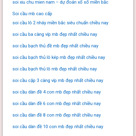
soi xiu chu mien nam – dự đoán xổ số miền bắc
Soi cầu mb cao cấp
soi cầu lô 2 nháy miền bắc siêu chuẩn chiều nay
soi cầu ba càng víp mb đẹp nhất chiều nay
soi cầu bạch thủ đề mb đẹp nhất chiều nay
soi cầu bạch thủ lô kép mb đẹp nhất chiều nay
soi cầu bạch thủ lô mb đẹp nhất chiều nay
soi cầu cặp 3 càng víp mb đẹp nhất chiều nay
soi cầu dàn đề 4 con mb đẹp nhất chiều nay
soi cầu dàn đề 6 con mb đẹp nhất chiều nay
soi cầu dàn đề 8 con mb đẹp nhất chiều nay
soi cầu dàn đề 10 con mb đẹp nhất chiều nay