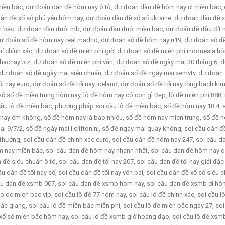
miền bắc
,
dự đoán dàn đề hôm nay ô tô
,
dự đoán dàn đề hôm nay ơi miền bắc
,
àn đề xổ số phú yên hôm nay
,
dự đoán dàn đề xổ số ukraine
,
dự đoán dàn đề x
n bắc
,
dự đoán đầu đuôi mb
,
dự đoán đầu đuôi miền bắc
,
dự đoán đề đầu đít
ự đoán số đề hôm nay real madrid
,
dự đoán số đề hôm nay u19
,
dự đoán số đ
í chính xác
,
dự đoán số đề miễn phí giờ
,
dự đoán số đề miễn phí indonesia h
nhachay.biz
,
dự đoán số đề miễn phí vấn
,
dự đoán số đề ngày mai 30 tháng 6
,
d
dự đoán số đề ngày mai siêu chuẩn
,
dự đoán số đề ngày mai xemvtv
,
dự đoán 
ối nay euro
,
dự đoán số đề tối nay iceland
,
dự đoán số đề tối nay rồng bạch ki
xổ số đề miền trung hôm nay
,
lô đề hôm nay có con gì đẹp
,
lô đề miễn phí 888
,
ầu lô đề miền bắc
,
phương pháp soi cầu lô đề miền bắc
,
số đề hôm nay 18 4
,
 nay êm không
,
số đề hôm nay là bao nhiêu
,
số đề hôm nay mien trung
,
số đề 
ai 9/7/2
,
số đề ngày mai i clifton nj
,
số đề ngày mai quay không
,
soi cầu dàn đ
 thưởng
,
soi cầu dàn đề chính xác euro
,
soi cầu dàn đề hôm nay 247
,
soi cầu d
m nay miền bắc
,
soi cầu dàn đề hôm nay nhanh nhất
,
soi cầu dàn đề hôm nay o
 đề siêu chuẩn ô tô
,
soi cầu dàn đề tối nay 207
,
soi cầu dàn đề tối nay giải đặc
ầu dàn đề tối nay số
,
soi cầu dàn đề tối nay yên bái
,
soi cầu dàn đề xổ số siêu 
ầu dàn đề xsmb 007
,
soi cầu dàn đề xsmb hom nay
,
soi cầu dàn đề xsmb ơi hô
lo de mien bac vip
,
soi cầu lô đề 77 hôm nay
,
soi cầu lô đề chính xác
,
soi cầu l
bắc giang
,
soi cầu lô đề miền bắc miễn phí
,
soi cầu lô đề miền bắc ngày 27
,
soi
 xổ số miền bắc hôm nay
,
soi cầu lô đề xsmb giờ hoàng đạo
,
soi cầu lô đề xsm