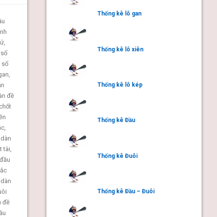
Thống kê lô gan
ầu
ính
hử
,
Thống kê lô xiên
 số
 số
gan
,
ần
Thống kê lô kép
àn đề
chốt
ền
Thống kê Đầu
ắc
,
,
dàn
 tài
,
Thống kê Đuôi
 đầu
bắc
,
dàn
uôi
Thống kê Đầu – Đuôi
u đề
ầu