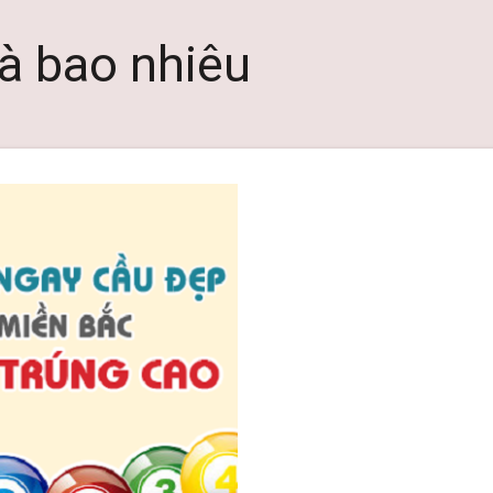
à bao nhiêu