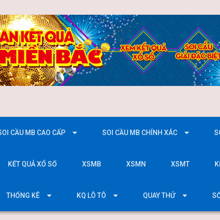
SOI CẦU MB CAO CẤP
SOI CẦU MB CHÍNH XÁC
S
KẾT QUẢ XỔ SỐ
XSMB
XSMN
XSMT
K
THỐNG KÊ
KQ LÔ TÔ
QUAY THỬ
S