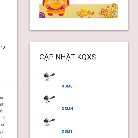
 40,
CẬP NHẬT KQXS
XSMB
ầu
ính
XSMN
hử
,
 số
 số
gan
,
XSMT