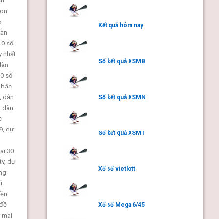
ần
con
o
Kết quả hôm nay
dàn
10 số
y nhất
Sổ kết quả XSMB
dàn
10 số
 bắc
,
dàn
Sổ kết quả XSMN
n dàn
c
9
,
dự
Sổ kết quả XSMT
ai 30
tv
,
dự
Xổ số vietlott
ồng
ì
iền
 đề
Xổ số Mega 6/45
y mai