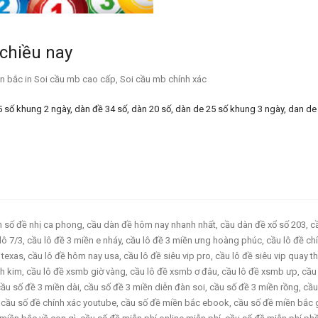
 chiều nay
ền bắc
in
Soi cầu mb cao cấp
,
Soi cầu mb chính xác
5 số khung 2 ngày, dàn đề 34 số, dàn 20 số, dàn de 25 số khung 3 ngày, dan de
n số đề nhị ca phong
,
cầu dàn đề hôm nay nhanh nhất
,
cầu dàn đề xổ số 203
,
c
lô 7/3
,
cầu lô đề 3 miền e nháy
,
cầu lô đề 3 miền ưng hoàng phúc
,
cầu lô đề ch
 texas
,
cầu lô đề hôm nay usa
,
cầu lô đề siêu vip pro
,
cầu lô đề siêu vip quay t
h kim
,
cầu lô đề xsmb giờ vàng
,
cầu lô đề xsmb ơ đâu
,
cầu lô đề xsmb ưp
,
cầu
ầu số đề 3 miền dài
,
cầu số đề 3 miền diễn đàn soi
,
cầu số đề 3 miền rồng
,
cầu
,
cầu số đề chính xác youtube
,
cầu số đề miền bắc ebook
,
cầu số đề miền bắc 