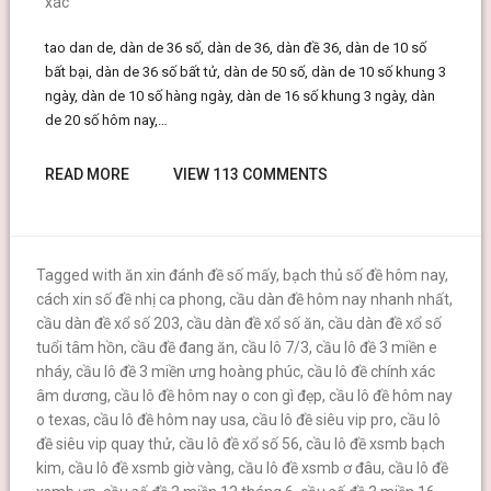
xác
tao dan de, dàn de 36 số, dàn de 36, dàn đề 36, dàn de 10 số
bất bại, dàn de 36 số bất tử, dàn de 50 số, dàn de 10 số khung 3
ngày, dàn de 10 số hàng ngày, dàn de 16 số khung 3 ngày, dàn
de 20 số hôm nay,…
READ MORE
VIEW 113 COMMENTS
Tagged with
ăn xin đánh đề số mấy
,
bạch thủ số đề hôm nay
,
cách xin số đề nhị ca phong
,
cầu dàn đề hôm nay nhanh nhất
,
cầu dàn đề xổ số 203
,
cầu dàn đề xổ số ăn
,
cầu dàn đề xổ số
tuổi tâm hồn
,
cầu đề đang ăn
,
cầu lô 7/3
,
cầu lô đề 3 miền e
nháy
,
cầu lô đề 3 miền ưng hoàng phúc
,
cầu lô đề chính xác
âm dương
,
cầu lô đề hôm nay o con gì đẹp
,
cầu lô đề hôm nay
o texas
,
cầu lô đề hôm nay usa
,
cầu lô đề siêu vip pro
,
cầu lô
đề siêu vip quay thử
,
cầu lô đề xổ số 56
,
cầu lô đề xsmb bạch
kim
,
cầu lô đề xsmb giờ vàng
,
cầu lô đề xsmb ơ đâu
,
cầu lô đề