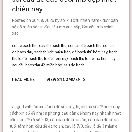
chiều nay
Posted on
06/08/2026
by
soi xiu chu mien nam - dự đoán
xổ số miền bắc
in
Soi cầu mb cao cấp
,
Soi cầu mb chính
xác
so de bach thu, cầu đề bạch thủ, soi cầu đề bạch thủ, soi cau
de bach thu, bạch thủ đề miền bắc, đề bạch thủ hôm nay, bạch
thủ lô đề, bạch thủ lô đề hôm nay, bach thu lo de mb hom nay,
soi cầu bạch thủ đề miền bắc, cau de bach…
READ MORE
VIEW 84 COMMENTS
Tagged with
ăn xin đánh đề số mấy
,
bạch thủ số đề hôm nay
,
cách xin số đề nhị ca phong
,
cầu dàn đề hôm nay nhanh nhất
,
cầu dàn đề xổ số 203
,
cầu dàn đề xổ số ăn
,
cầu dàn đề xổ số
tuổi tâm hồn
,
cầu đề đang ăn
,
cầu lô 7/3
,
cầu lô đề 3 miền e