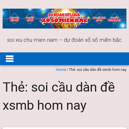
soi xiu chu mien nam – dự đoán xổ số miền bắc
Home
/
Thẻ:
soi cầu dàn đề xsmb hom nay
Thẻ:
soi cầu dàn đề
xsmb hom nay