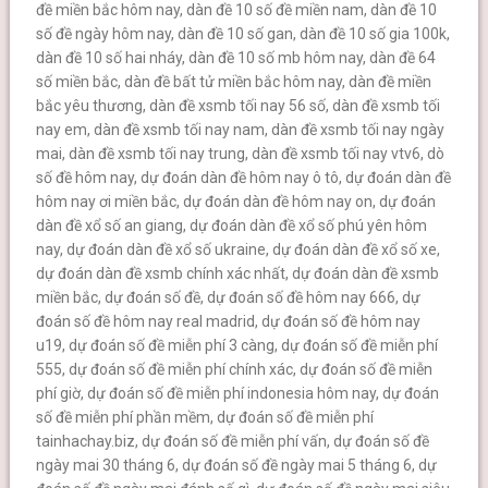
đề miền bắc hôm nay
,
dàn đề 10 số đề miền nam
,
dàn đề 10
số đề ngày hôm nay
,
dàn đề 10 số gan
,
dàn đề 10 số gia 100k
,
dàn đề 10 số hai nháy
,
dàn đề 10 số mb hôm nay
,
dàn đề 64
số miền bắc
,
dàn đề bất tử miền bắc hôm nay
,
dàn đề miền
bắc yêu thương
,
dàn đề xsmb tối nay 56 số
,
dàn đề xsmb tối
nay em
,
dàn đề xsmb tối nay nam
,
dàn đề xsmb tối nay ngày
mai
,
dàn đề xsmb tối nay trung
,
dàn đề xsmb tối nay vtv6
,
dò
số đề hôm nay
,
dự đoán dàn đề hôm nay ô tô
,
dự đoán dàn đề
hôm nay ơi miền bắc
,
dự đoán dàn đề hôm nay on
,
dự đoán
dàn đề xổ số an giang
,
dự đoán dàn đề xổ số phú yên hôm
nay
,
dự đoán dàn đề xổ số ukraine
,
dự đoán dàn đề xổ số xe
,
dự đoán dàn đề xsmb chính xác nhất
,
dự đoán dàn đề xsmb
miền bắc
,
dự đoán số đề
,
dự đoán số đề hôm nay 666
,
dự
đoán số đề hôm nay real madrid
,
dự đoán số đề hôm nay
u19
,
dự đoán số đề miễn phí 3 càng
,
dự đoán số đề miễn phí
555
,
dự đoán số đề miễn phí chính xác
,
dự đoán số đề miễn
phí giờ
,
dự đoán số đề miễn phí indonesia hôm nay
,
dự đoán
số đề miễn phí phần mềm
,
dự đoán số đề miễn phí
tainhachay.biz
,
dự đoán số đề miễn phí vấn
,
dự đoán số đề
ngày mai 30 tháng 6
,
dự đoán số đề ngày mai 5 tháng 6
,
dự