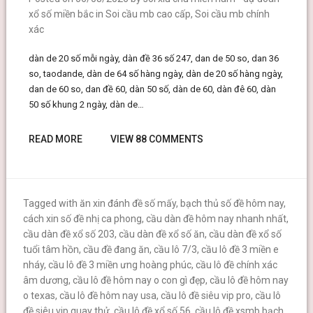
xổ số miền bắc
in
Soi cầu mb cao cấp
,
Soi cầu mb chính
xác
dàn de 20 số mỗi ngày, dàn đề 36 số 247, dan de 50 so, dan 36
so, taodande, dàn de 64 số hàng ngày, dàn de 20 số hàng ngày,
dan de 60 so, dan đề 60, dàn 50 số, dàn de 60, dàn đê 60, dàn
50 số khung 2 ngày, dàn de…
READ MORE
VIEW 88 COMMENTS
Tagged with
ăn xin đánh đề số mấy
,
bạch thủ số đề hôm nay
,
cách xin số đề nhị ca phong
,
cầu dàn đề hôm nay nhanh nhất
,
cầu dàn đề xổ số 203
,
cầu dàn đề xổ số ăn
,
cầu dàn đề xổ số
tuổi tâm hồn
,
cầu đề đang ăn
,
cầu lô 7/3
,
cầu lô đề 3 miền e
nháy
,
cầu lô đề 3 miền ưng hoàng phúc
,
cầu lô đề chính xác
âm dương
,
cầu lô đề hôm nay o con gì đẹp
,
cầu lô đề hôm nay
o texas
,
cầu lô đề hôm nay usa
,
cầu lô đề siêu vip pro
,
cầu lô
đề siêu vip quay thử
,
cầu lô đề xổ số 56
,
cầu lô đề xsmb bạch