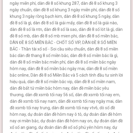
ngày miễn phí
,
dàn đề 8 số khung 287
,
dàn đề 8 số khung 3
ngày chuẩn
,
dàn đề 8 số khung 3 ngày miễn phí
,
dàn đề 8 số
khung 3 ngày rồng bạch kim
,
dàn đề 8 số khung 5 ngày
,
dàn
đề 8 số là gì
,
dàn đề 8 số là giải mấy
,
dàn đề 8 số là giải nào
,
dàn đề 8 số là ntn
,
dàn đề 8 số là sao
,
dàn đề 8 số lót là gì
,
dàn
đề 8 số mb
,
dàn đề 8 số mb mien phi
,
dàn đề 8 số miền bắc
,
DÀN ĐỀ 8 SỐ MIỀN BẮC - CHỐT SỐ VIP
,
DÀN ĐỀ 8 SỐ MIỀN
BẮC - Thần tài xổ số - Soi cầu siêu chuẩn
,
dàn đề 8 số miền
bắc dàn đề thang 8 số miền bắc
,
dàn đề 8 số miền bắc là gì
,
dàn đề 8 số miền bắc miễn phí
,
dàn đề 8 số miền bắc ngày
hôm nay
,
dàn đề 8 số miền bắc ngày mai
,
dàn đề 8 số miền
bắc online
,
Dàn đề 8 số Miền Bắc và 5 cách tính đầu tư sinh lời
hiệu quả
,
dàn đề 8 số miền bắc vip
,
dàn đề 8 số miền nam
,
dàn đề bất tử miền bắc hôm nay
,
dàn đề miền bắc yêu
thương
,
dàn đề xsmb tối nay 56 số
,
dàn đề xsmb tối nay em
,
dàn đề xsmb tối nay nam
,
dàn đề xsmb tối nay ngày mai
,
dàn
đề xsmb tối nay trung
,
dàn đề xsmb tối nay vtv6
,
dò số đề
hôm nay
,
dự đoán dàn đề hôm nay ô tô
,
dự đoán dàn đề hôm
nay ơi miền bắc
,
dự đoán dàn đề hôm nay on
,
dự đoán dàn đề
xổ số an giang
,
dự đoán dàn đề xổ số phú yên hôm nay
,
dự