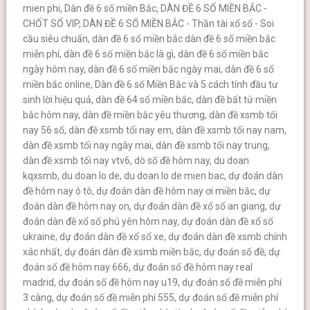
mien phi
,
Dàn đề 6 số miền Bắc
,
DÀN ĐỀ 6 SỐ MIỀN BẮC -
CHỐT SỐ VIP
,
DÀN ĐỀ 6 SỐ MIỀN BẮC - Thần tài xổ số - Soi
cầu siêu chuẩn
,
dàn đề 6 số miền bắc dàn đề 6 số miền bắc
miễn phí
,
dàn đề 6 số miền bắc là gì
,
dàn đề 6 số miền bắc
ngày hôm nay
,
dàn đề 6 số miền bắc ngày mai
,
dàn đề 6 số
miền bắc online
,
Dàn đề 6 số Miền Bắc và 5 cách tính đầu tư
sinh lời hiệu quả
,
dàn đề 64 số miền bắc
,
dàn đề bất tử miền
bắc hôm nay
,
dàn đề miền bắc yêu thương
,
dàn đề xsmb tối
nay 56 số
,
dàn đề xsmb tối nay em
,
dàn đề xsmb tối nay nam
,
dàn đề xsmb tối nay ngày mai
,
dàn đề xsmb tối nay trung
,
dàn đề xsmb tối nay vtv6
,
dò số đề hôm nay
,
du doan
kqxsmb
,
du doan lo de
,
du doan lo de mien bac
,
dự đoán dàn
đề hôm nay ô tô
,
dự đoán dàn đề hôm nay ơi miền bắc
,
dự
đoán dàn đề hôm nay on
,
dự đoán dàn đề xổ số an giang
,
dự
đoán dàn đề xổ số phú yên hôm nay
,
dự đoán dàn đề xổ số
ukraine
,
dự đoán dàn đề xổ số xe
,
dự đoán dàn đề xsmb chính
xác nhất
,
dự đoán dàn đề xsmb miền bắc
,
dự đoán số đề
,
dự
đoán số đề hôm nay 666
,
dự đoán số đề hôm nay real
madrid
,
dự đoán số đề hôm nay u19
,
dự đoán số đề miễn phí
3 càng
,
dự đoán số đề miễn phí 555
,
dự đoán số đề miễn phí