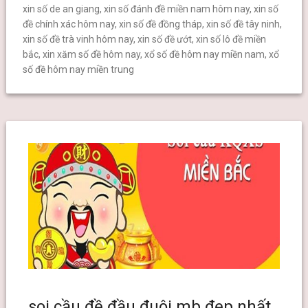
xin số de an giang
,
xin số đánh đề miền nam hôm nay
,
xin số
đề chính xác hôm nay
,
xin số đề đồng tháp
,
xin số đề tây ninh
,
xin số đề trà vinh hôm nay
,
xin số đề ướt
,
xin số lô đề miền
bắc
,
xin xăm số đề hôm nay
,
xổ số đề hôm nay miền nam
,
xổ
số đề hôm nay miền trung
soi cầu đề đầu đuôi mb đẹp nhất