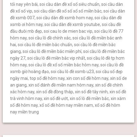
tối nay yên bái
,
soi cầu dàn đề xổ số siêu chuẩn
,
soi cầu dàn
đề xổ số vip
,
soi cầu dàn đề xổ số xổ số miền bắc
,
soi cầu dàn
đề xsmb 007
,
soi cầu dàn đề xsmb hom nay
,
soi cầu dàn đề
xsmb ơi hôm nay
,
soi cầu dàn đề xsmb youtube
,
soi cầu đề
đầu đuôi mb đẹp
,
soi cau lo de mien bac vip
,
soi cầu lô đề 77
hôm nay
,
soi cầu lô đề chính xác
,
soi cầu lô đề miền bắc anh
hai
,
soi cầu lô đề miền bắc chuẩn
,
soi cầu lô đề miền bắc
giang
,
soi cầu lô đề miền bắc miễn phí
,
soi cầu lô đề miền bắc
ngày 27
,
soi cầu lô đề miền bắc vip nhất
,
soi cầu lô đề tp hcm
hôm nay
,
soi cầu lô đề xổ số miền bắc hôm nay
,
soi cầu lô đề
xsmb giờ hoàng đạo
,
soi cầu lô đề xsmb u23
,
soi cầu số đẹp
ngày mai
,
top số đề hôm nay
,
xin con số đề hôm nay
,
xin số de
an giang
,
xin số đánh đề miền nam hôm nay
,
xin số đề chính
xác hôm nay
,
xin số đề đồng tháp
,
xin số đề tây ninh
,
xin số đề
trà vinh hôm nay
,
xin số đề ướt
,
xin số lô đề miền bắc
,
xin xăm
số đề hôm nay
,
xổ số đề hôm nay miền nam
,
xổ số đề hôm
nay miền trung