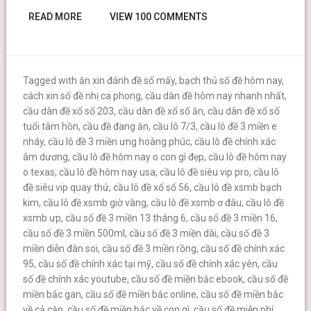
READ MORE
VIEW 100 COMMENTS
Tagged with
ăn xin đánh đề số mấy
,
bạch thủ số đề hôm nay
,
cách xin số đề nhị ca phong
,
cầu dàn đề hôm nay nhanh nhất
,
cầu dàn đề xổ số 203
,
cầu dàn đề xổ số ăn
,
cầu dàn đề xổ số
tuổi tâm hồn
,
cầu đề đang ăn
,
cầu lô 7/3
,
cầu lô đề 3 miền e
nháy
,
cầu lô đề 3 miền ưng hoàng phúc
,
cầu lô đề chính xác
âm dương
,
cầu lô đề hôm nay o con gì đẹp
,
cầu lô đề hôm nay
o texas
,
cầu lô đề hôm nay usa
,
cầu lô đề siêu vip pro
,
cầu lô
đề siêu vip quay thử
,
cầu lô đề xổ số 56
,
cầu lô đề xsmb bạch
kim
,
cầu lô đề xsmb giờ vàng
,
cầu lô đề xsmb ơ đâu
,
cầu lô đề
xsmb ưp
,
cầu số đề 3 miền 13 tháng 6
,
cầu số đề 3 miền 16
,
cầu số đề 3 miền 500ml
,
cầu số đề 3 miền dài
,
cầu số đề 3
miền diễn đàn soi
,
cầu số đề 3 miền rồng
,
cầu số đề chính xác
95
,
cầu số đề chính xác tại mỹ
,
cầu số đề chính xác yên
,
cầu
số đề chính xác youtube
,
cầu số đề miền bắc ebook
,
cầu số đề
miền bắc gan
,
cầu số đề miền bắc online
,
cầu số đề miền bắc
về cả cặp
,
cầu số đề miền bắc về con gì
,
cầu số đề miễn phí