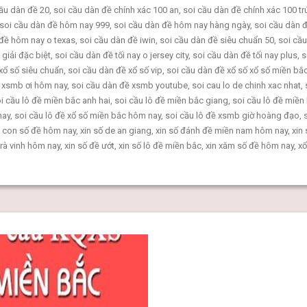
ầu dàn đề 20
,
soi cầu dàn đề chính xác 100 an
,
soi cầu dàn đề chính xác 100 t
soi cầu dàn đề hôm nay 999
,
soi cầu dàn đề hôm nay hàng ngày
,
soi cầu dàn 
 đề hôm nay o texas
,
soi cầu dàn đề iwin
,
soi cầu dàn đề siêu chuẩn 50
,
soi cầ
 giải đặc biệt
,
soi cầu dàn đề tối nay o jersey city
,
soi cầu dàn đề tối nay plus
,
s
xổ số siêu chuẩn
,
soi cầu dàn đề xổ số vip
,
soi cầu dàn đề xổ số xổ số miền bắ
 xsmb ơi hôm nay
,
soi cầu dàn đề xsmb youtube
,
soi cau lo de chinh xac nhat
,
i cầu lô đề miền bắc anh hai
,
soi cầu lô đề miền bắc giang
,
soi cầu lô đề miền
nay
,
soi cầu lô đề xổ số miền bắc hôm nay
,
soi cầu lô đề xsmb giờ hoàng đạo
,
n con số đề hôm nay
,
xin số de an giang
,
xin số đánh đề miền nam hôm nay
,
xin
trà vinh hôm nay
,
xin số đề ướt
,
xin số lô đề miền bắc
,
xin xăm số đề hôm nay
,
xổ