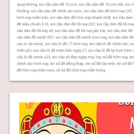
quay không
,
soi cầu dàn đề 10 con
,
soi cầu dàn đề 10 con mb
,
soi c
thưởng
,
soi cầu dàn đề chính xác euro
,
soi cầu dàn đề hôm nay 247
,
hôm nay miền bắc
,
soi cầu dàn đề hôm nay nhanh nhất
,
soi cầu dàn
đề siêu chuẩn ô tô
,
soi cầu dàn đề tối nay 207
,
soi cầu dàn đề tối nay
cầu dàn đề tối nay số
,
soi cầu dàn đề tối nay yên bái
,
soi cầu dàn đề 
cầu dàn đề xsmb 007
,
soi cầu dàn đề xsmb hom nay
,
soi cầu dàn đề
cau lo de xsmb
,
soi cầu lô đề 77 hôm nay
,
soi cầu lô đề chính xác
,
so
miễn phí
,
soi cầu lô đề miền bắc ngày 27
,
soi cầu lô đề tp hcm hôm 
cầu lô đề xsmb u23
,
soi cầu số đẹp ngày mai
,
top số đề hôm nay
,
xi
chính xác hôm nay
,
xin số đề đồng tháp
,
xin số đề tây ninh
,
xin số đề 
đề hôm nay miền nam
,
xổ số đề hôm nay miền trung