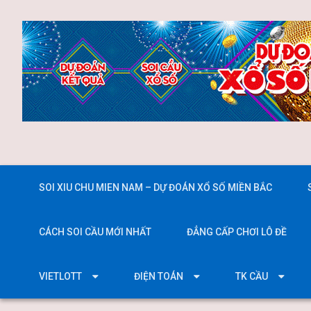
SOI XIU CHU MIEN NAM – DỰ ĐOÁN XỔ SỐ MIỀN BẮC
CÁCH SOI CẦU MỚI NHẤT
ĐẲNG CẤP CHƠI LÔ ĐỀ
VIETLOTT
ĐIỆN TOÁN
TK CẦU