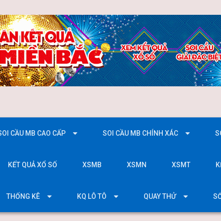
SOI CẦU MB CAO CẤP
SOI CẦU MB CHÍNH XÁC
S
KẾT QUẢ XỔ SỐ
XSMB
XSMN
XSMT
K
THỐNG KÊ
KQ LÔ TÔ
QUAY THỬ
S