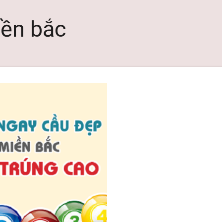
iền bắc