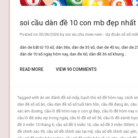
soi cầu dàn đề 10 con mb đẹp nhất
Posted on
03/06/2026
by
soi xiu chu mien nam - dự đoán xổ số mi
dàn de bất tử 10 số, dàn 36s, dàn de 35 số, dan de 40 so, dàn de 2
dàn de 10 số ngày hôm nay, dan đe 60, dàn đề 36 số khung…
READ MORE
VIEW 90 COMMENTS
Tagged with
ăn xin đánh đề số mấy
,
bạch thủ số đề hôm nay
,
cách xi
dàn đề xổ số ăn
,
cầu dàn đề xổ số tuổi tâm hồn
,
cầu đề đang ăn
,
cầu 
xác âm dương
,
cầu lô đề hôm nay o con gì đẹp
,
cầu lô đề hôm nay o
cầu lô đề siêu vip trong ngày
,
cầu lô đề xổ số 56
,
cầu lô đề xsmb bạc
đề 3 miền 13 tháng 6
,
cầu số đề 3 miền 16
,
cầu số đề 3 miền 500ml
,
c
đề chính xác 95
,
cầu số đề chính xác tại mỹ
,
cầu số đề chính xác yên