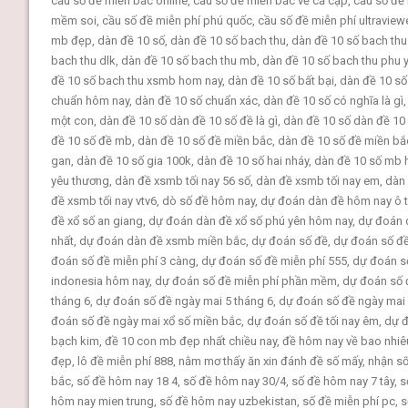
cầu số đề miền bắc online
,
cầu số đề miền bắc về cả cặp
,
cầu số đề 
mềm soi
,
cầu số đề miễn phí phú quốc
,
cầu số đề miễn phí ultraview
mb đẹp
,
dàn đề 10 số
,
dàn đề 10 số bach thu
,
dàn đề 10 số bach thu
bach thu dlk
,
dàn đề 10 số bach thu mb
,
dàn đề 10 số bach thu phu 
đề 10 số bach thu xsmb hom nay
,
dàn đề 10 số bất bại
,
dàn đề 10 số
chuẩn hôm nay
,
dàn đề 10 số chuẩn xác
,
dàn đề 10 số có nghĩa là gì
một con
,
dàn đề 10 số dàn đề 10 số đề là gì
,
dàn đề 10 số dàn đề 10
đề 10 số đề mb
,
dàn đề 10 số đề miền bắc
,
dàn đề 10 số đề miền b
gan
,
dàn đề 10 số gia 100k
,
dàn đề 10 số hai nháy
,
dàn đề 10 số mb 
yêu thương
,
dàn đề xsmb tối nay 56 số
,
dàn đề xsmb tối nay em
,
dàn 
đề xsmb tối nay vtv6
,
dò số đề hôm nay
,
dự đoán dàn đề hôm nay ô 
đề xổ số an giang
,
dự đoán dàn đề xổ số phú yên hôm nay
,
dự đoán d
nhất
,
dự đoán dàn đề xsmb miền bắc
,
dự đoán số đề
,
dự đoán số đ
đoán số đề miễn phí 3 càng
,
dự đoán số đề miễn phí 555
,
dự đoán số
indonesia hôm nay
,
dự đoán số đề miễn phí phần mềm
,
dự đoán số đ
tháng 6
,
dự đoán số đề ngày mai 5 tháng 6
,
dự đoán số đề ngày mai 
đoán số đề ngày mai xổ số miền bắc
,
dự đoán số đề tối nay êm
,
dự đ
bạch kim
,
đề 10 con mb đẹp nhất chiều nay
,
đề hôm nay về bao nhiê
đẹp
,
lô đề miễn phí 888
,
nằm mơ thấy ăn xin đánh đề số mấy
,
nhận số
bắc
,
số đề hôm nay 18 4
,
số đề hôm nay 30/4
,
số đề hôm nay 7 tây
,
s
hôm nay mien trung
,
số đề hôm nay uzbekistan
,
số đề miễn phí pc
,
s