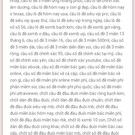
nháy
,
cầu lô đề 3 miền ưng hoàng phúc
,
cầu lô đề chính xác
âm dương
,
cầu lô đề hôm nay o con gì đẹp
,
cầu lô đề hôm nay
o texas
,
cầu lô đề hôm nay usa
,
cầu lô đề siêu vip pro
,
cầu lô
đề siêu vip quay thử
,
cầu lô đề siêu vip trong ngày
,
cầu lô đề
xổ số 56
,
cầu lô đề xsmb bạch kim
,
cầu lô đề xsmb giờ vàng
,
cầu lô đề xsmb ơ đâu
,
cầu lô đề xsmb ưp
,
cầu số đề 3 miền 13
tháng 6
,
cầu số đề 3 miền 16
,
cầu số đề 3 miền 500ml
,
cầu số
đề 3 miền dài
,
cầu số đề 3 miền diễn đàn soi
,
cầu số đề 3 miền
rồng
,
cầu số đề chính xác 95
,
cầu số đề chính xác tại mỹ
,
cầu
số đề chính xác yên
,
cầu số đề chính xác youtube
,
cầu số đề
miền bắc ebook
,
cầu số đề miền bắc gan
,
cầu số đề miền bắc
online
,
cầu số đề miền bắc về cả cặp
,
cầu số đề miền bắc về
con gì
,
cầu số đề miễn phí online miễn phí
,
cầu số đề miễn phí
phần mềm soi
,
cầu số đề miễn phí phú quốc
,
cầu số đề miễn
phí ultraviewer
,
chốt cầu đề đầu đuôi miền bắc rồng bạch kim
,
chốt dàn đề đầu đuôi
,
chốt dàn đề đầu đuôi chuẩn
,
chốt dàn
đề đầu đuôi siêu vip mb
,
chốt đề đầu đuôi mb
,
chốt đề đầu
đuôi miền bắc hôm nay
,
chốt đề đầu đuôi miền bắc miễn phí
,
chốt đề đầu đuôi miền bắc rbk
,
chốt lô xsmb 10 con
,
Chốt số
dàn đề đầu đuôi công khai
,
chốt số đề đầu đuôi miền bắc cao
cấp
,
chốt số đề đầu đuôi miền bắc mb
,
chốt số đề đầu đuôi