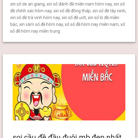
xin số de an giang
,
xin số đánh đề miền nam hôm nay
,
xin số
đề chính xác hôm nay
,
xin số đề đồng tháp
,
xin số đề tây ninh
,
xin số đề trà vinh hôm nay
,
xin số đề ướt
,
xin số lô đề miền
bắc
,
xin xăm số đề hôm nay
,
xổ số đề hôm nay miền nam
,
xổ
số đề hôm nay miền trung
soi cầu đề đầu đuôi mb đẹp nhất