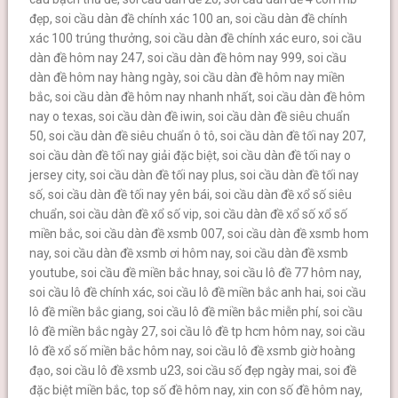
đẹp
,
soi cầu dàn đề chính xác 100 an
,
soi cầu dàn đề chính
xác 100 trúng thưởng
,
soi cầu dàn đề chính xác euro
,
soi cầu
dàn đề hôm nay 247
,
soi cầu dàn đề hôm nay 999
,
soi cầu
dàn đề hôm nay hàng ngày
,
soi cầu dàn đề hôm nay miền
bắc
,
soi cầu dàn đề hôm nay nhanh nhất
,
soi cầu dàn đề hôm
nay o texas
,
soi cầu dàn đề iwin
,
soi cầu dàn đề siêu chuẩn
50
,
soi cầu dàn đề siêu chuẩn ô tô
,
soi cầu dàn đề tối nay 207
,
soi cầu dàn đề tối nay giải đặc biệt
,
soi cầu dàn đề tối nay o
jersey city
,
soi cầu dàn đề tối nay plus
,
soi cầu dàn đề tối nay
số
,
soi cầu dàn đề tối nay yên bái
,
soi cầu dàn đề xổ số siêu
chuẩn
,
soi cầu dàn đề xổ số vip
,
soi cầu dàn đề xổ số xổ số
miền bắc
,
soi cầu dàn đề xsmb 007
,
soi cầu dàn đề xsmb hom
nay
,
soi cầu dàn đề xsmb ơi hôm nay
,
soi cầu dàn đề xsmb
youtube
,
soi cầu đề miền bắc hnay
,
soi cầu lô đề 77 hôm nay
,
soi cầu lô đề chính xác
,
soi cầu lô đề miền bắc anh hai
,
soi cầu
lô đề miền bắc giang
,
soi cầu lô đề miền bắc miễn phí
,
soi cầu
lô đề miền bắc ngày 27
,
soi cầu lô đề tp hcm hôm nay
,
soi cầu
lô đề xổ số miền bắc hôm nay
,
soi cầu lô đề xsmb giờ hoàng
đạo
,
soi cầu lô đề xsmb u23
,
soi cầu số đẹp ngày mai
,
soi đề
đặc biệt miền bắc
,
top số đề hôm nay
,
xin con số đề hôm nay
,