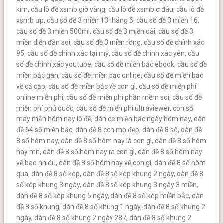
kim
,
cầu lô đề xsmb giờ vàng
,
cầu lô đề xsmb ơ đâu
,
cầu lô đề
xsmb ưp
,
cầu số đề 3 miền 13 tháng 6
,
cầu số đề 3 miền 16
,
cầu số đề 3 miền 500ml
,
cầu số đề 3 miền dài
,
cầu số đề 3
miền diễn đàn soi
,
cầu số đề 3 miền rồng
,
cầu số đề chính xác
95
,
cầu số đề chính xác tại mỹ
,
cầu số đề chính xác yên
,
cầu
số đề chính xác youtube
,
cầu số đề miền bắc ebook
,
cầu số đề
miền bắc gan
,
cầu số đề miền bắc online
,
cầu số đề miền bắc
về cả cặp
,
cầu số đề miền bắc về con gì
,
cầu số đề miễn phí
online miễn phí
,
cầu số đề miễn phí phần mềm soi
,
cầu số đề
miễn phí phú quốc
,
cầu số đề miễn phí ultraviewer
,
con số
may mắn hôm nay lô đề
,
dàn de miền bắc ngày hôm nay
,
dàn
đề 64 số miền bắc
,
dàn đề 8 con mb đẹp
,
dàn đề 8 số
,
dàn đề
8 số hôm nay
,
dàn đề 8 số hôm nay là con gì
,
dàn đề 8 số hôm
nay mn
,
dàn đề 8 số hôm nay ra con gì
,
dàn đề 8 số hôm nay
về bao nhiêu
,
dàn đề 8 số hôm nay về con gì
,
dàn đề 8 số hôm
qua
,
dàn đề 8 số kép
,
dàn đề 8 số kép khung 2 ngày
,
dàn đề 8
số kép khung 3 ngày
,
dàn đề 8 số kép khung 3 ngày 3 miền
,
dàn đề 8 số kép khung 5 ngày
,
dàn đề 8 số kép miền bắc
,
dàn
đề 8 số khung
,
dàn đề 8 số khung 1 ngày
,
dàn đề 8 số khung 2
ngày
,
dàn đề 8 số khung 2 ngày 287
,
dàn đề 8 số khung 2