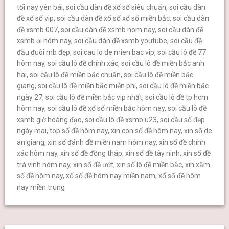
tối nay yên bái
,
soi cầu dàn đề xổ số siêu chuẩn
,
soi cầu dàn
đề xổ số vip
,
soi cầu dàn đề xổ số xổ số miền bắc
,
soi cầu dàn
đề xsmb 007
,
soi cầu dàn đề xsmb hom nay
,
soi cầu dàn đề
xsmb ơi hôm nay
,
soi cầu dàn đề xsmb youtube
,
soi cầu đề
đầu đuôi mb đẹp
,
soi cau lo de mien bac vip
,
soi cầu lô đề 77
hôm nay
,
soi cầu lô đề chính xác
,
soi cầu lô đề miền bắc anh
hai
,
soi cầu lô đề miền bắc chuẩn
,
soi cầu lô đề miền bắc
giang
,
soi cầu lô đề miền bắc miễn phí
,
soi cầu lô đề miền bắc
ngày 27
,
soi cầu lô đề miền bắc vip nhất
,
soi cầu lô đề tp hcm
hôm nay
,
soi cầu lô đề xổ số miền bắc hôm nay
,
soi cầu lô đề
xsmb giờ hoàng đạo
,
soi cầu lô đề xsmb u23
,
soi cầu số đẹp
ngày mai
,
top số đề hôm nay
,
xin con số đề hôm nay
,
xin số de
an giang
,
xin số đánh đề miền nam hôm nay
,
xin số đề chính
xác hôm nay
,
xin số đề đồng tháp
,
xin số đề tây ninh
,
xin số đề
trà vinh hôm nay
,
xin số đề ướt
,
xin số lô đề miền bắc
,
xin xăm
số đề hôm nay
,
xổ số đề hôm nay miền nam
,
xổ số đề hôm
nay miền trung