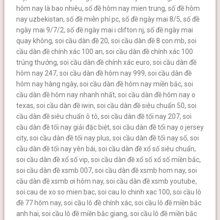
hôm nay là bao nhiêu
,
số đề hôm nay mien trung
,
số đề hôm
nay uzbekistan
,
số đề miễn phí pc
,
số đề ngày mai 8/5
,
số đề
ngày mai 9/7/2
,
số đề ngày mai i clifton nj
,
số đề ngày mai
quay không
,
soi cầu dàn đề 20
,
soi cầu dàn đề 8 con mb
,
soi
cầu dàn đề chính xác 100 an
,
soi cầu dàn đề chính xác 100
trúng thưởng
,
soi cầu dàn đề chính xác euro
,
soi cầu dàn đề
hôm nay 247
,
soi cầu dàn đề hôm nay 999
,
soi cầu dàn đề
hôm nay hàng ngày
,
soi cầu dàn đề hôm nay miền bắc
,
soi
cầu dàn đề hôm nay nhanh nhất
,
soi cầu dàn đề hôm nay o
texas
,
soi cầu dàn đề iwin
,
soi cầu dàn đề siêu chuẩn 50
,
soi
cầu dàn đề siêu chuẩn ô tô
,
soi cầu dàn đề tối nay 207
,
soi
cầu dàn đề tối nay giải đặc biệt
,
soi cầu dàn đề tối nay o jersey
city
,
soi cầu dàn đề tối nay plus
,
soi cầu dàn đề tối nay số
,
soi
cầu dàn đề tối nay yên bái
,
soi cầu dàn đề xổ số siêu chuẩn
,
soi cầu dàn đề xổ số vip
,
soi cầu dàn đề xổ số xổ số miền bắc
,
soi cầu dàn đề xsmb 007
,
soi cầu dàn đề xsmb hom nay
,
soi
cầu dàn đề xsmb ơi hôm nay
,
soi cầu dàn đề xsmb youtube
,
soi cau de xo so mien bac
,
soi cau lo chinh xac 100
,
soi cầu lô
đề 77 hôm nay
,
soi cầu lô đề chính xác
,
soi cầu lô đề miền bắc
anh hai
,
soi cầu lô đề miền bắc giang
,
soi cầu lô đề miền bắc