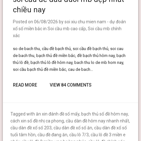
chiều nay
Posted on
06/08/2026
by
soi xiu chu mien nam - dự đoán
xổ số miền bắc
in
Soi cầu mb cao cấp
,
Soi cầu mb chính
xác
so de bach thu, cầu đề bạch thủ, soi cầu đề bạch thủ, soi cau
de bach thu, bạch thủ đề miền bắc, đề bạch thủ hôm nay, bạch
thủ lô đề, bạch thủ lô đề hôm nay, bach thu lo de mb hom nay,
soi cầu bạch thủ đề miền bắc, cau de bach…
READ MORE
VIEW 84 COMMENTS
Tagged with
ăn xin đánh đề số mấy
,
bạch thủ số đề hôm nay
,
cách xin số đề nhị ca phong
,
cầu dàn đề hôm nay nhanh nhất
,
cầu dàn đề xổ số 203
,
cầu dàn đề xổ số ăn
,
cầu dàn đề xổ số
tuổi tâm hồn
,
cầu đề đang ăn
,
cầu lô 7/3
,
cầu lô đề 3 miền e