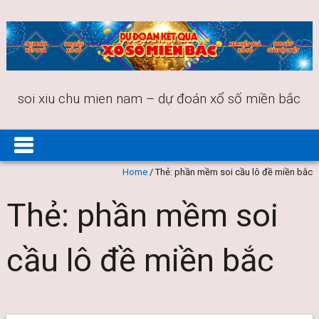
soi xiu chu mien nam – dự đoán xổ số miền bắc
Home
/
Thẻ:
phần mềm soi cầu lô đề miền bắc
Thẻ:
phần mềm soi
cầu lô đề miền bắc