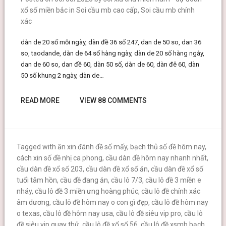
xổ số miền bắc
in
Soi cầu mb cao cấp
,
Soi cầu mb chính
xác
dàn de 20 số mỗi ngày, dàn đề 36 số 247, dan de 50 so, dan 36
so, taodande, dàn de 64 số hàng ngày, dàn de 20 số hàng ngày,
dan de 60 so, dan đề 60, dàn 50 số, dàn de 60, dàn đê 60, dàn
50 số khung 2 ngày, dàn de…
READ MORE
VIEW 88 COMMENTS
Tagged with
ăn xin đánh đề số mấy
,
bạch thủ số đề hôm nay
,
cách xin số đề nhị ca phong
,
cầu dàn đề hôm nay nhanh nhất
,
cầu dàn đề xổ số 203
,
cầu dàn đề xổ số ăn
,
cầu dàn đề xổ số
tuổi tâm hồn
,
cầu đề đang ăn
,
cầu lô 7/3
,
cầu lô đề 3 miền e
nháy
,
cầu lô đề 3 miền ưng hoàng phúc
,
cầu lô đề chính xác
âm dương
,
cầu lô đề hôm nay o con gì đẹp
,
cầu lô đề hôm nay
o texas
,
cầu lô đề hôm nay usa
,
cầu lô đề siêu vip pro
,
cầu lô
đề siêu vip quay thử
,
cầu lô đề xổ số 56
,
cầu lô đề xsmb bạch