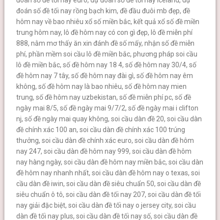
đoán số đề tối nay euro
,
dự đoán số đề tối nay iceland
,
dự
đoán số đề tối nay rồng bạch kim
,
đề đầu đuôi mb đẹp
,
đề
hôm nay về bao nhiêu xổ số miền bắc
,
kết quả xổ số đề miền
trung hôm nay
,
lô đề hôm nay có con gì đẹp
,
lô đề miễn phí
888
,
nằm mơ thấy ăn xin đánh đề số mấy
,
nhận số đề miễn
phí
,
phần mềm soi cầu lô đề miền bắc
,
phương pháp soi cầu
lô đề miền bắc
,
số đề hôm nay 18 4
,
số đề hôm nay 30/4
,
số
đề hôm nay 7 tây
,
số đề hôm nay đài gì
,
số đề hôm nay êm
không
,
số đề hôm nay là bao nhiêu
,
số đề hôm nay mien
trung
,
số đề hôm nay uzbekistan
,
số đề miễn phí pc
,
số đề
ngày mai 8/5
,
số đề ngày mai 9/7/2
,
số đề ngày mai i clifton
nj
,
số đề ngày mai quay không
,
soi cầu dàn đề 20
,
soi cầu dàn
đề chính xác 100 an
,
soi cầu dàn đề chính xác 100 trúng
thưởng
,
soi cầu dàn đề chính xác euro
,
soi cầu dàn đề hôm
nay 247
,
soi cầu dàn đề hôm nay 999
,
soi cầu dàn đề hôm
nay hàng ngày
,
soi cầu dàn đề hôm nay miền bắc
,
soi cầu dàn
đề hôm nay nhanh nhất
,
soi cầu dàn đề hôm nay o texas
,
soi
cầu dàn đề iwin
,
soi cầu dàn đề siêu chuẩn 50
,
soi cầu dàn đề
siêu chuẩn ô tô
,
soi cầu dàn đề tối nay 207
,
soi cầu dàn đề tối
nay giải đặc biệt
,
soi cầu dàn đề tối nay o jersey city
,
soi cầu
dàn đề tối nay plus
,
soi cầu dàn đề tối nay số
,
soi cầu dàn đề