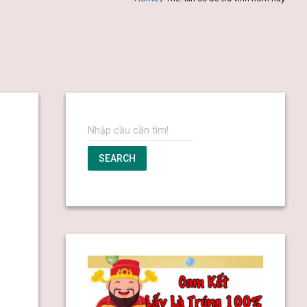
SEARCH