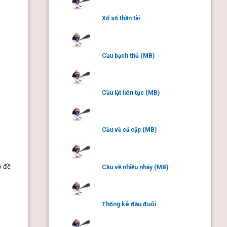
Xổ số thần tài
Cầu bạch thủ (MB)
Cầu lật liên tục (MB)
Cầu về cả cặp (MB)
ô đề
Cầu về nhiều nháy (MB)
Thống kê đầu đuôi