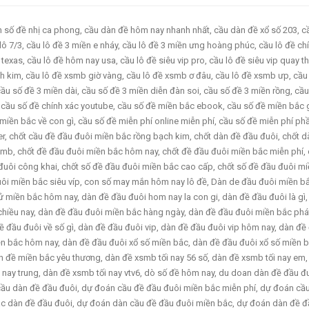
n số đề nhị ca phong
,
cầu dàn đề hôm nay nhanh nhất
,
cầu dàn đề xổ số 203
,
c
lô 7/3
,
cầu lô đề 3 miền e nháy
,
cầu lô đề 3 miền ưng hoàng phúc
,
cầu lô đề ch
 texas
,
cầu lô đề hôm nay usa
,
cầu lô đề siêu vip pro
,
cầu lô đề siêu vip quay t
h kim
,
cầu lô đề xsmb giờ vàng
,
cầu lô đề xsmb ơ đâu
,
cầu lô đề xsmb ưp
,
cầu
ầu số đề 3 miền dài
,
cầu số đề 3 miền diễn đàn soi
,
cầu số đề 3 miền rồng
,
cầu
,
cầu số đề chính xác youtube
,
cầu số đề miền bắc ebook
,
cầu số đề miền bắc 
miền bắc về con gì
,
cầu số đề miễn phí online miễn phí
,
cầu số đề miễn phí ph
er
,
chốt cầu đề đầu đuôi miền bắc rồng bạch kim
,
chốt dàn đề đầu đuôi
,
chốt d
i mb
,
chốt đề đầu đuôi miền bắc hôm nay
,
chốt đề đầu đuôi miền bắc miễn phí
,
đuôi công khai
,
chốt số đề đầu đuôi miền bắc cao cấp
,
chốt số đề đầu đuôi mi
ôi miền bắc siêu víp
,
con số may mắn hôm nay lô đề
,
Dàn de đầu đuôi miền b
tử miền bắc hôm nay
,
dàn đề đầu đuôi hom nay la con gi
,
dàn đề đầu đuôi là gì
chiều nay
,
dàn đề đầu đuôi miền bắc hàng ngày
,
dàn đề đầu đuôi miền bắc phát
ề đầu đuôi về số gì
,
dàn đề đầu đuôi vip
,
dàn đề đầu đuôi vip hôm nay
,
dàn đề
ền bắc hôm nay
,
dàn đề đầu đuôi xổ số miền bắc
,
dàn đề đầu đuôi xổ số miền 
n đề miền bắc yêu thương
,
dàn đề xsmb tối nay 56 số
,
dàn đề xsmb tối nay em
 nay trung
,
dàn đề xsmb tối nay vtv6
,
dò số đề hôm nay
,
du doan dàn đề đầu đ
ầu dàn đề đầu đuôi
,
dự đoán cầu đề đầu đuôi miền bắc miễn phí
,
dự đoán cầ
ác dàn đề đầu đuôi
,
dự đoán dàn cầu đề đầu đuôi miền bắc
,
dự đoán dàn đề đ