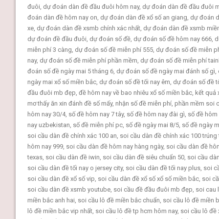
đuôi
,
dự đoán dàn đề đầu đuôi hôm nay
,
dự đoán dàn đề đầu đuôi 
đoán dàn đề hôm nay on
,
dự đoán dàn đề xổ số an giang
,
dự đoán d
xe
,
dự đoán dàn đề xsmb chính xác nhất
,
dự đoán dàn đề xsmb miề
dự đoán đề đầu đuôi
,
dự đoán số đề
,
dự đoán số đề hôm nay 666
,
d
miễn phí 3 càng
,
dự đoán số đề miễn phí 555
,
dự đoán số đề miễn ph
nay
,
dự đoán số đề miễn phí phần mềm
,
dự đoán số đề miễn phí tai
đoán số đề ngày mai 5 tháng 6
,
dự đoán số đề ngày mai đánh số gì
,
ngày mai xổ số miền bắc
,
dự đoán số đề tối nay êm
,
dự đoán số đề t
đầu đuôi mb đẹp
,
đề hôm nay về bao nhiêu xổ số miền bắc
,
kết quả 
mơ thấy ăn xin đánh đề số mấy
,
nhận số đề miễn phí
,
phần mềm soi c
hôm nay 30/4
,
số đề hôm nay 7 tây
,
số đề hôm nay đài gì
,
số đề hôm
nay uzbekistan
,
số đề miễn phí pc
,
số đề ngày mai 8/5
,
số đề ngày m
soi cầu dàn đề chính xác 100 an
,
soi cầu dàn đề chính xác 100 trúng
hôm nay 999
,
soi cầu dàn đề hôm nay hàng ngày
,
soi cầu dàn đề hô
texas
,
soi cầu dàn đề iwin
,
soi cầu dàn đề siêu chuẩn 50
,
soi cầu dàn
soi cầu dàn đề tối nay o jersey city
,
soi cầu dàn đề tối nay plus
,
soi c
soi cầu dàn đề xổ số vip
,
soi cầu dàn đề xổ số xổ số miền bắc
,
soi c
soi cầu dàn đề xsmb youtube
,
soi cầu đề đầu đuôi mb đẹp
,
soi cau 
miền bắc anh hai
,
soi cầu lô đề miền bắc chuẩn
,
soi cầu lô đề miền 
lô đề miền bắc vip nhất
,
soi cầu lô đề tp hcm hôm nay
,
soi cầu lô đề