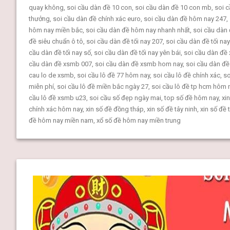
quay không
,
soi cầu dàn đề 10 con
,
soi cầu dàn đề 10 con mb
,
soi c
thưởng
,
soi cầu dàn đề chính xác euro
,
soi cầu dàn đề hôm nay 247
,
hôm nay miền bắc
,
soi cầu dàn đề hôm nay nhanh nhất
,
soi cầu dàn
đề siêu chuẩn ô tô
,
soi cầu dàn đề tối nay 207
,
soi cầu dàn đề tối nay
cầu dàn đề tối nay số
,
soi cầu dàn đề tối nay yên bái
,
soi cầu dàn đề 
cầu dàn đề xsmb 007
,
soi cầu dàn đề xsmb hom nay
,
soi cầu dàn đề
cau lo de xsmb
,
soi cầu lô đề 77 hôm nay
,
soi cầu lô đề chính xác
,
so
miễn phí
,
soi cầu lô đề miền bắc ngày 27
,
soi cầu lô đề tp hcm hôm 
cầu lô đề xsmb u23
,
soi cầu số đẹp ngày mai
,
top số đề hôm nay
,
xi
chính xác hôm nay
,
xin số đề đồng tháp
,
xin số đề tây ninh
,
xin số đề 
đề hôm nay miền nam
,
xổ số đề hôm nay miền trung