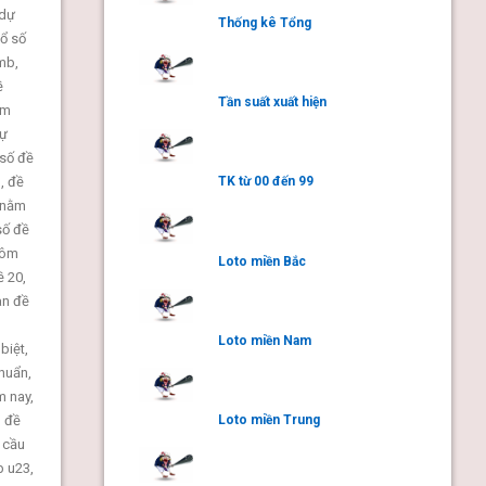
dự
Thống kê Tổng
ổ số
 mb
,
ề
Tần suất xuất hiện
ôm
ự
số đề
m
,
đề
TK từ 00 đến 99
nằm
số đề
hôm
Loto miền Bắc
ề 20
,
àn đề
Loto miền Nam
 biệt
,
chuẩn
,
m nay
,
ô đề
Loto miền Trung
 cầu
b u23
,