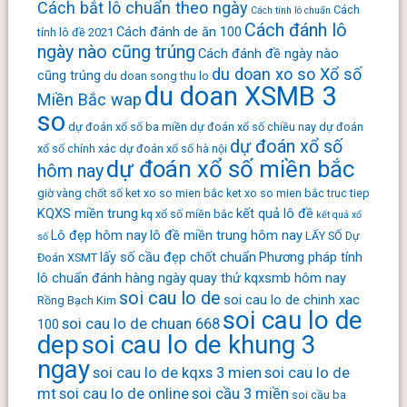
Cách bắt lô chuẩn theo ngày
Cách
Cách tính lô chuẩn
Cách đánh lô
Cách đánh de ăn 100
tính lô đề 2021
ngày nào cũng trúng
Cách đánh đề ngày nào
du doan xo so Xổ số
cũng trúng
du doan song thu lo
du doan XSMB 3
Miền Bắc wap
so
dự đoán xổ số ba miền
dự đoán xổ số chiều nay
dự đoán
dự đoán xổ số
xổ số chính xác
dự đoán xổ số hà nội
dự đoán xổ số miền bắc
hôm nay
giờ vàng chốt số
ket xo so mien bắc
ket xo so mien bắc truc tiep
KQXS miền trung
kết quả lô đề
kq xổ số miền bắc
kết quả xổ
Lô đẹp hôm nay
lô đề miền trung hôm nay
LẤY SỐ Dự
số
lấy số cầu đẹp chốt chuẩn
Phương pháp tính
Đoán XSMT
lô chuẩn đánh hàng ngày
quay thử kqxsmb hôm nay
soi cau lo de
soi cau lo de chinh xac
Rồng Bạch Kim
soi cau lo de
soi cau lo de chuan 668
100
dep
soi cau lo de khung 3
ngay
soi cau lo de kqxs 3 mien
soi cau lo de
mt
soi cau lo de online
soi cầu 3 miền
soi cầu ba