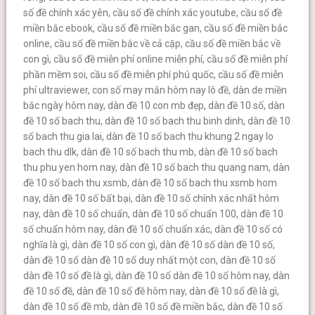
số đề chính xác yên
,
cầu số đề chính xác youtube
,
cầu số đề
miền bắc ebook
,
cầu số đề miền bắc gan
,
cầu số đề miền bắc
online
,
cầu số đề miền bắc về cả cặp
,
cầu số đề miền bắc về
con gì
,
cầu số đề miễn phí online miễn phí
,
cầu số đề miễn phí
phần mềm soi
,
cầu số đề miễn phí phú quốc
,
cầu số đề miễn
phí ultraviewer
,
con số may mắn hôm nay lô đề
,
dàn de miền
bắc ngày hôm nay
,
dàn đề 10 con mb đẹp
,
dàn đề 10 số
,
dàn
đề 10 số bach thu
,
dàn đề 10 số bach thu binh dinh
,
dàn đề 10
số bach thu gia lai
,
dàn đề 10 số bach thu khung 2 ngay lo
bach thu dlk
,
dàn đề 10 số bach thu mb
,
dàn đề 10 số bach
thu phu yen hom nay
,
dàn đề 10 số bach thu quang nam
,
dàn
đề 10 số bach thu xsmb
,
dàn đề 10 số bach thu xsmb hom
nay
,
dàn đề 10 số bất bại
,
dàn đề 10 số chính xác nhất hôm
nay
,
dàn đề 10 số chuẩn
,
dàn đề 10 số chuẩn 100
,
dàn đề 10
số chuẩn hôm nay
,
dàn đề 10 số chuẩn xác
,
dàn đề 10 số có
nghĩa là gì
,
dàn đề 10 số con gì
,
dàn đề 10 số dàn đề 10 số
,
dàn đề 10 số dàn đề 10 số duy nhất một con
,
dàn đề 10 số
dàn đề 10 số đề là gì
,
dàn đề 10 số dàn đề 10 số hôm nay
,
dàn
đề 10 số đề
,
dàn đề 10 số đề hôm nay
,
dàn đề 10 số đề là gì
,
dàn đề 10 số đề mb
,
dàn đề 10 số đề miền bắc
,
dàn đề 10 số