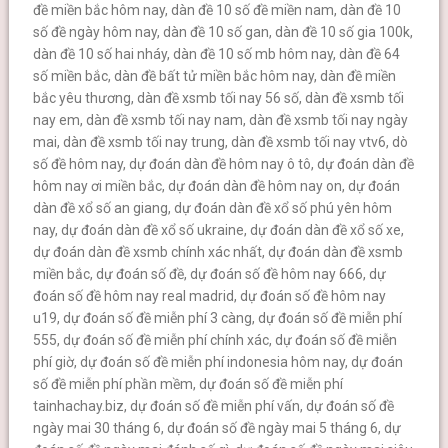
đề miền bắc hôm nay
,
dàn đề 10 số đề miền nam
,
dàn đề 10
số đề ngày hôm nay
,
dàn đề 10 số gan
,
dàn đề 10 số gia 100k
,
dàn đề 10 số hai nháy
,
dàn đề 10 số mb hôm nay
,
dàn đề 64
số miền bắc
,
dàn đề bất tử miền bắc hôm nay
,
dàn đề miền
bắc yêu thương
,
dàn đề xsmb tối nay 56 số
,
dàn đề xsmb tối
nay em
,
dàn đề xsmb tối nay nam
,
dàn đề xsmb tối nay ngày
mai
,
dàn đề xsmb tối nay trung
,
dàn đề xsmb tối nay vtv6
,
dò
số đề hôm nay
,
dự đoán dàn đề hôm nay ô tô
,
dự đoán dàn đề
hôm nay ơi miền bắc
,
dự đoán dàn đề hôm nay on
,
dự đoán
dàn đề xổ số an giang
,
dự đoán dàn đề xổ số phú yên hôm
nay
,
dự đoán dàn đề xổ số ukraine
,
dự đoán dàn đề xổ số xe
,
dự đoán dàn đề xsmb chính xác nhất
,
dự đoán dàn đề xsmb
miền bắc
,
dự đoán số đề
,
dự đoán số đề hôm nay 666
,
dự
đoán số đề hôm nay real madrid
,
dự đoán số đề hôm nay
u19
,
dự đoán số đề miễn phí 3 càng
,
dự đoán số đề miễn phí
555
,
dự đoán số đề miễn phí chính xác
,
dự đoán số đề miễn
phí giờ
,
dự đoán số đề miễn phí indonesia hôm nay
,
dự đoán
số đề miễn phí phần mềm
,
dự đoán số đề miễn phí
tainhachay.biz
,
dự đoán số đề miễn phí vấn
,
dự đoán số đề
ngày mai 30 tháng 6
,
dự đoán số đề ngày mai 5 tháng 6
,
dự