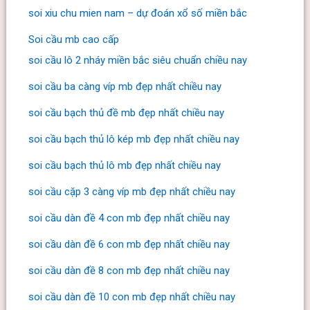
soi xiu chu mien nam – dự đoán xổ số miền bắc
Soi cầu mb cao cấp
soi cầu lô 2 nháy miền bắc siêu chuẩn chiều nay
soi cầu ba càng víp mb đẹp nhất chiều nay
soi cầu bạch thủ đề mb đẹp nhất chiều nay
soi cầu bạch thủ lô kép mb đẹp nhất chiều nay
soi cầu bạch thủ lô mb đẹp nhất chiều nay
soi cầu cặp 3 càng víp mb đẹp nhất chiều nay
soi cầu dàn đề 4 con mb đẹp nhất chiều nay
soi cầu dàn đề 6 con mb đẹp nhất chiều nay
soi cầu dàn đề 8 con mb đẹp nhất chiều nay
soi cầu dàn đề 10 con mb đẹp nhất chiều nay