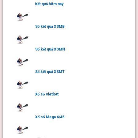
Kết quả hôm nay
Sổ kết quả XSMB
Sổ kết quả XSMN
Sổ kết quả XSMT
Xổ số vietlott
Xổ số Mega 6/45