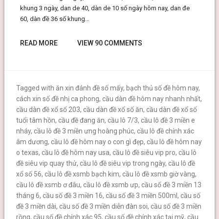
khung 3 ngày, dan de 40, dàn de 10 số ngày hôm nay, dan đe
60, dàn đề 36 số khung…
READ MORE
VIEW 90 COMMENTS
Tagged with
ăn xin đánh đề số mấy
,
bạch thủ số đề hôm nay
,
cách xin số đề nhị ca phong
,
cầu dàn đề hôm nay nhanh nhất
,
cầu dàn đề xổ số 203
,
cầu dàn đề xổ số ăn
,
cầu dàn đề xổ số
tuổi tâm hồn
,
cầu đề đang ăn
,
cầu lô 7/3
,
cầu lô đề 3 miền e
nháy
,
cầu lô đề 3 miền ưng hoàng phúc
,
cầu lô đề chính xác
âm dương
,
cầu lô đề hôm nay o con gì đẹp
,
cầu lô đề hôm nay
o texas
,
cầu lô đề hôm nay usa
,
cầu lô đề siêu vip pro
,
cầu lô
đề siêu vip quay thử
,
cầu lô đề siêu vip trong ngày
,
cầu lô đề
xổ số 56
,
cầu lô đề xsmb bạch kim
,
cầu lô đề xsmb giờ vàng
,
cầu lô đề xsmb ơ đâu
,
cầu lô đề xsmb ưp
,
cầu số đề 3 miền 13
tháng 6
,
cầu số đề 3 miền 16
,
cầu số đề 3 miền 500ml
,
cầu số
đề 3 miền dài
,
cầu số đề 3 miền diễn đàn soi
,
cầu số đề 3 miền
rồng
,
cầu số đề chính xác 95
,
cầu số đề chính xác tại mỹ
,
cầu