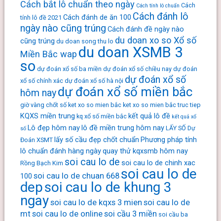
Cách bắt lô chuẩn theo ngày
Cách
Cách tính lô chuẩn
Cách đánh lô
Cách đánh de ăn 100
tính lô đề 2021
ngày nào cũng trúng
Cách đánh đề ngày nào
du doan xo so Xổ số
cũng trúng
du doan song thu lo
du doan XSMB 3
Miền Bắc wap
so
dự đoán xổ số ba miền
dự đoán xổ số chiều nay
dự đoán
dự đoán xổ số
xổ số chính xác
dự đoán xổ số hà nội
dự đoán xổ số miền bắc
hôm nay
giờ vàng chốt số
ket xo so mien bắc
ket xo so mien bắc truc tiep
KQXS miền trung
kết quả lô đề
kq xổ số miền bắc
kết quả xổ
Lô đẹp hôm nay
lô đề miền trung hôm nay
LẤY SỐ Dự
số
lấy số cầu đẹp chốt chuẩn
Phương pháp tính
Đoán XSMT
lô chuẩn đánh hàng ngày
quay thử kqxsmb hôm nay
soi cau lo de
soi cau lo de chinh xac
Rồng Bạch Kim
soi cau lo de
soi cau lo de chuan 668
100
dep
soi cau lo de khung 3
ngay
soi cau lo de kqxs 3 mien
soi cau lo de
mt
soi cau lo de online
soi cầu 3 miền
soi cầu ba