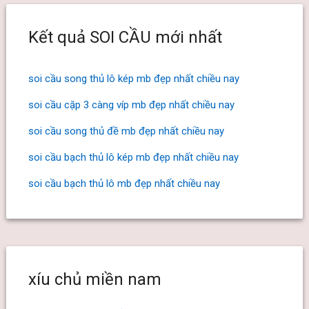
Kết quả SOI CẦU mới nhất
soi cầu song thủ lô kép mb đẹp nhất chiều nay
soi cầu cặp 3 càng víp mb đẹp nhất chiều nay
soi cầu song thủ đề mb đẹp nhất chiều nay
soi cầu bạch thủ lô kép mb đẹp nhất chiều nay
soi cầu bạch thủ lô mb đẹp nhất chiều nay
xíu chủ miền nam