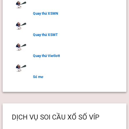
Quay thử XSMN
Quay thử XSMT
Quay thử Vietlott
Sổ mơ
DỊCH VỤ SOI CẦU XỔ SỐ VÍP