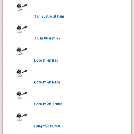
Tần suất xuất hiện
TK từ 00 đến 99
Loto miền Bắc
Loto miền Nam
Loto miền Trung
Quay thử XSMB