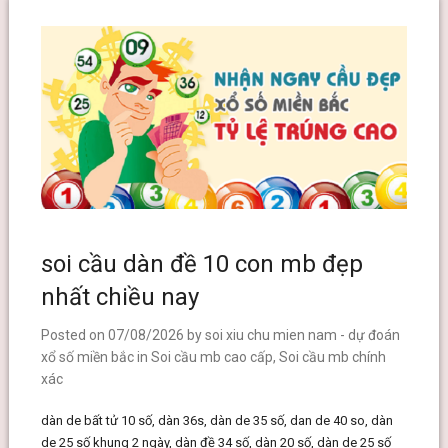
soi cầu dàn đề 10 con mb đẹp
nhất chiều nay
Posted on
07/08/2026
by
soi xiu chu mien nam - dự đoán
xổ số miền bắc
in
Soi cầu mb cao cấp
,
Soi cầu mb chính
xác
dàn de bất tử 10 số, dàn 36s, dàn de 35 số, dan de 40 so, dàn
de 25 số khung 2 ngày, dàn đề 34 số, dàn 20 số, dàn de 25 số