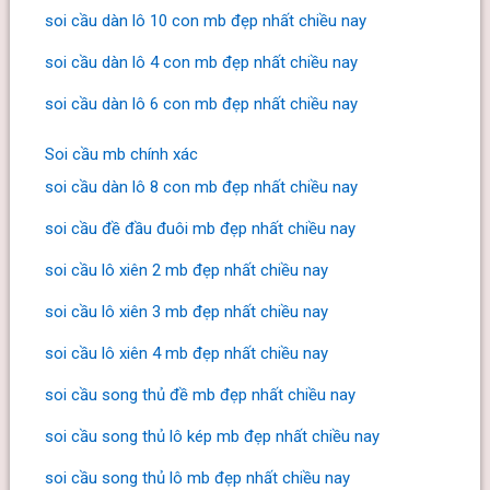
soi cầu dàn lô 10 con mb đẹp nhất chiều nay
soi cầu dàn lô 4 con mb đẹp nhất chiều nay
soi cầu dàn lô 6 con mb đẹp nhất chiều nay
Soi cầu mb chính xác
soi cầu dàn lô 8 con mb đẹp nhất chiều nay
soi cầu đề đầu đuôi mb đẹp nhất chiều nay
soi cầu lô xiên 2 mb đẹp nhất chiều nay
soi cầu lô xiên 3 mb đẹp nhất chiều nay
soi cầu lô xiên 4 mb đẹp nhất chiều nay
soi cầu song thủ đề mb đẹp nhất chiều nay
soi cầu song thủ lô kép mb đẹp nhất chiều nay
soi cầu song thủ lô mb đẹp nhất chiều nay