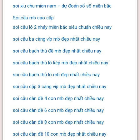
soi xiu chu mien nam – dự đoán xổ số miền bắc
Soi cầu mb cao cấp
soi cầu lô 2 nháy miền bắc siêu chuẩn chiều nay
soi cầu ba càng víp mb đẹp nhất chiều nay
soi cầu bạch thủ đề mb đẹp nhất chiều nay
soi cầu bạch thủ lô kép mb đẹp nhất chiều nay
soi cầu bạch thủ lô mb đẹp nhất chiều nay
soi cầu cặp 3 càng víp mb đẹp nhất chiều nay
soi cầu dàn đề 4 con mb đẹp nhất chiều nay
soi cầu dàn đề 6 con mb đẹp nhất chiều nay
soi cầu dàn đề 8 con mb đẹp nhất chiều nay
soi cầu dàn đề 10 con mb đẹp nhất chiều nay