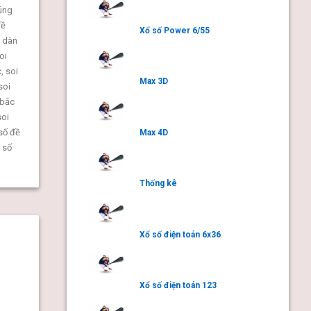
rúng
đề
Xổ số Power 6/55
u dàn
oi
c
,
soi
Max 3D
soi
 bắc
soi
 số đề
Max 4D
 số
Thống kê
Xổ số điện toán 6x36
Xổ số điện toán 123