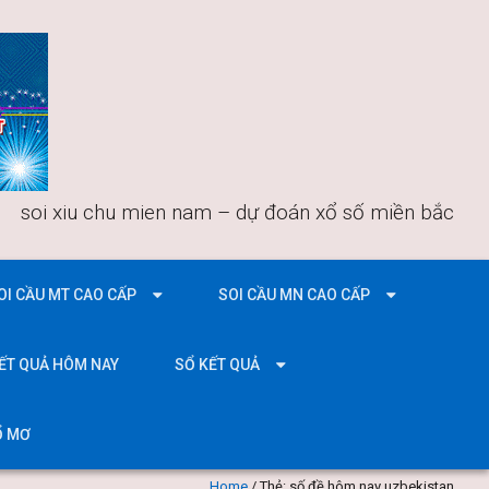
soi xiu chu mien nam – dự đoán xổ số miền bắc
OI CẦU MT CAO CẤP
SOI CẦU MN CAO CẤP
ẾT QUẢ HÔM NAY
SỔ KẾT QUẢ
Ổ MƠ
Home
/
Thẻ:
số đề hôm nay uzbekistan