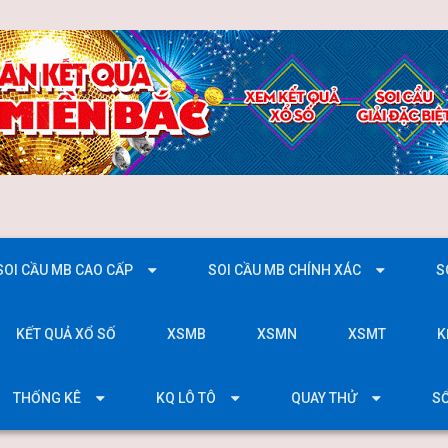
SOI CẦU MB CAO CẤP
SOI CẦU MB CHÍNH XÁC
S
KẾT QUẢ XỔ SỐ
XSMB
XSMN
XSMT
K
THỐNG KÊ
KQ LÔ TÔ
QUAY THỬ
S