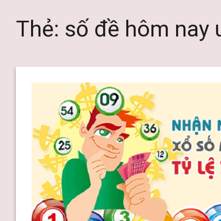
Thẻ:
số đề hôm nay 