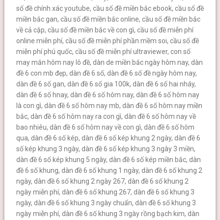
số đề chính xác youtube
,
cầu số đề miền bắc ebook
,
cầu số đề
miền bắc gan
,
cầu số đề miền bắc online
,
cầu số đề miền bắc
về cả cặp
,
cầu số đề miền bắc về con gì
,
cầu số đề miễn phí
online miễn phí
,
cầu số đề miễn phí phần mềm soi
,
cầu số đề
miễn phí phú quốc
,
cầu số đề miễn phí ultraviewer
,
con số
may mắn hôm nay lô đề
,
dàn de miền bắc ngày hôm nay
,
dàn
đề 6 con mb đẹp
,
dàn đề 6 số
,
dàn đề 6 số đề ngày hôm nay
,
dàn đề 6 số gan
,
dàn đề 6 số gia 100k
,
dàn đề 6 số hai nháy
,
dàn đề 6 số hnay
,
dàn đề 6 số hôm nay
,
dàn đề 6 số hôm nay
là con gì
,
dàn đề 6 số hôm nay mb
,
dàn đề 6 số hôm nay miền
bắc
,
dàn đề 6 số hôm nay ra con gì
,
dàn đề 6 số hôm nay về
bao nhiêu
,
dàn đề 6 số hôm nay về con gì
,
dàn đề 6 số hôm
qua
,
dàn đề 6 số kép
,
dàn đề 6 số kép khung 2 ngày
,
dàn đề 6
số kép khung 3 ngày
,
dàn đề 6 số kép khung 3 ngày 3 miền
,
dàn đề 6 số kép khung 5 ngày
,
dàn đề 6 số kép miền bắc
,
dàn
đề 6 số khung
,
dàn đề 6 số khung 1 ngày
,
dàn đề 6 số khung 2
ngày
,
dàn đề 6 số khung 2 ngày 267
,
dàn đề 6 số khung 2
ngày miễn phí
,
dàn đề 6 số khung 267
,
dàn đề 6 số khung 3
ngày
,
dàn đề 6 số khung 3 ngày chuẩn
,
dàn đề 6 số khung 3
ngày miễn phí
,
dàn đề 6 số khung 3 ngày rồng bạch kim
,
dàn