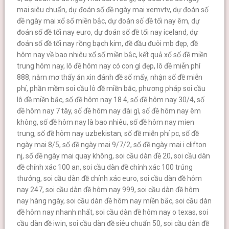
mai siêu chuẩn
,
dự đoán số đề ngày mai xemvtv
,
dự đoán số
đề ngày mai xổ số miền bắc
,
dự đoán số đề tối nay êm
,
dự
đoán số đề tối nay euro
,
dự đoán số đề tối nay iceland
,
dự
đoán số đề tối nay rồng bạch kim
,
đề đầu đuôi mb đẹp
,
đề
hôm nay về bao nhiêu xổ số miền bắc
,
kết quả xổ số đề miền
trung hôm nay
,
lô đề hôm nay có con gì đẹp
,
lô đề miễn phí
888
,
nằm mơ thấy ăn xin đánh đề số mấy
,
nhận số đề miễn
phí
,
phần mềm soi cầu lô đề miền bắc
,
phương pháp soi cầu
lô đề miền bắc
,
số đề hôm nay 18 4
,
số đề hôm nay 30/4
,
số
đề hôm nay 7 tây
,
số đề hôm nay đài gì
,
số đề hôm nay êm
không
,
số đề hôm nay là bao nhiêu
,
số đề hôm nay mien
trung
,
số đề hôm nay uzbekistan
,
số đề miễn phí pc
,
số đề
ngày mai 8/5
,
số đề ngày mai 9/7/2
,
số đề ngày mai i clifton
nj
,
số đề ngày mai quay không
,
soi cầu dàn đề 20
,
soi cầu dàn
đề chính xác 100 an
,
soi cầu dàn đề chính xác 100 trúng
thưởng
,
soi cầu dàn đề chính xác euro
,
soi cầu dàn đề hôm
nay 247
,
soi cầu dàn đề hôm nay 999
,
soi cầu dàn đề hôm
nay hàng ngày
,
soi cầu dàn đề hôm nay miền bắc
,
soi cầu dàn
đề hôm nay nhanh nhất
,
soi cầu dàn đề hôm nay o texas
,
soi
cầu dàn đề iwin
,
soi cầu dàn đề siêu chuẩn 50
,
soi cầu dàn đề