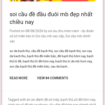
soi cầu đề đầu đuôi mb đẹp nhất
chiều nay
Posted on
08/08/2026
by
soi xiu chu mien nam - dự đoán
xổ số miền bắc
in
Soi cầu mb cao cấp
,
Soi cầu mb chính
xác
so de bach thu, cầu đề bạch thủ, soi cầu đề bạch thủ, soi cau
de bach thu, bạch thủ đề miền bắc, đề bạch thủ hôm nay, bạch
thủ lô đề, bạch thủ lô đề hôm nay, bach thu lo de mb hom nay,
soi cầu bạch thủ đề miền bắc, cau de bach…
READ MORE
VIEW 84 COMMENTS
Tagged with
ăn xin đánh đề số mấy
,
bạch thủ số đề hôm nay
,
cách xin số đề nhị ca phong
,
cầu dàn đề hôm nay nhanh nhất
,