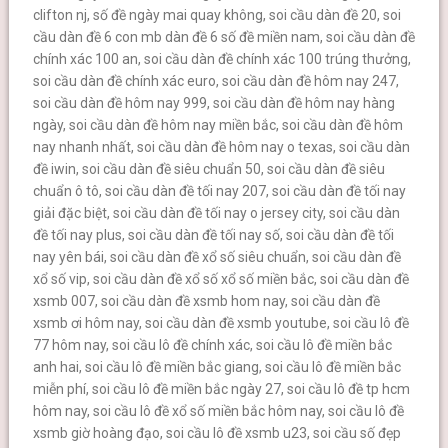
clifton nj
,
số đề ngày mai quay không
,
soi cầu dàn đề 20
,
soi
cầu dàn đề 6 con mb dàn đề 6 số đề miền nam
,
soi cầu dàn đề
chính xác 100 an
,
soi cầu dàn đề chính xác 100 trúng thưởng
,
soi cầu dàn đề chính xác euro
,
soi cầu dàn đề hôm nay 247
,
soi cầu dàn đề hôm nay 999
,
soi cầu dàn đề hôm nay hàng
ngày
,
soi cầu dàn đề hôm nay miền bắc
,
soi cầu dàn đề hôm
nay nhanh nhất
,
soi cầu dàn đề hôm nay o texas
,
soi cầu dàn
đề iwin
,
soi cầu dàn đề siêu chuẩn 50
,
soi cầu dàn đề siêu
chuẩn ô tô
,
soi cầu dàn đề tối nay 207
,
soi cầu dàn đề tối nay
giải đặc biệt
,
soi cầu dàn đề tối nay o jersey city
,
soi cầu dàn
đề tối nay plus
,
soi cầu dàn đề tối nay số
,
soi cầu dàn đề tối
nay yên bái
,
soi cầu dàn đề xổ số siêu chuẩn
,
soi cầu dàn đề
xổ số vip
,
soi cầu dàn đề xổ số xổ số miền bắc
,
soi cầu dàn đề
xsmb 007
,
soi cầu dàn đề xsmb hom nay
,
soi cầu dàn đề
xsmb ơi hôm nay
,
soi cầu dàn đề xsmb youtube
,
soi cầu lô đề
77 hôm nay
,
soi cầu lô đề chính xác
,
soi cầu lô đề miền bắc
anh hai
,
soi cầu lô đề miền bắc giang
,
soi cầu lô đề miền bắc
miễn phí
,
soi cầu lô đề miền bắc ngày 27
,
soi cầu lô đề tp hcm
hôm nay
,
soi cầu lô đề xổ số miền bắc hôm nay
,
soi cầu lô đề
xsmb giờ hoàng đạo
,
soi cầu lô đề xsmb u23
,
soi cầu số đẹp