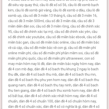
đề siêu vip quay thử
,
cầu lô đề xổ số 56
,
cầu lô đề xsmb bạch
kim
,
cầu lô đề xsmb giờ vàng
,
cầu lô đề xsmb ơ đâu
,
cầu lô đề
xsmb ưp
,
cầu số đề 3 miền 13 tháng 6
,
cầu số đề 3 miền 16
,
cầu số đề 3 miền 500ml
,
cầu số đề 3 miền dài
,
cầu số đề 3
miền diễn đàn soi
,
cầu số đề 3 miền rồng
,
cầu số đề chính xác
95
,
cầu số đề chính xác tại mỹ
,
cầu số đề chính xác yên
,
cầu
số đề chính xác youtube
,
cầu số đề miền bắc ebook
,
cầu số đề
miền bắc gan
,
cầu số đề miền bắc online
,
cầu số đề miền bắc
về cả cặp
,
cầu số đề miền bắc về con gì
,
cầu số đề miễn phí
online miễn phí
,
cầu số đề miễn phí phần mềm soi
,
cầu số đề
miễn phí phú quốc
,
cầu số đề miễn phí ultraviewer
,
con số
may mắn hôm nay lô đề
,
dàn de miền bắc ngày hôm nay
,
dàn
đề 4 con mb đẹp
,
dàn đề 4 số bach thu khung 2 ngay lo bach
thu dlk
,
dàn đề 4 số bach thu mb
,
dàn đề 4 số bach thu mn
,
dàn đề 4 số bach thu phu yen hom nay
,
dàn đề 4 số bach thu
quang nam
,
dàn đề 4 số bach thu tay ninh
,
dàn đề 4 số bach
thu tien giang
,
dàn đề 4 số bach thu xsmb hom nay
,
dàn đề 4
số bất bại
,
dàn đề 4 số chính xác nhất hôm nay
,
dàn đề 4 số
chuẩn
,
dàn đề 4 số chuẩn 100
,
dàn đề 4 số chuẩn hôm nay
,
dàn đề 4 số chuẩn xác
,
dàn đề 4 số có nghĩa là gì
,
dàn đề 4 số