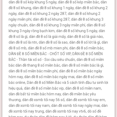
dàn đề 8 số kép khung 5 ngày
,
dàn đề 8 số kép miền bắc
,
dàn
đề 8 số khung
,
dàn đề 8 số khung 1 ngày
,
dàn đề 8 số khung 2
ngày
,
dàn đề 8 số khung 2 ngày 287
,
dàn đề 8 số khung 2
ngày miễn phí
,
dàn đề 8 số khung 287
,
dàn đề 8 số khung 3
ngày chuẩn
,
dàn đề 8 số khung 3 ngày miễn phí
,
dàn đề 8 số
khung 3 ngày rồng bạch kim
,
dàn đề 8 số khung 5 ngày
,
dàn
đề 8 số là gì
,
dàn đề 8 số là giải mấy
,
dàn đề 8 số là giải nào
,
dàn đề 8 số là ntn
,
dàn đề 8 số là sao
,
dàn đề 8 số lót là gì
,
dàn
đề 8 số mb
,
dàn đề 8 số mb mien phi
,
dàn đề 8 số miền bắc
,
DÀN ĐỀ 8 SỐ MIỀN BẮC - CHỐT SỐ VIP
,
DÀN ĐỀ 8 SỐ MIỀN
BẮC - Thần tài xổ số - Soi cầu siêu chuẩn
,
dàn đề 8 số miền
bắc dàn đề thang 8 số miền bắc
,
dàn đề 8 số miền bắc là gì
,
dàn đề 8 số miền bắc miễn phí
,
dàn đề 8 số miền bắc ngày
hôm nay
,
dàn đề 8 số miền bắc ngày mai
,
dàn đề 8 số miền
bắc online
,
Dàn đề 8 số Miền Bắc và 5 cách tính đầu tư sinh lời
hiệu quả
,
dàn đề 8 số miền bắc vip
,
dàn đề 8 số miền nam
,
dàn đề bất tử miền bắc hôm nay
,
dàn đề miền bắc yêu
thương
,
dàn đề xsmb tối nay 56 số
,
dàn đề xsmb tối nay em
,
dàn đề xsmb tối nay nam
,
dàn đề xsmb tối nay ngày mai
,
dàn
đề xsmb tối nay trung
,
dàn đề xsmb tối nay vtv6
,
dò số đề