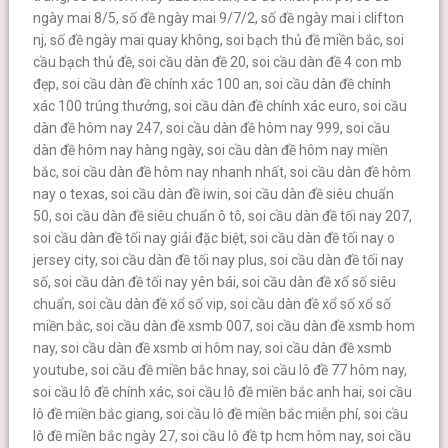
ngày mai 8/5
,
số đề ngày mai 9/7/2
,
số đề ngày mai i clifton
nj
,
số đề ngày mai quay không
,
soi bạch thủ đề miền bắc
,
soi
cầu bạch thủ đề
,
soi cầu dàn đề 20
,
soi cầu dàn đề 4 con mb
đẹp
,
soi cầu dàn đề chính xác 100 an
,
soi cầu dàn đề chính
xác 100 trúng thưởng
,
soi cầu dàn đề chính xác euro
,
soi cầu
dàn đề hôm nay 247
,
soi cầu dàn đề hôm nay 999
,
soi cầu
dàn đề hôm nay hàng ngày
,
soi cầu dàn đề hôm nay miền
bắc
,
soi cầu dàn đề hôm nay nhanh nhất
,
soi cầu dàn đề hôm
nay o texas
,
soi cầu dàn đề iwin
,
soi cầu dàn đề siêu chuẩn
50
,
soi cầu dàn đề siêu chuẩn ô tô
,
soi cầu dàn đề tối nay 207
,
soi cầu dàn đề tối nay giải đặc biệt
,
soi cầu dàn đề tối nay o
jersey city
,
soi cầu dàn đề tối nay plus
,
soi cầu dàn đề tối nay
số
,
soi cầu dàn đề tối nay yên bái
,
soi cầu dàn đề xổ số siêu
chuẩn
,
soi cầu dàn đề xổ số vip
,
soi cầu dàn đề xổ số xổ số
miền bắc
,
soi cầu dàn đề xsmb 007
,
soi cầu dàn đề xsmb hom
nay
,
soi cầu dàn đề xsmb ơi hôm nay
,
soi cầu dàn đề xsmb
youtube
,
soi cầu đề miền bắc hnay
,
soi cầu lô đề 77 hôm nay
,
soi cầu lô đề chính xác
,
soi cầu lô đề miền bắc anh hai
,
soi cầu
lô đề miền bắc giang
,
soi cầu lô đề miền bắc miễn phí
,
soi cầu
lô đề miền bắc ngày 27
,
soi cầu lô đề tp hcm hôm nay
,
soi cầu