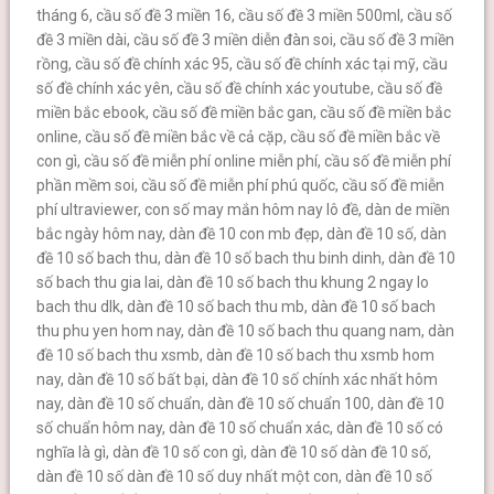
tháng 6
,
cầu số đề 3 miền 16
,
cầu số đề 3 miền 500ml
,
cầu số
đề 3 miền dài
,
cầu số đề 3 miền diễn đàn soi
,
cầu số đề 3 miền
rồng
,
cầu số đề chính xác 95
,
cầu số đề chính xác tại mỹ
,
cầu
số đề chính xác yên
,
cầu số đề chính xác youtube
,
cầu số đề
miền bắc ebook
,
cầu số đề miền bắc gan
,
cầu số đề miền bắc
online
,
cầu số đề miền bắc về cả cặp
,
cầu số đề miền bắc về
con gì
,
cầu số đề miễn phí online miễn phí
,
cầu số đề miễn phí
phần mềm soi
,
cầu số đề miễn phí phú quốc
,
cầu số đề miễn
phí ultraviewer
,
con số may mắn hôm nay lô đề
,
dàn de miền
bắc ngày hôm nay
,
dàn đề 10 con mb đẹp
,
dàn đề 10 số
,
dàn
đề 10 số bach thu
,
dàn đề 10 số bach thu binh dinh
,
dàn đề 10
số bach thu gia lai
,
dàn đề 10 số bach thu khung 2 ngay lo
bach thu dlk
,
dàn đề 10 số bach thu mb
,
dàn đề 10 số bach
thu phu yen hom nay
,
dàn đề 10 số bach thu quang nam
,
dàn
đề 10 số bach thu xsmb
,
dàn đề 10 số bach thu xsmb hom
nay
,
dàn đề 10 số bất bại
,
dàn đề 10 số chính xác nhất hôm
nay
,
dàn đề 10 số chuẩn
,
dàn đề 10 số chuẩn 100
,
dàn đề 10
số chuẩn hôm nay
,
dàn đề 10 số chuẩn xác
,
dàn đề 10 số có
nghĩa là gì
,
dàn đề 10 số con gì
,
dàn đề 10 số dàn đề 10 số
,
dàn đề 10 số dàn đề 10 số duy nhất một con
,
dàn đề 10 số