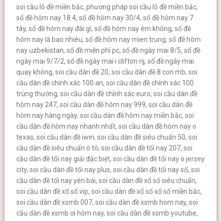
soi cầu lô đề miền bắc
,
phương pháp soi cầu lô đề miền bắc
,
số đề hôm nay 18 4
,
số đề hôm nay 30/4
,
số đề hôm nay 7
tây
,
số đề hôm nay đài gì
,
số đề hôm nay êm không
,
số đề
hôm nay là bao nhiêu
,
số đề hôm nay mien trung
,
số đề hôm
nay uzbekistan
,
số đề miễn phí pc
,
số đề ngày mai 8/5
,
số đề
ngày mai 9/7/2
,
số đề ngày mai i clifton nj
,
số đề ngày mai
quay không
,
soi cầu dàn đề 20
,
soi cầu dàn đề 8 con mb
,
soi
cầu dàn đề chính xác 100 an
,
soi cầu dàn đề chính xác 100
trúng thưởng
,
soi cầu dàn đề chính xác euro
,
soi cầu dàn đề
hôm nay 247
,
soi cầu dàn đề hôm nay 999
,
soi cầu dàn đề
hôm nay hàng ngày
,
soi cầu dàn đề hôm nay miền bắc
,
soi
cầu dàn đề hôm nay nhanh nhất
,
soi cầu dàn đề hôm nay o
texas
,
soi cầu dàn đề iwin
,
soi cầu dàn đề siêu chuẩn 50
,
soi
cầu dàn đề siêu chuẩn ô tô
,
soi cầu dàn đề tối nay 207
,
soi
cầu dàn đề tối nay giải đặc biệt
,
soi cầu dàn đề tối nay o jersey
city
,
soi cầu dàn đề tối nay plus
,
soi cầu dàn đề tối nay số
,
soi
cầu dàn đề tối nay yên bái
,
soi cầu dàn đề xổ số siêu chuẩn
,
soi cầu dàn đề xổ số vip
,
soi cầu dàn đề xổ số xổ số miền bắc
,
soi cầu dàn đề xsmb 007
,
soi cầu dàn đề xsmb hom nay
,
soi
cầu dàn đề xsmb ơi hôm nay
,
soi cầu dàn đề xsmb youtube
,