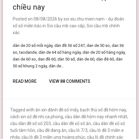
chiều nay
Posted on
08/08/2026
by
soi xiu chu mien nam - dự đoán
xổ số miền bắc
in
Soi cầu mb cao cấp
,
Soi cầu mb chính
xác
dàn de 20 số mỗi ngày, dàn đề 36 số 247, dan de 50 so, dan 36
so, taodande, dàn de 64 số hàng ngày, dàn de 20 số hàng ngày,
dan de 60 so, dan đề 60, dàn 50 số, dàn de 60, dàn đê 60, dàn
50 số khung 2 ngày, dàn de…
READ MORE
VIEW 88 COMMENTS
Tagged with
ăn xin đánh đề số mấy
,
bạch thủ số đề hôm nay
,
cách xin số đề nhị ca phong
,
cầu dàn đề hôm nay nhanh nhất
,
cầu dàn đề xổ số 203
,
cầu dàn đề xổ số ăn
,
cầu dàn đề xổ số
tuổi tâm hồn
,
cầu đề đang ăn
,
cầu lô 7/3
,
cầu lô đề 3 miền e
nháy
,
cầu lô đề 3 miền ưng hoàng phúc
,
cầu lô đề chính xác