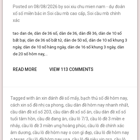
Posted on
08/08/2026
by
soi xiu chu mien nam - dự đoán
xổ số miền bắc
in
Soi cầu mb cao cấp
,
Soi cầu mb chính
xác
tao dan de, dàn de 36 số, dàn de 36, dàn đề 36, dàn de 10 số
bất bại, dàn de 36 số bất tử, dàn de 50 số, dàn de 10 số khung 3
ngày, dàn de 10 số hàng ngày, dàn de 16 số khung 3 ngày, dàn
de 20 số hôm nay,…
READ MORE
VIEW 113 COMMENTS
Tagged with
ăn xin đánh đề số mấy
,
bạch thủ số đề hôm nay
,
cách xin số đề nhị ca phong
,
cầu dàn đề hôm nay nhanh nhất
,
cầu dàn đề xổ số 203
,
cầu dàn đề xổ số ăn
,
cầu dàn đề xổ số
tuổi tâm hồn
,
cầu đề đang ăn
,
cầu lô 7/3
,
cầu lô đề 3 miền e
nháy
,
cầu lô đề 3 miền ưng hoàng phúc
,
cầu lô đề chính xác
âm dương
,
cầu lô đề hôm nay o con gì đẹp
,
cầu lô đề hôm nay
o texas
,
cầu lô đề hôm nay usa
,
cầu lô đề siêu vip pro
,
cầu lô