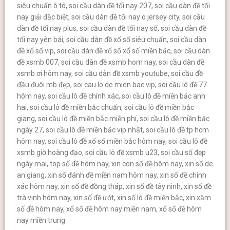
siêu chuẩn ô tô
,
soi cầu dàn đề tối nay 207
,
soi cầu dàn đề tối
nay giải đặc biệt
,
soi cầu dàn đề tối nay o jersey city
,
soi cầu
dàn đề tối nay plus
,
soi cầu dàn đề tối nay số
,
soi cầu dàn đề
tối nay yên bái
,
soi cầu dàn đề xổ số siêu chuẩn
,
soi cầu dàn
đề xổ số vip
,
soi cầu dàn đề xổ số xổ số miền bắc
,
soi cầu dàn
đề xsmb 007
,
soi cầu dàn đề xsmb hom nay
,
soi cầu dàn đề
xsmb ơi hôm nay
,
soi cầu dàn đề xsmb youtube
,
soi cầu đề
đầu đuôi mb đẹp
,
soi cau lo de mien bac vip
,
soi cầu lô đề 77
hôm nay
,
soi cầu lô đề chính xác
,
soi cầu lô đề miền bắc anh
hai
,
soi cầu lô đề miền bắc chuẩn
,
soi cầu lô đề miền bắc
giang
,
soi cầu lô đề miền bắc miễn phí
,
soi cầu lô đề miền bắc
ngày 27
,
soi cầu lô đề miền bắc vip nhất
,
soi cầu lô đề tp hcm
hôm nay
,
soi cầu lô đề xổ số miền bắc hôm nay
,
soi cầu lô đề
xsmb giờ hoàng đạo
,
soi cầu lô đề xsmb u23
,
soi cầu số đẹp
ngày mai
,
top số đề hôm nay
,
xin con số đề hôm nay
,
xin số de
an giang
,
xin số đánh đề miền nam hôm nay
,
xin số đề chính
xác hôm nay
,
xin số đề đồng tháp
,
xin số đề tây ninh
,
xin số đề
trà vinh hôm nay
,
xin số đề ướt
,
xin số lô đề miền bắc
,
xin xăm
số đề hôm nay
,
xổ số đề hôm nay miền nam
,
xổ số đề hôm
nay miền trung