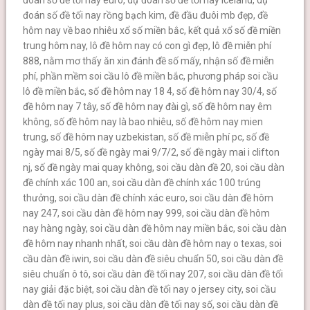
đoán số đề tối nay euro
,
dự đoán số đề tối nay iceland
,
dự
đoán số đề tối nay rồng bạch kim
,
đề đầu đuôi mb đẹp
,
đề
hôm nay về bao nhiêu xổ số miền bắc
,
kết quả xổ số đề miền
trung hôm nay
,
lô đề hôm nay có con gì đẹp
,
lô đề miễn phí
888
,
nằm mơ thấy ăn xin đánh đề số mấy
,
nhận số đề miễn
phí
,
phần mềm soi cầu lô đề miền bắc
,
phương pháp soi cầu
lô đề miền bắc
,
số đề hôm nay 18 4
,
số đề hôm nay 30/4
,
số
đề hôm nay 7 tây
,
số đề hôm nay đài gì
,
số đề hôm nay êm
không
,
số đề hôm nay là bao nhiêu
,
số đề hôm nay mien
trung
,
số đề hôm nay uzbekistan
,
số đề miễn phí pc
,
số đề
ngày mai 8/5
,
số đề ngày mai 9/7/2
,
số đề ngày mai i clifton
nj
,
số đề ngày mai quay không
,
soi cầu dàn đề 20
,
soi cầu dàn
đề chính xác 100 an
,
soi cầu dàn đề chính xác 100 trúng
thưởng
,
soi cầu dàn đề chính xác euro
,
soi cầu dàn đề hôm
nay 247
,
soi cầu dàn đề hôm nay 999
,
soi cầu dàn đề hôm
nay hàng ngày
,
soi cầu dàn đề hôm nay miền bắc
,
soi cầu dàn
đề hôm nay nhanh nhất
,
soi cầu dàn đề hôm nay o texas
,
soi
cầu dàn đề iwin
,
soi cầu dàn đề siêu chuẩn 50
,
soi cầu dàn đề
siêu chuẩn ô tô
,
soi cầu dàn đề tối nay 207
,
soi cầu dàn đề tối
nay giải đặc biệt
,
soi cầu dàn đề tối nay o jersey city
,
soi cầu
dàn đề tối nay plus
,
soi cầu dàn đề tối nay số
,
soi cầu dàn đề