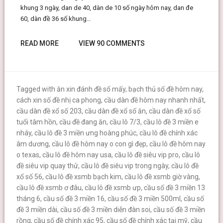
khung 3 ngày, dan de 40, dàn de 10 số ngày hôm nay, dan đe
60, dàn đề 36 số khung…
READ MORE
VIEW 90 COMMENTS
Tagged with
ăn xin đánh đề số mấy
,
bạch thủ số đề hôm nay
,
cách xin số đề nhị ca phong
,
cầu dàn đề hôm nay nhanh nhất
,
cầu dàn đề xổ số 203
,
cầu dàn đề xổ số ăn
,
cầu dàn đề xổ số
tuổi tâm hồn
,
cầu đề đang ăn
,
cầu lô 7/3
,
cầu lô đề 3 miền e
nháy
,
cầu lô đề 3 miền ưng hoàng phúc
,
cầu lô đề chính xác
âm dương
,
cầu lô đề hôm nay o con gì đẹp
,
cầu lô đề hôm nay
o texas
,
cầu lô đề hôm nay usa
,
cầu lô đề siêu vip pro
,
cầu lô
đề siêu vip quay thử
,
cầu lô đề siêu vip trong ngày
,
cầu lô đề
xổ số 56
,
cầu lô đề xsmb bạch kim
,
cầu lô đề xsmb giờ vàng
,
cầu lô đề xsmb ơ đâu
,
cầu lô đề xsmb ưp
,
cầu số đề 3 miền 13
tháng 6
,
cầu số đề 3 miền 16
,
cầu số đề 3 miền 500ml
,
cầu số
đề 3 miền dài
,
cầu số đề 3 miền diễn đàn soi
,
cầu số đề 3 miền
rồng
,
cầu số đề chính xác 95
,
cầu số đề chính xác tại mỹ
,
cầu