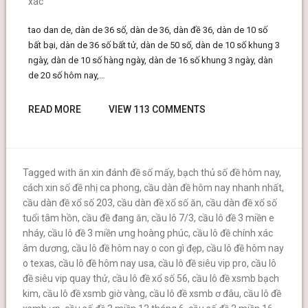
xác
tao dan de, dàn de 36 số, dàn de 36, dàn đề 36, dàn de 10 số
bất bại, dàn de 36 số bất tử, dàn de 50 số, dàn de 10 số khung 3
ngày, dàn de 10 số hàng ngày, dàn de 16 số khung 3 ngày, dàn
de 20 số hôm nay,…
READ MORE
VIEW 113 COMMENTS
Tagged with
ăn xin đánh đề số mấy
,
bạch thủ số đề hôm nay
,
cách xin số đề nhị ca phong
,
cầu dàn đề hôm nay nhanh nhất
,
cầu dàn đề xổ số 203
,
cầu dàn đề xổ số ăn
,
cầu dàn đề xổ số
tuổi tâm hồn
,
cầu đề đang ăn
,
cầu lô 7/3
,
cầu lô đề 3 miền e
nháy
,
cầu lô đề 3 miền ưng hoàng phúc
,
cầu lô đề chính xác
âm dương
,
cầu lô đề hôm nay o con gì đẹp
,
cầu lô đề hôm nay
o texas
,
cầu lô đề hôm nay usa
,
cầu lô đề siêu vip pro
,
cầu lô
đề siêu vip quay thử
,
cầu lô đề xổ số 56
,
cầu lô đề xsmb bạch
kim
,
cầu lô đề xsmb giờ vàng
,
cầu lô đề xsmb ơ đâu
,
cầu lô đề