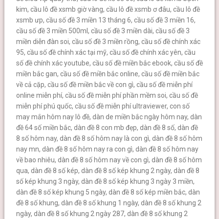
kim
,
cầu lô đề xsmb giờ vàng
,
cầu lô đề xsmb ơ đâu
,
cầu lô đề
xsmb ưp
,
cầu số đề 3 miền 13 tháng 6
,
cầu số đề 3 miền 16
,
cầu số đề 3 miền 500ml
,
cầu số đề 3 miền dài
,
cầu số đề 3
miền diễn đàn soi
,
cầu số đề 3 miền rồng
,
cầu số đề chính xác
95
,
cầu số đề chính xác tại mỹ
,
cầu số đề chính xác yên
,
cầu
số đề chính xác youtube
,
cầu số đề miền bắc ebook
,
cầu số đề
miền bắc gan
,
cầu số đề miền bắc online
,
cầu số đề miền bắc
về cả cặp
,
cầu số đề miền bắc về con gì
,
cầu số đề miễn phí
online miễn phí
,
cầu số đề miễn phí phần mềm soi
,
cầu số đề
miễn phí phú quốc
,
cầu số đề miễn phí ultraviewer
,
con số
may mắn hôm nay lô đề
,
dàn de miền bắc ngày hôm nay
,
dàn
đề 64 số miền bắc
,
dàn đề 8 con mb đẹp
,
dàn đề 8 số
,
dàn đề
8 số hôm nay
,
dàn đề 8 số hôm nay là con gì
,
dàn đề 8 số hôm
nay mn
,
dàn đề 8 số hôm nay ra con gì
,
dàn đề 8 số hôm nay
về bao nhiêu
,
dàn đề 8 số hôm nay về con gì
,
dàn đề 8 số hôm
qua
,
dàn đề 8 số kép
,
dàn đề 8 số kép khung 2 ngày
,
dàn đề 8
số kép khung 3 ngày
,
dàn đề 8 số kép khung 3 ngày 3 miền
,
dàn đề 8 số kép khung 5 ngày
,
dàn đề 8 số kép miền bắc
,
dàn
đề 8 số khung
,
dàn đề 8 số khung 1 ngày
,
dàn đề 8 số khung 2
ngày
,
dàn đề 8 số khung 2 ngày 287
,
dàn đề 8 số khung 2