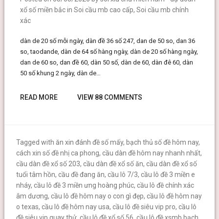
xổ số miền bắc
in
Soi cầu mb cao cấp
,
Soi cầu mb chính
xác
dàn de 20 số mỗi ngày, dàn đề 36 số 247, dan de 50 so, dan 36
so, taodande, dàn de 64 số hàng ngày, dàn de 20 số hàng ngày,
dan de 60 so, dan đề 60, dàn 50 số, dàn de 60, dàn đê 60, dàn
50 số khung 2 ngày, dàn de…
READ MORE
VIEW 88 COMMENTS
Tagged with
ăn xin đánh đề số mấy
,
bạch thủ số đề hôm nay
,
cách xin số đề nhị ca phong
,
cầu dàn đề hôm nay nhanh nhất
,
cầu dàn đề xổ số 203
,
cầu dàn đề xổ số ăn
,
cầu dàn đề xổ số
tuổi tâm hồn
,
cầu đề đang ăn
,
cầu lô 7/3
,
cầu lô đề 3 miền e
nháy
,
cầu lô đề 3 miền ưng hoàng phúc
,
cầu lô đề chính xác
âm dương
,
cầu lô đề hôm nay o con gì đẹp
,
cầu lô đề hôm nay
o texas
,
cầu lô đề hôm nay usa
,
cầu lô đề siêu vip pro
,
cầu lô
đề siêu vip quay thử
,
cầu lô đề xổ số 56
,
cầu lô đề xsmb bạch