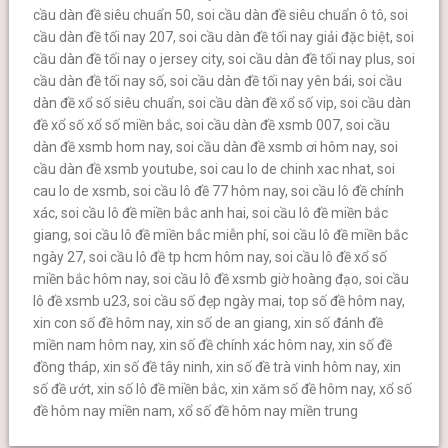
cầu dàn đề siêu chuẩn 50
,
soi cầu dàn đề siêu chuẩn ô tô
,
soi
cầu dàn đề tối nay 207
,
soi cầu dàn đề tối nay giải đặc biệt
,
soi
cầu dàn đề tối nay o jersey city
,
soi cầu dàn đề tối nay plus
,
soi
cầu dàn đề tối nay số
,
soi cầu dàn đề tối nay yên bái
,
soi cầu
dàn đề xổ số siêu chuẩn
,
soi cầu dàn đề xổ số vip
,
soi cầu dàn
đề xổ số xổ số miền bắc
,
soi cầu dàn đề xsmb 007
,
soi cầu
dàn đề xsmb hom nay
,
soi cầu dàn đề xsmb ơi hôm nay
,
soi
cầu dàn đề xsmb youtube
,
soi cau lo de chinh xac nhat
,
soi
cau lo de xsmb
,
soi cầu lô đề 77 hôm nay
,
soi cầu lô đề chính
xác
,
soi cầu lô đề miền bắc anh hai
,
soi cầu lô đề miền bắc
giang
,
soi cầu lô đề miền bắc miễn phí
,
soi cầu lô đề miền bắc
ngày 27
,
soi cầu lô đề tp hcm hôm nay
,
soi cầu lô đề xổ số
miền bắc hôm nay
,
soi cầu lô đề xsmb giờ hoàng đạo
,
soi cầu
lô đề xsmb u23
,
soi cầu số đẹp ngày mai
,
top số đề hôm nay
,
xin con số đề hôm nay
,
xin số de an giang
,
xin số đánh đề
miền nam hôm nay
,
xin số đề chính xác hôm nay
,
xin số đề
đồng tháp
,
xin số đề tây ninh
,
xin số đề trà vinh hôm nay
,
xin
số đề ướt
,
xin số lô đề miền bắc
,
xin xăm số đề hôm nay
,
xổ số
đề hôm nay miền nam
,
xổ số đề hôm nay miền trung