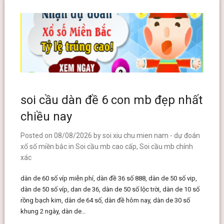
soi cầu dàn đề 6 con mb đẹp nhất
chiều nay
Posted on
08/08/2026
by
soi xiu chu mien nam - dự đoán
xổ số miền bắc
in
Soi cầu mb cao cấp
,
Soi cầu mb chính
xác
dàn de 60 số víp miễn phí, dàn đề 36 số 888, dàn de 50 số vip,
dàn de 50 số víp, dan de 36, dàn de 50 số lộc trời, dàn de 10 số
rồng bạch kim, dàn de 64 số, dàn đề hôm nay, dàn de 30 số
khung 2 ngày, dàn de…