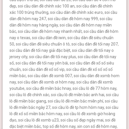
đẹp
,
soi cầu dàn đề chính xác 100 an
,
soi cầu dàn đề chính
xác 100 trúng thưởng
,
soi cầu dàn đề chính xác euro
,
soi cầu
dàn đề hôm nay 247
,
soi cầu dàn đề hôm nay 999
,
soi cầu
dàn đề hôm nay hàng ngày
,
soi cầu dàn đề hôm nay miền
bắc
,
soi cầu dàn đề hôm nay nhanh nhất
,
soi cầu dàn đề hôm
nay o texas
,
soi cầu dàn đề iwin
,
soi cầu dàn đề siêu chuẩn
50
,
soi cầu dàn đề siêu chuẩn ô tô
,
soi cầu dàn đề tối nay 207
,
soi cầu dàn đề tối nay giải đặc biệt
,
soi cầu dàn đề tối nay o
jersey city
,
soi cầu dàn đề tối nay plus
,
soi cầu dàn đề tối nay
số
,
soi cầu dàn đề tối nay yên bái
,
soi cầu dàn đề xổ số siêu
chuẩn
,
soi cầu dàn đề xổ số vip
,
soi cầu dàn đề xổ số xổ số
miền bắc
,
soi cầu dàn đề xsmb 007
,
soi cầu dàn đề xsmb hom
nay
,
soi cầu dàn đề xsmb ơi hôm nay
,
soi cầu dàn đề xsmb
youtube
,
soi cầu đề miền bắc hnay
,
soi cầu lô đề 77 hôm nay
,
soi cầu lô đề chính xác
,
soi cầu lô đề miền bắc anh hai
,
soi cầu
lô đề miền bắc giang
,
soi cầu lô đề miền bắc miễn phí
,
soi cầu
lô đề miền bắc ngày 27
,
soi cầu lô đề tp hcm hôm nay
,
soi cầu
lô đề xổ số miền bắc hôm nay
,
soi cầu lô đề xsmb giờ hoàng
đạo
,
soi cầu lô đề xsmb u23
,
soi cầu số đẹp ngày mai
,
soi đề
đặc biệt miền bắc
,
top số đề hôm nay
,
xin con số đề hôm nay
,