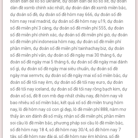
đoán dàn đề xổ số ukraine
,
dự đoán dàn đề xổ số xe
,
dự đoán
dàn đề xsmb chính xác nhất
,
dự đoán dàn đề xsmb miền bắc
,
dự đoán số đề
,
dự đoán số đề hôm nay 666
,
dự đoán số đề
hôm nay real madrid
,
dự đoán số đề hôm nay u19
,
dự đoán
số đề miễn phí 3 càng
,
dự đoán số đề miễn phí 555
,
dự đoán
số đề miễn phí chính xác
,
dự đoán số đề miễn phí giờ
,
dự đoán
số đề miễn phí indonesia hôm nay
,
dự đoán số đề miễn phí
phần mềm
,
dự đoán số đề miễn phí tainhachay.biz
,
dự đoán
số đề miễn phí vấn
,
dự đoán số đề ngày mai 30 tháng 6
,
dự
đoán số đề ngày mai 5 tháng 6
,
dự đoán số đề ngày mai đánh
số gì
,
dự đoán số đề ngày mai siêu chuẩn
,
dự đoán số đề
ngày mai xemvtv
,
dự đoán số đề ngày mai xổ số miền bắc
,
dự
đoán số đề tối nay êm
,
dự đoán số đề tối nay euro
,
dự đoán
số đề tối nay iceland
,
dự đoán số đề tối nay rồng bạch kim
,
dự
đoán xổ số
,
đề 8 con mb đẹp nhất chiều nay
,
đề hôm nay về
bao nhiêu xổ số miền bắc
,
kết quả xổ số đề miền trung hôm
nay
,
lô đề hôm nay có con gì đẹp
,
lô đề miễn phí 888
,
nằm mơ
thấy ăn xin đánh đề số mấy
,
nhận số đề miễn phí
,
phần mềm
soi cầu lô đề miền bắc
,
phương pháp soi cầu lô đề miền bắc
,
số đề hôm nay 18 4
,
số đề hôm nay 30/4
,
số đề hôm nay 7
tây
,
số đề hôm nay đài gì
,
số đề hôm nay êm không
,
số đề