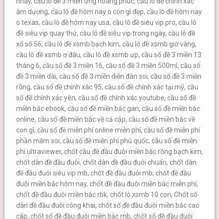
nháy
,
cầu lô đề 3 miền ưng hoàng phúc
,
cầu lô đề chính xác
âm dương
,
cầu lô đề hôm nay o con gì đẹp
,
cầu lô đề hôm nay
o texas
,
cầu lô đề hôm nay usa
,
cầu lô đề siêu vip pro
,
cầu lô
đề siêu vip quay thử
,
cầu lô đề siêu vip trong ngày
,
cầu lô đề
xổ số 56
,
cầu lô đề xsmb bạch kim
,
cầu lô đề xsmb giờ vàng
,
cầu lô đề xsmb ơ đâu
,
cầu lô đề xsmb ưp
,
cầu số đề 3 miền 13
tháng 6
,
cầu số đề 3 miền 16
,
cầu số đề 3 miền 500ml
,
cầu số
đề 3 miền dài
,
cầu số đề 3 miền diễn đàn soi
,
cầu số đề 3 miền
rồng
,
cầu số đề chính xác 95
,
cầu số đề chính xác tại mỹ
,
cầu
số đề chính xác yên
,
cầu số đề chính xác youtube
,
cầu số đề
miền bắc ebook
,
cầu số đề miền bắc gan
,
cầu số đề miền bắc
online
,
cầu số đề miền bắc về cả cặp
,
cầu số đề miền bắc về
con gì
,
cầu số đề miễn phí online miễn phí
,
cầu số đề miễn phí
phần mềm soi
,
cầu số đề miễn phí phú quốc
,
cầu số đề miễn
phí ultraviewer
,
chốt cầu đề đầu đuôi miền bắc rồng bạch kim
,
chốt dàn đề đầu đuôi
,
chốt dàn đề đầu đuôi chuẩn
,
chốt dàn
đề đầu đuôi siêu vip mb
,
chốt đề đầu đuôi mb
,
chốt đề đầu
đuôi miền bắc hôm nay
,
chốt đề đầu đuôi miền bắc miễn phí
,
chốt đề đầu đuôi miền bắc rbk
,
chốt lô xsmb 10 con
,
Chốt số
dàn đề đầu đuôi công khai
,
chốt số đề đầu đuôi miền bắc cao
cấp
,
chốt số đề đầu đuôi miền bắc mb
,
chốt số đề đầu đuôi