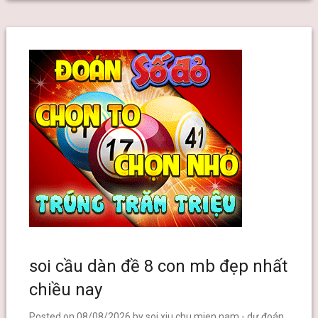
soi cầu dàn đề 8 con mb đẹp nhất
chiều nay
Posted on
08/08/2026
by
soi xiu chu mien nam - dự đoán