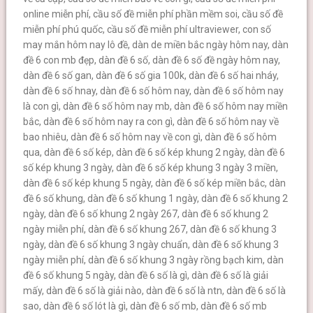
online miễn phí
,
cầu số đề miễn phí phần mềm soi
,
cầu số đề
miễn phí phú quốc
,
cầu số đề miễn phí ultraviewer
,
con số
may mắn hôm nay lô đề
,
dàn de miền bắc ngày hôm nay
,
dàn
đề 6 con mb đẹp
,
dàn đề 6 số
,
dàn đề 6 số đề ngày hôm nay
,
dàn đề 6 số gan
,
dàn đề 6 số gia 100k
,
dàn đề 6 số hai nháy
,
dàn đề 6 số hnay
,
dàn đề 6 số hôm nay
,
dàn đề 6 số hôm nay
là con gì
,
dàn đề 6 số hôm nay mb
,
dàn đề 6 số hôm nay miền
bắc
,
dàn đề 6 số hôm nay ra con gì
,
dàn đề 6 số hôm nay về
bao nhiêu
,
dàn đề 6 số hôm nay về con gì
,
dàn đề 6 số hôm
qua
,
dàn đề 6 số kép
,
dàn đề 6 số kép khung 2 ngày
,
dàn đề 6
số kép khung 3 ngày
,
dàn đề 6 số kép khung 3 ngày 3 miền
,
dàn đề 6 số kép khung 5 ngày
,
dàn đề 6 số kép miền bắc
,
dàn
đề 6 số khung
,
dàn đề 6 số khung 1 ngày
,
dàn đề 6 số khung 2
ngày
,
dàn đề 6 số khung 2 ngày 267
,
dàn đề 6 số khung 2
ngày miễn phí
,
dàn đề 6 số khung 267
,
dàn đề 6 số khung 3
ngày
,
dàn đề 6 số khung 3 ngày chuẩn
,
dàn đề 6 số khung 3
ngày miễn phí
,
dàn đề 6 số khung 3 ngày rồng bạch kim
,
dàn
đề 6 số khung 5 ngày
,
dàn đề 6 số là gì
,
dàn đề 6 số là giải
mấy
,
dàn đề 6 số là giải nào
,
dàn đề 6 số là ntn
,
dàn đề 6 số là
sao
,
dàn đề 6 số lót là gì
,
dàn đề 6 số mb
,
dàn đề 6 số mb