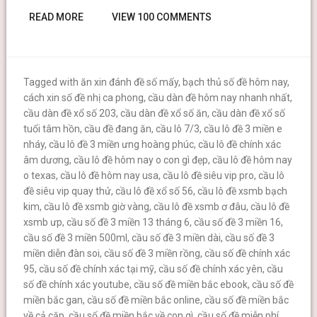
READ MORE
VIEW 100 COMMENTS
Tagged with
ăn xin đánh đề số mấy
,
bạch thủ số đề hôm nay
,
cách xin số đề nhị ca phong
,
cầu dàn đề hôm nay nhanh nhất
,
cầu dàn đề xổ số 203
,
cầu dàn đề xổ số ăn
,
cầu dàn đề xổ số
tuổi tâm hồn
,
cầu đề đang ăn
,
cầu lô 7/3
,
cầu lô đề 3 miền e
nháy
,
cầu lô đề 3 miền ưng hoàng phúc
,
cầu lô đề chính xác
âm dương
,
cầu lô đề hôm nay o con gì đẹp
,
cầu lô đề hôm nay
o texas
,
cầu lô đề hôm nay usa
,
cầu lô đề siêu vip pro
,
cầu lô
đề siêu vip quay thử
,
cầu lô đề xổ số 56
,
cầu lô đề xsmb bạch
kim
,
cầu lô đề xsmb giờ vàng
,
cầu lô đề xsmb ơ đâu
,
cầu lô đề
xsmb ưp
,
cầu số đề 3 miền 13 tháng 6
,
cầu số đề 3 miền 16
,
cầu số đề 3 miền 500ml
,
cầu số đề 3 miền dài
,
cầu số đề 3
miền diễn đàn soi
,
cầu số đề 3 miền rồng
,
cầu số đề chính xác
95
,
cầu số đề chính xác tại mỹ
,
cầu số đề chính xác yên
,
cầu
số đề chính xác youtube
,
cầu số đề miền bắc ebook
,
cầu số đề
miền bắc gan
,
cầu số đề miền bắc online
,
cầu số đề miền bắc
về cả cặp
,
cầu số đề miền bắc về con gì
,
cầu số đề miễn phí