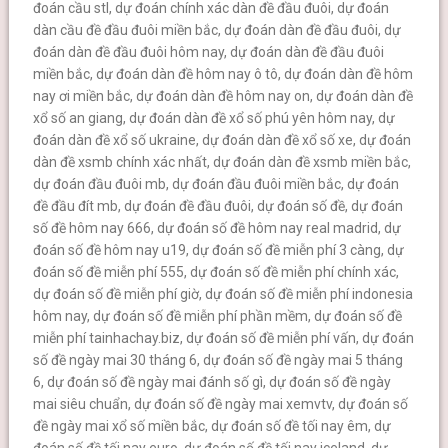
đoán cầu stl
,
dự đoán chính xác dàn đề đầu đuôi
,
dự đoán
dàn cầu đề đầu đuôi miền bắc
,
dự đoán dàn đề đầu đuôi
,
dự
đoán dàn đề đầu đuôi hôm nay
,
dự đoán dàn đề đầu đuôi
miền bắc
,
dự đoán dàn đề hôm nay ô tô
,
dự đoán dàn đề hôm
nay ơi miền bắc
,
dự đoán dàn đề hôm nay on
,
dự đoán dàn đề
xổ số an giang
,
dự đoán dàn đề xổ số phú yên hôm nay
,
dự
đoán dàn đề xổ số ukraine
,
dự đoán dàn đề xổ số xe
,
dự đoán
dàn đề xsmb chính xác nhất
,
dự đoán dàn đề xsmb miền bắc
,
dự đoán đầu đuôi mb
,
dự đoán đầu đuôi miền bắc
,
dự đoán
đề đầu đít mb
,
dự đoán đề đầu đuôi
,
dự đoán số đề
,
dự đoán
số đề hôm nay 666
,
dự đoán số đề hôm nay real madrid
,
dự
đoán số đề hôm nay u19
,
dự đoán số đề miễn phí 3 càng
,
dự
đoán số đề miễn phí 555
,
dự đoán số đề miễn phí chính xác
,
dự đoán số đề miễn phí giờ
,
dự đoán số đề miễn phí indonesia
hôm nay
,
dự đoán số đề miễn phí phần mềm
,
dự đoán số đề
miễn phí tainhachay.biz
,
dự đoán số đề miễn phí vấn
,
dự đoán
số đề ngày mai 30 tháng 6
,
dự đoán số đề ngày mai 5 tháng
6
,
dự đoán số đề ngày mai đánh số gì
,
dự đoán số đề ngày
mai siêu chuẩn
,
dự đoán số đề ngày mai xemvtv
,
dự đoán số
đề ngày mai xổ số miền bắc
,
dự đoán số đề tối nay êm
,
dự