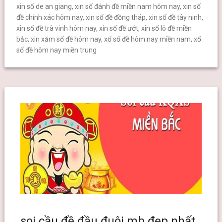
xin số de an giang
,
xin số đánh đề miền nam hôm nay
,
xin số
đề chính xác hôm nay
,
xin số đề đồng tháp
,
xin số đề tây ninh
,
xin số đề trà vinh hôm nay
,
xin số đề ướt
,
xin số lô đề miền
bắc
,
xin xăm số đề hôm nay
,
xổ số đề hôm nay miền nam
,
xổ
số đề hôm nay miền trung
soi cầu đề đầu đuôi mb đẹp nhất