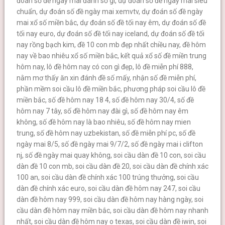
đoán số đề ngày mai đánh số gì
,
dự đoán số đề ngày mai siêu
chuẩn
,
dự đoán số đề ngày mai xemvtv
,
dự đoán số đề ngày
mai xổ số miền bắc
,
dự đoán số đề tối nay êm
,
dự đoán số đề
tối nay euro
,
dự đoán số đề tối nay iceland
,
dự đoán số đề tối
nay rồng bạch kim
,
đề 10 con mb đẹp nhất chiều nay
,
đề hôm
nay về bao nhiêu xổ số miền bắc
,
kết quả xổ số đề miền trung
hôm nay
,
lô đề hôm nay có con gì đẹp
,
lô đề miễn phí 888
,
nằm mơ thấy ăn xin đánh đề số mấy
,
nhận số đề miễn phí
,
phần mềm soi cầu lô đề miền bắc
,
phương pháp soi cầu lô đề
miền bắc
,
số đề hôm nay 18 4
,
số đề hôm nay 30/4
,
số đề
hôm nay 7 tây
,
số đề hôm nay đài gì
,
số đề hôm nay êm
không
,
số đề hôm nay là bao nhiêu
,
số đề hôm nay mien
trung
,
số đề hôm nay uzbekistan
,
số đề miễn phí pc
,
số đề
ngày mai 8/5
,
số đề ngày mai 9/7/2
,
số đề ngày mai i clifton
nj
,
số đề ngày mai quay không
,
soi cầu dàn đề 10 con
,
soi cầu
dàn đề 10 con mb
,
soi cầu dàn đề 20
,
soi cầu dàn đề chính xác
100 an
,
soi cầu dàn đề chính xác 100 trúng thưởng
,
soi cầu
dàn đề chính xác euro
,
soi cầu dàn đề hôm nay 247
,
soi cầu
dàn đề hôm nay 999
,
soi cầu dàn đề hôm nay hàng ngày
,
soi
cầu dàn đề hôm nay miền bắc
,
soi cầu dàn đề hôm nay nhanh
nhất
,
soi cầu dàn đề hôm nay o texas
,
soi cầu dàn đề iwin
,
soi