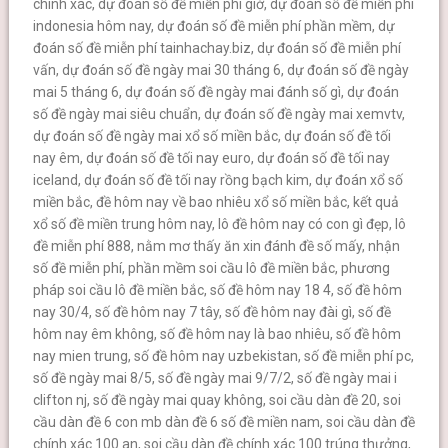
chính xác
,
dự đoán số đề miễn phí giờ
,
dự đoán số đề miễn phí
indonesia hôm nay
,
dự đoán số đề miễn phí phần mềm
,
dự
đoán số đề miễn phí tainhachay.biz
,
dự đoán số đề miễn phí
vấn
,
dự đoán số đề ngày mai 30 tháng 6
,
dự đoán số đề ngày
mai 5 tháng 6
,
dự đoán số đề ngày mai đánh số gì
,
dự đoán
số đề ngày mai siêu chuẩn
,
dự đoán số đề ngày mai xemvtv
,
dự đoán số đề ngày mai xổ số miền bắc
,
dự đoán số đề tối
nay êm
,
dự đoán số đề tối nay euro
,
dự đoán số đề tối nay
iceland
,
dự đoán số đề tối nay rồng bạch kim
,
dự đoán xổ số
miền bắc
,
đề hôm nay về bao nhiêu xổ số miền bắc
,
kết quả
xổ số đề miền trung hôm nay
,
lô đề hôm nay có con gì đẹp
,
lô
đề miễn phí 888
,
nằm mơ thấy ăn xin đánh đề số mấy
,
nhận
số đề miễn phí
,
phần mềm soi cầu lô đề miền bắc
,
phương
pháp soi cầu lô đề miền bắc
,
số đề hôm nay 18 4
,
số đề hôm
nay 30/4
,
số đề hôm nay 7 tây
,
số đề hôm nay đài gì
,
số đề
hôm nay êm không
,
số đề hôm nay là bao nhiêu
,
số đề hôm
nay mien trung
,
số đề hôm nay uzbekistan
,
số đề miễn phí pc
,
số đề ngày mai 8/5
,
số đề ngày mai 9/7/2
,
số đề ngày mai i
clifton nj
,
số đề ngày mai quay không
,
soi cầu dàn đề 20
,
soi
cầu dàn đề 6 con mb dàn đề 6 số đề miền nam
,
soi cầu dàn đề
chính xác 100 an
,
soi cầu dàn đề chính xác 100 trúng thưởng
,