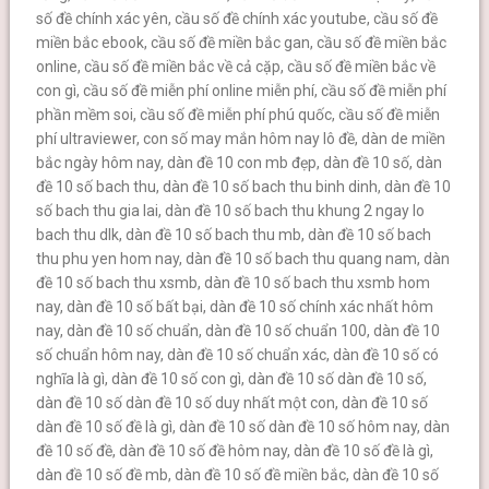
số đề chính xác yên
,
cầu số đề chính xác youtube
,
cầu số đề
miền bắc ebook
,
cầu số đề miền bắc gan
,
cầu số đề miền bắc
online
,
cầu số đề miền bắc về cả cặp
,
cầu số đề miền bắc về
con gì
,
cầu số đề miễn phí online miễn phí
,
cầu số đề miễn phí
phần mềm soi
,
cầu số đề miễn phí phú quốc
,
cầu số đề miễn
phí ultraviewer
,
con số may mắn hôm nay lô đề
,
dàn de miền
bắc ngày hôm nay
,
dàn đề 10 con mb đẹp
,
dàn đề 10 số
,
dàn
đề 10 số bach thu
,
dàn đề 10 số bach thu binh dinh
,
dàn đề 10
số bach thu gia lai
,
dàn đề 10 số bach thu khung 2 ngay lo
bach thu dlk
,
dàn đề 10 số bach thu mb
,
dàn đề 10 số bach
thu phu yen hom nay
,
dàn đề 10 số bach thu quang nam
,
dàn
đề 10 số bach thu xsmb
,
dàn đề 10 số bach thu xsmb hom
nay
,
dàn đề 10 số bất bại
,
dàn đề 10 số chính xác nhất hôm
nay
,
dàn đề 10 số chuẩn
,
dàn đề 10 số chuẩn 100
,
dàn đề 10
số chuẩn hôm nay
,
dàn đề 10 số chuẩn xác
,
dàn đề 10 số có
nghĩa là gì
,
dàn đề 10 số con gì
,
dàn đề 10 số dàn đề 10 số
,
dàn đề 10 số dàn đề 10 số duy nhất một con
,
dàn đề 10 số
dàn đề 10 số đề là gì
,
dàn đề 10 số dàn đề 10 số hôm nay
,
dàn
đề 10 số đề
,
dàn đề 10 số đề hôm nay
,
dàn đề 10 số đề là gì
,
dàn đề 10 số đề mb
,
dàn đề 10 số đề miền bắc
,
dàn đề 10 số