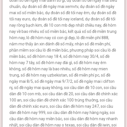
đoán số đề ngày mai đánh số gì
,
dự đoán số đề ngày mai siêu
chuẩn
,
dự đoán số đề ngày mai xemvtv
,
dự đoán số đề ngày
mai xổ số miền bắc
,
dự đoán số đề tối nay êm
,
dự đoán số đề
tối nay euro
,
dự đoán số đề tối nay iceland
,
dự đoán số đề tối
nay rồng bạch kim
,
đề 10 con mb đẹp nhất chiều nay
,
đề hôm
nay về bao nhiêu xổ số miền bắc
,
kết quả xổ số đề miền trung
hôm nay
,
lô đề hôm nay có con gì đẹp
,
lô đề miễn phí 888
,
nằm mơ thấy ăn xin đánh đề số mấy
,
nhận số đề miễn phí
,
phần mềm soi cầu lô đề miền bắc
,
phương pháp soi cầu lô đề
miền bắc
,
số đề hôm nay 18 4
,
số đề hôm nay 30/4
,
số đề
hôm nay 7 tây
,
số đề hôm nay đài gì
,
số đề hôm nay êm
không
,
số đề hôm nay là bao nhiêu
,
số đề hôm nay mien
trung
,
số đề hôm nay uzbekistan
,
số đề miễn phí pc
,
số đề
ngày mai 8/5
,
số đề ngày mai 9/7/2
,
số đề ngày mai i clifton
nj
,
số đề ngày mai quay không
,
soi cầu dàn đề 10 con
,
soi cầu
dàn đề 10 con mb
,
soi cầu dàn đề 20
,
soi cầu dàn đề chính xác
100 an
,
soi cầu dàn đề chính xác 100 trúng thưởng
,
soi cầu
dàn đề chính xác euro
,
soi cầu dàn đề hôm nay 247
,
soi cầu
dàn đề hôm nay 999
,
soi cầu dàn đề hôm nay hàng ngày
,
soi
cầu dàn đề hôm nay miền bắc
,
soi cầu dàn đề hôm nay nhanh
nhất
,
soi cầu dàn đề hôm nay o texas
,
soi cầu dàn đề iwin
,
soi