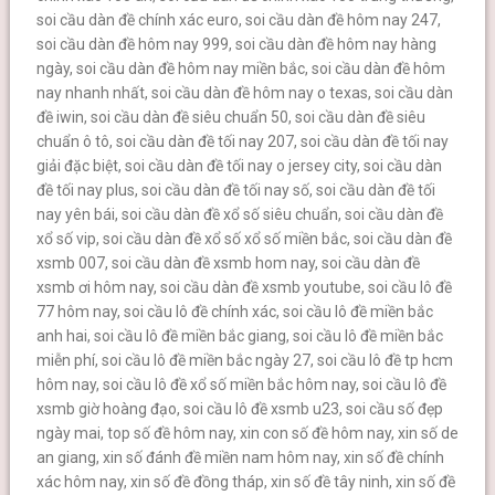
soi cầu dàn đề chính xác euro
,
soi cầu dàn đề hôm nay 247
,
soi cầu dàn đề hôm nay 999
,
soi cầu dàn đề hôm nay hàng
ngày
,
soi cầu dàn đề hôm nay miền bắc
,
soi cầu dàn đề hôm
nay nhanh nhất
,
soi cầu dàn đề hôm nay o texas
,
soi cầu dàn
đề iwin
,
soi cầu dàn đề siêu chuẩn 50
,
soi cầu dàn đề siêu
chuẩn ô tô
,
soi cầu dàn đề tối nay 207
,
soi cầu dàn đề tối nay
giải đặc biệt
,
soi cầu dàn đề tối nay o jersey city
,
soi cầu dàn
đề tối nay plus
,
soi cầu dàn đề tối nay số
,
soi cầu dàn đề tối
nay yên bái
,
soi cầu dàn đề xổ số siêu chuẩn
,
soi cầu dàn đề
xổ số vip
,
soi cầu dàn đề xổ số xổ số miền bắc
,
soi cầu dàn đề
xsmb 007
,
soi cầu dàn đề xsmb hom nay
,
soi cầu dàn đề
xsmb ơi hôm nay
,
soi cầu dàn đề xsmb youtube
,
soi cầu lô đề
77 hôm nay
,
soi cầu lô đề chính xác
,
soi cầu lô đề miền bắc
anh hai
,
soi cầu lô đề miền bắc giang
,
soi cầu lô đề miền bắc
miễn phí
,
soi cầu lô đề miền bắc ngày 27
,
soi cầu lô đề tp hcm
hôm nay
,
soi cầu lô đề xổ số miền bắc hôm nay
,
soi cầu lô đề
xsmb giờ hoàng đạo
,
soi cầu lô đề xsmb u23
,
soi cầu số đẹp
ngày mai
,
top số đề hôm nay
,
xin con số đề hôm nay
,
xin số de
an giang
,
xin số đánh đề miền nam hôm nay
,
xin số đề chính
xác hôm nay
,
xin số đề đồng tháp
,
xin số đề tây ninh
,
xin số đề