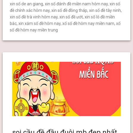
xin số de an giang
,
xin số đánh đề miền nam hôm nay
,
xin số
đề chính xác hôm nay
,
xin số đề đồng tháp
,
xin số đề tây ninh
,
xin số đề trà vinh hôm nay
,
xin số đề ướt
,
xin số lô đề miền
bắc
,
xin xăm số đề hôm nay
,
xổ số đề hôm nay miền nam
,
xổ
số đề hôm nay miền trung
soi cầu đề đầu đuôi mb đẹp nhất