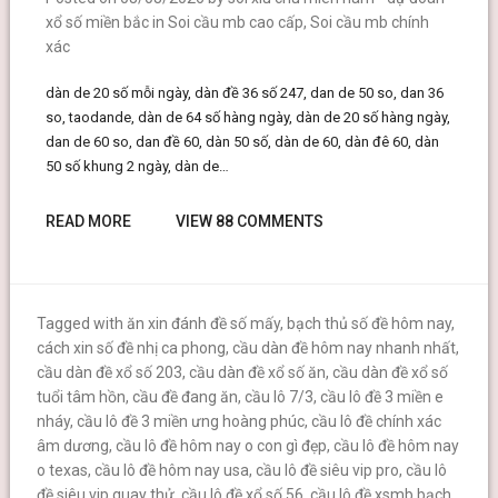
xổ số miền bắc
in
Soi cầu mb cao cấp
,
Soi cầu mb chính
xác
dàn de 20 số mỗi ngày, dàn đề 36 số 247, dan de 50 so, dan 36
so, taodande, dàn de 64 số hàng ngày, dàn de 20 số hàng ngày,
dan de 60 so, dan đề 60, dàn 50 số, dàn de 60, dàn đê 60, dàn
50 số khung 2 ngày, dàn de…
READ MORE
VIEW 88 COMMENTS
Tagged with
ăn xin đánh đề số mấy
,
bạch thủ số đề hôm nay
,
cách xin số đề nhị ca phong
,
cầu dàn đề hôm nay nhanh nhất
,
cầu dàn đề xổ số 203
,
cầu dàn đề xổ số ăn
,
cầu dàn đề xổ số
tuổi tâm hồn
,
cầu đề đang ăn
,
cầu lô 7/3
,
cầu lô đề 3 miền e
nháy
,
cầu lô đề 3 miền ưng hoàng phúc
,
cầu lô đề chính xác
âm dương
,
cầu lô đề hôm nay o con gì đẹp
,
cầu lô đề hôm nay
o texas
,
cầu lô đề hôm nay usa
,
cầu lô đề siêu vip pro
,
cầu lô
đề siêu vip quay thử
,
cầu lô đề xổ số 56
,
cầu lô đề xsmb bạch