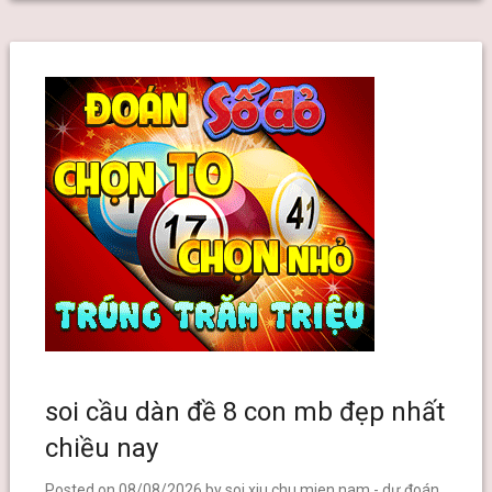
soi cầu dàn đề 8 con mb đẹp nhất
chiều nay
Posted on
08/08/2026
by
soi xiu chu mien nam - dự đoán