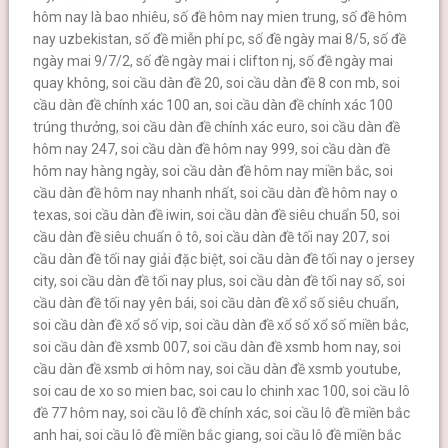
hôm nay là bao nhiêu
,
số đề hôm nay mien trung
,
số đề hôm
nay uzbekistan
,
số đề miễn phí pc
,
số đề ngày mai 8/5
,
số đề
ngày mai 9/7/2
,
số đề ngày mai i clifton nj
,
số đề ngày mai
quay không
,
soi cầu dàn đề 20
,
soi cầu dàn đề 8 con mb
,
soi
cầu dàn đề chính xác 100 an
,
soi cầu dàn đề chính xác 100
trúng thưởng
,
soi cầu dàn đề chính xác euro
,
soi cầu dàn đề
hôm nay 247
,
soi cầu dàn đề hôm nay 999
,
soi cầu dàn đề
hôm nay hàng ngày
,
soi cầu dàn đề hôm nay miền bắc
,
soi
cầu dàn đề hôm nay nhanh nhất
,
soi cầu dàn đề hôm nay o
texas
,
soi cầu dàn đề iwin
,
soi cầu dàn đề siêu chuẩn 50
,
soi
cầu dàn đề siêu chuẩn ô tô
,
soi cầu dàn đề tối nay 207
,
soi
cầu dàn đề tối nay giải đặc biệt
,
soi cầu dàn đề tối nay o jersey
city
,
soi cầu dàn đề tối nay plus
,
soi cầu dàn đề tối nay số
,
soi
cầu dàn đề tối nay yên bái
,
soi cầu dàn đề xổ số siêu chuẩn
,
soi cầu dàn đề xổ số vip
,
soi cầu dàn đề xổ số xổ số miền bắc
,
soi cầu dàn đề xsmb 007
,
soi cầu dàn đề xsmb hom nay
,
soi
cầu dàn đề xsmb ơi hôm nay
,
soi cầu dàn đề xsmb youtube
,
soi cau de xo so mien bac
,
soi cau lo chinh xac 100
,
soi cầu lô
đề 77 hôm nay
,
soi cầu lô đề chính xác
,
soi cầu lô đề miền bắc
anh hai
,
soi cầu lô đề miền bắc giang
,
soi cầu lô đề miền bắc