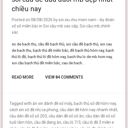
chiều nay
Posted on
08/08/2026
by
soi xiu chu mien nam - dự đoán
xổ số miền bắc
in
Soi cầu mb cao cấp
,
Soi cầu mb chính
xác
so de bach thu, cầu đề bạch thủ, soi cầu đề bạch thủ, soi cau
de bach thu, bạch thủ đề miền bắc, đề bạch thủ hôm nay, bạch
thủ lô đề, bạch thủ lô đề hôm nay, bach thu lo de mb hom nay,
soi cầu bạch thủ đề miền bắc, cau de bach…
READ MORE
VIEW 84 COMMENTS
Tagged with
ăn xin đánh đề số mấy
,
bạch thủ số đề hôm nay
,
cách xin số đề nhị ca phong
,
cầu dàn đề hôm nay nhanh nhất
,
cầu dàn đề xổ số 203
,
cầu dàn đề xổ số ăn
,
cầu dàn đề xổ số
tuổi tâm hồn
,
cầu đề đang ăn
,
cầu lô 7/3
,
cầu lô đề 3 miền e