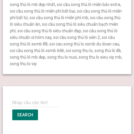
song thủ lô mb đẹp nhất
,
soi cầu song thủ lô miền bắc extra
,
soi cầu song thủ lô miễn phí bất bại
,
soi cầu song thủ lô miễn
phí bất tử
,
soi cầu song thủ lô miễn phí mb
,
soi cầu song thủ
lô siêu chuẩn ân
,
soi cầu song thủ lô siêu chuẩn bạch miễn
phí
,
soi cầu song thủ lô siêu chuẩn đẹp
,
soi cầu song thủ lô
siêu chuẩn ơi hôm nay
,
soi cầu song thủ lô xiên 2
,
soi cầu
song thủ lô xsmb 88
,
soi cau song thủ lo xsmb du doan cau
,
soi cầu song thủ lô xsmb êđê
,
soi song thu lo
,
song thủ lô đề
,
song thủ lô mb đẹp
,
song thu lo nuoi
,
song thu lo sieu vip mb
,
song thu lo vip
SEARCH