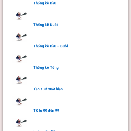
Thống kê Đầu
Thống kê Đuôi
Thống kê Đầu – Đuôi
Thống kê Tổng
Tần suất xuất hiện
TK từ 00 đến 99