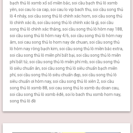
bạch thủ lô xsmb xổ số miền bắc
,
soi cầu bạch thủ lô xsmb
yên
,
soi cau lo ca cap
,
soi cau lo vip bach thu
,
soi cầu song thủ
lô 4 nháy
,
soi cầu song thủ lô chính xác hom
,
soi cầu song thủ
lô chính xác ib
,
soi cầu song thủ lô chính xác là gì
,
soi cầu
song thủ lô chính xác thắng
,
soi cầu song thủ lô hôm nay 188
,
soi cầu song thủ lô hôm nay 4/6
,
soi cầu song thủ lô hôm nay
âm
,
soi cau song thủ lo hom nay de chuan
,
soi cầu song thủ
lô hôm nay rông bạch kim
,
soi cầu song thủ lô miền bắc extra
,
soi cầu song thủ lô miễn phí bất bại
,
soi cầu song thủ lô miễn
phí bất tử
,
soi cầu song thủ lô miễn phí mb
,
soi cầu song thủ
lô siêu chuẩn ân
,
soi cầu song thủ lô siêu chuẩn bạch miễn
phí
,
soi cầu song thủ lô siêu chuẩn đẹp
,
soi cầu song thủ lô
siêu chuẩn ơi hôm nay
,
soi cầu song thủ lô xiên 2
,
soi cầu
song thủ lô xsmb 88
,
soi cau song thủ lo xsmb du doan cau
,
soi cầu song thủ lô xsmb êđê
,
soi lo bach thu xsmb hom nay
,
song thủ lô đề