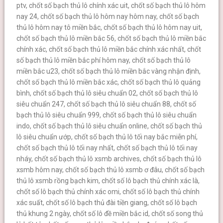
ptv
,
chốt số bạch thủ lô chính xác uit
,
chốt số bạch thủ lô hôm
nay 24
,
chốt số bạch thủ lô hôm nay hôm nay
,
chốt số bạch
thủ lô hôm nay tô miền bắc
,
chốt số bạch thủ lô hôm nay uit
,
chốt số bạch thủ lô miền bắc 56
,
chốt số bạch thủ lô miền bắc
chính xác
,
chốt số bạch thủ lô miền bắc chính xác nhất
,
chốt
số bạch thủ lô miền bắc phí hôm nay
,
chốt số bạch thủ lô
miền bắc u23
,
chốt số bạch thủ lô miền bắc vàng nhận định
,
chốt số bạch thủ lô miền bắc xác
,
chốt số bạch thủ lô quảng
bình
,
chốt số bạch thủ lô siêu chuẩn 02
,
chốt số bạch thủ lô
siêu chuẩn 247
,
chốt số bạch thủ lô siêu chuẩn 88
,
chốt số
bạch thủ lô siêu chuẩn 999
,
chốt số bạch thủ lô siêu chuẩn
indo
,
chốt số bạch thủ lô siêu chuẩn online
,
chốt số bạch thủ
lô siêu chuẩn ướp
,
chốt số bạch thủ lô tối nay bắc miễn phí
,
chốt số bạch thủ lô tối nay nhất
,
chốt số bạch thủ lô tối nay
nháy
,
chốt số bạch thủ lô xsmb archives
,
chốt số bạch thủ lô
xsmb hôm nay
,
chốt số bạch thủ lô xsmb ơ đâu
,
chốt số bạch
thủ lô xsmb rồng bạch kim
,
chốt số lô bạch thủ chính xác là
,
chốt số lô bạch thủ chính xác omi
,
chốt số lô bạch thủ chính
xác suất
,
chốt số lô bạch thủ đài tiền giang
,
chốt số lô bạch
thủ khung 2 ngày
,
chốt số lô đề miền bắc id
,
chốt số song thủ