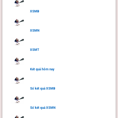
XSMB
XSMN
XSMT
Kết quả hôm nay
Sổ kết quả XSMB
Sổ kết quả XSMN