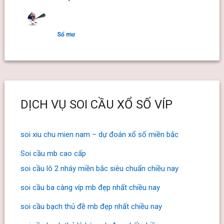
Sổ mơ
DỊCH VỤ SOI CẦU XỔ SỐ VÍP
soi xiu chu mien nam – dự đoán xổ số miền bắc
Soi cầu mb cao cấp
soi cầu lô 2 nháy miền bắc siêu chuẩn chiều nay
soi cầu ba càng víp mb đẹp nhất chiều nay
soi cầu bạch thủ đề mb đẹp nhất chiều nay