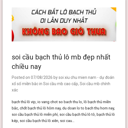
soi cầu bạch thủ lô mb đẹp nhất
chiều nay
Posted on
07/08/2026
by
soi xiu chu mien nam - dự đoán
xổ số miền bắc
in
Soi cầu mb cao cấp
,
Soi cầu mb chính
xác
bạch thủ lô vip, io vang chot so bach thu lo, lô bạch thủ miền
bắc, chốt bạch thủ lô hôm nay, du doan lo to bach thu hom nay,
soi cầu bạch thủ lô miễn phí, soi cầu bạch thủ lô tô, bạch thủ lô
kép, soi cầu bạch thủ lô xiên, soi cau…