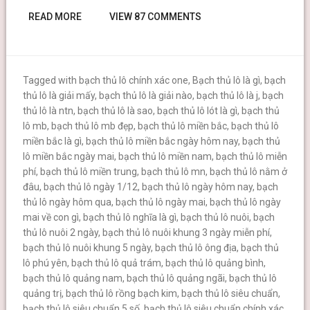
READ MORE
VIEW 87 COMMENTS
Tagged with
bạch thủ lô chính xác one
,
Bạch thủ lô là gì
,
bạch
thủ lô là giải mấy
,
bạch thủ lô là giải nào
,
bạch thủ lô là j
,
bạch
thủ lô là ntn
,
bạch thủ lô là sao
,
bạch thủ lô lót là gì
,
bạch thủ
lô mb
,
bạch thủ lô mb đẹp
,
bạch thủ lô miền bắc
,
bạch thủ lô
miền bắc là gì
,
bạch thủ lô miền bắc ngày hôm nay
,
bạch thủ
lô miền bắc ngày mai
,
bạch thủ lô miền nam
,
bạch thủ lô miễn
phí
,
bạch thủ lô miền trung
,
bạch thủ lô mn
,
bạch thủ lô nằm ở
đâu
,
bạch thủ lô ngày 1/12
,
bạch thủ lô ngày hôm nay
,
bạch
thủ lô ngày hôm qua
,
bạch thủ lô ngày mai
,
bạch thủ lô ngày
mai về con gì
,
bạch thủ lô nghĩa là gì
,
bạch thủ lô nuôi
,
bạch
thủ lô nuôi 2 ngày
,
bạch thủ lô nuôi khung 3 ngày miễn phí
,
bạch thủ lô nuôi khung 5 ngày
,
bạch thủ lô ông địa
,
bạch thủ
lô phú yên
,
bạch thủ lô quả trám
,
bạch thủ lô quảng bình
,
bạch thủ lô quảng nam
,
bạch thủ lô quảng ngãi
,
bạch thủ lô
quảng trị
,
bạch thủ lô rồng bạch kim
,
bạch thủ lô siêu chuẩn
,
bạch thủ lô siêu chuẩn 5 số
,
bạch thủ lô siêu chuẩn chính xác
,