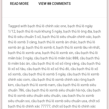
READ MORE
VIEW 88 COMMENTS
Tagged with
bạch thủ lô chính xác one
,
bạch thủ lô ngày
1/12
,
bạch thủ lô nuôi khung 5 ngày
,
bạch thủ lô ông địa
,
bạch
thủ lô siêu chuẩn 5 số
,
bạch thủ lô siêu chuẩn chính xác
,
bạch
thủ lô xsmb 3 càng
,
bạch thủ lô xsmb ăn chắc
,
bạch thủ lô
xsmb ăn gì
,
bạch thủ lô xsmb it
,
bạch thủ lô xsmb lâu về nhất
,
bạch thủ lô xsmb una
,
bạch thủ lô xsmb xin
,
cầu bạch thủ lô
miền bắc 3 ngày
,
cầu bạch thủ lô miền bắc 888
,
cầu bạch thủ
lô miền bắc ăn
,
cầu bạch thủ lô xổ số rồng vàng
,
cầu bạch thủ
lô xổ số tàu
,
cầu bạch thủ lô xổ số thủ đô
,
cầu bạch thủ lô xổ
số xsmb
,
cầu bạch thủ lô xsmb 5 ngày
,
cầu bạch thủ lô xsmb
chính xác com
,
cầu bạch thủ lô xsmb chính xác rông bạch
kim
,
cầu bạch thủ lô xsmb nam
,
cầu bạch thủ lô xsmb siêu
chuẩn 786
,
cầu bạch thủ lô xsmb siêu chuẩn hà nội
,
cầu bạch
thủ lô xsmb siêu chuẩn siêu chuẩn
,
cau bach thu lo xsmb
siêu chuẩn soi
,
cầu bạch thủ lô xsmb siêu chuẩn usa
,
chốt số
bạch thủ lô chính xác 77777
,
chốt số bạch thủ lô chính xác