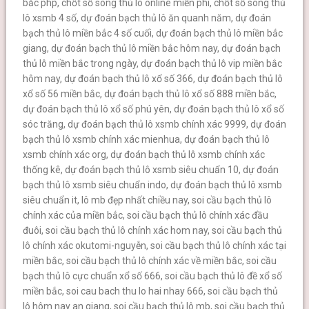
bắc php
,
chốt số song thủ lô online miễn phí
,
chốt số song thủ
lô xsmb 4 số
,
dự đoán bạch thủ lô ăn quanh năm
,
dự đoán
bạch thủ lô miền bắc 4 số cuối
,
dự đoán bạch thủ lô miền bắc
giang
,
dự đoán bạch thủ lô miền bắc hôm nay
,
dự đoán bạch
thủ lô miền bắc trong ngày
,
dự đoán bạch thủ lô vip miền bắc
hôm nay
,
dự đoán bạch thủ lô xổ số 366
,
dự đoán bạch thủ lô
xổ số 56 miền bắc
,
dự đoán bạch thủ lô xổ số 888 miền bắc
,
dự đoán bạch thủ lô xổ số phú yên
,
dự đoán bạch thủ lô xổ số
sóc trăng
,
dự đoán bạch thủ lô xsmb chính xác 9999
,
dự đoán
bạch thủ lô xsmb chính xác mienhua
,
dự đoán bạch thủ lô
xsmb chính xác org
,
dự đoán bạch thủ lô xsmb chính xác
thống kê
,
dự đoán bạch thủ lô xsmb siêu chuẩn 10
,
dự đoán
bạch thủ lô xsmb siêu chuẩn indo
,
dự đoán bạch thủ lô xsmb
siêu chuẩn it
,
lô mb đẹp nhất chiều nay
,
soi cầu bạch thủ lô
chính xác của miền bắc
,
soi cầu bạch thủ lô chính xác đầu
đuôi
,
soi cầu bạch thủ lô chính xác hom nay
,
soi cầu bạch thủ
lô chính xác okutomi-nguyễn
,
soi cầu bạch thủ lô chính xác tại
miền bắc
,
soi cầu bạch thủ lô chính xác về miền bắc
,
soi cầu
bạch thủ lô cực chuẩn xổ số 666
,
soi cầu bạch thủ lô đề xổ số
miền bắc
,
soi cau bach thu lo hai nhay 666
,
soi cầu bạch thủ
lô hôm nay an giang
,
soi cầu bạch thủ lô mb
,
soi cầu bạch thủ