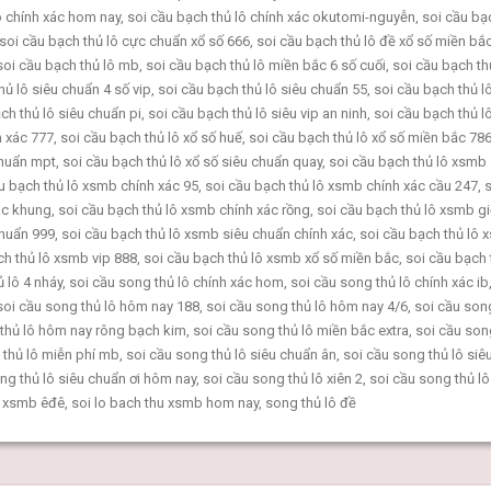
ô chính xác hom nay
,
soi cầu bạch thủ lô chính xác okutomi-nguyễn
,
soi cầu bạ
soi cầu bạch thủ lô cực chuẩn xổ số 666
,
soi cầu bạch thủ lô đề xổ số miền bắ
soi cầu bạch thủ lô mb
,
soi cầu bạch thủ lô miền bắc 6 số cuối
,
soi cầu bạch th
hủ lô siêu chuẩn 4 số vip
,
soi cầu bạch thủ lô siêu chuẩn 55
,
soi cầu bạch thủ l
ch thủ lô siêu chuẩn pi
,
soi cầu bạch thủ lô siêu vip an ninh
,
soi cầu bạch thủ l
h xác 777
,
soi cầu bạch thủ lô xổ số huế
,
soi cầu bạch thủ lô xổ số miền bắc 78
chuẩn mpt
,
soi cầu bạch thủ lô xổ số siêu chuẩn quay
,
soi cầu bạch thủ lô xsmb
u bạch thủ lô xsmb chính xác 95
,
soi cầu bạch thủ lô xsmb chính xác cầu 247
,
s
ác khung
,
soi cầu bạch thủ lô xsmb chính xác rồng
,
soi cầu bạch thủ lô xsmb g
chuẩn 999
,
soi cầu bạch thủ lô xsmb siêu chuẩn chính xác
,
soi cầu bạch thủ lô 
ch thủ lô xsmb vip 888
,
soi cầu bạch thủ lô xsmb xổ số miền bắc
,
soi cầu bạch 
 lô 4 nháy
,
soi cầu song thủ lô chính xác hom
,
soi cầu song thủ lô chính xác ib
soi cầu song thủ lô hôm nay 188
,
soi cầu song thủ lô hôm nay 4/6
,
soi cầu son
 thủ lô hôm nay rông bạch kim
,
soi cầu song thủ lô miền bắc extra
,
soi cầu son
 thủ lô miễn phí mb
,
soi cầu song thủ lô siêu chuẩn ân
,
soi cầu song thủ lô siê
ng thủ lô siêu chuẩn ơi hôm nay
,
soi cầu song thủ lô xiên 2
,
soi cầu song thủ lô
ô xsmb êđê
,
soi lo bach thu xsmb hom nay
,
song thủ lô đề