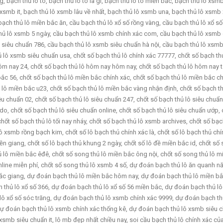
ng
,
bạch thủ lô tô
,
bạch thủ lô tô là gì
,
bạch thủ lô tô miền bắc
,
bạch thủ lô xsmb
 xsmb it
,
bạch thủ lô xsmb lâu về nhất
,
bạch thủ lô xsmb una
,
bạch thủ lô xsmb 
bạch thủ lô miền bắc ăn
,
cầu bạch thủ lô xổ số rồng vàng
,
cầu bạch thủ lô xổ số
hủ lô xsmb 5 ngày
,
cầu bạch thủ lô xsmb chính xác com
,
cầu bạch thủ lô xsmb 
 siêu chuẩn 786
,
cầu bạch thủ lô xsmb siêu chuẩn hà nội
,
cầu bạch thủ lô xsmb
ủ lô xsmb siêu chuẩn usa
,
chốt số bạch thủ lô chính xác 77777
,
chốt số bạch th
hôm nay 24
,
chốt số bạch thủ lô hôm nay hôm nay
,
chốt số bạch thủ lô hôm nay 
bắc 56
,
chốt số bạch thủ lô miền bắc chính xác
,
chốt số bạch thủ lô miền bắc c
 lô miền bắc u23
,
chốt số bạch thủ lô miền bắc vàng nhận định
,
chốt số bạch th
iêu chuẩn 02
,
chốt số bạch thủ lô siêu chuẩn 247
,
chốt số bạch thủ lô siêu chuẩn
ndo
,
chốt số bạch thủ lô siêu chuẩn online
,
chốt số bạch thủ lô siêu chuẩn ướp
,
chốt số bạch thủ lô tối nay nháy
,
chốt số bạch thủ lô xsmb archives
,
chốt số bạc
lô xsmb rồng bạch kim
,
chốt số lô bạch thủ chính xác là
,
chốt số lô bạch thủ chí
iền giang
,
chốt số lô bạch thủ khung 2 ngày
,
chốt số lô đề miền bắc id
,
chốt số
ủ lô miền bắc êđê
,
chốt số song thủ lô miền bắc ông nội
,
chốt số song thủ lô m
nline miễn phí
,
chốt số song thủ lô xsmb 4 số
,
dự đoán bạch thủ lô ăn quanh n
ắc giang
,
dự đoán bạch thủ lô miền bắc hôm nay
,
dự đoán bạch thủ lô miền b
 thủ lô xổ số 366
,
dự đoán bạch thủ lô xổ số 56 miền bắc
,
dự đoán bạch thủ lô
lô xổ số sóc trăng
,
dự đoán bạch thủ lô xsmb chính xác 9999
,
dự đoán bạch th
ự đoán bạch thủ lô xsmb chính xác thống kê
,
dự đoán bạch thủ lô xsmb siêu 
xsmb siêu chuẩn it
,
lô mb đẹp nhất chiều nay
,
soi cầu bạch thủ lô chính xác củ