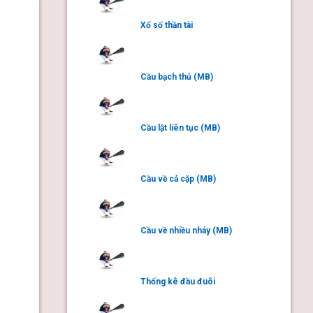
Xổ số thần tài
Cầu bạch thủ (MB)
Cầu lật liên tục (MB)
Cầu về cả cặp (MB)
Cầu về nhiều nháy (MB)
Thống kê đầu đuôi