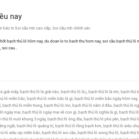
iều nay
ền bắc
in
Soi cầu mb cao cấp
,
Soi cầu mb chính xác
 chốt bạch thủ lô hôm nay, du doan lo to bach thu hom nay, soi cầu bạch thủ lô 
n, soi cau…
là giải mấy
,
bạch thủ lô là giải nào
,
bạch thủ lô là j
,
bạch thủ lô là ntn
,
bạch thủ l
hủ lô miền bắc
,
bạch thủ lô miền bắc là gì
,
bạch thủ lô miền bắc ngày hôm nay
,
í
,
bạch thủ lô miền trung
,
bạch thủ lô mn
,
bạch thủ lô nằm ở đâu
,
bạch thủ lô n
 lô ngày mai
,
bạch thủ lô ngày mai về con gì
,
bạch thủ lô nghĩa là gì
,
bạch thủ lô
 thủ lô nuôi khung 5 ngày
,
bạch thủ lô ông địa
,
bạch thủ lô phú yên
,
bạch thủ l
ảng ngãi
,
bạch thủ lô quảng trị
,
bạch thủ lô rồng bạch kim
,
bạch thủ lô siêu ch
hủ lô siêu vip miền bắc
,
bạch thủ lô soi cầu
,
bạch thủ lô song thủ lô
,
bạch thủ l