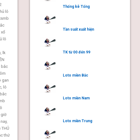
2
Thống kê Tổng
hủ lô
 xsmb
bắc
Tần suất xuất hiện
 xổ
ủ lô
TK từ 00 đến 99
u
,
lk
IỀN
n bắc
hôm
Loto miền Bắc
ô gan
c
,
lô
 bắc
Loto miền Nam
 mb
lô
 giờ
Loto miền Trung
 nay
,
 THỦ
ắc thứ