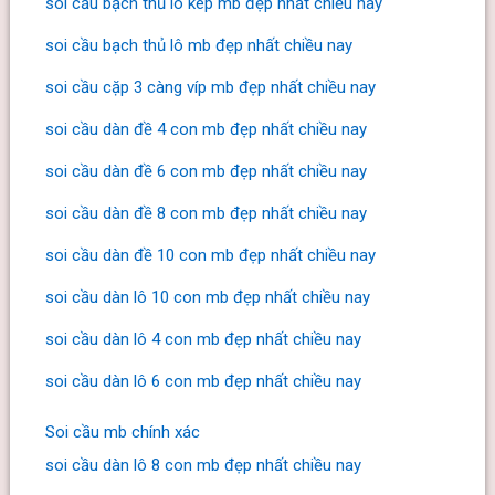
soi cầu bạch thủ lô kép mb đẹp nhất chiều nay
soi cầu bạch thủ lô mb đẹp nhất chiều nay
soi cầu cặp 3 càng víp mb đẹp nhất chiều nay
soi cầu dàn đề 4 con mb đẹp nhất chiều nay
soi cầu dàn đề 6 con mb đẹp nhất chiều nay
soi cầu dàn đề 8 con mb đẹp nhất chiều nay
soi cầu dàn đề 10 con mb đẹp nhất chiều nay
soi cầu dàn lô 10 con mb đẹp nhất chiều nay
soi cầu dàn lô 4 con mb đẹp nhất chiều nay
soi cầu dàn lô 6 con mb đẹp nhất chiều nay
Soi cầu mb chính xác
soi cầu dàn lô 8 con mb đẹp nhất chiều nay