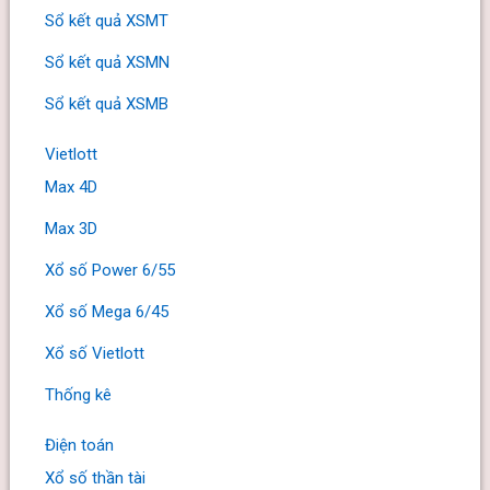
Sổ kết quả XSMT
Sổ kết quả XSMN
Sổ kết quả XSMB
Vietlott
Max 4D
Max 3D
Xổ số Power 6/55
Xổ số Mega 6/45
Xổ số Vietlott
Thống kê
Điện toán
Xổ số thần tài