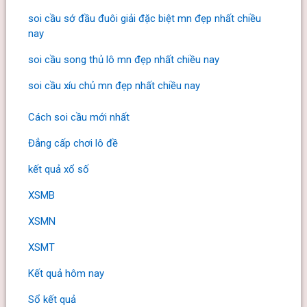
soi cầu sớ đầu đuôi giải đặc biệt mn đẹp nhất chiều
nay
soi cầu song thủ lô mn đẹp nhất chiều nay
soi cầu xíu chủ mn đẹp nhất chiều nay
Cách soi cầu mới nhất
Đẳng cấp chơi lô đề
kết quả xổ số
XSMB
XSMN
XSMT
Kết quả hôm nay
Sổ kết quả