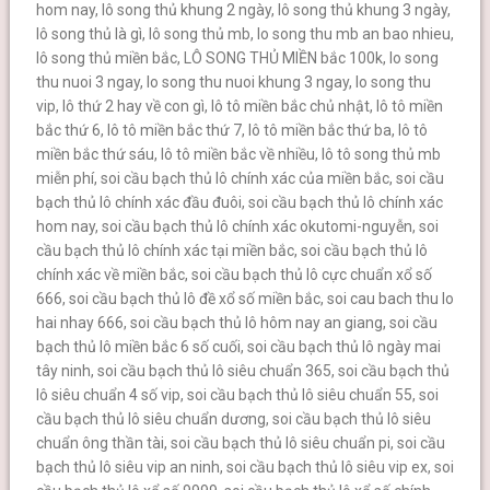
hom nay
,
lô song thủ khung 2 ngày
,
lô song thủ khung 3 ngày
,
lô song thủ là gì
,
lô song thủ mb
,
lo song thu mb an bao nhieu
,
lô song thủ miền bắc
,
LÔ SONG THỦ MIỀN bắc 100k
,
lo song
thu nuoi 3 ngay
,
lo song thu nuoi khung 3 ngay
,
lo song thu
vip
,
lô thứ 2 hay về con gì
,
lô tô miền bắc chủ nhật
,
lô tô miền
bắc thứ 6
,
lô tô miền bắc thứ 7
,
lô tô miền bắc thứ ba
,
lô tô
miền bắc thứ sáu
,
lô tô miền bắc về nhiều
,
lô tô song thủ mb
miễn phí
,
soi cầu bạch thủ lô chính xác của miền bắc
,
soi cầu
bạch thủ lô chính xác đầu đuôi
,
soi cầu bạch thủ lô chính xác
hom nay
,
soi cầu bạch thủ lô chính xác okutomi-nguyễn
,
soi
cầu bạch thủ lô chính xác tại miền bắc
,
soi cầu bạch thủ lô
chính xác về miền bắc
,
soi cầu bạch thủ lô cực chuẩn xổ số
666
,
soi cầu bạch thủ lô đề xổ số miền bắc
,
soi cau bach thu lo
hai nhay 666
,
soi cầu bạch thủ lô hôm nay an giang
,
soi cầu
bạch thủ lô miền bắc 6 số cuối
,
soi cầu bạch thủ lô ngày mai
tây ninh
,
soi cầu bạch thủ lô siêu chuẩn 365
,
soi cầu bạch thủ
lô siêu chuẩn 4 số vip
,
soi cầu bạch thủ lô siêu chuẩn 55
,
soi
cầu bạch thủ lô siêu chuẩn dương
,
soi cầu bạch thủ lô siêu
chuẩn ông thần tài
,
soi cầu bạch thủ lô siêu chuẩn pi
,
soi cầu
bạch thủ lô siêu vip an ninh
,
soi cầu bạch thủ lô siêu vip ex
,
soi