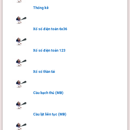
Thống kê
Xổ số điện toán 6x36
Xổ số điện toán 123
Xổ số thần tài
Cầu bạch thủ (MB)
Cầu lật liên tục (MB)