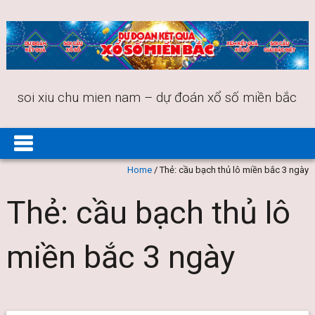
soi xiu chu mien nam – dự đoán xổ số miền bắc
Home
/
Thẻ:
cầu bạch thủ lô miền bắc 3 ngày
Thẻ:
cầu bạch thủ lô
miền bắc 3 ngày