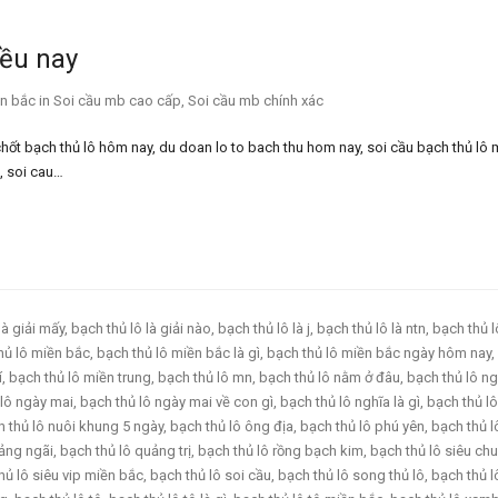
iều nay
ền bắc
in
Soi cầu mb cao cấp
,
Soi cầu mb chính xác
 chốt bạch thủ lô hôm nay, du doan lo to bach thu hom nay, soi cầu bạch thủ lô 
n, soi cau…
là giải mấy
,
bạch thủ lô là giải nào
,
bạch thủ lô là j
,
bạch thủ lô là ntn
,
bạch thủ l
hủ lô miền bắc
,
bạch thủ lô miền bắc là gì
,
bạch thủ lô miền bắc ngày hôm nay
,
í
,
bạch thủ lô miền trung
,
bạch thủ lô mn
,
bạch thủ lô nằm ở đâu
,
bạch thủ lô n
 lô ngày mai
,
bạch thủ lô ngày mai về con gì
,
bạch thủ lô nghĩa là gì
,
bạch thủ lô
 thủ lô nuôi khung 5 ngày
,
bạch thủ lô ông địa
,
bạch thủ lô phú yên
,
bạch thủ l
ảng ngãi
,
bạch thủ lô quảng trị
,
bạch thủ lô rồng bạch kim
,
bạch thủ lô siêu ch
hủ lô siêu vip miền bắc
,
bạch thủ lô soi cầu
,
bạch thủ lô song thủ lô
,
bạch thủ l