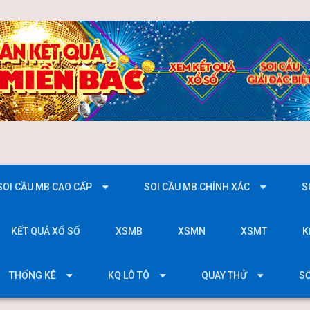
SOI CẦU MB CAO CẤP
SOI CẦU MB CHÍNH XÁC
S
KẾT QUẢ XỔ SỐ
XSMB
XSMN
XSMT
K
THỐNG KÊ
KQ LÔ TÔ
QUAY THỬ
S