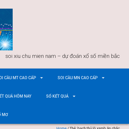
soi xiu chu mien nam – dự đoán xổ số miền bắc
OI CẦU MT CAO CẤP
SOI CẦU MN CAO CẤP
ẾT QUẢ HÔM NAY
SỔ KẾT QUẢ
Ổ MƠ
Home
/
Thẻ:
bạch thủ lô xsmb ăn chắc