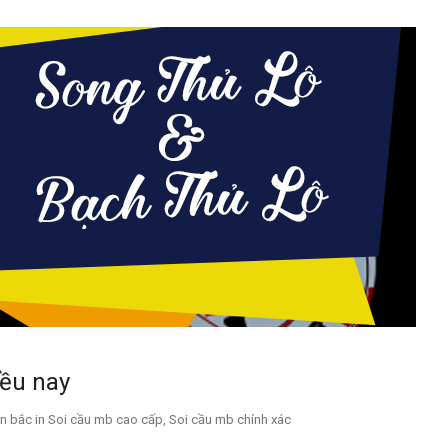
iều nay
ền bắc
in
Soi cầu mb cao cấp
,
Soi cầu mb chính xác