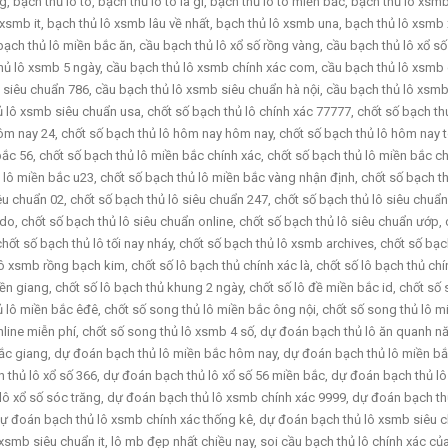
ng
,
bạch thủ lô tô
,
bạch thủ lô tô là gì
,
bạch thủ lô tô miền bắc
,
bạch thủ lô xsmb
 xsmb it
,
bạch thủ lô xsmb lâu về nhất
,
bạch thủ lô xsmb una
,
bạch thủ lô xsmb 
bạch thủ lô miền bắc ăn
,
cầu bạch thủ lô xổ số rồng vàng
,
cầu bạch thủ lô xổ số
hủ lô xsmb 5 ngày
,
cầu bạch thủ lô xsmb chính xác com
,
cầu bạch thủ lô xsmb 
 siêu chuẩn 786
,
cầu bạch thủ lô xsmb siêu chuẩn hà nội
,
cầu bạch thủ lô xsmb
ủ lô xsmb siêu chuẩn usa
,
chốt số bạch thủ lô chính xác 77777
,
chốt số bạch th
hôm nay 24
,
chốt số bạch thủ lô hôm nay hôm nay
,
chốt số bạch thủ lô hôm nay 
bắc 56
,
chốt số bạch thủ lô miền bắc chính xác
,
chốt số bạch thủ lô miền bắc c
 lô miền bắc u23
,
chốt số bạch thủ lô miền bắc vàng nhận định
,
chốt số bạch th
iêu chuẩn 02
,
chốt số bạch thủ lô siêu chuẩn 247
,
chốt số bạch thủ lô siêu chuẩn
ndo
,
chốt số bạch thủ lô siêu chuẩn online
,
chốt số bạch thủ lô siêu chuẩn ướp
,
chốt số bạch thủ lô tối nay nháy
,
chốt số bạch thủ lô xsmb archives
,
chốt số bạc
lô xsmb rồng bạch kim
,
chốt số lô bạch thủ chính xác là
,
chốt số lô bạch thủ chí
iền giang
,
chốt số lô bạch thủ khung 2 ngày
,
chốt số lô đề miền bắc id
,
chốt số
ủ lô miền bắc êđê
,
chốt số song thủ lô miền bắc ông nội
,
chốt số song thủ lô m
nline miễn phí
,
chốt số song thủ lô xsmb 4 số
,
dự đoán bạch thủ lô ăn quanh n
ắc giang
,
dự đoán bạch thủ lô miền bắc hôm nay
,
dự đoán bạch thủ lô miền b
 thủ lô xổ số 366
,
dự đoán bạch thủ lô xổ số 56 miền bắc
,
dự đoán bạch thủ lô
lô xổ số sóc trăng
,
dự đoán bạch thủ lô xsmb chính xác 9999
,
dự đoán bạch th
ự đoán bạch thủ lô xsmb chính xác thống kê
,
dự đoán bạch thủ lô xsmb siêu 
xsmb siêu chuẩn it
,
lô mb đẹp nhất chiều nay
,
soi cầu bạch thủ lô chính xác củ