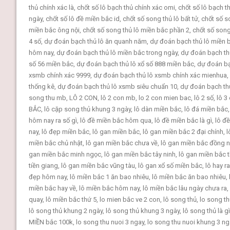
thủ chính xác là
,
chốt số lô bạch thủ chính xác omi
,
chốt số lô bạch t
ngày
,
chốt số lô đề miền bắc id
,
chốt số song thủ lô bất tử
,
chốt số s
miền bắc ông nội
,
chốt số song thủ lô miền bắc phần 2
,
chốt số song
4 số
,
dự đoán bạch thủ lô ăn quanh năm
,
dự đoán bạch thủ lô miền b
hôm nay
,
dự đoán bạch thủ lô miền bắc trong ngày
,
dự đoán bạch th
số 56 miền bắc
,
dự đoán bạch thủ lô xổ số 888 miền bắc
,
dự đoán bạ
xsmb chính xác 9999
,
dự đoán bạch thủ lô xsmb chính xác mienhua
,
thống kê
,
dự đoán bạch thủ lô xsmb siêu chuẩn 10
,
dự đoán bạch th
song thu mb
,
LÔ 2 CON
,
lô 2 con mb
,
lo 2 con mien bac
,
lô 2 số
,
lô 3
BẮC
,
lô cặp song thủ khung 3 ngày
,
lô dàn miền bắc
,
lô đá miền bắc
hôm nay ra số gì
,
lô đề miền bắc hôm qua
,
lô đề miền bắc là gì
,
lô đ
nay
,
lô đẹp miền bắc
,
lô gan miền bắc
,
lô gan miền bắc 2 đại chính
,
l
miền bắc chủ nhật
,
lô gan miền bắc chưa về
,
lô gan miền bắc đồng n
gan miền bắc minh ngọc
,
lô gan miền bắc tây ninh
,
lô gan miền bắc 
tiền giang
,
lô gan miền bắc vũng tàu
,
lô gan xổ số miền bắc
,
lô hay r
đẹp hôm nay
,
lô miền bắc 1 ăn bao nhiêu
,
lô miền bắc ăn bao nhiêu
,
miền bắc hay về
,
lô miền bắc hôm nay
,
lô miền bắc lâu ngày chưa ra
,
quay
,
lô miền bắc thứ 5
,
lo mien bắc ve 2 con
,
lô song thủ
,
lo song th
lô song thủ khung 2 ngày
,
lô song thủ khung 3 ngày
,
lô song thủ là gì
MIỀN bắc 100k
,
lo song thu nuoi 3 ngay
,
lo song thu nuoi khung 3 ng