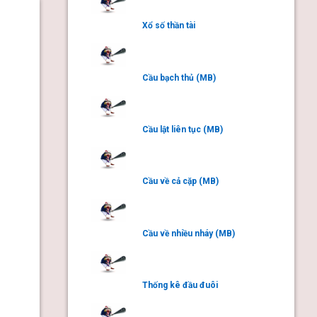
Xổ số thần tài
Cầu bạch thủ (MB)
Cầu lật liên tục (MB)
Cầu về cả cặp (MB)
Cầu về nhiều nháy (MB)
Thống kê đầu đuôi