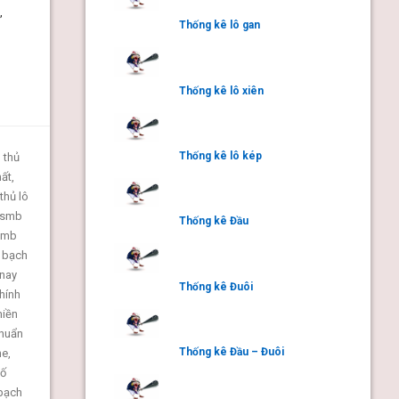
,
Thống kê lô gan
Thống kê lô xiên
Thống kê lô kép
 thủ
hất
,
thủ lô
 xsmb
Thống kê Đầu
xsmb
ố bạch
 nay
Thống kê Đuôi
hính
miền
chuẩn
Thống kê Đầu – Đuôi
ne
,
số
 bạch