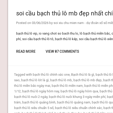
soi cầu bạch thủ lô mb đẹp nhất ch
Posted on
03/06/2026
by
soi xiu chu mien nam - dự đoán xổ số mi
bạch thủ lô vip, io vang chot so bach thu lo, lô bạch thủ miền bắc,
phí, soi cầu bạch thủ lô tô, bạch thủ lô kép, soi cầu bạch thủ lô xiê
READ MORE
VIEW 87 COMMENTS
Tagged with
bạch thủ lô chính xác one
,
Bạch thủ lô là gì
,
bạch thủ lô 
sao
,
bạch thủ lô lót là gì
,
bạch thủ lô mb
,
bạch thủ lô mb đẹp
,
bạch t
thủ lô miền bắc ngày mai
,
bạch thủ lô miền nam
,
bạch thủ lô miễn ph
1/12
,
bạch thủ lô ngày hôm nay
,
bạch thủ lô ngày hôm qua
,
bạch thủ
bạch thủ lô nuôi 2 ngày
,
bạch thủ lô nuôi khung 3 ngày miễn phí
,
bạch
trám
,
bạch thủ lô quảng bình
,
bạch thủ lô quảng nam
,
bạch thủ lô qu
bạch thủ lô siêu chuẩn 5 số
,
bạch thủ lô siêu chuẩn chính xác
,
bạch t