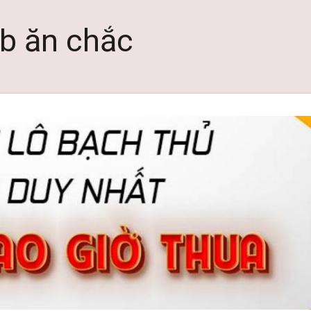
mb ăn chắc