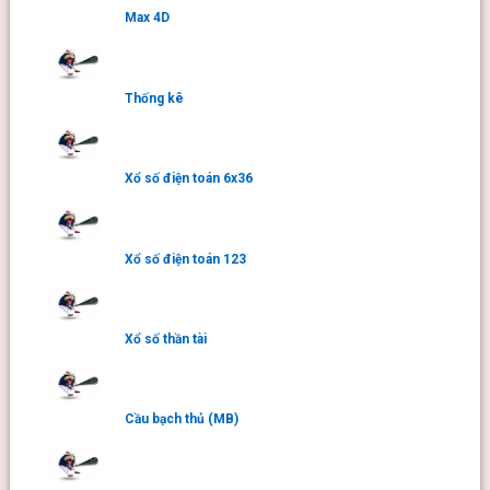
Max 4D
Thống kê
Xổ số điện toán 6x36
Xổ số điện toán 123
Xổ số thần tài
Cầu bạch thủ (MB)