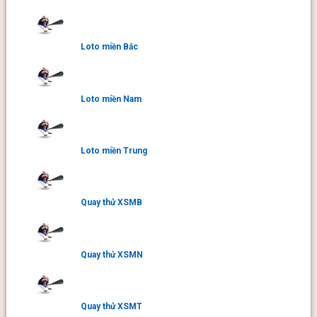
Loto miền Bắc
Loto miền Nam
Loto miền Trung
Quay thử XSMB
Quay thử XSMN
Quay thử XSMT