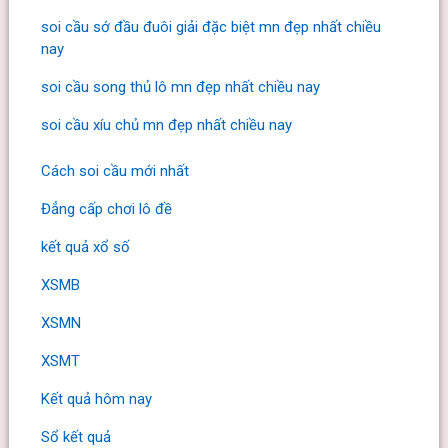
soi cầu sớ đầu đuôi giải đặc biệt mn đẹp nhất chiều
nay
soi cầu song thủ lô mn đẹp nhất chiều nay
soi cầu xíu chủ mn đẹp nhất chiều nay
Cách soi cầu mới nhất
Đẳng cấp chơi lô đề
kết quả xổ số
XSMB
XSMN
XSMT
Kết quả hôm nay
Sổ kết quả