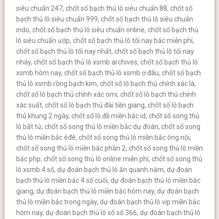
siêu chuẩn 247
,
chốt số bạch thủ lô siêu chuẩn 88
,
chốt số
bạch thủ lô siêu chuẩn 999
,
chốt số bạch thủ lô siêu chuẩn
indo
,
chốt số bạch thủ lô siêu chuẩn online
,
chốt số bạch thủ
lô siêu chuẩn ướp
,
chốt số bạch thủ lô tối nay bắc miễn phí
,
chốt số bạch thủ lô tối nay nhất
,
chốt số bạch thủ lô tối nay
nháy
,
chốt số bạch thủ lô xsmb archives
,
chốt số bạch thủ lô
xsmb hôm nay
,
chốt số bạch thủ lô xsmb ơ đâu
,
chốt số bạch
thủ lô xsmb rồng bạch kim
,
chốt số lô bạch thủ chính xác là
,
chốt số lô bạch thủ chính xác omi
,
chốt số lô bạch thủ chính
xác suất
,
chốt số lô bạch thủ đài tiền giang
,
chốt số lô bạch
thủ khung 2 ngày
,
chốt số lô đề miền bắc id
,
chốt số song thủ
lô bất tử
,
chốt số song thủ lô miền bắc dự đoán
,
chốt số song
thủ lô miền bắc êđê
,
chốt số song thủ lô miền bắc ông nội
,
chốt số song thủ lô miền bắc phần 2
,
chốt số song thủ lô miền
bắc php
,
chốt số song thủ lô online miễn phí
,
chốt số song thủ
lô xsmb 4 số
,
dự đoán bạch thủ lô ăn quanh năm
,
dự đoán
bạch thủ lô miền bắc 4 số cuối
,
dự đoán bạch thủ lô miền bắc
giang
,
dự đoán bạch thủ lô miền bắc hôm nay
,
dự đoán bạch
thủ lô miền bắc trong ngày
,
dự đoán bạch thủ lô vip miền bắc
hôm nay
,
dự đoán bạch thủ lô xổ số 366
,
dự đoán bạch thủ lô