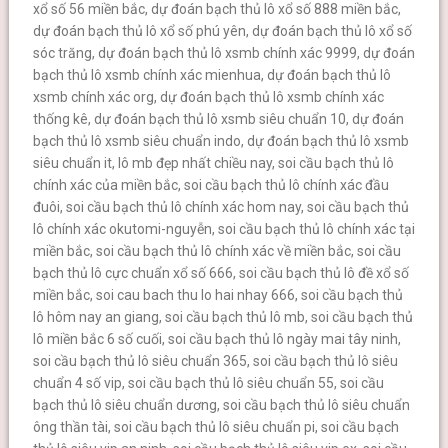
xổ số 56 miền bắc
,
dự đoán bạch thủ lô xổ số 888 miền bắc
,
dự đoán bạch thủ lô xổ số phú yên
,
dự đoán bạch thủ lô xổ số
sóc trăng
,
dự đoán bạch thủ lô xsmb chính xác 9999
,
dự đoán
bạch thủ lô xsmb chính xác mienhua
,
dự đoán bạch thủ lô
xsmb chính xác org
,
dự đoán bạch thủ lô xsmb chính xác
thống kê
,
dự đoán bạch thủ lô xsmb siêu chuẩn 10
,
dự đoán
bạch thủ lô xsmb siêu chuẩn indo
,
dự đoán bạch thủ lô xsmb
siêu chuẩn it
,
lô mb đẹp nhất chiều nay
,
soi cầu bạch thủ lô
chính xác của miền bắc
,
soi cầu bạch thủ lô chính xác đầu
đuôi
,
soi cầu bạch thủ lô chính xác hom nay
,
soi cầu bạch thủ
lô chính xác okutomi-nguyễn
,
soi cầu bạch thủ lô chính xác tại
miền bắc
,
soi cầu bạch thủ lô chính xác về miền bắc
,
soi cầu
bạch thủ lô cực chuẩn xổ số 666
,
soi cầu bạch thủ lô đề xổ số
miền bắc
,
soi cau bach thu lo hai nhay 666
,
soi cầu bạch thủ
lô hôm nay an giang
,
soi cầu bạch thủ lô mb
,
soi cầu bạch thủ
lô miền bắc 6 số cuối
,
soi cầu bạch thủ lô ngày mai tây ninh
,
soi cầu bạch thủ lô siêu chuẩn 365
,
soi cầu bạch thủ lô siêu
chuẩn 4 số vip
,
soi cầu bạch thủ lô siêu chuẩn 55
,
soi cầu
bạch thủ lô siêu chuẩn dương
,
soi cầu bạch thủ lô siêu chuẩn
ông thần tài
,
soi cầu bạch thủ lô siêu chuẩn pi
,
soi cầu bạch