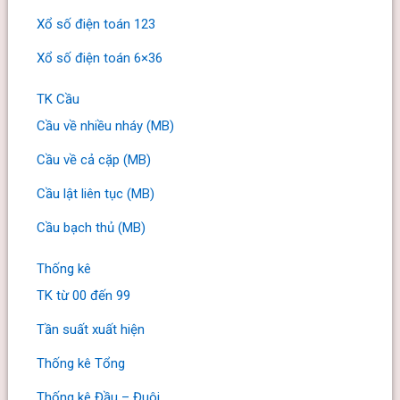
Xổ số điện toán 123
Xổ số điện toán 6×36
TK Cầu
Cầu về nhiều nháy (MB)
Cầu về cả cặp (MB)
Cầu lật liên tục (MB)
Cầu bạch thủ (MB)
Thống kê
TK từ 00 đến 99
Tần suất xuất hiện
Thống kê Tổng
Thống kê Đầu – Đuôi