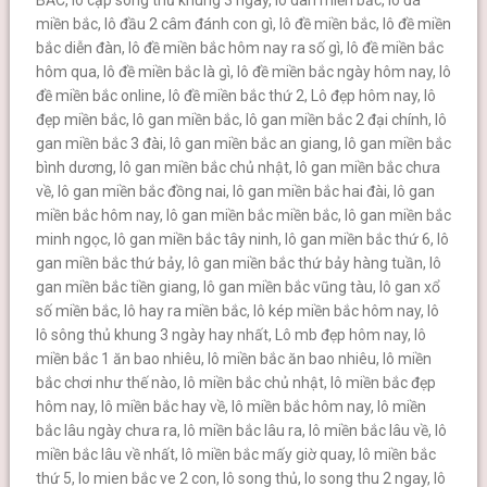
miền bắc
,
lô đầu 2 câm đánh con gì
,
lô đề miền bắc
,
lô đề miền
bắc diễn đàn
,
lô đề miền bắc hôm nay ra số gì
,
lô đề miền bắc
hôm qua
,
lô đề miền bắc là gì
,
lô đề miền bắc ngày hôm nay
,
lô
đề miền bắc online
,
lô đề miền bắc thứ 2
,
Lô đẹp hôm nay
,
lô
đẹp miền bắc
,
lô gan miền bắc
,
lô gan miền bắc 2 đại chính
,
lô
gan miền bắc 3 đài
,
lô gan miền bắc an giang
,
lô gan miền bắc
bình dương
,
lô gan miền bắc chủ nhật
,
lô gan miền bắc chưa
về
,
lô gan miền bắc đồng nai
,
lô gan miền bắc hai đài
,
lô gan
miền bắc hôm nay
,
lô gan miền bắc miền bắc
,
lô gan miền bắc
minh ngọc
,
lô gan miền bắc tây ninh
,
lô gan miền bắc thứ 6
,
lô
gan miền bắc thứ bảy
,
lô gan miền bắc thứ bảy hàng tuần
,
lô
gan miền bắc tiền giang
,
lô gan miền bắc vũng tàu
,
lô gan xổ
số miền bắc
,
lô hay ra miền bắc
,
lô kép miền bắc hôm nay
,
lô
lô sông thủ khung 3 ngày hay nhất
,
Lô mb đẹp hôm nay
,
lô
miền bắc 1 ăn bao nhiêu
,
lô miền bắc ăn bao nhiêu
,
lô miền
bắc chơi như thế nào
,
lô miền bắc chủ nhật
,
lô miền bắc đẹp
hôm nay
,
lô miền bắc hay về
,
lô miền bắc hôm nay
,
lô miền
bắc lâu ngày chưa ra
,
lô miền bắc lâu ra
,
lô miền bắc lâu về
,
lô
miền bắc lâu về nhất
,
lô miền bắc mấy giờ quay
,
lô miền bắc
thứ 5
,
lo mien bắc ve 2 con
,
lô song thủ
,
lo song thu 2 ngay
,
lô