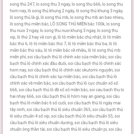
song thủ 247
,
lo song thu 3 ngay
,
lo song thu 666
,
lo song thu
hom nay
,
lô song thủ khung 2 ngày
,
lô song thủ khung 3 ngày
,
lô song thủ là gì
,
lô song thủ mb
,
lo song thu mb an bao nhieu
,
lô song thủ miền bắc
,
LÔ SONG THỦ MIỀN bắc 100k
,
lo song
thu nuoi 3 ngay
,
lo song thu nuoi khung 3 ngay
,
lo song thu
vip
,
lô thứ 2 hay về con gì
,
lô tô miền bắc chủ nhật
,
lô tô miền
bắc thứ 6
,
lô tô miền bắc thứ 7
,
lô tô miền bắc thứ ba
,
lô tô
miền bắc thứ sáu
,
lô tô miền bắc về nhiều
,
lô tô song thủ mb
miễn phí
,
soi cầu bạch thủ lô chính xác của miền bắc
,
soi cầu
bạch thủ lô chính xác đầu đuôi
,
soi cầu bạch thủ lô chính xác
hom nay
,
soi cầu bạch thủ lô chính xác okutomi-nguyễn
,
soi
cầu bạch thủ lô chính xác tại miền bắc
,
soi cầu bạch thủ lô
chính xác về miền bắc
,
soi cầu bạch thủ lô cực chuẩn xổ số
666
,
soi cầu bạch thủ lô đề xổ số miền bắc
,
soi cau bach thu lo
hai nhay 666
,
soi cầu bạch thủ lô hôm nay an giang
,
soi cầu
bạch thủ lô miền bắc 6 số cuối
,
soi cầu bạch thủ lô ngày mai
tây ninh
,
soi cầu bạch thủ lô siêu chuẩn 365
,
soi cầu bạch thủ
lô siêu chuẩn 4 số vip
,
soi cầu bạch thủ lô siêu chuẩn 55
,
soi
cầu bạch thủ lô siêu chuẩn dương
,
soi cầu bạch thủ lô siêu
chuẩn ông thần tài
,
soi cầu bạch thủ lô siêu chuẩn pi
,
soi cầu