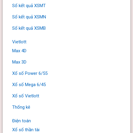
Sổ kết quả XSMT
Sổ kết quả XSMN
Sổ kết quả XSMB
Vietlott
Max 4D
Max 3D
Xổ số Power 6/55
Xổ số Mega 6/45
Xổ số Vietlott
Thống kê
Điện toán
Xổ số thần tài