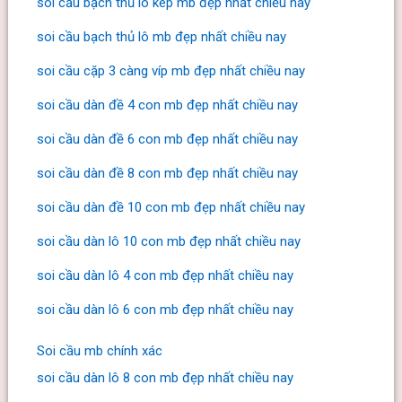
soi cầu bạch thủ lô kép mb đẹp nhất chiều nay
soi cầu bạch thủ lô mb đẹp nhất chiều nay
soi cầu cặp 3 càng víp mb đẹp nhất chiều nay
soi cầu dàn đề 4 con mb đẹp nhất chiều nay
soi cầu dàn đề 6 con mb đẹp nhất chiều nay
soi cầu dàn đề 8 con mb đẹp nhất chiều nay
soi cầu dàn đề 10 con mb đẹp nhất chiều nay
soi cầu dàn lô 10 con mb đẹp nhất chiều nay
soi cầu dàn lô 4 con mb đẹp nhất chiều nay
soi cầu dàn lô 6 con mb đẹp nhất chiều nay
Soi cầu mb chính xác
soi cầu dàn lô 8 con mb đẹp nhất chiều nay