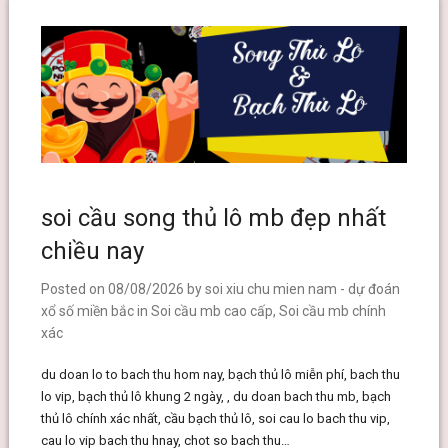
soi cầu song thủ lô mb đẹp nhất
chiều nay
Posted on
08/08/2026
by
soi xiu chu mien nam - dự đoán
xổ số miền bắc
in
Soi cầu mb cao cấp
,
Soi cầu mb chính
xác
du doan lo to bach thu hom nay, bạch thủ lô miễn phí, bach thu
lo vip, bạch thủ lô khung 2 ngày, , du doan bach thu mb, bạch
thủ lô chính xác nhất, cầu bạch thủ lô, soi cau lo bach thu vip,
cau lo vip bach thu hnay, chot so bach thu…