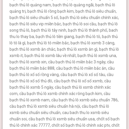
bạch thủ lô quảng nam
,
bạch thủ lô quảng ngãi
,
bạch thủ lô
quảng trị
,
bạch thủ lô rồng bạch kim
,
bạch thủ lô siêu chuẩn
,
bạch thủ lô siêu chuẩn 5 số
,
bạch thủ lô siêu chuẩn chính xác
,
bạch thủ lô siêu vip miền bắc
,
bạch thủ lô soi cầu
,
bạch thủ lô
song thủ lô
,
bạch thủ lô tây ninh
,
bạch thủ lô thành phố
,
bach
thu lo thay ba
,
bạch thủ lô tiền giang
,
bạch thủ lô tô
,
bạch thủ
lô tô là gì
,
bạch thủ lô tô miền bắc
,
bạch thủ lô xsmb 3 càng
,
bạch thủ lô xsmb ăn chắc
,
bạch thủ lô xsmb ăn gì
,
bạch thủ lô
xsmb it
,
bạch thủ lô xsmb lâu về nhất
,
bạch thủ lô xsmb una
,
bạch thủ lô xsmb xin
,
cầu bạch thủ lô miền bắc 3 ngày
,
cầu
bạch thủ lô miền bắc 888
,
cầu bạch thủ lô miền bắc ăn
,
cầu
bạch thủ lô xổ số rồng vàng
,
cầu bạch thủ lô xổ số tàu
,
cầu
bạch thủ lô xổ số thủ đô
,
cầu bạch thủ lô xổ số xsmb
,
cầu
bạch thủ lô xsmb 5 ngày
,
cầu bạch thủ lô xsmb chính xác
com
,
cầu bạch thủ lô xsmb chính xác rông bạch kim
,
cầu
bạch thủ lô xsmb nam
,
cầu bạch thủ lô xsmb siêu chuẩn 786
,
cầu bạch thủ lô xsmb siêu chuẩn hà nội
,
cầu bạch thủ lô
xsmb siêu chuẩn siêu chuẩn
,
cau bach thu lo xsmb siêu
chuẩn soi
,
cầu bạch thủ lô xsmb siêu chuẩn usa
,
chốt số bạch
thủ lô chính xác 77777
,
chốt số bạch thủ lô chính xác ptv
,
chốt