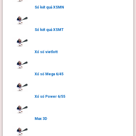
Sổ kết quả XSMN
Sổ kết quả XSMT
Xổ số vietlott
Xổ số Mega 6/45
Xổ số Power 6/55
Max 3D