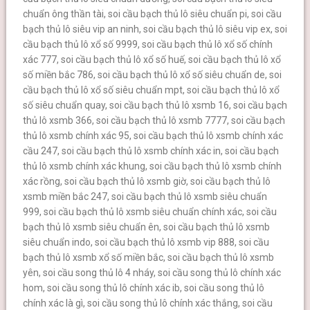
chuẩn ông thần tài
,
soi cầu bạch thủ lô siêu chuẩn pi
,
soi cầu
bạch thủ lô siêu vip an ninh
,
soi cầu bạch thủ lô siêu vip ex
,
soi
cầu bạch thủ lô xổ số 9999
,
soi cầu bạch thủ lô xổ số chính
xác 777
,
soi cầu bạch thủ lô xổ số huế
,
soi cầu bạch thủ lô xổ
số miền bắc 786
,
soi cầu bạch thủ lô xổ số siêu chuẩn de
,
soi
cầu bạch thủ lô xổ số siêu chuẩn mpt
,
soi cầu bạch thủ lô xổ
số siêu chuẩn quay
,
soi cầu bạch thủ lô xsmb 16
,
soi cầu bạch
thủ lô xsmb 366
,
soi cầu bạch thủ lô xsmb 7777
,
soi cầu bạch
thủ lô xsmb chính xác 95
,
soi cầu bạch thủ lô xsmb chính xác
cầu 247
,
soi cầu bạch thủ lô xsmb chính xác in
,
soi cầu bạch
thủ lô xsmb chính xác khung
,
soi cầu bạch thủ lô xsmb chính
xác rồng
,
soi cầu bạch thủ lô xsmb giờ
,
soi cầu bạch thủ lô
xsmb miền bắc 247
,
soi cầu bạch thủ lô xsmb siêu chuẩn
999
,
soi cầu bạch thủ lô xsmb siêu chuẩn chính xác
,
soi cầu
bạch thủ lô xsmb siêu chuẩn ên
,
soi cầu bạch thủ lô xsmb
siêu chuẩn indo
,
soi cầu bạch thủ lô xsmb vip 888
,
soi cầu
bạch thủ lô xsmb xổ số miền bắc
,
soi cầu bạch thủ lô xsmb
yên
,
soi cầu song thủ lô 4 nháy
,
soi cầu song thủ lô chính xác
hom
,
soi cầu song thủ lô chính xác ib
,
soi cầu song thủ lô
chính xác là gì
,
soi cầu song thủ lô chính xác thắng
,
soi cầu