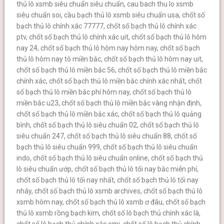
thủ lô xsmb siêu chuẩn siêu chuẩn
,
cau bach thu lo xsmb
siêu chuẩn soi
,
cầu bạch thủ lô xsmb siêu chuẩn usa
,
chốt số
bạch thủ lô chính xác 77777
,
chốt số bạch thủ lô chính xác
ptv
,
chốt số bạch thủ lô chính xác uit
,
chốt số bạch thủ lô hôm
nay 24
,
chốt số bạch thủ lô hôm nay hôm nay
,
chốt số bạch
thủ lô hôm nay tô miền bắc
,
chốt số bạch thủ lô hôm nay uit
,
chốt số bạch thủ lô miền bắc 56
,
chốt số bạch thủ lô miền bắc
chính xác
,
chốt số bạch thủ lô miền bắc chính xác nhất
,
chốt
số bạch thủ lô miền bắc phí hôm nay
,
chốt số bạch thủ lô
miền bắc u23
,
chốt số bạch thủ lô miền bắc vàng nhận định
,
chốt số bạch thủ lô miền bắc xác
,
chốt số bạch thủ lô quảng
bình
,
chốt số bạch thủ lô siêu chuẩn 02
,
chốt số bạch thủ lô
siêu chuẩn 247
,
chốt số bạch thủ lô siêu chuẩn 88
,
chốt số
bạch thủ lô siêu chuẩn 999
,
chốt số bạch thủ lô siêu chuẩn
indo
,
chốt số bạch thủ lô siêu chuẩn online
,
chốt số bạch thủ
lô siêu chuẩn ướp
,
chốt số bạch thủ lô tối nay bắc miễn phí
,
chốt số bạch thủ lô tối nay nhất
,
chốt số bạch thủ lô tối nay
nháy
,
chốt số bạch thủ lô xsmb archives
,
chốt số bạch thủ lô
xsmb hôm nay
,
chốt số bạch thủ lô xsmb ơ đâu
,
chốt số bạch
thủ lô xsmb rồng bạch kim
,
chốt số lô bạch thủ chính xác là
,