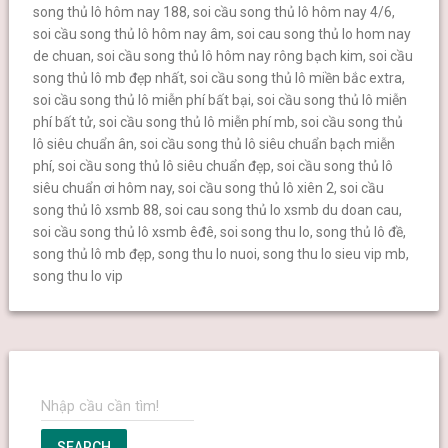
song thủ lô hôm nay 188
,
soi cầu song thủ lô hôm nay 4/6
,
soi cầu song thủ lô hôm nay âm
,
soi cau song thủ lo hom nay
de chuan
,
soi cầu song thủ lô hôm nay rông bạch kim
,
soi cầu
song thủ lô mb đẹp nhất
,
soi cầu song thủ lô miền bắc extra
,
soi cầu song thủ lô miễn phí bất bại
,
soi cầu song thủ lô miễn
phí bất tử
,
soi cầu song thủ lô miễn phí mb
,
soi cầu song thủ
lô siêu chuẩn ân
,
soi cầu song thủ lô siêu chuẩn bạch miễn
phí
,
soi cầu song thủ lô siêu chuẩn đẹp
,
soi cầu song thủ lô
siêu chuẩn ơi hôm nay
,
soi cầu song thủ lô xiên 2
,
soi cầu
song thủ lô xsmb 88
,
soi cau song thủ lo xsmb du doan cau
,
soi cầu song thủ lô xsmb êđê
,
soi song thu lo
,
song thủ lô đề
,
song thủ lô mb đẹp
,
song thu lo nuoi
,
song thu lo sieu vip mb
,
song thu lo vip
SEARCH