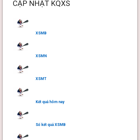
CẬP NHẬT KQXS
XSMB
XSMN
XSMT
Kết quả hôm nay
Sổ kết quả XSMB