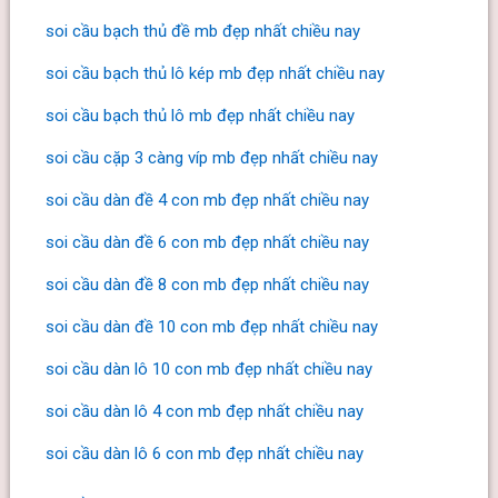
soi cầu bạch thủ đề mb đẹp nhất chiều nay
soi cầu bạch thủ lô kép mb đẹp nhất chiều nay
soi cầu bạch thủ lô mb đẹp nhất chiều nay
soi cầu cặp 3 càng víp mb đẹp nhất chiều nay
soi cầu dàn đề 4 con mb đẹp nhất chiều nay
soi cầu dàn đề 6 con mb đẹp nhất chiều nay
soi cầu dàn đề 8 con mb đẹp nhất chiều nay
soi cầu dàn đề 10 con mb đẹp nhất chiều nay
soi cầu dàn lô 10 con mb đẹp nhất chiều nay
soi cầu dàn lô 4 con mb đẹp nhất chiều nay
soi cầu dàn lô 6 con mb đẹp nhất chiều nay