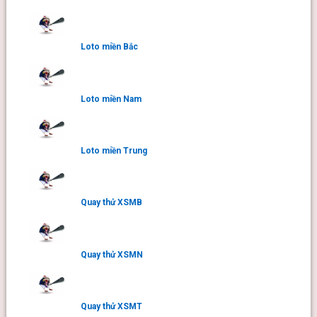
Loto miền Bắc
Loto miền Nam
Loto miền Trung
Quay thử XSMB
Quay thử XSMN
Quay thử XSMT