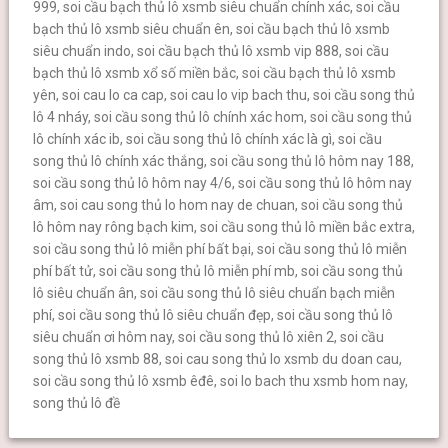
999
,
soi cầu bạch thủ lô xsmb siêu chuẩn chính xác
,
soi cầu
bạch thủ lô xsmb siêu chuẩn ên
,
soi cầu bạch thủ lô xsmb
siêu chuẩn indo
,
soi cầu bạch thủ lô xsmb vip 888
,
soi cầu
bạch thủ lô xsmb xổ số miền bắc
,
soi cầu bạch thủ lô xsmb
yên
,
soi cau lo ca cap
,
soi cau lo vip bach thu
,
soi cầu song thủ
lô 4 nháy
,
soi cầu song thủ lô chính xác hom
,
soi cầu song thủ
lô chính xác ib
,
soi cầu song thủ lô chính xác là gì
,
soi cầu
song thủ lô chính xác thắng
,
soi cầu song thủ lô hôm nay 188
,
soi cầu song thủ lô hôm nay 4/6
,
soi cầu song thủ lô hôm nay
âm
,
soi cau song thủ lo hom nay de chuan
,
soi cầu song thủ
lô hôm nay rông bạch kim
,
soi cầu song thủ lô miền bắc extra
,
soi cầu song thủ lô miễn phí bất bại
,
soi cầu song thủ lô miễn
phí bất tử
,
soi cầu song thủ lô miễn phí mb
,
soi cầu song thủ
lô siêu chuẩn ân
,
soi cầu song thủ lô siêu chuẩn bạch miễn
phí
,
soi cầu song thủ lô siêu chuẩn đẹp
,
soi cầu song thủ lô
siêu chuẩn ơi hôm nay
,
soi cầu song thủ lô xiên 2
,
soi cầu
song thủ lô xsmb 88
,
soi cau song thủ lo xsmb du doan cau
,
soi cầu song thủ lô xsmb êđê
,
soi lo bach thu xsmb hom nay
,
song thủ lô đề