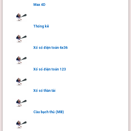
Max 4D
Thống kê
Xổ số điện toán 6x36
Xổ số điện toán 123
Xổ số thần tài
Cầu bạch thủ (MB)