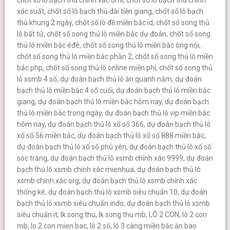
chốt số lô bạch thủ chính xác omi
,
chốt số lô bạch thủ chính
xác suất
,
chốt số lô bạch thủ đài tiền giang
,
chốt số lô bạch
thủ khung 2 ngày
,
chốt số lô đề miền bắc id
,
chốt số song thủ
lô bất tử
,
chốt số song thủ lô miền bắc dự đoán
,
chốt số song
thủ lô miền bắc êđê
,
chốt số song thủ lô miền bắc ông nội
,
chốt số song thủ lô miền bắc phần 2
,
chốt số song thủ lô miền
bắc php
,
chốt số song thủ lô online miễn phí
,
chốt số song thủ
lô xsmb 4 số
,
dự đoán bạch thủ lô ăn quanh năm
,
dự đoán
bạch thủ lô miền bắc 4 số cuối
,
dự đoán bạch thủ lô miền bắc
giang
,
dự đoán bạch thủ lô miền bắc hôm nay
,
dự đoán bạch
thủ lô miền bắc trong ngày
,
dự đoán bạch thủ lô vip miền bắc
hôm nay
,
dự đoán bạch thủ lô xổ số 366
,
dự đoán bạch thủ lô
xổ số 56 miền bắc
,
dự đoán bạch thủ lô xổ số 888 miền bắc
,
dự đoán bạch thủ lô xổ số phú yên
,
dự đoán bạch thủ lô xổ số
sóc trăng
,
dự đoán bạch thủ lô xsmb chính xác 9999
,
dự đoán
bạch thủ lô xsmb chính xác mienhua
,
dự đoán bạch thủ lô
xsmb chính xác org
,
dự đoán bạch thủ lô xsmb chính xác
thống kê
,
dự đoán bạch thủ lô xsmb siêu chuẩn 10
,
dự đoán
bạch thủ lô xsmb siêu chuẩn indo
,
dự đoán bạch thủ lô xsmb
siêu chuẩn it
,
lk song thu
,
lk song thu mb
,
LÔ 2 CON
,
lô 2 con
mb
,
lo 2 con mien bac
,
lô 2 số
,
lô 3 càng miền bắc ăn bao