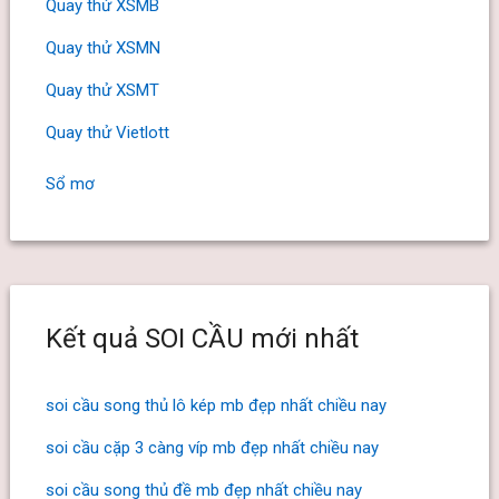
Quay thử XSMB
Quay thử XSMN
Quay thử XSMT
Quay thử Vietlott
Sổ mơ
Kết quả SOI CẦU mới nhất
soi cầu song thủ lô kép mb đẹp nhất chiều nay
soi cầu cặp 3 càng víp mb đẹp nhất chiều nay
soi cầu song thủ đề mb đẹp nhất chiều nay