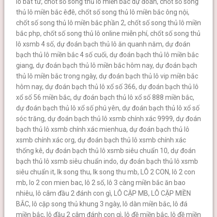
lô bất tử
,
chốt số song thủ lô miền bắc dự đoán
,
chốt số song
thủ lô miền bắc êđê
,
chốt số song thủ lô miền bắc ông nội
,
chốt số song thủ lô miền bắc phần 2
,
chốt số song thủ lô miền
bắc php
,
chốt số song thủ lô online miễn phí
,
chốt số song thủ
lô xsmb 4 số
,
dự đoán bạch thủ lô ăn quanh năm
,
dự đoán
bạch thủ lô miền bắc 4 số cuối
,
dự đoán bạch thủ lô miền bắc
giang
,
dự đoán bạch thủ lô miền bắc hôm nay
,
dự đoán bạch
thủ lô miền bắc trong ngày
,
dự đoán bạch thủ lô vip miền bắc
hôm nay
,
dự đoán bạch thủ lô xổ số 366
,
dự đoán bạch thủ lô
xổ số 56 miền bắc
,
dự đoán bạch thủ lô xổ số 888 miền bắc
,
dự đoán bạch thủ lô xổ số phú yên
,
dự đoán bạch thủ lô xổ số
sóc trăng
,
dự đoán bạch thủ lô xsmb chính xác 9999
,
dự đoán
bạch thủ lô xsmb chính xác mienhua
,
dự đoán bạch thủ lô
xsmb chính xác org
,
dự đoán bạch thủ lô xsmb chính xác
thống kê
,
dự đoán bạch thủ lô xsmb siêu chuẩn 10
,
dự đoán
bạch thủ lô xsmb siêu chuẩn indo
,
dự đoán bạch thủ lô xsmb
siêu chuẩn it
,
lk song thu
,
lk song thu mb
,
LÔ 2 CON
,
lô 2 con
mb
,
lo 2 con mien bac
,
lô 2 số
,
lô 3 càng miền bắc ăn bao
nhiêu
,
lô câm đầu 2 đánh con gì
,
LÔ CẶP MB
,
LÔ CẶP MIỀN
BẮC
,
lô cặp song thủ khung 3 ngày
,
lô dàn miền bắc
,
lô đá
miền bắc
,
lô đầu 2 câm đánh con gì
,
lô đề miền bắc
,
lô đề miền