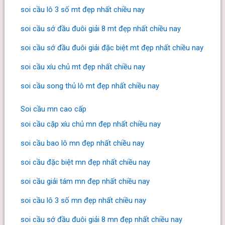
soi cầu lô 3 số mt đẹp nhất chiều nay
soi cầu sớ đầu đuôi giải 8 mt đẹp nhất chiều nay
soi cầu sớ đầu đuôi giải đặc biệt mt đẹp nhất chiều nay
soi cầu xíu chủ mt đẹp nhất chiều nay
soi cầu song thủ lô mt đẹp nhất chiều nay
Soi cầu mn cao cấp
soi cầu cặp xíu chủ mn đẹp nhất chiều nay
soi cầu bao lô mn đẹp nhất chiều nay
soi cầu đặc biệt mn đẹp nhất chiều nay
soi cầu giải tám mn đẹp nhất chiều nay
soi cầu lô 3 số mn đẹp nhất chiều nay
soi cầu sớ đầu đuôi giải 8 mn đẹp nhất chiều nay