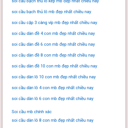
soi cầu bạch thủ lô kép mb đẹp nhất chiều nay
soi cầu bạch thủ lô mb đẹp nhất chiều nay
soi cầu cặp 3 càng víp mb đẹp nhất chiều nay
soi cầu dàn đề 4 con mb đẹp nhất chiều nay
soi cầu dàn đề 6 con mb đẹp nhất chiều nay
soi cầu dàn đề 8 con mb đẹp nhất chiều nay
soi cầu dàn đề 10 con mb đẹp nhất chiều nay
soi cầu dàn lô 10 con mb đẹp nhất chiều nay
soi cầu dàn lô 4 con mb đẹp nhất chiều nay
soi cầu dàn lô 6 con mb đẹp nhất chiều nay
Soi cầu mb chính xác
soi cầu dàn lô 8 con mb đẹp nhất chiều nay