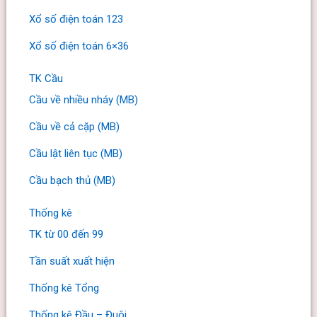
Xổ số điện toán 123
Xổ số điện toán 6×36
TK Cầu
Cầu về nhiều nháy (MB)
Cầu về cả cặp (MB)
Cầu lật liên tục (MB)
Cầu bạch thủ (MB)
Thống kê
TK từ 00 đến 99
Tần suất xuất hiện
Thống kê Tổng
Thống kê Đầu – Đuôi