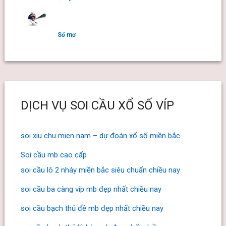
Sổ mơ
DỊCH VỤ SOI CẦU XỔ SỐ VÍP
soi xiu chu mien nam – dự đoán xổ số miền bắc
Soi cầu mb cao cấp
soi cầu lô 2 nháy miền bắc siêu chuẩn chiều nay
soi cầu ba càng víp mb đẹp nhất chiều nay
soi cầu bạch thủ đề mb đẹp nhất chiều nay