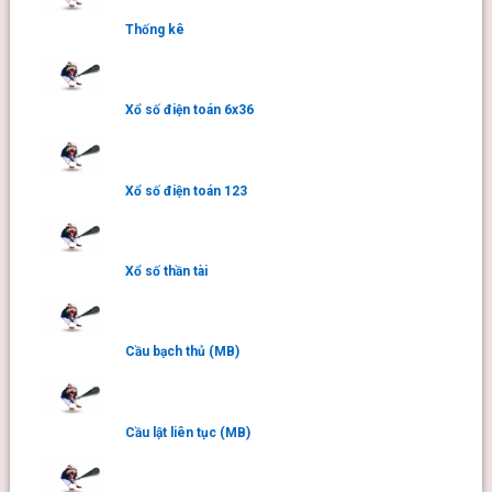
Thống kê
Xổ số điện toán 6x36
Xổ số điện toán 123
Xổ số thần tài
Cầu bạch thủ (MB)
Cầu lật liên tục (MB)