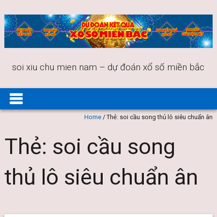
soi xiu chu mien nam – dự đoán xổ số miền bắc
Home
/
Thẻ:
soi cầu song thủ lô siêu chuẩn ân
Thẻ:
soi cầu song
thủ lô siêu chuẩn ân