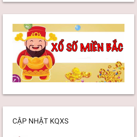
CẬP NHẬT KQXS