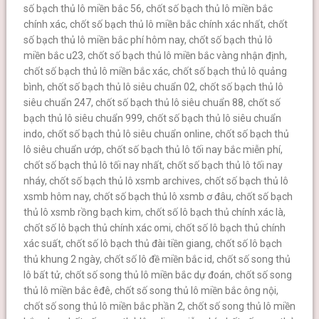
số bạch thủ lô miền bắc 56
,
chốt số bạch thủ lô miền bắc
chính xác
,
chốt số bạch thủ lô miền bắc chính xác nhất
,
chốt
số bạch thủ lô miền bắc phí hôm nay
,
chốt số bạch thủ lô
miền bắc u23
,
chốt số bạch thủ lô miền bắc vàng nhận định
,
chốt số bạch thủ lô miền bắc xác
,
chốt số bạch thủ lô quảng
bình
,
chốt số bạch thủ lô siêu chuẩn 02
,
chốt số bạch thủ lô
siêu chuẩn 247
,
chốt số bạch thủ lô siêu chuẩn 88
,
chốt số
bạch thủ lô siêu chuẩn 999
,
chốt số bạch thủ lô siêu chuẩn
indo
,
chốt số bạch thủ lô siêu chuẩn online
,
chốt số bạch thủ
lô siêu chuẩn ướp
,
chốt số bạch thủ lô tối nay bắc miễn phí
,
chốt số bạch thủ lô tối nay nhất
,
chốt số bạch thủ lô tối nay
nháy
,
chốt số bạch thủ lô xsmb archives
,
chốt số bạch thủ lô
xsmb hôm nay
,
chốt số bạch thủ lô xsmb ơ đâu
,
chốt số bạch
thủ lô xsmb rồng bạch kim
,
chốt số lô bạch thủ chính xác là
,
chốt số lô bạch thủ chính xác omi
,
chốt số lô bạch thủ chính
xác suất
,
chốt số lô bạch thủ đài tiền giang
,
chốt số lô bạch
thủ khung 2 ngày
,
chốt số lô đề miền bắc id
,
chốt số song thủ
lô bất tử
,
chốt số song thủ lô miền bắc dự đoán
,
chốt số song
thủ lô miền bắc êđê
,
chốt số song thủ lô miền bắc ông nội
,
chốt số song thủ lô miền bắc phần 2
,
chốt số song thủ lô miền