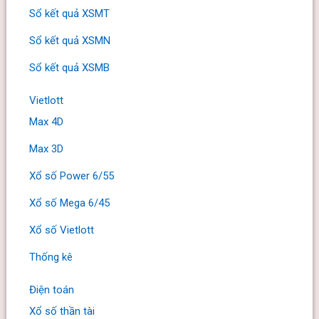
Sổ kết quả XSMT
Sổ kết quả XSMN
Sổ kết quả XSMB
Vietlott
Max 4D
Max 3D
Xổ số Power 6/55
Xổ số Mega 6/45
Xổ số Vietlott
Thống kê
Điện toán
Xổ số thần tài