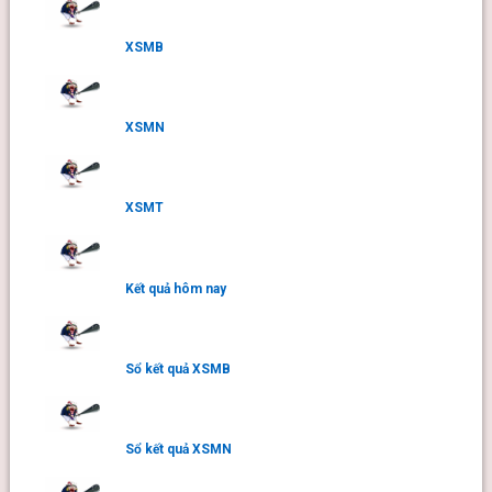
XSMB
XSMN
XSMT
Kết quả hôm nay
Sổ kết quả XSMB
Sổ kết quả XSMN