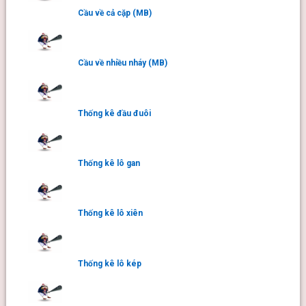
Cầu về cả cặp (MB)
Cầu về nhiều nháy (MB)
Thống kê đầu đuôi
Thống kê lô gan
Thống kê lô xiên
Thống kê lô kép