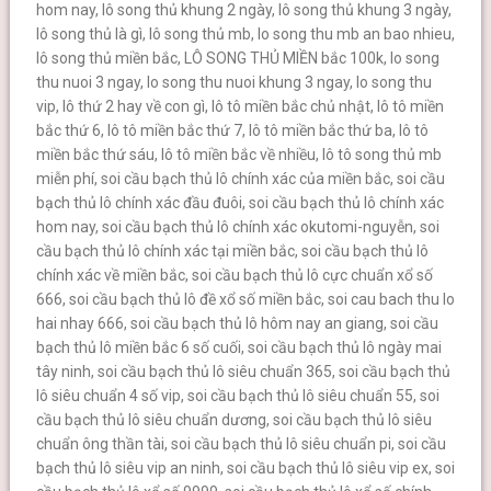
hom nay
,
lô song thủ khung 2 ngày
,
lô song thủ khung 3 ngày
,
lô song thủ là gì
,
lô song thủ mb
,
lo song thu mb an bao nhieu
,
lô song thủ miền bắc
,
LÔ SONG THỦ MIỀN bắc 100k
,
lo song
thu nuoi 3 ngay
,
lo song thu nuoi khung 3 ngay
,
lo song thu
vip
,
lô thứ 2 hay về con gì
,
lô tô miền bắc chủ nhật
,
lô tô miền
bắc thứ 6
,
lô tô miền bắc thứ 7
,
lô tô miền bắc thứ ba
,
lô tô
miền bắc thứ sáu
,
lô tô miền bắc về nhiều
,
lô tô song thủ mb
miễn phí
,
soi cầu bạch thủ lô chính xác của miền bắc
,
soi cầu
bạch thủ lô chính xác đầu đuôi
,
soi cầu bạch thủ lô chính xác
hom nay
,
soi cầu bạch thủ lô chính xác okutomi-nguyễn
,
soi
cầu bạch thủ lô chính xác tại miền bắc
,
soi cầu bạch thủ lô
chính xác về miền bắc
,
soi cầu bạch thủ lô cực chuẩn xổ số
666
,
soi cầu bạch thủ lô đề xổ số miền bắc
,
soi cau bach thu lo
hai nhay 666
,
soi cầu bạch thủ lô hôm nay an giang
,
soi cầu
bạch thủ lô miền bắc 6 số cuối
,
soi cầu bạch thủ lô ngày mai
tây ninh
,
soi cầu bạch thủ lô siêu chuẩn 365
,
soi cầu bạch thủ
lô siêu chuẩn 4 số vip
,
soi cầu bạch thủ lô siêu chuẩn 55
,
soi
cầu bạch thủ lô siêu chuẩn dương
,
soi cầu bạch thủ lô siêu
chuẩn ông thần tài
,
soi cầu bạch thủ lô siêu chuẩn pi
,
soi cầu
bạch thủ lô siêu vip an ninh
,
soi cầu bạch thủ lô siêu vip ex
,
soi