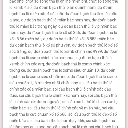
bắc php
,
chốt số song thủ lô online miễn phí
,
chốt số song thủ
lô xsmb 4 số
,
dự đoán bạch thủ lô ăn quanh năm
,
dự đoán
bạch thủ lô miền bắc 4 số cuối
,
dự đoán bạch thủ lô miền bắc
giang
,
dự đoán bạch thủ lô miền bắc hôm nay
,
dự đoán bạch
thủ lô miền bắc trong ngày
,
dự đoán bạch thủ lô vip miền bắc
hôm nay
,
dự đoán bạch thủ lô xổ số 366
,
dự đoán bạch thủ lô
xổ số 56 miền bắc
,
dự đoán bạch thủ lô xổ số 888 miền bắc
,
dự đoán bạch thủ lô xổ số phú yên
,
dự đoán bạch thủ lô xổ số
sóc trăng
,
dự đoán bạch thủ lô xsmb chính xác 9999
,
dự đoán
bạch thủ lô xsmb chính xác mienhua
,
dự đoán bạch thủ lô
xsmb chính xác org
,
dự đoán bạch thủ lô xsmb chính xác
thống kê
,
dự đoán bạch thủ lô xsmb siêu chuẩn 10
,
dự đoán
bạch thủ lô xsmb siêu chuẩn indo
,
dự đoán bạch thủ lô xsmb
siêu chuẩn it
,
lô mb đẹp nhất chiều nay
,
soi cầu bạch thủ lô
chính xác của miền bắc
,
soi cầu bạch thủ lô chính xác đầu
đuôi
,
soi cầu bạch thủ lô chính xác hom nay
,
soi cầu bạch thủ
lô chính xác okutomi-nguyễn
,
soi cầu bạch thủ lô chính xác tại
miền bắc
,
soi cầu bạch thủ lô chính xác về miền bắc
,
soi cầu
bạch thủ lô cực chuẩn xổ số 666
,
soi cầu bạch thủ lô đề xổ số
miền bắc
,
soi cau bach thu lo hai nhay 666
,
soi cầu bạch thủ
lô hôm nay an giang
,
soi cầu bạch thủ lô mb
,
soi cầu bạch thủ