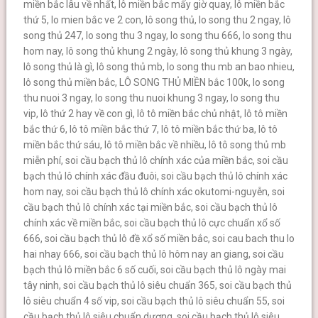
miền bắc lâu về nhất
,
lô miền bắc mấy giờ quay
,
lô miền bắc
thứ 5
,
lo mien bắc ve 2 con
,
lô song thủ
,
lo song thu 2 ngay
,
lô
song thủ 247
,
lo song thu 3 ngay
,
lo song thu 666
,
lo song thu
hom nay
,
lô song thủ khung 2 ngày
,
lô song thủ khung 3 ngày
,
lô song thủ là gì
,
lô song thủ mb
,
lo song thu mb an bao nhieu
,
lô song thủ miền bắc
,
LÔ SONG THỦ MIỀN bắc 100k
,
lo song
thu nuoi 3 ngay
,
lo song thu nuoi khung 3 ngay
,
lo song thu
vip
,
lô thứ 2 hay về con gì
,
lô tô miền bắc chủ nhật
,
lô tô miền
bắc thứ 6
,
lô tô miền bắc thứ 7
,
lô tô miền bắc thứ ba
,
lô tô
miền bắc thứ sáu
,
lô tô miền bắc về nhiều
,
lô tô song thủ mb
miễn phí
,
soi cầu bạch thủ lô chính xác của miền bắc
,
soi cầu
bạch thủ lô chính xác đầu đuôi
,
soi cầu bạch thủ lô chính xác
hom nay
,
soi cầu bạch thủ lô chính xác okutomi-nguyễn
,
soi
cầu bạch thủ lô chính xác tại miền bắc
,
soi cầu bạch thủ lô
chính xác về miền bắc
,
soi cầu bạch thủ lô cực chuẩn xổ số
666
,
soi cầu bạch thủ lô đề xổ số miền bắc
,
soi cau bach thu lo
hai nhay 666
,
soi cầu bạch thủ lô hôm nay an giang
,
soi cầu
bạch thủ lô miền bắc 6 số cuối
,
soi cầu bạch thủ lô ngày mai
tây ninh
,
soi cầu bạch thủ lô siêu chuẩn 365
,
soi cầu bạch thủ
lô siêu chuẩn 4 số vip
,
soi cầu bạch thủ lô siêu chuẩn 55
,
soi
cầu bạch thủ lô siêu chuẩn dương
,
soi cầu bạch thủ lô siêu