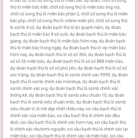
lô bất tử
,
chốt số song thủ lô miền bắc dự đoán
,
chốt số song
thủ lô miền bắc êđê
,
chốt số song thủ lô miền bắc ông nội
,
chốt số song thủ lô miền bắc phần 2
,
chốt số song thủ lô miền
bắc php
,
chốt số song thủ lô online miễn phí
,
chốt số song thủ
lô xsmb 4 số
,
dự đoán bạch thủ lô ăn quanh năm
,
dự đoán
bạch thủ lô miền bắc 4 số cuối
,
dự đoán bạch thủ lô miền bắc
giang
,
dự đoán bạch thủ lô miền bắc hôm nay
,
dự đoán bạch
thủ lô miền bắc trong ngày
,
dự đoán bạch thủ lô vip miền bắc
hôm nay
,
dự đoán bạch thủ lô xổ số 366
,
dự đoán bạch thủ lô
xổ số 56 miền bắc
,
dự đoán bạch thủ lô xổ số 888 miền bắc
,
dự đoán bạch thủ lô xổ số phú yên
,
dự đoán bạch thủ lô xổ số
sóc trăng
,
dự đoán bạch thủ lô xsmb chính xác 9999
,
dự đoán
bạch thủ lô xsmb chính xác mienhua
,
dự đoán bạch thủ lô
xsmb chính xác org
,
dự đoán bạch thủ lô xsmb chính xác
thống kê
,
dự đoán bạch thủ lô xsmb siêu chuẩn 10
,
dự đoán
bạch thủ lô xsmb siêu chuẩn indo
,
dự đoán bạch thủ lô xsmb
siêu chuẩn it
,
lô mb đẹp nhất chiều nay
,
soi cầu bạch thủ lô
chính xác của miền bắc
,
soi cầu bạch thủ lô chính xác đầu
đuôi
,
soi cầu bạch thủ lô chính xác hom nay
,
soi cầu bạch thủ
lô chính xác okutomi-nguyễn
,
soi cầu bạch thủ lô chính xác tại
miền bắc
,
soi cầu bạch thủ lô chính xác về miền bắc
,
soi cầu