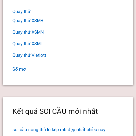
Quay thử
Quay thử XSMB
Quay thử XSMN
Quay thử XSMT
Quay thử Vietlott
Sổ mơ
Kết quả SOI CẦU mới nhất
soi cầu song thủ lô kép mb đẹp nhất chiều nay