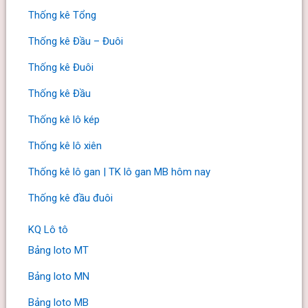
Thống kê Tổng
Thống kê Đầu – Đuôi
Thống kê Đuôi
Thống kê Đầu
Thống kê lô kép
Thống kê lô xiên
Thống kê lô gan | TK lô gan MB hôm nay
Thống kê đầu đuôi
KQ Lô tô
Bảng loto MT
Bảng loto MN
Bảng loto MB