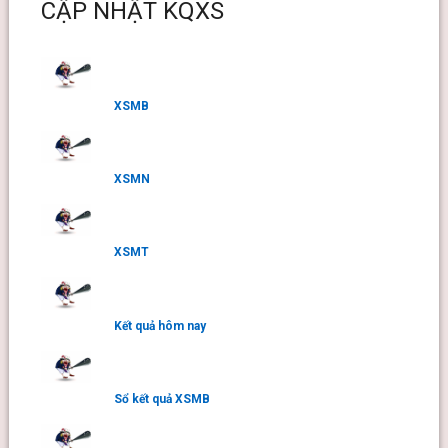
CẬP NHẬT KQXS
XSMB
XSMN
XSMT
Kết quả hôm nay
Sổ kết quả XSMB