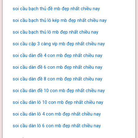
soi cầu bạch thủ đề mb đẹp nhất chiều nay
soi cầu bạch thủ lô kép mb đẹp nhất chiều nay
soi cầu bạch thủ lô mb đẹp nhất chiều nay
soi cầu cặp 3 càng víp mb đẹp nhất chiều nay
soi cầu dàn đề 4 con mb đẹp nhất chiều nay
soi cầu dàn đề 6 con mb đẹp nhất chiều nay
soi cầu dàn đề 8 con mb đẹp nhất chiều nay
soi cầu dàn đề 10 con mb đẹp nhất chiều nay
soi cầu dàn lô 10 con mb đẹp nhất chiều nay
soi cầu dàn lô 4 con mb đẹp nhất chiều nay
soi cầu dàn lô 6 con mb đẹp nhất chiều nay