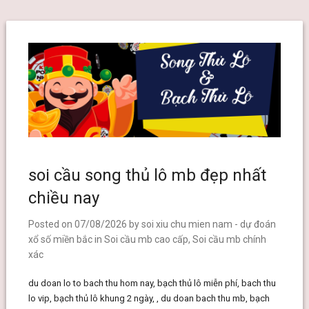
soi cầu song thủ lô mb đẹp nhất
chiều nay
Posted on
07/08/2026
by
soi xiu chu mien nam - dự đoán
xổ số miền bắc
in
Soi cầu mb cao cấp
,
Soi cầu mb chính
xác
du doan lo to bach thu hom nay, bạch thủ lô miễn phí, bach thu
lo vip, bạch thủ lô khung 2 ngày, , du doan bach thu mb, bạch