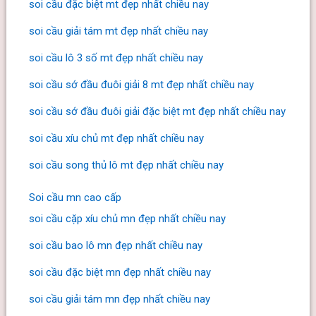
soi cầu đặc biệt mt đẹp nhất chiều nay
soi cầu giải tám mt đẹp nhất chiều nay
soi cầu lô 3 số mt đẹp nhất chiều nay
soi cầu sớ đầu đuôi giải 8 mt đẹp nhất chiều nay
soi cầu sớ đầu đuôi giải đặc biệt mt đẹp nhất chiều nay
soi cầu xíu chủ mt đẹp nhất chiều nay
soi cầu song thủ lô mt đẹp nhất chiều nay
Soi cầu mn cao cấp
soi cầu cặp xíu chủ mn đẹp nhất chiều nay
soi cầu bao lô mn đẹp nhất chiều nay
soi cầu đặc biệt mn đẹp nhất chiều nay
soi cầu giải tám mn đẹp nhất chiều nay