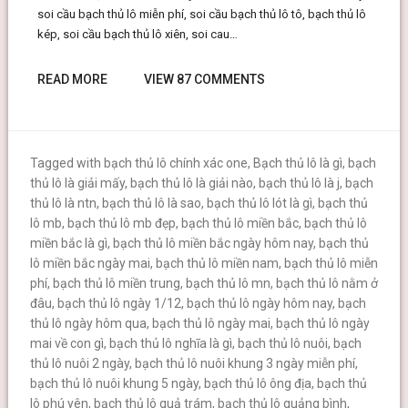
soi cầu bạch thủ lô miễn phí, soi cầu bạch thủ lô tô, bạch thủ lô
kép, soi cầu bạch thủ lô xiên, soi cau…
READ MORE
VIEW 87 COMMENTS
Tagged with
bạch thủ lô chính xác one
,
Bạch thủ lô là gì
,
bạch
thủ lô là giải mấy
,
bạch thủ lô là giải nào
,
bạch thủ lô là j
,
bạch
thủ lô là ntn
,
bạch thủ lô là sao
,
bạch thủ lô lót là gì
,
bạch thủ
lô mb
,
bạch thủ lô mb đẹp
,
bạch thủ lô miền bắc
,
bạch thủ lô
miền bắc là gì
,
bạch thủ lô miền bắc ngày hôm nay
,
bạch thủ
lô miền bắc ngày mai
,
bạch thủ lô miền nam
,
bạch thủ lô miễn
phí
,
bạch thủ lô miền trung
,
bạch thủ lô mn
,
bạch thủ lô nằm ở
đâu
,
bạch thủ lô ngày 1/12
,
bạch thủ lô ngày hôm nay
,
bạch
thủ lô ngày hôm qua
,
bạch thủ lô ngày mai
,
bạch thủ lô ngày
mai về con gì
,
bạch thủ lô nghĩa là gì
,
bạch thủ lô nuôi
,
bạch
thủ lô nuôi 2 ngày
,
bạch thủ lô nuôi khung 3 ngày miễn phí
,
bạch thủ lô nuôi khung 5 ngày
,
bạch thủ lô ông địa
,
bạch thủ
lô phú yên
,
bạch thủ lô quả trám
,
bạch thủ lô quảng bình
,