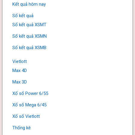
Kết quả hôm nay
Sổ kết quả
Sổ kết quả XSMT
Sổ kết quả XSMN
Sổ kết quả XSMB
Vietlott
Max 4D
Max 3D
Xổ số Power 6/55
Xổ số Mega 6/45
Xổ số Vietlott
Thống kê