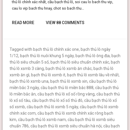
thủ lô chính xác nhất, cầu bạch thủ lô, soi cau lo bach thu vip,
cau lo vip bach thu hnay, chot so bach thu…
READ MORE
VIEW 88 COMMENTS
Tagged with
bạch thủ lô chính xác one
,
bạch thủ lô ngày
1/12
,
bạch thủ lô nuôi khung 5 ngày
,
bạch thủ lô ông địa
,
bạch
thủ lô siêu chuẩn 5 số
,
bạch thủ lô siêu chuẩn chính xác
,
bạch
thủ lô xsmb 3 càng
,
bạch thủ lô xsmb ăn chắc
,
bạch thủ lô
xsmb ăn gì
,
bạch thủ lô xsmb it
,
bạch thủ lô xsmb lâu về nhất
,
bạch thủ lô xsmb una
,
bạch thủ lô xsmb xin
,
cầu bạch thủ lô
miền bắc 3 ngày
,
cầu bạch thủ lô miền bắc 888
,
cầu bạch thủ
lô miền bắc ăn
,
cầu bạch thủ lô xổ số rồng vàng
,
cầu bạch thủ
lô xổ số tàu
,
cầu bạch thủ lô xổ số thủ đô
,
cầu bạch thủ lô xổ
số xsmb
,
cầu bạch thủ lô xsmb 5 ngày
,
cầu bạch thủ lô xsmb
chính xác com
,
cầu bạch thủ lô xsmb chính xác rông bạch
kim
,
cầu bạch thủ lô xsmb nam
,
cầu bạch thủ lô xsmb siêu
chuẩn 786
,
cầu bạch thủ lô xsmb siêu chuẩn hà nội
,
cầu bạch