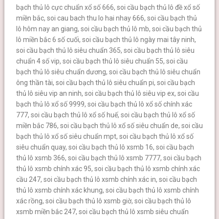
bạch thủ lô cực chuẩn xổ số 666
,
soi cầu bạch thủ lô đề xổ số
miền bắc
,
soi cau bach thu lo hai nhay 666
,
soi cầu bạch thủ
lô hôm nay an giang
,
soi cầu bạch thủ lô mb
,
soi cầu bạch thủ
lô miền bắc 6 số cuối
,
soi cầu bạch thủ lô ngày mai tây ninh
,
soi cầu bạch thủ lô siêu chuẩn 365
,
soi cầu bạch thủ lô siêu
chuẩn 4 số vip
,
soi cầu bạch thủ lô siêu chuẩn 55
,
soi cầu
bạch thủ lô siêu chuẩn dương
,
soi cầu bạch thủ lô siêu chuẩn
ông thần tài
,
soi cầu bạch thủ lô siêu chuẩn pi
,
soi cầu bạch
thủ lô siêu vip an ninh
,
soi cầu bạch thủ lô siêu vip ex
,
soi cầu
bạch thủ lô xổ số 9999
,
soi cầu bạch thủ lô xổ số chính xác
777
,
soi cầu bạch thủ lô xổ số huế
,
soi cầu bạch thủ lô xổ số
miền bắc 786
,
soi cầu bạch thủ lô xổ số siêu chuẩn de
,
soi cầu
bạch thủ lô xổ số siêu chuẩn mpt
,
soi cầu bạch thủ lô xổ số
siêu chuẩn quay
,
soi cầu bạch thủ lô xsmb 16
,
soi cầu bạch
thủ lô xsmb 366
,
soi cầu bạch thủ lô xsmb 7777
,
soi cầu bạch
thủ lô xsmb chính xác 95
,
soi cầu bạch thủ lô xsmb chính xác
cầu 247
,
soi cầu bạch thủ lô xsmb chính xác in
,
soi cầu bạch
thủ lô xsmb chính xác khung
,
soi cầu bạch thủ lô xsmb chính
xác rồng
,
soi cầu bạch thủ lô xsmb giờ
,
soi cầu bạch thủ lô
xsmb miền bắc 247
,
soi cầu bạch thủ lô xsmb siêu chuẩn