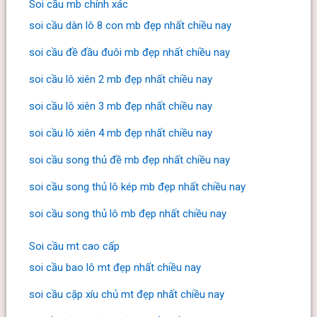
Soi cầu mb chính xác
soi cầu dàn lô 8 con mb đẹp nhất chiều nay
soi cầu đề đầu đuôi mb đẹp nhất chiều nay
soi cầu lô xiên 2 mb đẹp nhất chiều nay
soi cầu lô xiên 3 mb đẹp nhất chiều nay
soi cầu lô xiên 4 mb đẹp nhất chiều nay
soi cầu song thủ đề mb đẹp nhất chiều nay
soi cầu song thủ lô kép mb đẹp nhất chiều nay
soi cầu song thủ lô mb đẹp nhất chiều nay
Soi cầu mt cao cấp
soi cầu bao lô mt đẹp nhất chiều nay
soi cầu cặp xíu chủ mt đẹp nhất chiều nay