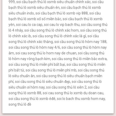
999
,
soi cầu bạch thủ lô xsmb siêu chuẩn chính xác
,
soi cầu
bạch thủ lô xsmb siêu chuẩn ên
,
soi cầu bạch thủ lô xsmb
siêu chuẩn indo
,
soi cầu bạch thủ lô xsmb vip 888
,
soi cầu
bạch thủ lô xsmb xổ số miền bắc
,
soi cầu bạch thủ lô xsmb
yên
,
soi cau lo ca cap
,
soi cau lo vip bach thu
,
soi cầu song thủ
lô 4 nháy
,
soi cầu song thủ lô chính xác hom
,
soi cầu song thủ
lô chính xác ib
,
soi cầu song thủ lô chính xác là gì
,
soi cầu
song thủ lô chính xác thắng
,
soi cầu song thủ lô hôm nay 188
,
soi cầu song thủ lô hôm nay 4/6
,
soi cầu song thủ lô hôm nay
âm
,
soi cau song thủ lo hom nay de chuan
,
soi cầu song thủ
lô hôm nay rông bạch kim
,
soi cầu song thủ lô miền bắc extra
,
soi cầu song thủ lô miễn phí bất bại
,
soi cầu song thủ lô miễn
phí bất tử
,
soi cầu song thủ lô miễn phí mb
,
soi cầu song thủ
lô siêu chuẩn ân
,
soi cầu song thủ lô siêu chuẩn bạch miễn
phí
,
soi cầu song thủ lô siêu chuẩn đẹp
,
soi cầu song thủ lô
siêu chuẩn ơi hôm nay
,
soi cầu song thủ lô xiên 2
,
soi cầu
song thủ lô xsmb 88
,
soi cau song thủ lo xsmb du doan cau
,
soi cầu song thủ lô xsmb êđê
,
soi lo bach thu xsmb hom nay
,
song thủ lô đề