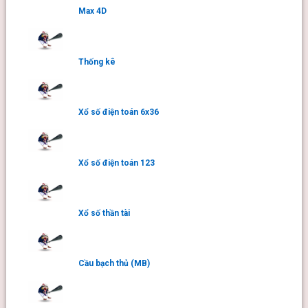
Max 4D
Thống kê
Xổ số điện toán 6x36
Xổ số điện toán 123
Xổ số thần tài
Cầu bạch thủ (MB)