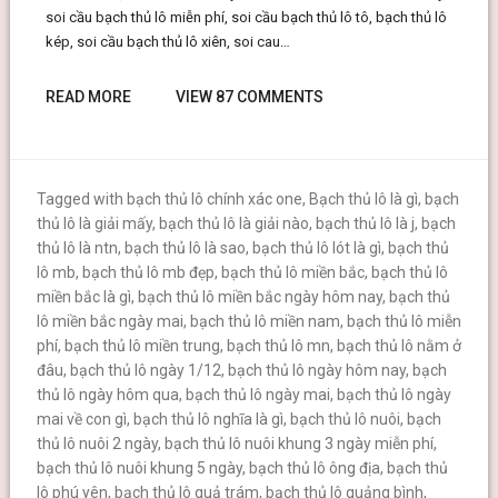
soi cầu bạch thủ lô miễn phí, soi cầu bạch thủ lô tô, bạch thủ lô
kép, soi cầu bạch thủ lô xiên, soi cau…
READ MORE
VIEW 87 COMMENTS
Tagged with
bạch thủ lô chính xác one
,
Bạch thủ lô là gì
,
bạch
thủ lô là giải mấy
,
bạch thủ lô là giải nào
,
bạch thủ lô là j
,
bạch
thủ lô là ntn
,
bạch thủ lô là sao
,
bạch thủ lô lót là gì
,
bạch thủ
lô mb
,
bạch thủ lô mb đẹp
,
bạch thủ lô miền bắc
,
bạch thủ lô
miền bắc là gì
,
bạch thủ lô miền bắc ngày hôm nay
,
bạch thủ
lô miền bắc ngày mai
,
bạch thủ lô miền nam
,
bạch thủ lô miễn
phí
,
bạch thủ lô miền trung
,
bạch thủ lô mn
,
bạch thủ lô nằm ở
đâu
,
bạch thủ lô ngày 1/12
,
bạch thủ lô ngày hôm nay
,
bạch
thủ lô ngày hôm qua
,
bạch thủ lô ngày mai
,
bạch thủ lô ngày
mai về con gì
,
bạch thủ lô nghĩa là gì
,
bạch thủ lô nuôi
,
bạch
thủ lô nuôi 2 ngày
,
bạch thủ lô nuôi khung 3 ngày miễn phí
,
bạch thủ lô nuôi khung 5 ngày
,
bạch thủ lô ông địa
,
bạch thủ
lô phú yên
,
bạch thủ lô quả trám
,
bạch thủ lô quảng bình
,