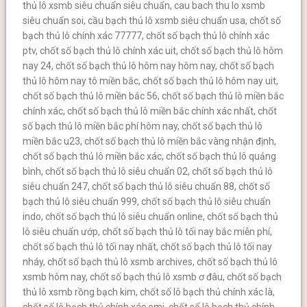
thủ lô xsmb siêu chuẩn siêu chuẩn
,
cau bach thu lo xsmb
siêu chuẩn soi
,
cầu bạch thủ lô xsmb siêu chuẩn usa
,
chốt số
bạch thủ lô chính xác 77777
,
chốt số bạch thủ lô chính xác
ptv
,
chốt số bạch thủ lô chính xác uit
,
chốt số bạch thủ lô hôm
nay 24
,
chốt số bạch thủ lô hôm nay hôm nay
,
chốt số bạch
thủ lô hôm nay tô miền bắc
,
chốt số bạch thủ lô hôm nay uit
,
chốt số bạch thủ lô miền bắc 56
,
chốt số bạch thủ lô miền bắc
chính xác
,
chốt số bạch thủ lô miền bắc chính xác nhất
,
chốt
số bạch thủ lô miền bắc phí hôm nay
,
chốt số bạch thủ lô
miền bắc u23
,
chốt số bạch thủ lô miền bắc vàng nhận định
,
chốt số bạch thủ lô miền bắc xác
,
chốt số bạch thủ lô quảng
bình
,
chốt số bạch thủ lô siêu chuẩn 02
,
chốt số bạch thủ lô
siêu chuẩn 247
,
chốt số bạch thủ lô siêu chuẩn 88
,
chốt số
bạch thủ lô siêu chuẩn 999
,
chốt số bạch thủ lô siêu chuẩn
indo
,
chốt số bạch thủ lô siêu chuẩn online
,
chốt số bạch thủ
lô siêu chuẩn ướp
,
chốt số bạch thủ lô tối nay bắc miễn phí
,
chốt số bạch thủ lô tối nay nhất
,
chốt số bạch thủ lô tối nay
nháy
,
chốt số bạch thủ lô xsmb archives
,
chốt số bạch thủ lô
xsmb hôm nay
,
chốt số bạch thủ lô xsmb ơ đâu
,
chốt số bạch
thủ lô xsmb rồng bạch kim
,
chốt số lô bạch thủ chính xác là
,