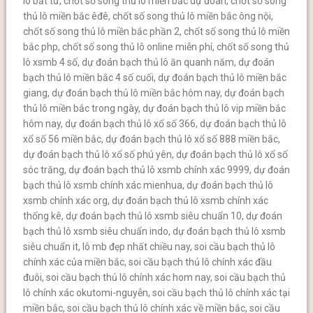
lô bất tử
,
chốt số song thủ lô miền bắc dự đoán
,
chốt số song
thủ lô miền bắc êđê
,
chốt số song thủ lô miền bắc ông nội
,
chốt số song thủ lô miền bắc phần 2
,
chốt số song thủ lô miền
bắc php
,
chốt số song thủ lô online miễn phí
,
chốt số song thủ
lô xsmb 4 số
,
dự đoán bạch thủ lô ăn quanh năm
,
dự đoán
bạch thủ lô miền bắc 4 số cuối
,
dự đoán bạch thủ lô miền bắc
giang
,
dự đoán bạch thủ lô miền bắc hôm nay
,
dự đoán bạch
thủ lô miền bắc trong ngày
,
dự đoán bạch thủ lô vip miền bắc
hôm nay
,
dự đoán bạch thủ lô xổ số 366
,
dự đoán bạch thủ lô
xổ số 56 miền bắc
,
dự đoán bạch thủ lô xổ số 888 miền bắc
,
dự đoán bạch thủ lô xổ số phú yên
,
dự đoán bạch thủ lô xổ số
sóc trăng
,
dự đoán bạch thủ lô xsmb chính xác 9999
,
dự đoán
bạch thủ lô xsmb chính xác mienhua
,
dự đoán bạch thủ lô
xsmb chính xác org
,
dự đoán bạch thủ lô xsmb chính xác
thống kê
,
dự đoán bạch thủ lô xsmb siêu chuẩn 10
,
dự đoán
bạch thủ lô xsmb siêu chuẩn indo
,
dự đoán bạch thủ lô xsmb
siêu chuẩn it
,
lô mb đẹp nhất chiều nay
,
soi cầu bạch thủ lô
chính xác của miền bắc
,
soi cầu bạch thủ lô chính xác đầu
đuôi
,
soi cầu bạch thủ lô chính xác hom nay
,
soi cầu bạch thủ
lô chính xác okutomi-nguyễn
,
soi cầu bạch thủ lô chính xác tại
miền bắc
,
soi cầu bạch thủ lô chính xác về miền bắc
,
soi cầu