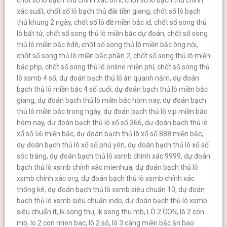
chốt số lô bạch thủ chính xác omi
,
chốt số lô bạch thủ chính
xác suất
,
chốt số lô bạch thủ đài tiền giang
,
chốt số lô bạch
thủ khung 2 ngày
,
chốt số lô đề miền bắc id
,
chốt số song thủ
lô bất tử
,
chốt số song thủ lô miền bắc dự đoán
,
chốt số song
thủ lô miền bắc êđê
,
chốt số song thủ lô miền bắc ông nội
,
chốt số song thủ lô miền bắc phần 2
,
chốt số song thủ lô miền
bắc php
,
chốt số song thủ lô online miễn phí
,
chốt số song thủ
lô xsmb 4 số
,
dự đoán bạch thủ lô ăn quanh năm
,
dự đoán
bạch thủ lô miền bắc 4 số cuối
,
dự đoán bạch thủ lô miền bắc
giang
,
dự đoán bạch thủ lô miền bắc hôm nay
,
dự đoán bạch
thủ lô miền bắc trong ngày
,
dự đoán bạch thủ lô vip miền bắc
hôm nay
,
dự đoán bạch thủ lô xổ số 366
,
dự đoán bạch thủ lô
xổ số 56 miền bắc
,
dự đoán bạch thủ lô xổ số 888 miền bắc
,
dự đoán bạch thủ lô xổ số phú yên
,
dự đoán bạch thủ lô xổ số
sóc trăng
,
dự đoán bạch thủ lô xsmb chính xác 9999
,
dự đoán
bạch thủ lô xsmb chính xác mienhua
,
dự đoán bạch thủ lô
xsmb chính xác org
,
dự đoán bạch thủ lô xsmb chính xác
thống kê
,
dự đoán bạch thủ lô xsmb siêu chuẩn 10
,
dự đoán
bạch thủ lô xsmb siêu chuẩn indo
,
dự đoán bạch thủ lô xsmb
siêu chuẩn it
,
lk song thu
,
lk song thu mb
,
LÔ 2 CON
,
lô 2 con
mb
,
lo 2 con mien bac
,
lô 2 số
,
lô 3 càng miền bắc ăn bao