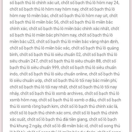
số bạch thủ lô chính xác uit
,
chốt số bạch thủ lô hôm nay 24
,
chốt số bạch thủ lô hôm nay hôm nay
,
chốt số bạch thủ lô
hôm nay tô miền bắc
,
chốt số bạch thủ lô hôm nay uit
,
chốt
số bạch thủ lô miền bắc 56
,
chốt số bạch thủ lô miền bắc
chính xác
,
chốt số bạch thủ lô miền bắc chính xác nhất
,
chốt
số bạch thủ lô miền bắc phí hôm nay
,
chốt số bạch thủ lô
miền bắc u23
,
chốt số bạch thủ lô miền bắc vàng nhận định
,
chốt số bạch thủ lô miền bắc xác
,
chốt số bạch thủ lô quảng
bình
,
chốt số bạch thủ lô siêu chuẩn 02
,
chốt số bạch thủ lô
siêu chuẩn 247
,
chốt số bạch thủ lô siêu chuẩn 88
,
chốt số
bạch thủ lô siêu chuẩn 999
,
chốt số bạch thủ lô siêu chuẩn
indo
,
chốt số bạch thủ lô siêu chuẩn online
,
chốt số bạch thủ
lô siêu chuẩn ướp
,
chốt số bạch thủ lô tối nay bắc miễn phí
,
chốt số bạch thủ lô tối nay nhất
,
chốt số bạch thủ lô tối nay
nháy
,
chốt số bạch thủ lô xsmb archives
,
chốt số bạch thủ lô
xsmb hôm nay
,
chốt số bạch thủ lô xsmb ơ đâu
,
chốt số bạch
thủ lô xsmb rồng bạch kim
,
chốt số lô bạch thủ chính xác là
,
chốt số lô bạch thủ chính xác omi
,
chốt số lô bạch thủ chính
xác suất
,
chốt số lô bạch thủ đài tiền giang
,
chốt số lô bạch
thủ khung 2 ngày
,
chốt số lô đề miền bắc id
,
chốt số song thủ