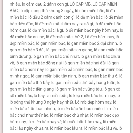
nhiêu
,
lô câm đầu 2 đánh con gì
,
LÔ CẶP MB
,
LÔ CẶP MIỀN
BẮC
,
lô cặp song thủ khung 3 ngày
,
lô dàn miền bắc
,
lô đá
miền bắc
,
lô đầu 2 câm đánh con gì
,
lô đề miền bắc
,
lô đề miền
bắc diễn đàn
,
lô đề miền bắc hôm nay ra số gì
,
lô đề miền bắc
hôm qua
,
lô đề miền bắc là gì
,
lô đề miền bắc ngày hôm nay
,
lô
đề miền bắc online
,
lô đề miền bắc thứ 2
,
Lô đẹp hôm nay
,
lô
đẹp miền bắc
,
lô gan miền bắc
,
lô gan miền bắc 2 đại chính
,
lô
gan miền bắc 3 đài
,
lô gan miền bắc an giang
,
lô gan miền bắc
bình dương
,
lô gan miền bắc chủ nhật
,
lô gan miền bắc chưa
về
,
lô gan miền bắc đồng nai
,
lô gan miền bắc hai đài
,
lô gan
miền bắc hôm nay
,
lô gan miền bắc miền bắc
,
lô gan miền bắc
minh ngọc
,
lô gan miền bắc tây ninh
,
lô gan miền bắc thứ 6
,
lô
gan miền bắc thứ bảy
,
lô gan miền bắc thứ bảy hàng tuần
,
lô
gan miền bắc tiền giang
,
lô gan miền bắc vũng tàu
,
lô gan xổ
số miền bắc
,
lô hay ra miền bắc
,
lô kép miền bắc hôm nay
,
lô
lô sông thủ khung 3 ngày hay nhất
,
Lô mb đẹp hôm nay
,
lô
miền bắc 1 ăn bao nhiêu
,
lô miền bắc ăn bao nhiêu
,
lô miền
bắc chơi như thế nào
,
lô miền bắc chủ nhật
,
lô miền bắc đẹp
hôm nay
,
lô miền bắc hay về
,
lô miền bắc hôm nay
,
lô miền
bắc lâu ngày chưa ra
,
lô miền bắc lâu ra
,
lô miền bắc lâu về
,
lô