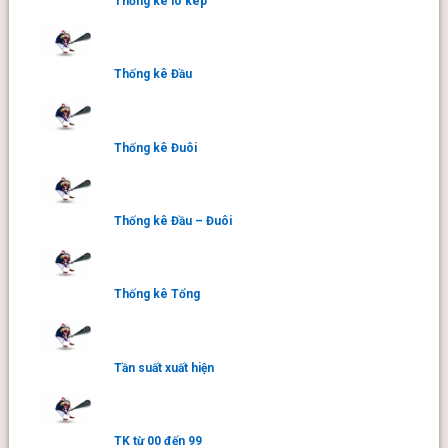
Thống kê lô kép
Thống kê Đầu
Thống kê Đuôi
Thống kê Đầu – Đuôi
Thống kê Tổng
Tần suất xuất hiện
TK từ 00 đến 99