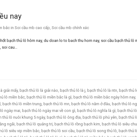
iều nay
ền bắc
in
Soi cầu mb cao cấp
,
Soi cầu mb chính xác
 chốt bạch thủ lô hôm nay, du doan lo to bach thu hom nay, soi cầu bạch thủ lô 
n, soi cau…
là giải mấy
,
bạch thủ lô là giải nào
,
bạch thủ lô là j
,
bạch thủ lô là ntn
,
bạch thủ l
hủ lô miền bắc
,
bạch thủ lô miền bắc là gì
,
bạch thủ lô miền bắc ngày hôm nay
,
í
,
bạch thủ lô miền trung
,
bạch thủ lô mn
,
bạch thủ lô nằm ở đâu
,
bạch thủ lô n
 lô ngày mai
,
bạch thủ lô ngày mai về con gì
,
bạch thủ lô nghĩa là gì
,
bạch thủ lô
 thủ lô nuôi khung 5 ngày
,
bạch thủ lô ông địa
,
bạch thủ lô phú yên
,
bạch thủ l
ảng ngãi
,
bạch thủ lô quảng trị
,
bạch thủ lô rồng bạch kim
,
bạch thủ lô siêu ch
hủ lô siêu vip miền bắc
,
bạch thủ lô soi cầu
,
bạch thủ lô song thủ lô
,
bạch thủ l