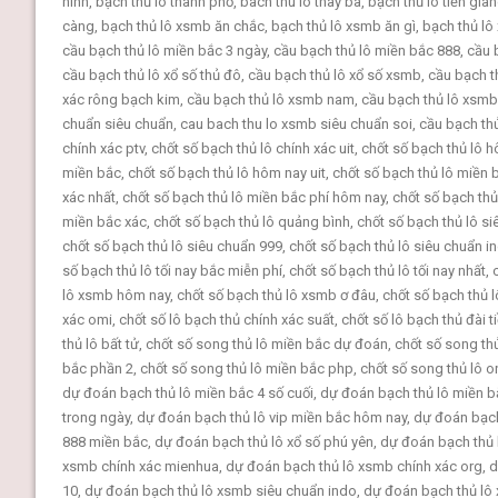
ninh
,
bạch thủ lô thành phố
,
bach thu lo thay ba
,
bạch thủ lô tiền gia
càng
,
bạch thủ lô xsmb ăn chắc
,
bạch thủ lô xsmb ăn gì
,
bạch thủ lô
cầu bạch thủ lô miền bắc 3 ngày
,
cầu bạch thủ lô miền bắc 888
,
cầu 
cầu bạch thủ lô xổ số thủ đô
,
cầu bạch thủ lô xổ số xsmb
,
cầu bạch t
xác rông bạch kim
,
cầu bạch thủ lô xsmb nam
,
cầu bạch thủ lô xsmb
chuẩn siêu chuẩn
,
cau bach thu lo xsmb siêu chuẩn soi
,
cầu bạch th
chính xác ptv
,
chốt số bạch thủ lô chính xác uit
,
chốt số bạch thủ lô 
miền bắc
,
chốt số bạch thủ lô hôm nay uit
,
chốt số bạch thủ lô miền 
xác nhất
,
chốt số bạch thủ lô miền bắc phí hôm nay
,
chốt số bạch thủ
miền bắc xác
,
chốt số bạch thủ lô quảng bình
,
chốt số bạch thủ lô s
chốt số bạch thủ lô siêu chuẩn 999
,
chốt số bạch thủ lô siêu chuẩn i
số bạch thủ lô tối nay bắc miễn phí
,
chốt số bạch thủ lô tối nay nhất
,
lô xsmb hôm nay
,
chốt số bạch thủ lô xsmb ơ đâu
,
chốt số bạch thủ 
xác omi
,
chốt số lô bạch thủ chính xác suất
,
chốt số lô bạch thủ đài t
thủ lô bất tử
,
chốt số song thủ lô miền bắc dự đoán
,
chốt số song th
bắc phần 2
,
chốt số song thủ lô miền bắc php
,
chốt số song thủ lô o
dự đoán bạch thủ lô miền bắc 4 số cuối
,
dự đoán bạch thủ lô miền b
trong ngày
,
dự đoán bạch thủ lô vip miền bắc hôm nay
,
dự đoán bạch
888 miền bắc
,
dự đoán bạch thủ lô xổ số phú yên
,
dự đoán bạch thủ 
xsmb chính xác mienhua
,
dự đoán bạch thủ lô xsmb chính xác org
,
d
10
,
dự đoán bạch thủ lô xsmb siêu chuẩn indo
,
dự đoán bạch thủ lô 