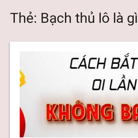
Thẻ:
Bạch thủ lô là gì