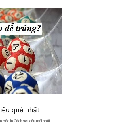
hiệu quả nhất
ền bắc
in
Cách soi cầu mới nhất