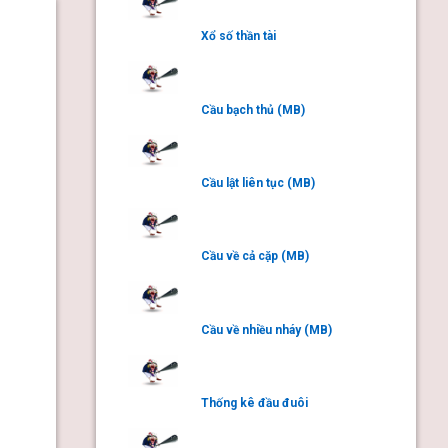
Xổ số thần tài
Cầu bạch thủ (MB)
Cầu lật liên tục (MB)
Cầu về cả cặp (MB)
Cầu về nhiều nháy (MB)
Thống kê đầu đuôi