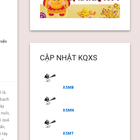
miễn
CẬP NHẬT KQXS
XSMB
ô là
bạch
gày
XSMN
 nuôi
,
ô quả
uẩn
,
XSMT
ô tây