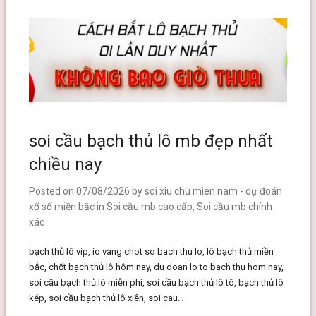
soi cầu bạch thủ lô mb đẹp nhất
chiều nay
Posted on
07/08/2026
by
soi xiu chu mien nam - dự đoán
xổ số miền bắc
in
Soi cầu mb cao cấp
,
Soi cầu mb chính
xác
bạch thủ lô vip, io vang chot so bach thu lo, lô bạch thủ miền
bắc, chốt bạch thủ lô hôm nay, du doan lo to bach thu hom nay,
soi cầu bạch thủ lô miễn phí, soi cầu bạch thủ lô tô, bạch thủ lô
kép, soi cầu bạch thủ lô xiên, soi cau…