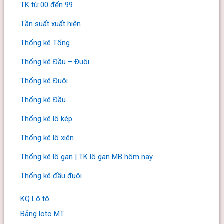
TK từ 00 đến 99
Tần suất xuất hiện
Thống kê Tổng
Thống kê Đầu – Đuôi
Thống kê Đuôi
Thống kê Đầu
Thống kê lô kép
Thống kê lô xiên
Thống kê lô gan | TK lô gan MB hôm nay
Thống kê đầu đuôi
KQ Lô tô
Bảng loto MT