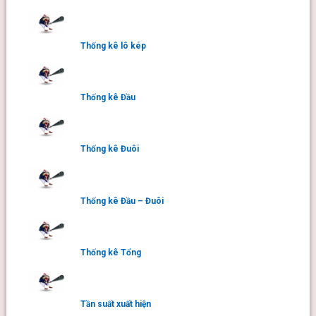
Thống kê lô kép
Thống kê Đầu
Thống kê Đuôi
Thống kê Đầu – Đuôi
Thống kê Tổng
Tần suất xuất hiện