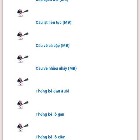
Cầu lật liên tục (MB)
Cầu về cả cặp (MB)
Cầu về nhiều nháy (MB)
Thống kê đầu đuôi
Thống kê lô gan
Thống kê lô xiên