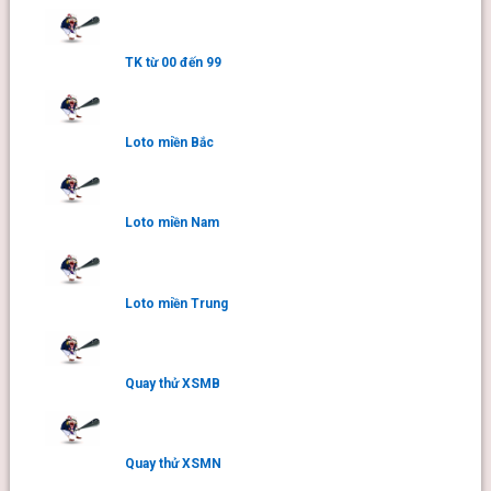
TK từ 00 đến 99
Loto miền Bắc
Loto miền Nam
Loto miền Trung
Quay thử XSMB
Quay thử XSMN