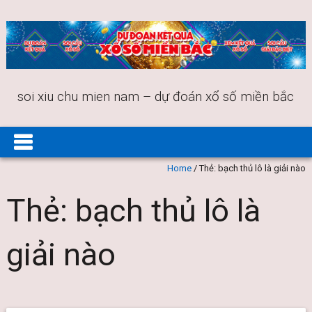
soi xiu chu mien nam – dự đoán xổ số miền bắc
Home
/
Thẻ:
bạch thủ lô là giải nào
Thẻ:
bạch thủ lô là
giải nào