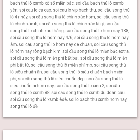
bạch thủ lô xsmb xổ số miền bắc
,
soi cầu bạch thủ lô xsmb
yên
,
soi cau lo ca cap
,
soi cau lo vip bach thu
,
soi cầu song thủ
lô 4 nháy
,
soi cầu song thủ lô chính xác hom
,
soi cầu song thủ
lô chính xác ib
,
soi cầu song thủ lô chính xác là gì
,
soi cầu
song thủ lô chính xác thắng
,
soi cầu song thủ lô hôm nay 188
,
soi cầu song thủ lô hôm nay 4/6
,
soi cầu song thủ lô hôm nay
âm
,
soi cau song thủ lo hom nay de chuan
,
soi cầu song thủ
lô hôm nay rông bạch kim
,
soi cầu song thủ lô miền bắc extra
,
soi cầu song thủ lô miễn phí bất bại
,
soi cầu song thủ lô miễn
phí bất tử
,
soi cầu song thủ lô miễn phí mb
,
soi cầu song thủ
lô siêu chuẩn ân
,
soi cầu song thủ lô siêu chuẩn bạch miễn
phí
,
soi cầu song thủ lô siêu chuẩn đẹp
,
soi cầu song thủ lô
siêu chuẩn ơi hôm nay
,
soi cầu song thủ lô xiên 2
,
soi cầu
song thủ lô xsmb 88
,
soi cau song thủ lo xsmb du doan cau
,
soi cầu song thủ lô xsmb êđê
,
soi lo bach thu xsmb hom nay
,
song thủ lô đề