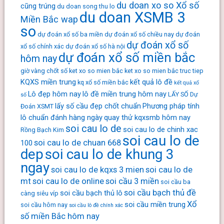
du doan xo so Xổ số
cũng trúng
du doan song thu lo
du doan XSMB 3
Miền Bắc wap
so
dự đoán xổ số ba miền
dự đoán xổ số chiều nay
dự đoán
dự đoán xổ số
xổ số chính xác
dự đoán xổ số hà nội
dự đoán xổ số miền bắc
hôm nay
giờ vàng chốt số
ket xo so mien bắc
ket xo so mien bắc truc tiep
KQXS miền trung
kết quả lô đề
kq xổ số miền bắc
kết quả xổ
Lô đẹp hôm nay
lô đề miền trung hôm nay
LẤY SỐ Dự
số
lấy số cầu đẹp chốt chuẩn
Phương pháp tính
Đoán XSMT
lô chuẩn đánh hàng ngày
quay thử kqxsmb hôm nay
soi cau lo de
soi cau lo de chinh xac
Rồng Bạch Kim
soi cau lo de
soi cau lo de chuan 668
100
dep
soi cau lo de khung 3
ngay
soi cau lo de kqxs 3 mien
soi cau lo de
mt
soi cau lo de online
soi cầu 3 miền
soi cầu ba
soi cầu bạch thủ đề
soi cầu bạch thủ lô
càng siêu víp
Xổ
soi cầu miền trung
soi cầu hôm nay
soi cầu lô đề chính xác
số miền Bắc hôm nay