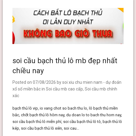
soi cầu bạch thủ lô mb đẹp nhất
chiều nay
Posted on
07/08/2026
by
soi xiu chu mien nam - dự đoán
xổ số miền bắc
in
Soi cầu mb cao cấp
,
Soi cầu mb chính
xác
bạch thủ lô vip, io vang chot so bach thu lo, lô bạch thủ miền
bắc, chốt bạch thủ lô hôm nay, du doan lo to bach thu hom nay,
soi cầu bạch thủ lô miễn phí, soi cầu bạch thủ lô tô, bạch thủ lô
kép, soi cầu bạch thủ lô xiên, soi cau…