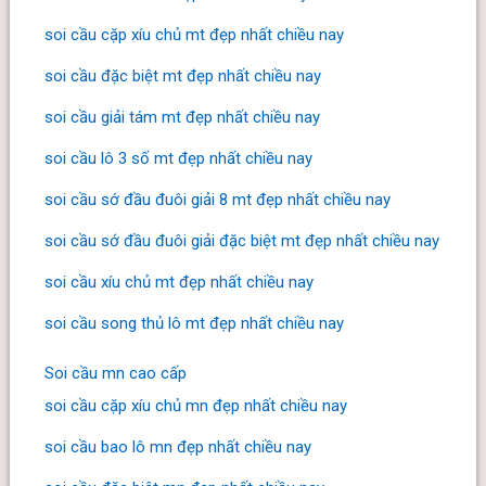
soi cầu cặp xíu chủ mt đẹp nhất chiều nay
soi cầu đặc biệt mt đẹp nhất chiều nay
soi cầu giải tám mt đẹp nhất chiều nay
soi cầu lô 3 số mt đẹp nhất chiều nay
soi cầu sớ đầu đuôi giải 8 mt đẹp nhất chiều nay
soi cầu sớ đầu đuôi giải đặc biệt mt đẹp nhất chiều nay
soi cầu xíu chủ mt đẹp nhất chiều nay
soi cầu song thủ lô mt đẹp nhất chiều nay
Soi cầu mn cao cấp
soi cầu cặp xíu chủ mn đẹp nhất chiều nay
soi cầu bao lô mn đẹp nhất chiều nay