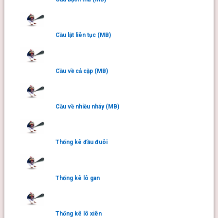
Cầu lật liên tục (MB)
Cầu về cả cặp (MB)
Cầu về nhiều nháy (MB)
Thống kê đầu đuôi
Thống kê lô gan
Thống kê lô xiên