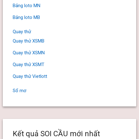
Bảng loto MN
Bảng loto MB
Quay thử
Quay thử XSMB
Quay thử XSMN
Quay thử XSMT
Quay thử Vietlott
Sổ mơ
Kết quả SOI CẦU mới nhất