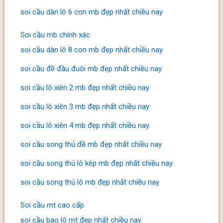
soi cầu dàn lô 6 con mb đẹp nhất chiều nay
Soi cầu mb chính xác
soi cầu dàn lô 8 con mb đẹp nhất chiều nay
soi cầu đề đầu đuôi mb đẹp nhất chiều nay
soi cầu lô xiên 2 mb đẹp nhất chiều nay
soi cầu lô xiên 3 mb đẹp nhất chiều nay
soi cầu lô xiên 4 mb đẹp nhất chiều nay
soi cầu song thủ đề mb đẹp nhất chiều nay
soi cầu song thủ lô kép mb đẹp nhất chiều nay
soi cầu song thủ lô mb đẹp nhất chiều nay
Soi cầu mt cao cấp
soi cầu bao lô mt đẹp nhất chiều nay