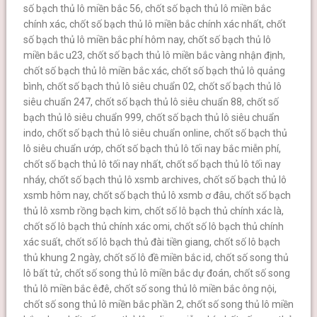
số bạch thủ lô miền bắc 56
,
chốt số bạch thủ lô miền bắc
chính xác
,
chốt số bạch thủ lô miền bắc chính xác nhất
,
chốt
số bạch thủ lô miền bắc phí hôm nay
,
chốt số bạch thủ lô
miền bắc u23
,
chốt số bạch thủ lô miền bắc vàng nhận định
,
chốt số bạch thủ lô miền bắc xác
,
chốt số bạch thủ lô quảng
bình
,
chốt số bạch thủ lô siêu chuẩn 02
,
chốt số bạch thủ lô
siêu chuẩn 247
,
chốt số bạch thủ lô siêu chuẩn 88
,
chốt số
bạch thủ lô siêu chuẩn 999
,
chốt số bạch thủ lô siêu chuẩn
indo
,
chốt số bạch thủ lô siêu chuẩn online
,
chốt số bạch thủ
lô siêu chuẩn ướp
,
chốt số bạch thủ lô tối nay bắc miễn phí
,
chốt số bạch thủ lô tối nay nhất
,
chốt số bạch thủ lô tối nay
nháy
,
chốt số bạch thủ lô xsmb archives
,
chốt số bạch thủ lô
xsmb hôm nay
,
chốt số bạch thủ lô xsmb ơ đâu
,
chốt số bạch
thủ lô xsmb rồng bạch kim
,
chốt số lô bạch thủ chính xác là
,
chốt số lô bạch thủ chính xác omi
,
chốt số lô bạch thủ chính
xác suất
,
chốt số lô bạch thủ đài tiền giang
,
chốt số lô bạch
thủ khung 2 ngày
,
chốt số lô đề miền bắc id
,
chốt số song thủ
lô bất tử
,
chốt số song thủ lô miền bắc dự đoán
,
chốt số song
thủ lô miền bắc êđê
,
chốt số song thủ lô miền bắc ông nội
,
chốt số song thủ lô miền bắc phần 2
,
chốt số song thủ lô miền