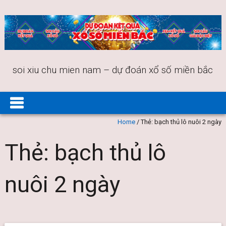
soi xiu chu mien nam – dự đoán xổ số miền bắc
Home
/
Thẻ:
bạch thủ lô nuôi 2 ngày
Thẻ:
bạch thủ lô
nuôi 2 ngày