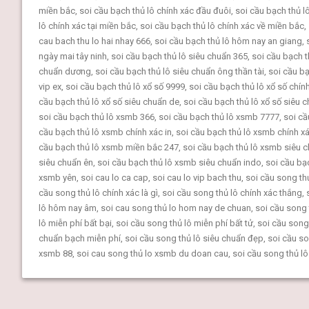
miền bắc
,
soi cầu bạch thủ lô chính xác đầu đuôi
,
soi cầu bạch thủ l
lô chính xác tại miền bắc
,
soi cầu bạch thủ lô chính xác về miền bắc
,
cau bach thu lo hai nhay 666
,
soi cầu bạch thủ lô hôm nay an giang
,
ngày mai tây ninh
,
soi cầu bạch thủ lô siêu chuẩn 365
,
soi cầu bạch t
chuẩn dương
,
soi cầu bạch thủ lô siêu chuẩn ông thần tài
,
soi cầu bạ
vip ex
,
soi cầu bạch thủ lô xổ số 9999
,
soi cầu bạch thủ lô xổ số chín
cầu bạch thủ lô xổ số siêu chuẩn de
,
soi cầu bạch thủ lô xổ số siêu 
soi cầu bạch thủ lô xsmb 366
,
soi cầu bạch thủ lô xsmb 7777
,
soi cầ
cầu bạch thủ lô xsmb chính xác in
,
soi cầu bạch thủ lô xsmb chính x
cầu bạch thủ lô xsmb miền bắc 247
,
soi cầu bạch thủ lô xsmb siêu 
siêu chuẩn ên
,
soi cầu bạch thủ lô xsmb siêu chuẩn indo
,
soi cầu bạ
xsmb yên
,
soi cau lo ca cap
,
soi cau lo vip bach thu
,
soi cầu song thủ
cầu song thủ lô chính xác là gì
,
soi cầu song thủ lô chính xác thắng
,
lô hôm nay âm
,
soi cau song thủ lo hom nay de chuan
,
soi cầu song
lô miễn phí bất bại
,
soi cầu song thủ lô miễn phí bất tử
,
soi cầu song
chuẩn bạch miễn phí
,
soi cầu song thủ lô siêu chuẩn đẹp
,
soi cầu so
xsmb 88
,
soi cau song thủ lo xsmb du doan cau
,
soi cầu song thủ l