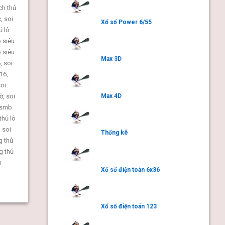
ch thủ
c
,
soi
Xổ số Power 6/55
ủ lô
ô siêu
ô siêu
Max 3D
6
,
soi
 16
,
oi
Max 4D
iờ
,
soi
xsmb
thủ lô
,
soi
Thống kê
g thủ
g thủ
u
Xổ số điện toán 6x36
Xổ số điện toán 123