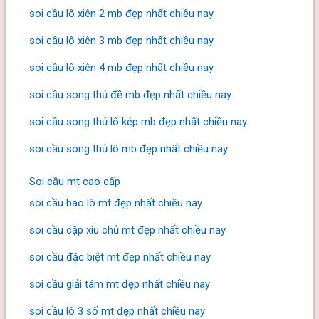
soi cầu lô xiên 2 mb đẹp nhất chiều nay
soi cầu lô xiên 3 mb đẹp nhất chiều nay
soi cầu lô xiên 4 mb đẹp nhất chiều nay
soi cầu song thủ đề mb đẹp nhất chiều nay
soi cầu song thủ lô kép mb đẹp nhất chiều nay
soi cầu song thủ lô mb đẹp nhất chiều nay
Soi cầu mt cao cấp
soi cầu bao lô mt đẹp nhất chiều nay
soi cầu cặp xíu chủ mt đẹp nhất chiều nay
soi cầu đặc biệt mt đẹp nhất chiều nay
soi cầu giải tám mt đẹp nhất chiều nay
soi cầu lô 3 số mt đẹp nhất chiều nay