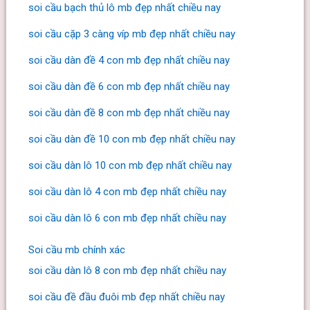
soi cầu bạch thủ lô mb đẹp nhất chiều nay
soi cầu cặp 3 càng víp mb đẹp nhất chiều nay
soi cầu dàn đề 4 con mb đẹp nhất chiều nay
soi cầu dàn đề 6 con mb đẹp nhất chiều nay
soi cầu dàn đề 8 con mb đẹp nhất chiều nay
soi cầu dàn đề 10 con mb đẹp nhất chiều nay
soi cầu dàn lô 10 con mb đẹp nhất chiều nay
soi cầu dàn lô 4 con mb đẹp nhất chiều nay
soi cầu dàn lô 6 con mb đẹp nhất chiều nay
Soi cầu mb chính xác
soi cầu dàn lô 8 con mb đẹp nhất chiều nay
soi cầu đề đầu đuôi mb đẹp nhất chiều nay