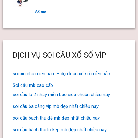
Sổ mơ
DỊCH VỤ SOI CẦU XỔ SỐ VÍP
soi xiu chu mien nam – dự đoán xổ số miền bắc
Soi cầu mb cao cấp
soi cầu lô 2 nháy miền bắc siêu chuẩn chiều nay
soi cầu ba càng víp mb đẹp nhất chiều nay
soi cầu bạch thủ đề mb đẹp nhất chiều nay
soi cầu bạch thủ lô kép mb đẹp nhất chiều nay