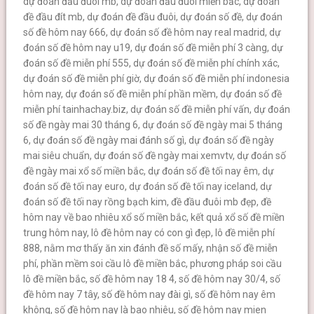
dự đoán đầu đuôi mb
,
dự đoán đầu đuôi miền bắc
,
dự đoán
đề đầu đít mb
,
dự đoán đề đầu đuôi
,
dự đoán số đề
,
dự đoán
số đề hôm nay 666
,
dự đoán số đề hôm nay real madrid
,
dự
đoán số đề hôm nay u19
,
dự đoán số đề miễn phí 3 càng
,
dự
đoán số đề miễn phí 555
,
dự đoán số đề miễn phí chính xác
,
dự đoán số đề miễn phí giờ
,
dự đoán số đề miễn phí indonesia
hôm nay
,
dự đoán số đề miễn phí phần mềm
,
dự đoán số đề
miễn phí tainhachay.biz
,
dự đoán số đề miễn phí vấn
,
dự đoán
số đề ngày mai 30 tháng 6
,
dự đoán số đề ngày mai 5 tháng
6
,
dự đoán số đề ngày mai đánh số gì
,
dự đoán số đề ngày
mai siêu chuẩn
,
dự đoán số đề ngày mai xemvtv
,
dự đoán số
đề ngày mai xổ số miền bắc
,
dự đoán số đề tối nay êm
,
dự
đoán số đề tối nay euro
,
dự đoán số đề tối nay iceland
,
dự
đoán số đề tối nay rồng bạch kim
,
đề đầu đuôi mb đẹp
,
đề
hôm nay về bao nhiêu xổ số miền bắc
,
kết quả xổ số đề miền
trung hôm nay
,
lô đề hôm nay có con gì đẹp
,
lô đề miễn phí
888
,
nằm mơ thấy ăn xin đánh đề số mấy
,
nhận số đề miễn
phí
,
phần mềm soi cầu lô đề miền bắc
,
phương pháp soi cầu
lô đề miền bắc
,
số đề hôm nay 18 4
,
số đề hôm nay 30/4
,
số
đề hôm nay 7 tây
,
số đề hôm nay đài gì
,
số đề hôm nay êm
không
,
số đề hôm nay là bao nhiêu
,
số đề hôm nay mien