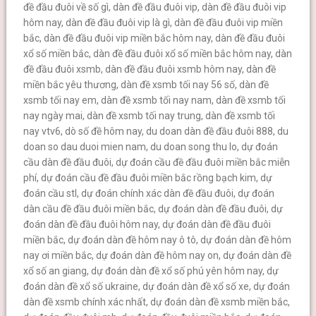
đề đầu đuôi về số gì
,
dàn đề đầu đuôi vip
,
dàn đề đầu đuôi vip
hôm nay
,
dàn đề đầu đuôi vip là gì
,
dàn đề đầu đuôi vip miền
bắc
,
dàn đề đầu đuôi vip miền bắc hôm nay
,
dàn đề đầu đuôi
xổ số miền bắc
,
dàn đề đầu đuôi xổ số miền bắc hôm nay
,
dàn
đề đầu đuôi xsmb
,
dàn đề đầu đuôi xsmb hôm nay
,
dàn đề
miền bắc yêu thương
,
dàn đề xsmb tối nay 56 số
,
dàn đề
xsmb tối nay em
,
dàn đề xsmb tối nay nam
,
dàn đề xsmb tối
nay ngày mai
,
dàn đề xsmb tối nay trung
,
dàn đề xsmb tối
nay vtv6
,
dò số đề hôm nay
,
du doan dàn đề đầu đuôi 888
,
du
doan so dau duoi mien nam
,
du doan song thu lo
,
dự đoán
cầu dàn đề đầu đuôi
,
dự đoán cầu đề đầu đuôi miền bắc miễn
phí
,
dự đoán cầu đề đầu đuôi miền bắc rồng bạch kim
,
dự
đoán cầu stl
,
dự đoán chính xác dàn đề đầu đuôi
,
dự đoán
dàn cầu đề đầu đuôi miền bắc
,
dự đoán dàn đề đầu đuôi
,
dự
đoán dàn đề đầu đuôi hôm nay
,
dự đoán dàn đề đầu đuôi
miền bắc
,
dự đoán dàn đề hôm nay ô tô
,
dự đoán dàn đề hôm
nay ơi miền bắc
,
dự đoán dàn đề hôm nay on
,
dự đoán dàn đề
xổ số an giang
,
dự đoán dàn đề xổ số phú yên hôm nay
,
dự
đoán dàn đề xổ số ukraine
,
dự đoán dàn đề xổ số xe
,
dự đoán
dàn đề xsmb chính xác nhất
,
dự đoán dàn đề xsmb miền bắc
,