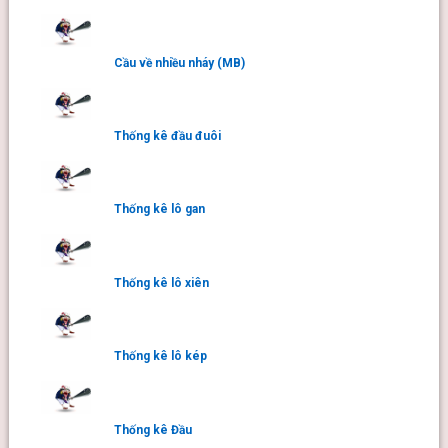
Cầu về nhiều nháy (MB)
Thống kê đầu đuôi
Thống kê lô gan
Thống kê lô xiên
Thống kê lô kép
Thống kê Đầu