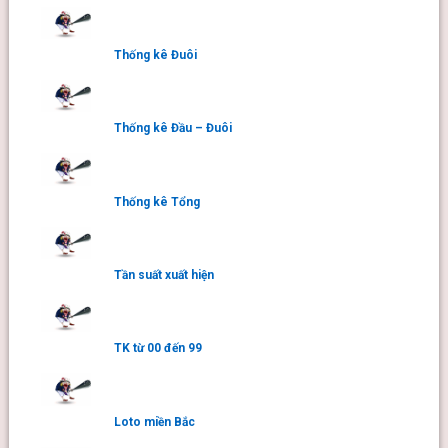
Thống kê Đuôi
Thống kê Đầu – Đuôi
Thống kê Tổng
Tần suất xuất hiện
TK từ 00 đến 99
Loto miền Bắc