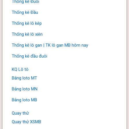
Thống kê Đuôi
Thống kê Đầu
Thống kê lô kép
Thống kê lô xiên
Thống kê lô gan | TK lô gan MB hôm nay
Thống kê đầu đuôi
KQ Lô tô
Bảng loto MT
Bảng loto MN
Bảng loto MB
Quay thử
Quay thử XSMB