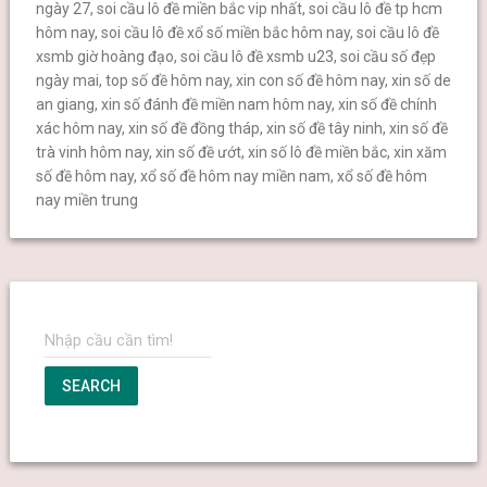
ngày 27
,
soi cầu lô đề miền bắc vip nhất
,
soi cầu lô đề tp hcm
hôm nay
,
soi cầu lô đề xổ số miền bắc hôm nay
,
soi cầu lô đề
xsmb giờ hoàng đạo
,
soi cầu lô đề xsmb u23
,
soi cầu số đẹp
ngày mai
,
top số đề hôm nay
,
xin con số đề hôm nay
,
xin số de
an giang
,
xin số đánh đề miền nam hôm nay
,
xin số đề chính
xác hôm nay
,
xin số đề đồng tháp
,
xin số đề tây ninh
,
xin số đề
trà vinh hôm nay
,
xin số đề ướt
,
xin số lô đề miền bắc
,
xin xăm
số đề hôm nay
,
xổ số đề hôm nay miền nam
,
xổ số đề hôm
nay miền trung
SEARCH