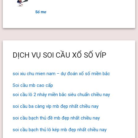
Sổ mơ
DỊCH VỤ SOI CẦU XỔ SỐ VÍP
soi xiu chu mien nam – dự đoán xổ số miền bắc
Soi cầu mb cao cấp
soi cầu lô 2 nháy miền bắc siêu chuẩn chiều nay
soi cầu ba càng víp mb đẹp nhất chiều nay
soi cầu bạch thủ đề mb đẹp nhất chiều nay
soi cầu bạch thủ lô kép mb đẹp nhất chiều nay