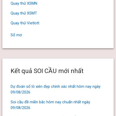
Quay thử XSMN
Quay thử XSMT
Quay thử Vietlott
Sổ mơ
Kết quả SOI CẦU mới nhất
Dự đoán số lô xiên đẹp chính xác nhất hôm nay ngày
09/08/2026
Soi cầu đề miền bắc hôm nay chuẩn nhất ngày
09/08/2026