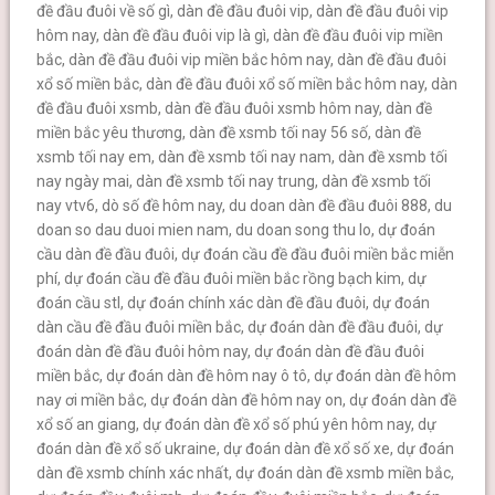
đề đầu đuôi về số gì
,
dàn đề đầu đuôi vip
,
dàn đề đầu đuôi vip
hôm nay
,
dàn đề đầu đuôi vip là gì
,
dàn đề đầu đuôi vip miền
bắc
,
dàn đề đầu đuôi vip miền bắc hôm nay
,
dàn đề đầu đuôi
xổ số miền bắc
,
dàn đề đầu đuôi xổ số miền bắc hôm nay
,
dàn
đề đầu đuôi xsmb
,
dàn đề đầu đuôi xsmb hôm nay
,
dàn đề
miền bắc yêu thương
,
dàn đề xsmb tối nay 56 số
,
dàn đề
xsmb tối nay em
,
dàn đề xsmb tối nay nam
,
dàn đề xsmb tối
nay ngày mai
,
dàn đề xsmb tối nay trung
,
dàn đề xsmb tối
nay vtv6
,
dò số đề hôm nay
,
du doan dàn đề đầu đuôi 888
,
du
doan so dau duoi mien nam
,
du doan song thu lo
,
dự đoán
cầu dàn đề đầu đuôi
,
dự đoán cầu đề đầu đuôi miền bắc miễn
phí
,
dự đoán cầu đề đầu đuôi miền bắc rồng bạch kim
,
dự
đoán cầu stl
,
dự đoán chính xác dàn đề đầu đuôi
,
dự đoán
dàn cầu đề đầu đuôi miền bắc
,
dự đoán dàn đề đầu đuôi
,
dự
đoán dàn đề đầu đuôi hôm nay
,
dự đoán dàn đề đầu đuôi
miền bắc
,
dự đoán dàn đề hôm nay ô tô
,
dự đoán dàn đề hôm
nay ơi miền bắc
,
dự đoán dàn đề hôm nay on
,
dự đoán dàn đề
xổ số an giang
,
dự đoán dàn đề xổ số phú yên hôm nay
,
dự
đoán dàn đề xổ số ukraine
,
dự đoán dàn đề xổ số xe
,
dự đoán
dàn đề xsmb chính xác nhất
,
dự đoán dàn đề xsmb miền bắc
,