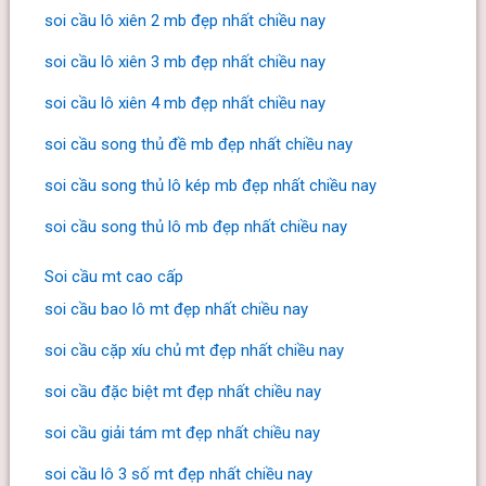
soi cầu lô xiên 2 mb đẹp nhất chiều nay
soi cầu lô xiên 3 mb đẹp nhất chiều nay
soi cầu lô xiên 4 mb đẹp nhất chiều nay
soi cầu song thủ đề mb đẹp nhất chiều nay
soi cầu song thủ lô kép mb đẹp nhất chiều nay
soi cầu song thủ lô mb đẹp nhất chiều nay
Soi cầu mt cao cấp
soi cầu bao lô mt đẹp nhất chiều nay
soi cầu cặp xíu chủ mt đẹp nhất chiều nay
soi cầu đặc biệt mt đẹp nhất chiều nay
soi cầu giải tám mt đẹp nhất chiều nay
soi cầu lô 3 số mt đẹp nhất chiều nay