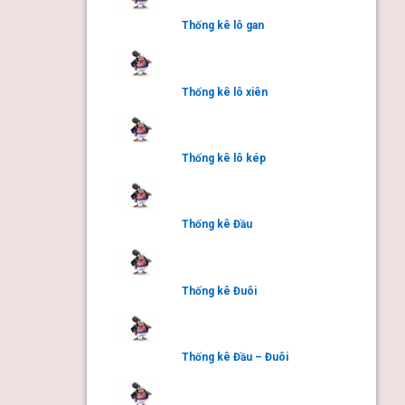
Thống kê lô gan
Thống kê lô xiên
Thống kê lô kép
Thống kê Đầu
Thống kê Đuôi
Thống kê Đầu – Đuôi