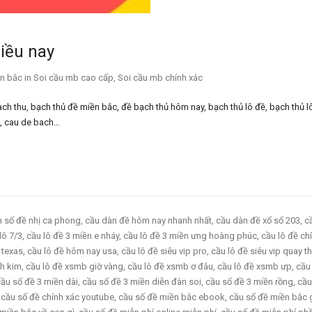
iều nay
ền bắc
in
Soi cầu mb cao cấp
,
Soi cầu mb chính xác
ach thu, bạch thủ đề miền bắc, đề bạch thủ hôm nay, bạch thủ lô đề, bạch thủ l
c, cau de bach…
n số đề nhị ca phong
,
cầu dàn đề hôm nay nhanh nhất
,
cầu dàn đề xổ số 203
,
c
lô 7/3
,
cầu lô đề 3 miền e nháy
,
cầu lô đề 3 miền ưng hoàng phúc
,
cầu lô đề ch
 texas
,
cầu lô đề hôm nay usa
,
cầu lô đề siêu vip pro
,
cầu lô đề siêu vip quay t
h kim
,
cầu lô đề xsmb giờ vàng
,
cầu lô đề xsmb ơ đâu
,
cầu lô đề xsmb ưp
,
cầu
ầu số đề 3 miền dài
,
cầu số đề 3 miền diễn đàn soi
,
cầu số đề 3 miền rồng
,
cầu
,
cầu số đề chính xác youtube
,
cầu số đề miền bắc ebook
,
cầu số đề miền bắc 