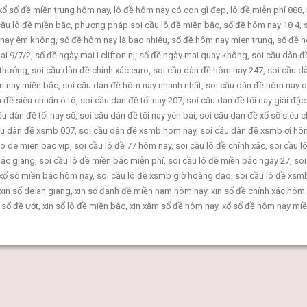
xổ số đề miền trung hôm nay
,
lô đề hôm nay có con gì đẹp
,
lô đề miễn phí 888
,
ầu lô đề miền bắc
,
phương pháp soi cầu lô đề miền bắc
,
số đề hôm nay 18 4
,
 nay êm không
,
số đề hôm nay là bao nhiêu
,
số đề hôm nay mien trung
,
số đề 
ai 9/7/2
,
số đề ngày mai i clifton nj
,
số đề ngày mai quay không
,
soi cầu dàn đ
 thưởng
,
soi cầu dàn đề chính xác euro
,
soi cầu dàn đề hôm nay 247
,
soi cầu d
m nay miền bắc
,
soi cầu dàn đề hôm nay nhanh nhất
,
soi cầu dàn đề hôm nay o
 đề siêu chuẩn ô tô
,
soi cầu dàn đề tối nay 207
,
soi cầu dàn đề tối nay giải đặc
ầu dàn đề tối nay số
,
soi cầu dàn đề tối nay yên bái
,
soi cầu dàn đề xổ số siêu 
ầu dàn đề xsmb 007
,
soi cầu dàn đề xsmb hom nay
,
soi cầu dàn đề xsmb ơi hô
lo de mien bac vip
,
soi cầu lô đề 77 hôm nay
,
soi cầu lô đề chính xác
,
soi cầu l
bắc giang
,
soi cầu lô đề miền bắc miễn phí
,
soi cầu lô đề miền bắc ngày 27
,
soi
 xổ số miền bắc hôm nay
,
soi cầu lô đề xsmb giờ hoàng đạo
,
soi cầu lô đề xsm
xin số de an giang
,
xin số đánh đề miền nam hôm nay
,
xin số đề chính xác hôm
 số đề ướt
,
xin số lô đề miền bắc
,
xin xăm số đề hôm nay
,
xổ số đề hôm nay mi