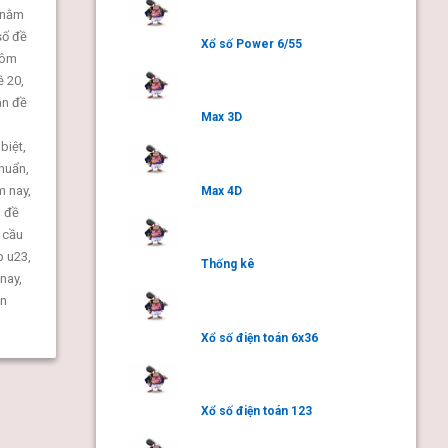
nằm
số đề
Xổ số Power 6/55
hôm
ề 20
,
àn đề
Max 3D
 biệt
,
chuẩn
,
m nay
,
Max 4D
ô đề
 cầu
b u23
,
Thống kê
 nay
,
ền
Xổ số điện toán 6x36
Xổ số điện toán 123