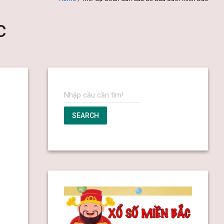
c
SEARCH