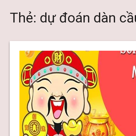
Thẻ:
dự đoán dàn cầ