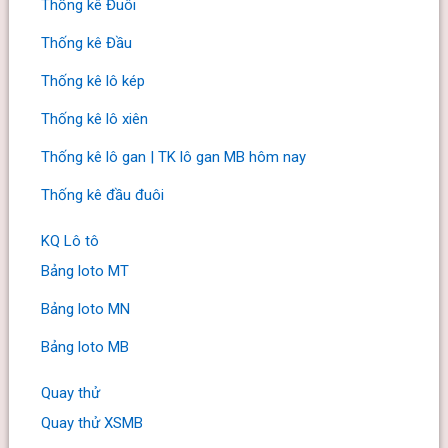
Thống kê Đuôi
Thống kê Đầu
Thống kê lô kép
Thống kê lô xiên
Thống kê lô gan | TK lô gan MB hôm nay
Thống kê đầu đuôi
KQ Lô tô
Bảng loto MT
Bảng loto MN
Bảng loto MB
Quay thử
Quay thử XSMB