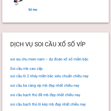
Sổ mơ
DỊCH VỤ SOI CẦU XỔ SỐ VÍP
soi xiu chu mien nam – dự đoán xổ số miền bắc
Soi cầu mb cao cấp
soi cầu lô 2 nháy miền bắc siêu chuẩn chiều nay
soi cầu ba càng víp mb đẹp nhất chiều nay
soi cầu bạch thủ đề mb đẹp nhất chiều nay
soi cầu bạch thủ lô kép mb đẹp nhất chiều nay