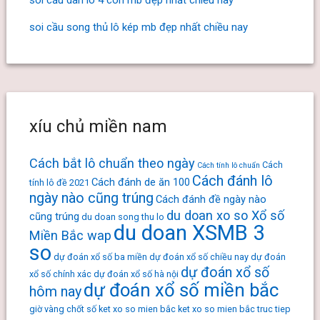
soi cầu dàn lô 4 con mb đẹp nhất chiều nay
soi cầu song thủ lô kép mb đẹp nhất chiều nay
xíu chủ miền nam
Cách bắt lô chuẩn theo ngày
Cách
Cách tính lô chuẩn
Cách đánh lô
Cách đánh de ăn 100
tính lô đề 2021
ngày nào cũng trúng
Cách đánh đề ngày nào
du doan xo so Xổ số
cũng trúng
du doan song thu lo
du doan XSMB 3
Miền Bắc wap
so
dự đoán xổ số ba miền
dự đoán xổ số chiều nay
dự đoán
dự đoán xổ số
xổ số chính xác
dự đoán xổ số hà nội
dự đoán xổ số miền bắc
hôm nay
giờ vàng chốt số
ket xo so mien bắc
ket xo so mien bắc truc tiep