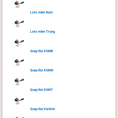
Loto miền Nam
Loto miền Trung
Quay thử XSMB
Quay thử XSMN
Quay thử XSMT
Quay thử Vietlott