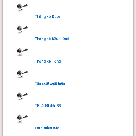
Thống kê Đuôi
Thống kê Đầu – Đuôi
Thống kê Tổng
Tần suất xuất hiện
TK từ 00 đến 99
Loto miền Bắc