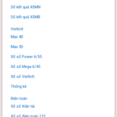
Sổ kết quả XSMN
Sổ kết quả XSMB
Vietlott
Max 4D
Max 3D
Xổ số Power 6/55
Xổ số Mega 6/45
Xổ số Vietlott
Thống kê
Điện toán
Xổ số thần tài
Xổ số điện toán 123