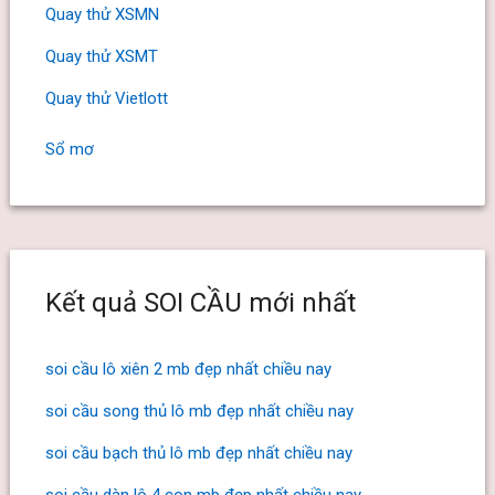
Quay thử XSMN
Quay thử XSMT
Quay thử Vietlott
Sổ mơ
Kết quả SOI CẦU mới nhất
soi cầu lô xiên 2 mb đẹp nhất chiều nay
soi cầu song thủ lô mb đẹp nhất chiều nay
soi cầu bạch thủ lô mb đẹp nhất chiều nay