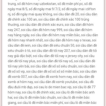
trung
,
số đề hôm nay uzbekistan
,
số đề miễn phí pc
,
số đề
ngày mai 8/5
,
số đề ngày mai 9/7/2
,
số đề ngày mai i clifton
nj
,
số đề ngày mai quay không
,
soi cầu dàn đề 20
,
soi cầu dàn
đề chính xác 100 an
,
soi cầu dàn đề chính xác 100 trúng
thưởng
,
soi cầu dàn đề chính xác euro
,
soi cầu dàn đề hôm
nay 247
,
soi cầu dàn đề hôm nay 999
,
soi cầu dàn đề hôm
nay hàng ngày
,
soi cầu dàn đề hôm nay miền bắc
,
soi cầu dàn
đề hôm nay nhanh nhất
,
soi cầu dàn đề hôm nay o texas
,
soi
cầu dàn đề iwin
,
soi cầu dàn đề siêu chuẩn 50
,
soi cầu dàn đề
siêu chuẩn ô tô
,
soi cầu dàn đề tối nay 207
,
soi cầu dàn đề tối
nay giải đặc biệt
,
soi cầu dàn đề tối nay o jersey city
,
soi cầu
dàn đề tối nay plus
,
soi cầu dàn đề tối nay số
,
soi cầu dàn đề
tối nay yên bái
,
soi cầu dàn đề xổ số siêu chuẩn
,
soi cầu dàn
đề xổ số vip
,
soi cầu dàn đề xổ số xổ số miền bắc
,
soi cầu dàn
đề xsmb 007
,
soi cầu dàn đề xsmb hom nay
,
soi cầu dàn đề
xsmb ơi hôm nay
,
soi cầu dàn đề xsmb youtube
,
soi cầu đề
đầu đuôi mb đẹp
,
soi cau lo de mien bac vip
,
soi cầu lô đề 77
hôm nay
,
soi cầu lô đề chính xác
,
soi cầu lô đề miền bắc anh
hai
,
soi cầu lô đề miền bắc chuẩn
,
soi cầu lô đề miền bắc
giang
,
soi cầu lô đề miền bắc miễn phí
,
soi cầu lô đề miền bắc