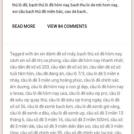
thủ lô đề, bạch thủ lô đề hôm nay, bach thu lo de mb hom nay,
soi cầu bạch thủ đề miền bắc, cau de bach…
READ MORE
VIEW 84 COMMENTS
Tagged with
ăn xin đánh đề số mấy
,
bạch thủ số đề hôm nay
,
cách xin số đề nhị ca phong
,
cầu dàn đề hôm nay nhanh nhất
,
cầu dàn đề xổ số 203
,
cầu dàn đề xổ số ăn
,
cầu dàn đề xổ số
tuổi tâm hồn
,
cầu đề đang ăn
,
cầu lô 7/3
,
cầu lô đề 3 miền e
nháy
,
cầu lô đề 3 miền ưng hoàng phúc
,
cầu lô đề chính xác
âm dương
,
cầu lô đề hôm nay o con gì đẹp
,
cầu lô đề hôm nay
o texas
,
cầu lô đề hôm nay usa
,
cầu lô đề siêu vip pro
,
cầu lô
đề siêu vip quay thử
,
cầu lô đề siêu vip trong ngày
,
cầu lô đề
xổ số 56
,
cầu lô đề xsmb bạch kim
,
cầu lô đề xsmb giờ vàng
,
cầu lô đề xsmb ơ đâu
,
cầu lô đề xsmb ưp
,
cầu số đề 3 miền 13
tháng 6
,
cầu số đề 3 miền 16
,
cầu số đề 3 miền 500ml
,
cầu số
đề 3 miền dài
,
cầu số đề 3 miền diễn đàn soi
,
cầu số đề 3 miền
rồng
,
cầu số đề chính xác 95
,
cầu số đề chính xác tại mỹ
,
cầu