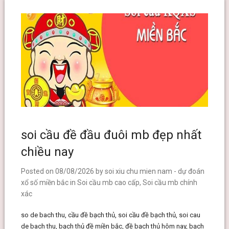
soi cầu đề đầu đuôi mb đẹp nhất
chiều nay
Posted on
08/08/2026
by
soi xiu chu mien nam - dự đoán
xổ số miền bắc
in
Soi cầu mb cao cấp
,
Soi cầu mb chính
xác
so de bach thu, cầu đề bạch thủ, soi cầu đề bạch thủ, soi cau
de bach thu, bạch thủ đề miền bắc, đề bạch thủ hôm nay, bạch