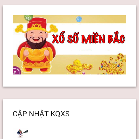
CẬP NHẬT KQXS