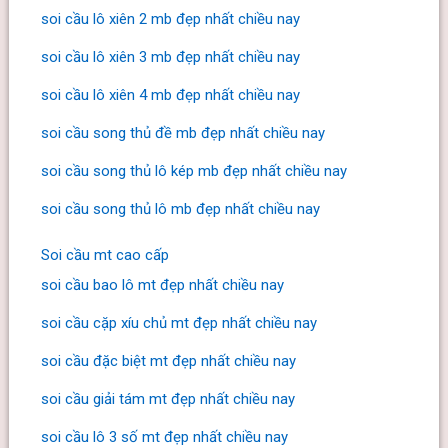
soi cầu lô xiên 2 mb đẹp nhất chiều nay
soi cầu lô xiên 3 mb đẹp nhất chiều nay
soi cầu lô xiên 4 mb đẹp nhất chiều nay
soi cầu song thủ đề mb đẹp nhất chiều nay
soi cầu song thủ lô kép mb đẹp nhất chiều nay
soi cầu song thủ lô mb đẹp nhất chiều nay
Soi cầu mt cao cấp
soi cầu bao lô mt đẹp nhất chiều nay
soi cầu cặp xíu chủ mt đẹp nhất chiều nay
soi cầu đặc biệt mt đẹp nhất chiều nay
soi cầu giải tám mt đẹp nhất chiều nay
soi cầu lô 3 số mt đẹp nhất chiều nay