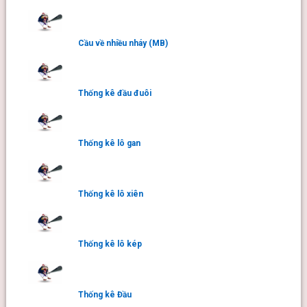
Cầu về nhiều nháy (MB)
Thống kê đầu đuôi
Thống kê lô gan
Thống kê lô xiên
Thống kê lô kép
Thống kê Đầu