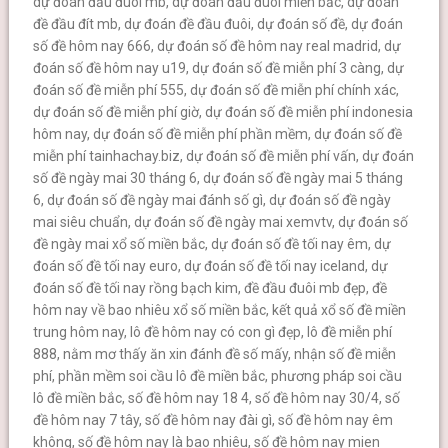
dự đoán đầu đuôi mb
,
dự đoán đầu đuôi miền bắc
,
dự đoán
đề đầu đít mb
,
dự đoán đề đầu đuôi
,
dự đoán số đề
,
dự đoán
số đề hôm nay 666
,
dự đoán số đề hôm nay real madrid
,
dự
đoán số đề hôm nay u19
,
dự đoán số đề miễn phí 3 càng
,
dự
đoán số đề miễn phí 555
,
dự đoán số đề miễn phí chính xác
,
dự đoán số đề miễn phí giờ
,
dự đoán số đề miễn phí indonesia
hôm nay
,
dự đoán số đề miễn phí phần mềm
,
dự đoán số đề
miễn phí tainhachay.biz
,
dự đoán số đề miễn phí vấn
,
dự đoán
số đề ngày mai 30 tháng 6
,
dự đoán số đề ngày mai 5 tháng
6
,
dự đoán số đề ngày mai đánh số gì
,
dự đoán số đề ngày
mai siêu chuẩn
,
dự đoán số đề ngày mai xemvtv
,
dự đoán số
đề ngày mai xổ số miền bắc
,
dự đoán số đề tối nay êm
,
dự
đoán số đề tối nay euro
,
dự đoán số đề tối nay iceland
,
dự
đoán số đề tối nay rồng bạch kim
,
đề đầu đuôi mb đẹp
,
đề
hôm nay về bao nhiêu xổ số miền bắc
,
kết quả xổ số đề miền
trung hôm nay
,
lô đề hôm nay có con gì đẹp
,
lô đề miễn phí
888
,
nằm mơ thấy ăn xin đánh đề số mấy
,
nhận số đề miễn
phí
,
phần mềm soi cầu lô đề miền bắc
,
phương pháp soi cầu
lô đề miền bắc
,
số đề hôm nay 18 4
,
số đề hôm nay 30/4
,
số
đề hôm nay 7 tây
,
số đề hôm nay đài gì
,
số đề hôm nay êm
không
,
số đề hôm nay là bao nhiêu
,
số đề hôm nay mien