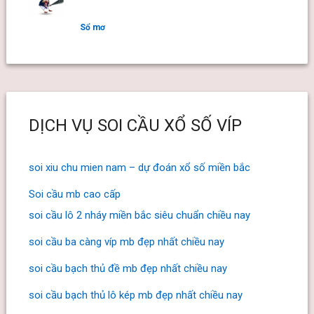
Sổ mơ
DỊCH VỤ SOI CẦU XỔ SỐ VÍP
soi xiu chu mien nam – dự đoán xổ số miền bắc
Soi cầu mb cao cấp
soi cầu lô 2 nháy miền bắc siêu chuẩn chiều nay
soi cầu ba càng víp mb đẹp nhất chiều nay
soi cầu bạch thủ đề mb đẹp nhất chiều nay
soi cầu bạch thủ lô kép mb đẹp nhất chiều nay