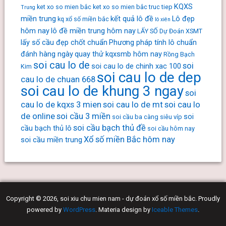
KQXS
ket xo so mien bắc
ket xo so mien bắc truc tiep
Trung
miền trung
kết quả lô đề
Lô đẹp
kq xổ số miền bắc
lô xiên
hôm nay
lô đề miền trung hôm nay
LẤY SỐ Dự Đoán XSMT
lấy số cầu đẹp chốt chuẩn
Phương pháp tính lô chuẩn
đánh hàng ngày
quay thử kqxsmb hôm nay
Rồng Bạch
soi cau lo de
soi
soi cau lo de chinh xac 100
Kim
soi cau lo de dep
cau lo de chuan 668
soi cau lo de khung 3 ngay
soi
cau lo de kqxs 3 mien
soi cau lo de mt
soi cau lo
de online
soi cầu 3 miền
soi
soi cầu ba càng siêu víp
soi cầu bạch thủ đề
cầu bạch thủ lô
soi cầu hôm nay
Xổ số miền Bắc hôm nay
soi cầu miền trung
Copyright © 2026, soi xiu chu mien nam - dự đoán xổ số miền bắc. Proudly
powered by
WordPress
. Materia design by
Iceable Themes
.