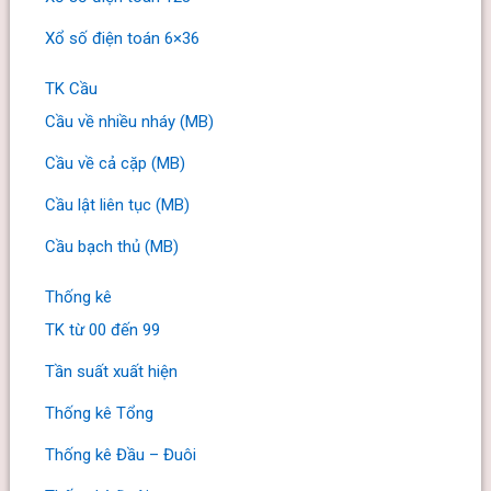
Xổ số điện toán 6×36
TK Cầu
Cầu về nhiều nháy (MB)
Cầu về cả cặp (MB)
Cầu lật liên tục (MB)
Cầu bạch thủ (MB)
Thống kê
TK từ 00 đến 99
Tần suất xuất hiện
Thống kê Tổng
Thống kê Đầu – Đuôi