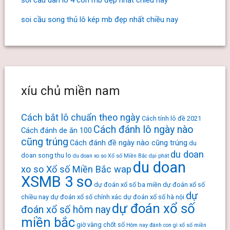
soi cầu dàn lô 4 con mb đẹp nhất chiều nay
soi cầu song thủ lô kép mb đẹp nhất chiều nay
xíu chủ miền nam
Cách bắt lô chuẩn theo ngày
Cách tính lô đề 2021
Cách đánh lô ngày nào
Cách đánh de ăn 100
cũng trúng
Cách đánh đề ngày nào cũng trúng
du
du doan
doan song thu lo
du doan xo so Xổ số Miền Bắc dại phát
du doan
xo so Xổ số Miền Bắc wap
XSMB 3 so
dự đoán xổ số ba miền
dự đoán xổ số
dự
chiều nay
dự đoán xổ số chính xác
dự đoán xổ số hà nội
dự đoán xổ số
đoán xổ số hôm nay
miền bắc
giờ vàng chốt số
Hôm nay đánh con gì xổ số miền