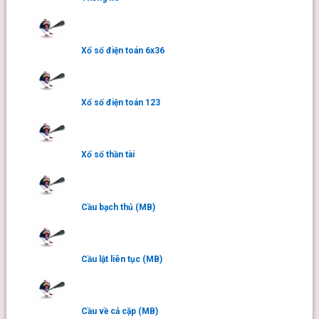
Xổ số điện toán 6x36
Xổ số điện toán 123
Xổ số thần tài
Cầu bạch thủ (MB)
Cầu lật liên tục (MB)
Cầu về cả cặp (MB)