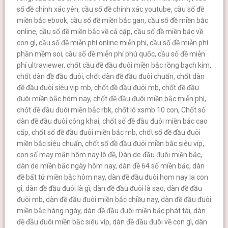
số đề chính xác yên
,
cầu số đề chính xác youtube
,
cầu số đề
miền bắc ebook
,
cầu số đề miền bắc gan
,
cầu số đề miền bắc
online
,
cầu số đề miền bắc về cả cặp
,
cầu số đề miền bắc về
con gì
,
cầu số đề miễn phí online miễn phí
,
cầu số đề miễn phí
phần mềm soi
,
cầu số đề miễn phí phú quốc
,
cầu số đề miễn
phí ultraviewer
,
chốt cầu đề đầu đuôi miền bắc rồng bạch kim
,
chốt dàn đề đầu đuôi
,
chốt dàn đề đầu đuôi chuẩn
,
chốt dàn
đề đầu đuôi siêu vip mb
,
chốt đề đầu đuôi mb
,
chốt đề đầu
đuôi miền bắc hôm nay
,
chốt đề đầu đuôi miền bắc miễn phí
,
chốt đề đầu đuôi miền bắc rbk
,
chốt lô xsmb 10 con
,
Chốt số
dàn đề đầu đuôi công khai
,
chốt số đề đầu đuôi miền bắc cao
cấp
,
chốt số đề đầu đuôi miền bắc mb
,
chốt số đề đầu đuôi
miền bắc siêu chuẩn
,
chốt số đề đầu đuôi miền bắc siêu víp
,
con số may mắn hôm nay lô đề
,
Dàn de đầu đuôi miền bắc
,
dàn de miền bắc ngày hôm nay
,
dàn đề 64 số miền bắc
,
dàn
đề bất tử miền bắc hôm nay
,
dàn đề đầu đuôi hom nay la con
gi
,
dàn đề đầu đuôi là gì
,
dàn đề đầu đuôi là sao
,
dàn đề đầu
đuôi mb
,
dàn đề đầu đuôi miền bắc chiều nay
,
dàn đề đầu đuôi
miền bắc hàng ngày
,
dàn đề đầu đuôi miền bắc phát tài
,
dàn
đề đầu đuôi miền bắc siêu víp
,
dàn đề đầu đuôi về con gì
,
dàn