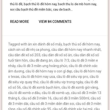
thủ lô đề, bạch thủ lô đề hôm nay, bach thu lo de mb hom nay,
soi cầu bạch thủ đề miền bắc, cau de bach…
READ MORE
VIEW 84 COMMENTS
Tagged with
ăn xin đánh đề số mấy
,
bạch thủ số đề hôm nay
,
cách xin số đề nhị ca phong
,
cầu dàn đề hôm nay nhanh nhất
,
cầu dàn đề xổ số 203
,
cầu dàn đề xổ số ăn
,
cầu dàn đề xổ số
tuổi tâm hồn
,
cầu đề đang ăn
,
cầu lô 7/3
,
cầu lô đề 3 miền e
nháy
,
cầu lô đề 3 miền ưng hoàng phúc
,
cầu lô đề chính xác
âm dương
,
cầu lô đề hôm nay o con gì đẹp
,
cầu lô đề hôm nay
o texas
,
cầu lô đề hôm nay usa
,
cầu lô đề siêu vip pro
,
cầu lô
đề siêu vip quay thử
,
cầu lô đề siêu vip trong ngày
,
cầu lô đề
xổ số 56
,
cầu lô đề xsmb bạch kim
,
cầu lô đề xsmb giờ vàng
,
cầu lô đề xsmb ơ đâu
,
cầu lô đề xsmb ưp
,
cầu số đề 3 miền 13
tháng 6
,
cầu số đề 3 miền 16
,
cầu số đề 3 miền 500ml
,
cầu số
đề 3 miền dài
,
cầu số đề 3 miền diễn đàn soi
,
cầu số đề 3 miền
rồng
,
cầu số đề chính xác 95
,
cầu số đề chính xác tại mỹ
,
cầu