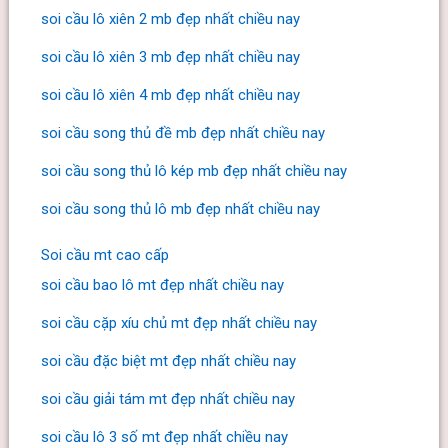
soi cầu lô xiên 2 mb đẹp nhất chiều nay
soi cầu lô xiên 3 mb đẹp nhất chiều nay
soi cầu lô xiên 4 mb đẹp nhất chiều nay
soi cầu song thủ đề mb đẹp nhất chiều nay
soi cầu song thủ lô kép mb đẹp nhất chiều nay
soi cầu song thủ lô mb đẹp nhất chiều nay
Soi cầu mt cao cấp
soi cầu bao lô mt đẹp nhất chiều nay
soi cầu cặp xíu chủ mt đẹp nhất chiều nay
soi cầu đặc biệt mt đẹp nhất chiều nay
soi cầu giải tám mt đẹp nhất chiều nay
soi cầu lô 3 số mt đẹp nhất chiều nay