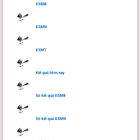
XSMB
XSMN
XSMT
Kết quả hôm nay
Sổ kết quả XSMB
Sổ kết quả XSMN