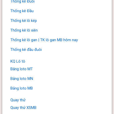
Thống kê Đuôi
Thống kê Đầu
Thống kê lô kép
Thống kê lô xiên
Thống kê lô gan | TK lô gan MB hôm nay
Thống kê đầu đuôi
KQ Lô tô
Bảng loto MT
Bảng loto MN
Bảng loto MB
Quay thử
Quay thử XSMB