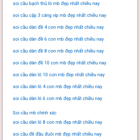
soi cầu bạch thủ lô mb đẹp nhất chiều nay
soi cầu cặp 3 càng víp mb đẹp nhất chiều nay
soi cầu dàn đề 4 con mb đẹp nhất chiều nay
soi cầu dàn đề 6 con mb đẹp nhất chiều nay
soi cầu dàn đề 8 con mb đẹp nhất chiều nay
soi cầu dàn đề 10 con mb đẹp nhất chiều nay
soi cầu dàn lô 10 con mb đẹp nhất chiều nay
soi cầu dàn lô 4 con mb đẹp nhất chiều nay
soi cầu dàn lô 6 con mb đẹp nhất chiều nay
Soi cầu mb chính xác
soi cầu dàn lô 8 con mb đẹp nhất chiều nay
soi cầu đề đầu đuôi mb đẹp nhất chiều nay