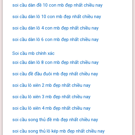
soi cầu dàn đề 10 con mb đẹp nhất chiều nay
soi cầu dàn lô 10 con mb đẹp nhất chiều nay
soi cầu dàn lô 4 con mb đẹp nhất chiều nay
soi cầu dàn lô 6 con mb đẹp nhất chiều nay
Soi cầu mb chính xác
soi cầu dàn lô 8 con mb đẹp nhất chiều nay
soi cầu đề đầu đuôi mb đẹp nhất chiều nay
soi cầu lô xiên 2 mb đẹp nhất chiều nay
soi cầu lô xiên 3 mb đẹp nhất chiều nay
soi cầu lô xiên 4 mb đẹp nhất chiều nay
soi cầu song thủ đề mb đẹp nhất chiều nay
soi cầu song thủ lô kép mb đẹp nhất chiều nay