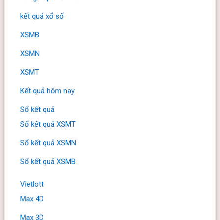
kết quả xổ số
XSMB
XSMN
XSMT
Kết quả hôm nay
Sổ kết quả
Sổ kết quả XSMT
Sổ kết quả XSMN
Sổ kết quả XSMB
Vietlott
Max 4D
Max 3D