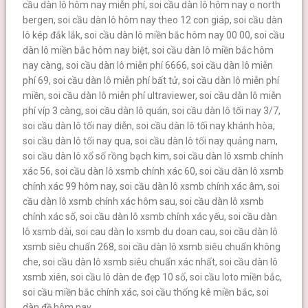
cầu dàn lô hôm nay miễn phí
,
soi cầu dàn lô hôm nay o north
bergen
,
soi cầu dàn lô hôm nay theo 12 con giáp
,
soi cầu dàn
lô kép đắk lắk
,
soi cầu dàn lô miền bắc hôm nay 00 00
,
soi cầu
dàn lô miền bắc hôm nay biệt
,
soi cầu dàn lô miền bắc hôm
nay càng
,
soi cầu dàn lô miễn phí 6666
,
soi cầu dàn lô miễn
phí 69
,
soi cầu dàn lô miễn phí bất tử
,
soi cầu dàn lô miễn phí
miền
,
soi cầu dàn lô miễn phí ultraviewer
,
soi cầu dàn lô miễn
phí víp 3 càng
,
soi cầu dàn lô quán
,
soi cầu dàn lô tối nay 3/7
,
soi cầu dàn lô tối nay diễn
,
soi cầu dàn lô tối nay khánh hòa
,
soi cầu dàn lô tối nay qua
,
soi cầu dàn lô tối nay quảng nam
,
soi cầu dàn lô xổ số rồng bạch kim
,
soi cầu dàn lô xsmb chính
xác 56
,
soi cầu dàn lô xsmb chính xác 60
,
soi cầu dàn lô xsmb
chính xác 99 hôm nay
,
soi cầu dàn lô xsmb chính xác âm
,
soi
cầu dàn lô xsmb chính xác hôm sau
,
soi cầu dàn lô xsmb
chính xác số
,
soi cầu dàn lô xsmb chính xác yếu
,
soi cầu dàn
lô xsmb dài
,
soi cau dàn lo xsmb du doan cau
,
soi cầu dàn lô
xsmb siêu chuẩn 268
,
soi cầu dàn lô xsmb siêu chuẩn không
che
,
soi cầu dàn lô xsmb siêu chuẩn xác nhất
,
soi cầu dàn lô
xsmb xiên
,
soi cầu lô dàn de đẹp 10 số
,
soi cầu loto miền bắc
,
soi cầu miền bắc chính xác
,
soi cầu thống kê miền bắc
,
soi
dàn đề hôm nay