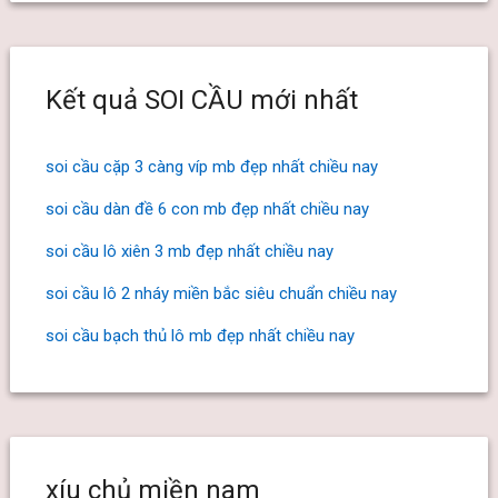
Kết quả SOI CẦU mới nhất
soi cầu cặp 3 càng víp mb đẹp nhất chiều nay
soi cầu dàn đề 6 con mb đẹp nhất chiều nay
soi cầu lô xiên 3 mb đẹp nhất chiều nay
soi cầu lô 2 nháy miền bắc siêu chuẩn chiều nay
soi cầu bạch thủ lô mb đẹp nhất chiều nay
xíu chủ miền nam