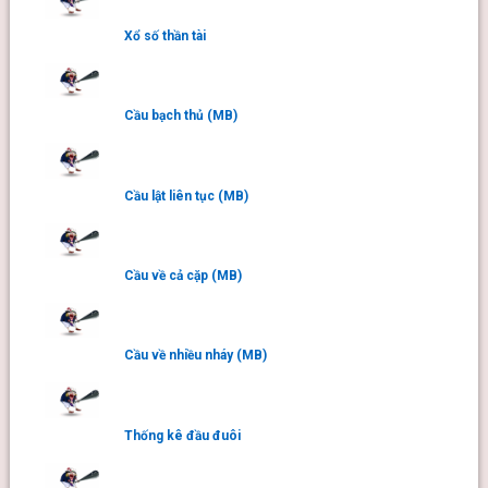
Xổ số thần tài
Cầu bạch thủ (MB)
Cầu lật liên tục (MB)
Cầu về cả cặp (MB)
Cầu về nhiều nháy (MB)
Thống kê đầu đuôi