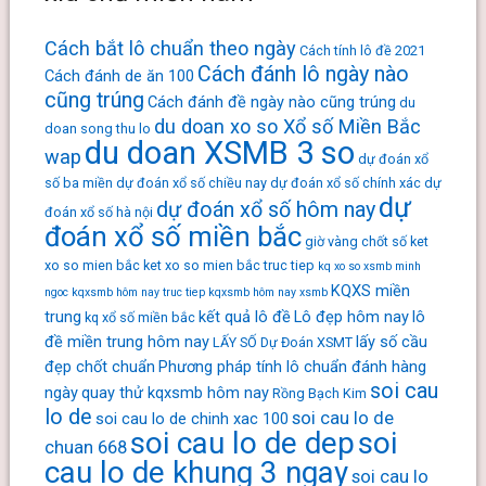
Cách bắt lô chuẩn theo ngày
Cách tính lô đề 2021
Cách đánh lô ngày nào
Cách đánh de ăn 100
cũng trúng
Cách đánh đề ngày nào cũng trúng
du
du doan xo so Xổ số Miền Bắc
doan song thu lo
du doan XSMB 3 so
wap
dự đoán xổ
số ba miền
dự đoán xổ số chiều nay
dự đoán xổ số chính xác
dự
dự
dự đoán xổ số hôm nay
đoán xổ số hà nội
đoán xổ số miền bắc
giờ vàng chốt số
ket
xo so mien bắc
ket xo so mien bắc truc tiep
kq xo so xsmb minh
KQXS miền
ngoc
kqxsmb hôm nay truc tiep
kqxsmb hôm nay xsmb
trung
kết quả lô đề
Lô đẹp hôm nay
lô
kq xổ số miền bắc
đề miền trung hôm nay
lấy số cầu
LẤY SỐ Dự Đoán XSMT
đẹp chốt chuẩn
Phương pháp tính lô chuẩn đánh hàng
soi cau
ngày
quay thử kqxsmb hôm nay
Rồng Bạch Kim
lo de
soi cau lo de
soi cau lo de chinh xac 100
soi cau lo de dep
soi
chuan 668
cau lo de khung 3 ngay
soi cau lo