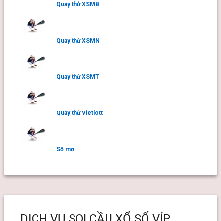
Quay thử XSMB
Quay thử XSMN
Quay thử XSMT
Quay thử Vietlott
Sổ mơ
DỊCH VỤ SOI CẦU XỔ SỐ VÍP