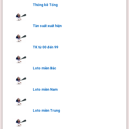
Thống kê Tổng
Tần suất xuất hiện
TK từ 00 đến 99
Loto miền Bắc
Loto miền Nam
Loto miền Trung