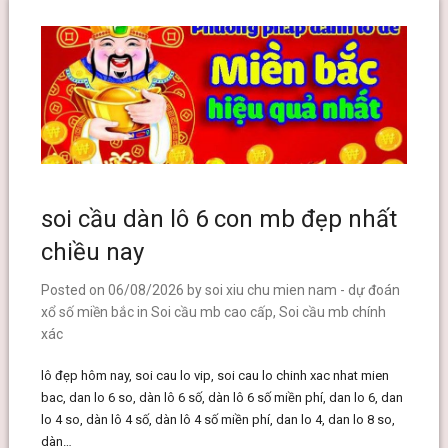
soi cầu dàn lô 6 con mb đẹp nhất
chiều nay
Posted on
06/08/2026
by
soi xiu chu mien nam - dự đoán
xổ số miền bắc
in
Soi cầu mb cao cấp
,
Soi cầu mb chính
xác
lô đẹp hôm nay, soi cau lo vip, soi cau lo chinh xac nhat mien
bac, dan lo 6 so, dàn lô 6 số, dàn lô 6 số miền phí, dan lo 6, dan
lo 4 so, dàn lô 4 số, dàn lô 4 số miền phí, dan lo 4, dan lo 8 so,
dàn…