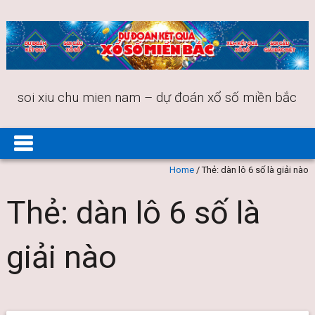
soi xiu chu mien nam – dự đoán xổ số miền bắc
Home
/
Thẻ:
dàn lô 6 số là giải nào
Thẻ:
dàn lô 6 số là
giải nào