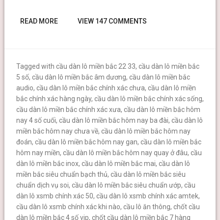
READ MORE
VIEW 147 COMMENTS
Tagged with
cầu dàn lô miền bắc 22 33
,
cầu dàn lô miền bắc
5 số
,
cầu dàn lô miền bắc âm dương
,
cầu dàn lô miền bắc
audio
,
cầu dàn lô miền bắc chính xác chưa
,
cầu dàn lô miền
bắc chính xác hàng ngày
,
cầu dàn lô miền bắc chính xác sống
,
cầu dàn lô miền bắc chính xác xưa
,
cầu dàn lô miền bắc hôm
nay 4 số cuối
,
cầu dàn lô miền bắc hôm nay ba đài
,
cầu dàn lô
miền bắc hôm nay chưa về
,
cầu dàn lô miền bắc hôm nay
đoán
,
cầu dàn lô miền bắc hôm nay gan
,
cầu dàn lô miền bắc
hôm nay miền
,
cầu dàn lô miền bắc hôm nay quay ở đâu
,
cầu
dàn lô miền bắc inox
,
cầu dàn lô miền bắc mai
,
cầu dàn lô
miền bắc siêu chuẩn bạch thủ
,
cầu dàn lô miền bắc siêu
chuẩn dịch vụ soi
,
cầu dàn lô miền bắc siêu chuẩn ướp
,
cầu
dàn lô xsmb chính xác 50
,
cầu dàn lô xsmb chính xác amtek
,
cầu dàn lô xsmb chính xác khi nào
,
cầu lô ăn thông
,
chốt cầu
dàn lô miền bắc 4 số vip
,
chốt cầu dàn lô miền bắc 7 hàng