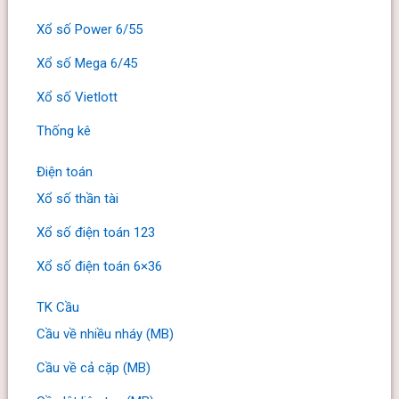
Xổ số Power 6/55
Xổ số Mega 6/45
Xổ số Vietlott
Thống kê
Điện toán
Xổ số thần tài
Xổ số điện toán 123
Xổ số điện toán 6×36
TK Cầu
Cầu về nhiều nháy (MB)
Cầu về cả cặp (MB)