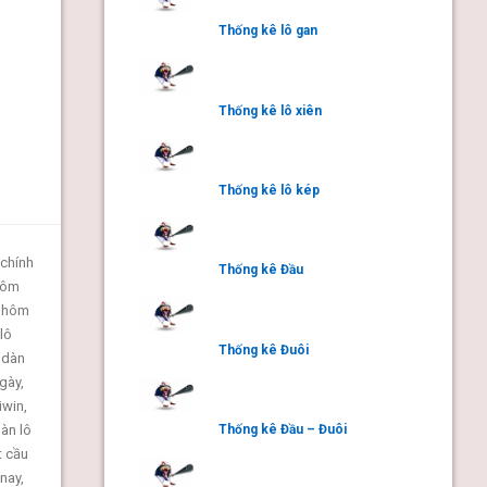
Thống kê lô gan
Thống kê lô xiên
Thống kê lô kép
 chính
Thống kê Đầu
hôm
c hôm
lô
Thống kê Đuôi
 dàn
ngày
,
iwin
,
àn lô
Thống kê Đầu – Đuôi
t cầu
 nay
,