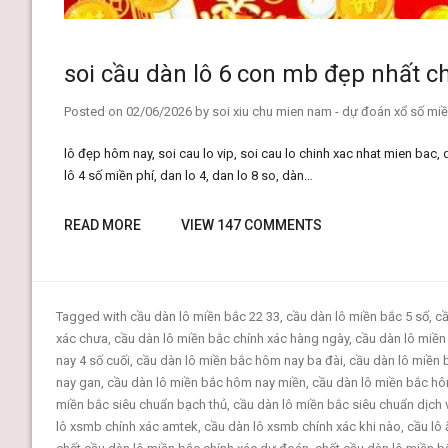
soi cầu dàn lô 6 con mb đẹp nhất c
Posted on
02/06/2026
by
soi xiu chu mien nam - dự đoán xổ số mi
lô đẹp hôm nay, soi cau lo vip, soi cau lo chinh xac nhat mien bac, d
lô 4 số miền phí, dan lo 4, dan lo 8 so, dàn…
READ MORE
VIEW 147 COMMENTS
Tagged with
cầu dàn lô miền bắc 22 33
,
cầu dàn lô miền bắc 5 số
,
cầ
xác chưa
,
cầu dàn lô miền bắc chính xác hàng ngày
,
cầu dàn lô miền
nay 4 số cuối
,
cầu dàn lô miền bắc hôm nay ba đài
,
cầu dàn lô miền 
nay gan
,
cầu dàn lô miền bắc hôm nay miền
,
cầu dàn lô miền bắc hô
miền bắc siêu chuẩn bạch thủ
,
cầu dàn lô miền bắc siêu chuẩn dịch 
lô xsmb chính xác amtek
,
cầu dàn lô xsmb chính xác khi nào
,
cầu lô