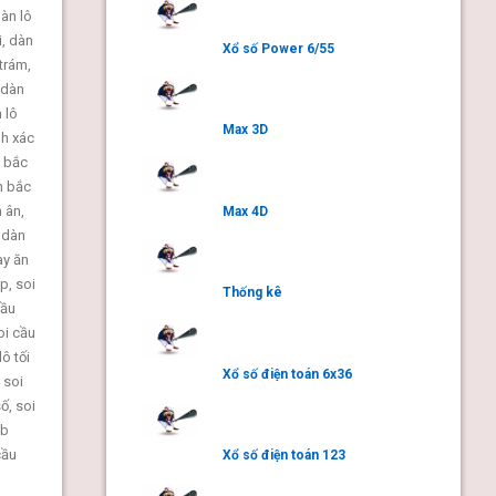
àn lô
i
,
dàn
Xổ số Power 6/55
 trám
,
dàn
 lô
Max 3D
nh xác
n bắc
n bắc
n ân
,
Max 4D
 dàn
ay ăn
áp
,
soi
Thống kê
cầu
oi cầu
ô tối
Xổ số điện toán 6x36
,
soi
số
,
soi
mb
cầu
Xổ số điện toán 123