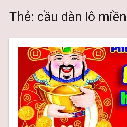
Thẻ:
cầu dàn lô miền