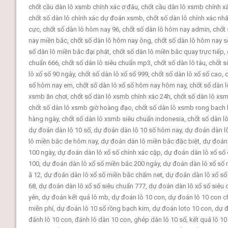
chốt cầu dàn lô xsmb chính xác ơ đâu
,
chốt cầu dàn lô xsmb chính xá
chốt số dàn lô chính xác dự đoán xsmb
,
chốt số dàn lô chính xác nh
cực
,
chốt số dàn lô hôm nay 96
,
chốt số dàn lô hôm nay admin
,
chốt 
nay miền bắc
,
chốt số dàn lô hôm nay ông
,
chốt số dàn lô hôm nay 
số dàn lô miền bắc đại phát
,
chốt số dàn lô miền bắc quay trực tiếp
,
chuẩn 666
,
chốt số dàn lô siêu chuẩn mp3
,
chốt số dàn lô tàu
,
chốt s
lô xổ số 90 ngày
,
chốt số dàn lô xổ số 999
,
chốt số dàn lô xổ số cao
,
c
số hôm nay em
,
chốt số dàn lô xổ số hôm nay hôm nay
,
chốt số dàn 
xsmb ăn chơi
,
chốt số dàn lô xsmb chính xác 24h
,
chốt số dàn lô xs
chốt số dàn lô xsmb giờ hoàng đạo
,
chốt số dàn lô xsmb rong bach
hàng ngày
,
chốt số dàn lô xsmb siêu chuẩn indonesia
,
chốt số dàn l
dự đoán dàn lô 10 số
,
dự đoán dàn lô 10 số hôm nay
,
dự đoán dàn l
lô miền bắc de hôm nay
,
dự đoán dàn lô miền bắc đặc biệt
,
dự đoán 
100 ngày
,
dự đoán dàn lô xổ số chính xác cặp
,
dự đoán dàn lô xổ số 
100
,
dự đoán dàn lô xổ số miền bắc 200 ngày
,
dự đoán dàn lô xổ số 
ă 12
,
dự đoán dàn lô xổ số miền bắc chấm net
,
dự đoán dàn lô xổ số
68
,
dự đoán dàn lô xổ số siêu chuẩn 777
,
dự đoán dàn lô xổ số siêu 
yên
,
dự đoán kết quả lô mb
,
dự đoán lô 10 con
,
dự đoán lô 10 con c
miễn phí
,
dự đoán lô 10 số rồng bạch kim
,
dự đoán loto 10 con
,
dự đ
đánh lô 10 con
,
đánh lô dàn 10 con
,
ghép dàn lô 10 số
,
kết quả lô 10