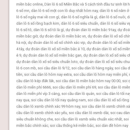
miền bắc online
,
Dàn lô 6 số Miền Bắc và 5 cách tính đầu tư sinh lời 
6 số mn
,
dàn lô 6 số một con lô duy nhất hôm nay
,
dàn lô 6 số nằm ở
lô 6 số ngày mai về con gì
,
dàn lô 6 số nghĩa là gì
,
dàn lô 6 số nuôi
,
d
dàn lô 6 số rồng bạch kim
,
dàn lô 6 số siêu chuẩn
,
dàn lô 6 số siêu v
lô 6 số tô
,
dàn lô 6 số tô là gì
,
dự đoán dàn lô miền bắc 9 tay
,
dự đoá
miền bắc giờ
,
dự đoán dàn lô miền bắc vn
,
dự đoán dàn lô xổ số chí
hà nội
,
dự đoán dàn lô xổ số chính xác vip
,
dự đoán dàn lô xổ số miề
4 tây
,
dự đoán dàn lô xổ số miền bắc â 10
,
dự đoán dàn lô xổ số miền
ê 9
,
dự đoán dàn lô xổ số miền bắc gan
,
dự đoán dàn lô xổ số siêu 
dự đoán dàn lô xổ số siêu chuẩn loto
,
dự đoán dàn lô xổ số siêu chu
lô 6 con mb
,
soi cầu dàn lô 9/12
,
soi cầu dàn lô hàng ngày
,
soi cầu 
tiền
,
soi cầu dàn lô hôm nay extra
,
soi cầu dàn lô hôm nay miễn phí
,
cầu dàn lô kép đắk lắk
,
soi cầu dàn lô miền bắc hôm nay 00 00
,
soi 
dàn lô miễn phí 6666
,
soi cầu dàn lô miễn phí 69
,
soi cầu dàn lô miễn
dàn lô miễn phí víp 3 càng
,
soi cầu dàn lô quán
,
soi cầu dàn lô tối na
nay qua
,
soi cầu dàn lô tối nay quảng nam
,
soi cầu dàn lô xổ số rồn
cầu dàn lô xsmb chính xác 99 hôm nay
,
soi cầu dàn lô xsmb chính x
cầu dàn lô xsmb chính xác yếu
,
soi cầu dàn lô xsmb dài
,
soi cau dàn
siêu chuẩn không che
,
soi cầu dàn lô xsmb siêu chuẩn xác nhất
,
soi
miền bắc chính xác
,
soi cầu thống kê miền bắc
,
soi dàn đề hôm nay