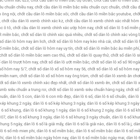
ắc chính xác u23
,
chốt cầu dàn lô miền bắc dự đoán
,
chốt cầu dàn lô miền bắc 
êu chuẩn chiều nay
,
chốt cầu dàn lô miền bắc siêu chuẩn cực chuẩn
,
chốt cầu d
n ông nội
,
chốt cầu dàn lô miền bắc xôi
,
chốt cầu dàn lô miền bắc youtube
,
chố
,
chốt cầu dàn lô xsmb chính xác kz
,
chốt cầu dàn lô xsmb chính xác nhất hôm
c ô tô
,
chốt cầu dàn lô xsmb chính xác ướp hôm nay
,
chốt số dàn lô 5 số miễn 
ất miền bắc
,
chốt số dàn lô chính xác quá nhiều
,
chốt số dàn lô chính xác vòng 
số dàn lô hôm nay âm lich
,
chốt số dàn lô hôm nay kèo nhà cái
,
chốt số dàn lô
số miền bắc
,
chốt số dàn lô hôm nay uy tín
,
chốt số dàn lô miền bắc âu miễn phí
chốt số dàn lô miền bắc xem cao thủ
,
chốt số dàn lô quay thử
,
chốt số dàn lô s
 dàn lô trượt hôm nay
,
chốt số dàn lô ướt miền bắc
,
chốt số dàn lô xổ số 90 ngà
 số hôm nay 5/7
,
chốt số dàn lô xổ số hôm nay 56
,
chốt số dàn lô xổ số hôm na
y miền nam
,
chốt số dàn lô xổ số hôm nay ông trùm
,
chốt số dàn lô xsmb ăn chơ
ốt số dàn lô xsmb chính xác đẹp nhất
,
chốt số dàn lô xsmb ên
,
chốt số dàn lô
smb siêu chuẩn a trung roi
,
chốt số dàn lô xsmb siêu chuẩn hàng ngày
,
chốt số
chuẩn
,
dàn lô 5 con
,
dàn lô 6 con mb đẹp
,
dàn lô 6 số
,
dàn lô 6 số chuẩn
,
dàn lô
 kép khung 2 ngày
,
dàn lô 6 số kép khung 3 ngày
,
dàn lô 6 số kép khung 3 ngày
ô 6 số khung
,
dàn lô 6 số khung 1 ngày
,
dàn lô 6 số khung 2 ngày
,
dàn lô 6 số k
107
,
dàn lô 6 số khung 3 ngày
,
dàn lô 6 số khung 3 ngày chuẩn
,
dàn lô 6 số khu
khung 5 ngày
,
dàn lô 6 số là giải mấy
,
dàn lô 6 số là giải nào
,
dàn lô 6 số là j
,
dàn
lô 6 số mb mien phi
,
dàn lô 6 số miền bắc
,
dàn lô 6 số miền bắc dàn lô 6 số mi
hí
,
dàn lô 6 số miền bắc ngày hôm nay
,
dàn lô 6 số miền bắc ngày mai
,
dàn lô 