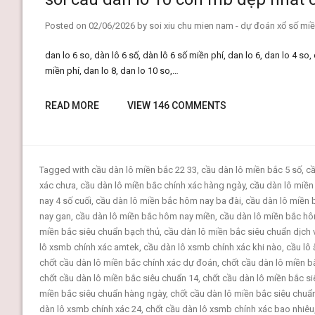
Posted on
02/06/2026
by
soi xiu chu mien nam - dự đoán xổ số mi
dan lo 6 so, dàn lô 6 số, dàn lô 6 số miền phí, dan lo 6, dan lo 4 so, 
miền phí, dan lo 8, dan lo 10 so,…
READ MORE
VIEW 146 COMMENTS
Tagged with
cầu dàn lô miền bắc 22 33
,
cầu dàn lô miền bắc 5 số
,
cầ
xác chưa
,
cầu dàn lô miền bắc chính xác hàng ngày
,
cầu dàn lô miền
nay 4 số cuối
,
cầu dàn lô miền bắc hôm nay ba đài
,
cầu dàn lô miền 
nay gan
,
cầu dàn lô miền bắc hôm nay miền
,
cầu dàn lô miền bắc hô
miền bắc siêu chuẩn bạch thủ
,
cầu dàn lô miền bắc siêu chuẩn dịch 
lô xsmb chính xác amtek
,
cầu dàn lô xsmb chính xác khi nào
,
cầu lô
chốt cầu dàn lô miền bắc chính xác dự đoán
,
chốt cầu dàn lô miền b
chốt cầu dàn lô miền bắc siêu chuẩn 14
,
chốt cầu dàn lô miền bắc si
miền bắc siêu chuẩn hàng ngày
,
chốt cầu dàn lô miền bắc siêu chuẩ
dàn lô xsmb chính xác 24
,
chốt cầu dàn lô xsmb chính xác bao nhiêu