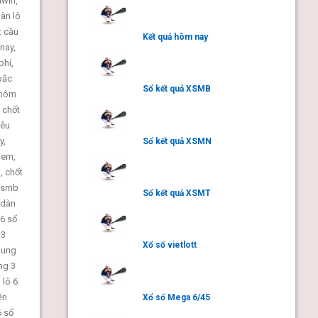
iwin
,
àn lô
t cầu
Kết quả hôm nay
 nay
,
phí
,
bắc
Sổ kết quả XSMB
 hôm
,
chốt
iêu
y
,
Sổ kết quả XSMN
y em
,
i
,
chốt
 xsmb
Sổ kết quả XSMT
 dàn
 6 số
 3
Xổ số vietlott
hung
ng 3
 lô 6
ền
Xổ số Mega 6/45
6 số