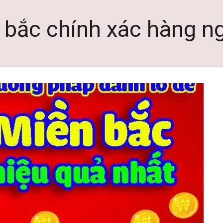
 bắc chính xác hàng n