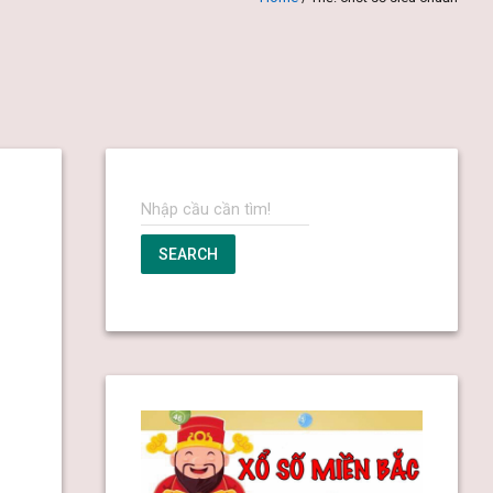
SEARCH