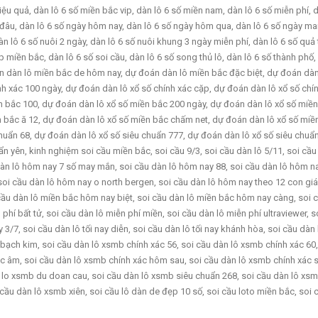
hiệu quả
,
dàn lô 6 số miền bắc vip
,
dàn lô 6 số miền nam
,
dàn lô 6 số miễn phí
,
d
 đâu
,
dàn lô 6 số ngày hôm nay
,
dàn lô 6 số ngày hôm qua
,
dàn lô 6 số ngày ma
àn lô 6 số nuôi 2 ngày
,
dàn lô 6 số nuôi khung 3 ngày miễn phí
,
dàn lô 6 số quả
ip miền bắc
,
dàn lô 6 số soi cầu
,
dàn lô 6 số song thủ lô
,
dàn lô 6 số thành phố
,
n dàn lô miền bắc de hôm nay
,
dự đoán dàn lô miền bắc đặc biệt
,
dự đoán dàn
nh xác 100 ngày
,
dự đoán dàn lô xổ số chính xác cặp
,
dự đoán dàn lô xổ số chí
n bắc 100
,
dự đoán dàn lô xổ số miền bắc 200 ngày
,
dự đoán dàn lô xổ số miề
 bắc ă 12
,
dự đoán dàn lô xổ số miền bắc chấm net
,
dự đoán dàn lô xổ số miề
chuẩn 68
,
dự đoán dàn lô xổ số siêu chuẩn 777
,
dự đoán dàn lô xổ số siêu chuẩ
ẩn yên
,
kinh nghiệm soi cầu miền bắc
,
soi cầu 9/3
,
soi cầu dàn lô 5/11
,
soi cầu
dàn lô hôm nay 7 số may mắn
,
soi cầu dàn lô hôm nay 88
,
soi cầu dàn lô hôm n
soi cầu dàn lô hôm nay o north bergen
,
soi cầu dàn lô hôm nay theo 12 con gi
cầu dàn lô miền bắc hôm nay biệt
,
soi cầu dàn lô miền bắc hôm nay càng
,
soi 
 phí bất tử
,
soi cầu dàn lô miễn phí miền
,
soi cầu dàn lô miễn phí ultraviewer
,
s
y 3/7
,
soi cầu dàn lô tối nay diễn
,
soi cầu dàn lô tối nay khánh hòa
,
soi cầu dàn l
g bạch kim
,
soi cầu dàn lô xsmb chính xác 56
,
soi cầu dàn lô xsmb chính xác 60
ác âm
,
soi cầu dàn lô xsmb chính xác hôm sau
,
soi cầu dàn lô xsmb chính xác 
 lo xsmb du doan cau
,
soi cầu dàn lô xsmb siêu chuẩn 268
,
soi cầu dàn lô xs
 cầu dàn lô xsmb xiên
,
soi cầu lô dàn de đẹp 10 số
,
soi cầu loto miền bắc
,
soi 