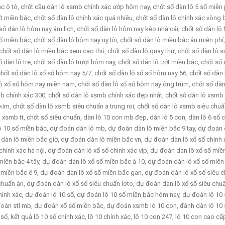
c ô tô
,
chốt cầu dàn lô xsmb chính xác ướp hôm nay
,
chốt số dàn lô 5 số miễn 
ất miền bắc
,
chốt số dàn lô chính xác quá nhiều
,
chốt số dàn lô chính xác vòng 
số dàn lô hôm nay âm lich
,
chốt số dàn lô hôm nay kèo nhà cái
,
chốt số dàn lô
số miền bắc
,
chốt số dàn lô hôm nay uy tín
,
chốt số dàn lô miền bắc âu miễn phí
chốt số dàn lô miền bắc xem cao thủ
,
chốt số dàn lô quay thử
,
chốt số dàn lô s
ố dàn lô tre
,
chốt số dàn lô trượt hôm nay
,
chốt số dàn lô ướt miền bắc
,
chốt số
hốt số dàn lô xổ số hôm nay 5/7
,
chốt số dàn lô xổ số hôm nay 56
,
chốt số dàn 
lô xổ số hôm nay miền nam
,
chốt số dàn lô xổ số hôm nay ông trùm
,
chốt số dàn
mb chính xác 300
,
chốt số dàn lô xsmb chính xác đẹp nhất
,
chốt số dàn lô xsmb
 kim
,
chốt số dàn lô xsmb siêu chuẩn a trung roi
,
chốt số dàn lô xsmb siêu chuẩ
ô xsmb tt
,
chốt số siêu chuẩn
,
dàn lô 10 con mb đẹp
,
dàn lô 5 con
,
dàn lô 6 số 
ô 10 số miền bắc
,
dự đoán dàn lô mb
,
dự đoán dàn lô miền bắc 9 tay
,
dự đoán 
dàn lô miền bắc giờ
,
dự đoán dàn lô miền bắc vn
,
dự đoán dàn lô xổ số chính 
chính xác hà nội
,
dự đoán dàn lô xổ số chính xác vip
,
dự đoán dàn lô xổ số miề
miền bắc 4 tây
,
dự đoán dàn lô xổ số miền bắc â 10
,
dự đoán dàn lô xổ số miền
 miền bắc ê 9
,
dự đoán dàn lô xổ số miền bắc gan
,
dự đoán dàn lô xổ số siêu 
chuẩn ân
,
dự đoán dàn lô xổ số siêu chuẩn loto
,
dự đoán dàn lô xổ số siêu chu
hính xác
,
dự đoán lô 10 số
,
dự đoán lô 10 số miền bắc hôm nay
,
dự đoán lô 10 
oán stl mb
,
dự đoán xổ số miền bắc
,
dự đoán xsmb lô 10 con
,
đánh dàn lô 10 
 số
,
kết quả lô 10 số chính xác
,
lô 10 chính xác
,
lô 10 con 247
,
lô 10 con cao cấ