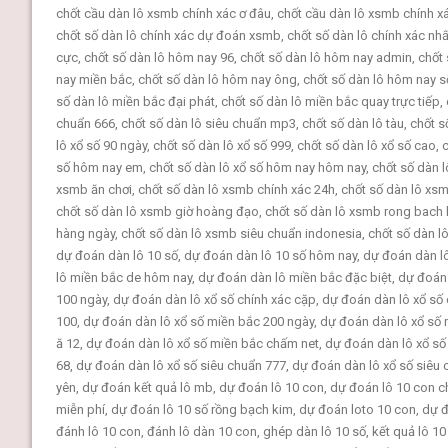
chốt cầu dàn lô xsmb chính xác ơ đâu
,
chốt cầu dàn lô xsmb chính xá
chốt số dàn lô chính xác dự đoán xsmb
,
chốt số dàn lô chính xác nh
cực
,
chốt số dàn lô hôm nay 96
,
chốt số dàn lô hôm nay admin
,
chốt 
nay miền bắc
,
chốt số dàn lô hôm nay ông
,
chốt số dàn lô hôm nay 
số dàn lô miền bắc đại phát
,
chốt số dàn lô miền bắc quay trực tiếp
,
chuẩn 666
,
chốt số dàn lô siêu chuẩn mp3
,
chốt số dàn lô tàu
,
chốt s
lô xổ số 90 ngày
,
chốt số dàn lô xổ số 999
,
chốt số dàn lô xổ số cao
,
c
số hôm nay em
,
chốt số dàn lô xổ số hôm nay hôm nay
,
chốt số dàn 
xsmb ăn chơi
,
chốt số dàn lô xsmb chính xác 24h
,
chốt số dàn lô xs
chốt số dàn lô xsmb giờ hoàng đạo
,
chốt số dàn lô xsmb rong bach
hàng ngày
,
chốt số dàn lô xsmb siêu chuẩn indonesia
,
chốt số dàn l
dự đoán dàn lô 10 số
,
dự đoán dàn lô 10 số hôm nay
,
dự đoán dàn l
lô miền bắc de hôm nay
,
dự đoán dàn lô miền bắc đặc biệt
,
dự đoán 
100 ngày
,
dự đoán dàn lô xổ số chính xác cặp
,
dự đoán dàn lô xổ số 
100
,
dự đoán dàn lô xổ số miền bắc 200 ngày
,
dự đoán dàn lô xổ số 
ă 12
,
dự đoán dàn lô xổ số miền bắc chấm net
,
dự đoán dàn lô xổ số
68
,
dự đoán dàn lô xổ số siêu chuẩn 777
,
dự đoán dàn lô xổ số siêu 
yên
,
dự đoán kết quả lô mb
,
dự đoán lô 10 con
,
dự đoán lô 10 con c
miễn phí
,
dự đoán lô 10 số rồng bạch kim
,
dự đoán loto 10 con
,
dự đ
đánh lô 10 con
,
đánh lô dàn 10 con
,
ghép dàn lô 10 số
,
kết quả lô 10