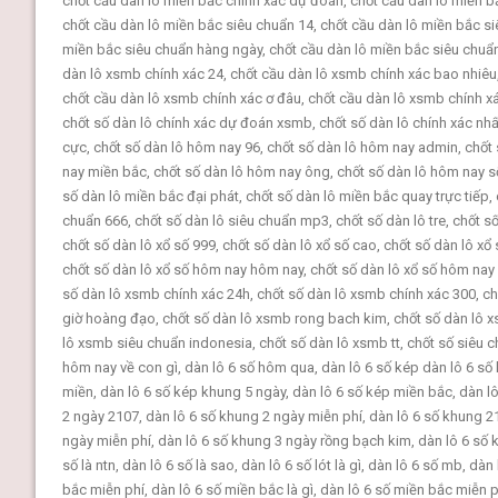
chốt cầu dàn lô miền bắc chính xác dự đoán
,
chốt cầu dàn lô miền b
chốt cầu dàn lô miền bắc siêu chuẩn 14
,
chốt cầu dàn lô miền bắc si
miền bắc siêu chuẩn hàng ngày
,
chốt cầu dàn lô miền bắc siêu chuẩ
dàn lô xsmb chính xác 24
,
chốt cầu dàn lô xsmb chính xác bao nhiêu
chốt cầu dàn lô xsmb chính xác ơ đâu
,
chốt cầu dàn lô xsmb chính xá
chốt số dàn lô chính xác dự đoán xsmb
,
chốt số dàn lô chính xác nh
cực
,
chốt số dàn lô hôm nay 96
,
chốt số dàn lô hôm nay admin
,
chốt 
nay miền bắc
,
chốt số dàn lô hôm nay ông
,
chốt số dàn lô hôm nay 
số dàn lô miền bắc đại phát
,
chốt số dàn lô miền bắc quay trực tiếp
,
chuẩn 666
,
chốt số dàn lô siêu chuẩn mp3
,
chốt số dàn lô tre
,
chốt số
chốt số dàn lô xổ số 999
,
chốt số dàn lô xổ số cao
,
chốt số dàn lô xổ
chốt số dàn lô xổ số hôm nay hôm nay
,
chốt số dàn lô xổ số hôm na
số dàn lô xsmb chính xác 24h
,
chốt số dàn lô xsmb chính xác 300
,
ch
giờ hoàng đạo
,
chốt số dàn lô xsmb rong bach kim
,
chốt số dàn lô x
lô xsmb siêu chuẩn indonesia
,
chốt số dàn lô xsmb tt
,
chốt số siêu 
hôm nay về con gì
,
dàn lô 6 số hôm qua
,
dàn lô 6 số kép dàn lô 6 số
miền
,
dàn lô 6 số kép khung 5 ngày
,
dàn lô 6 số kép miền bắc
,
dàn l
2 ngày 2107
,
dàn lô 6 số khung 2 ngày miễn phí
,
dàn lô 6 số khung 2
ngày miễn phí
,
dàn lô 6 số khung 3 ngày rồng bạch kim
,
dàn lô 6 số 
số là ntn
,
dàn lô 6 số là sao
,
dàn lô 6 số lót là gì
,
dàn lô 6 số mb
,
dàn 
bắc miễn phí
,
dàn lô 6 số miền bắc là gì
,
dàn lô 6 số miền bắc miễn p