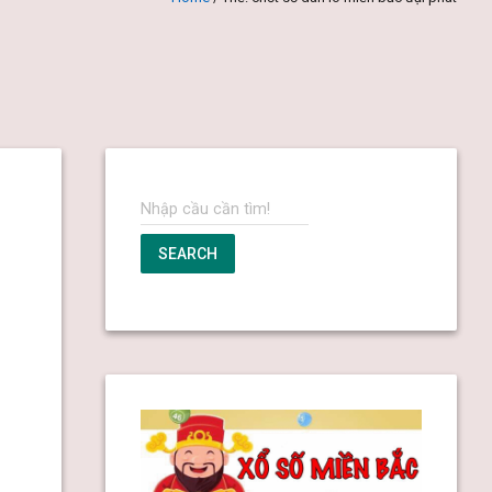
SEARCH