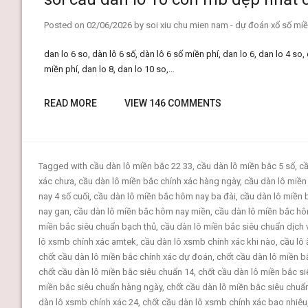
Posted on
02/06/2026
by
soi xiu chu mien nam - dự đoán xổ số mi
dan lo 6 so, dàn lô 6 số, dàn lô 6 số miền phí, dan lo 6, dan lo 4 so, 
miền phí, dan lo 8, dan lo 10 so,…
READ MORE
VIEW 146 COMMENTS
Tagged with
cầu dàn lô miền bắc 22 33
,
cầu dàn lô miền bắc 5 số
,
cầ
xác chưa
,
cầu dàn lô miền bắc chính xác hàng ngày
,
cầu dàn lô miền
nay 4 số cuối
,
cầu dàn lô miền bắc hôm nay ba đài
,
cầu dàn lô miền 
nay gan
,
cầu dàn lô miền bắc hôm nay miền
,
cầu dàn lô miền bắc hô
miền bắc siêu chuẩn bạch thủ
,
cầu dàn lô miền bắc siêu chuẩn dịch 
lô xsmb chính xác amtek
,
cầu dàn lô xsmb chính xác khi nào
,
cầu lô
chốt cầu dàn lô miền bắc chính xác dự đoán
,
chốt cầu dàn lô miền b
chốt cầu dàn lô miền bắc siêu chuẩn 14
,
chốt cầu dàn lô miền bắc si
miền bắc siêu chuẩn hàng ngày
,
chốt cầu dàn lô miền bắc siêu chuẩ
dàn lô xsmb chính xác 24
,
chốt cầu dàn lô xsmb chính xác bao nhiêu