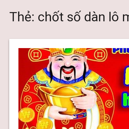
Thẻ:
chốt số dàn lô 