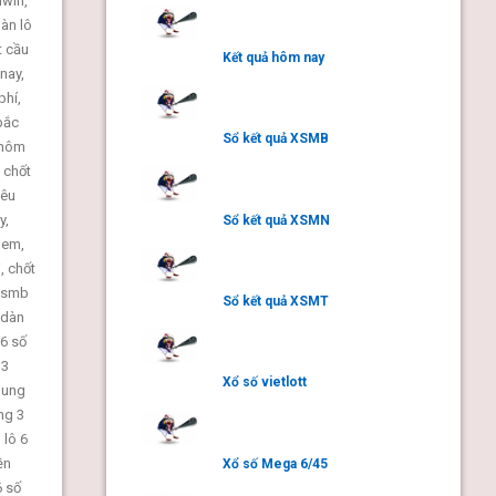
iwin
,
àn lô
t cầu
Kết quả hôm nay
 nay
,
phí
,
bắc
Sổ kết quả XSMB
 hôm
,
chốt
iêu
y
,
Sổ kết quả XSMN
y em
,
i
,
chốt
 xsmb
Sổ kết quả XSMT
 dàn
 6 số
 3
Xổ số vietlott
hung
ng 3
 lô 6
ền
Xổ số Mega 6/45
6 số