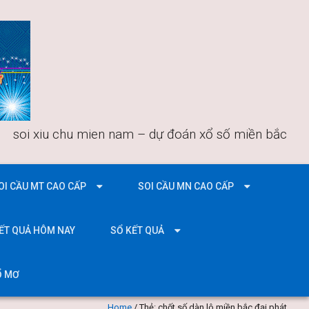
soi xiu chu mien nam – dự đoán xổ số miền bắc
OI CẦU MT CAO CẤP
SOI CẦU MN CAO CẤP
ẾT QUẢ HÔM NAY
SỔ KẾT QUẢ
Ổ MƠ
Home
/
Thẻ:
chốt số dàn lô miền bắc đại phát